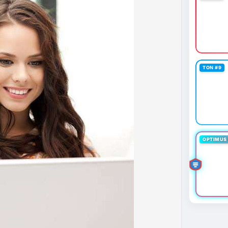
 định mới có hiệu lực từ 1/1/2027, yêu cầu tạm dừng
0.000 USD chuyển sang nhà cung cấp nước ngoài
n khai thác thành công 2 block rồi dừng do thiếu
éo dài nhiều giờ.
g trong giai đoạn tích lũy với tâm lý sợ hãi chiếm
TON #9
ung quản trị rủi ro và chờ đợi tín hiệu rõ ràng hơn
g 4 với 1 tỷ USD) trước khi gia tăng vị thế.
thời gian của Vlike.vn!
fork
#brazilcryptoregulation
#defitvl
OPTIMUS 