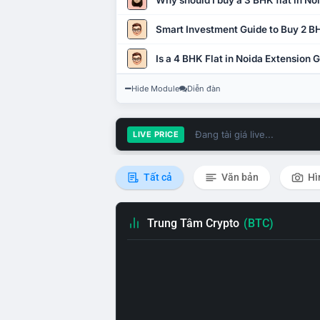
Why should I buy a 3 BHK flat in No
Smart Investment Guide to Buy 2 BH
Is a 4 BHK Flat in Noida Extension
Hide Module
Diễn đàn
Đang tải giá live...
LIVE PRICE
Tất cả
Văn bản
Hì
Trung Tâm Crypto
(BTC)