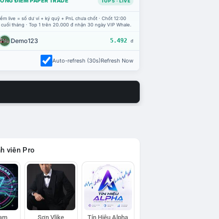
ỔNG ĐIỂM PAPER TRADE
TOP 5 · LIVE
ểm live = số dư ví + ký quỹ + PnL chưa chốt · Chốt 12:00
 cuối tháng · Top 1 trên 20.000 đ nhận 30 ngày VIP Whale.
Demo123
5.492
đ
Auto-refresh (30s)
Refresh Now
h viên Pro
eam
Sơn Vlike
Tín Hiệu Alpha