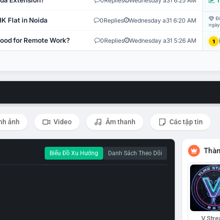
ida Extension?
0
Replies
Wednesday a31 6:25 AM
T
Đi
K Flat in Noida
0
Replies
Wednesday a31 6:20 AM
ngày
 Good for Remote Work?
0
Replies
Wednesday a31 5:26 AM
1
nh ảnh
Video
Âm thanh
Các tập tin
Thàn
Biểu Đồ Xu Hướng
Danh Sách Theo Dõi
V Str