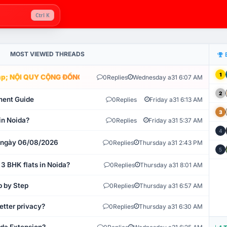
Ctrl K
MOST VIEWED THREADS
1
; NỘI QUY CỘNG ĐỒNG VLIKE.VN: HỆ THỐNG GIÁM SÁT TỰ ĐỘNG V
0
Replies
Wednesday a31 6:07 AM
2
ment Guide
0
Replies
Friday a31 6:13 AM
3
in Noida?
0
Replies
Friday a31 5:37 AM
4
t ngày 06/08/2026
0
Replies
Thursday a31 2:43 PM
5
 3 BHK flats in Noida?
0
Replies
Thursday a31 8:01 AM
p by Step
0
Replies
Thursday a31 6:57 AM
etter privacy?
0
Replies
Thursday a31 6:30 AM