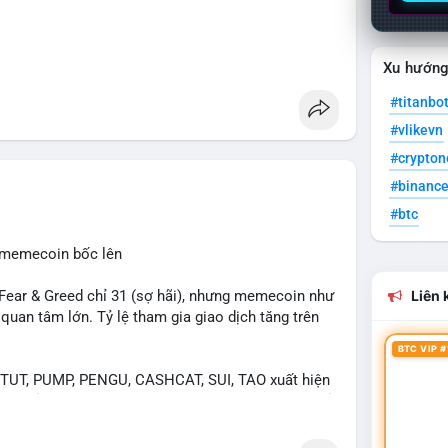
Xu hướn
#titanbo
#vlikevn
#crypto
#binanc
#btc
, memecoin bốc lên
ear & Greed chỉ 31 (sợ hãi), nhưng memecoin như
Liên k
an tâm lớn. Tỷ lệ tham gia giao dịch tăng trên
BTC VIP #
UT, PUMP, PENGU, CASHCAT, SUI, TAO xuất hiện
. Chủ đề "tăng giá nhanh" và "bài toán mới" là chủ
ng hấp dẫn.