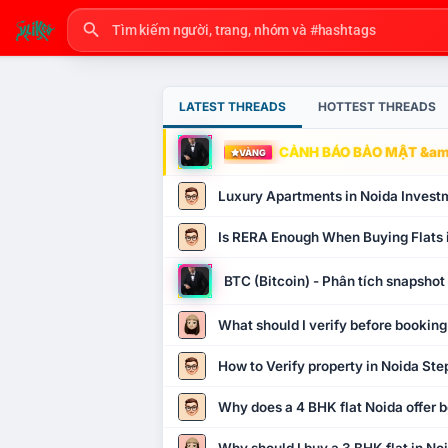
LATEST THREADS
HOTTEST THREADS
CẢNH BÁO BẢO MẬT &amp
VÀNG
Luxury Apartments in Noida Invest
Is RERA Enough When Buying Flats 
BTC (Bitcoin) - Phân tích snapsho
What should I verify before booking
How to Verify property in Noida Ste
Why does a 4 BHK flat Noida offer b