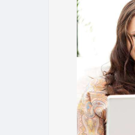
- Quy định & Pháp lý: Brazil công bố quy
24h đối với các giao dịch crypto trên 1
hoặc ví tự quản. Fork BIP-110 của Bitcoi
hashpower, khoảng cách giữa các block k
Lời khuyên từ chuyên gia: Thị trường đan
ưu thế. Nhà đầu tư nên tránh FOMO, tập tr
từ dòng vốn ETF (tuần tốt nhất kể từ thán
Xem chi tiết các bài viết đầy đủ tại dòng 
#whalealertbtc
#feargreedindex
#bip110