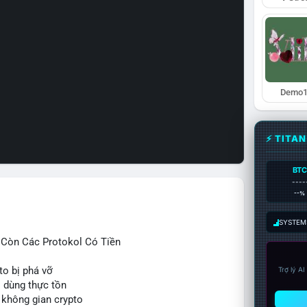
Demo1
⚡ TITA
BTC
----
--%
SYSTEM:
ỉ Còn Các Protokol Có Tiền
to bị phá vỡ
Trợ lý A
i dùng thực tồn
 không gian crypto