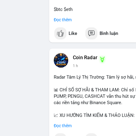
$btc $eth
Đọc thêm
#vlikevn
#titanbot
Like
Bình luận
📰 Nguồn: CoinDesk
Coin Radar
1 h
Radar Tâm Lý Thị Trường: Tâm lý sợ hãi
📊 CHỈ SỐ SỢ HÃI & THAM LAM: Chỉ số F
PUMP, PENGU, CASHCAT vẫn thu hút sự qu
các nền tảng như Binance Square.
📈 XU HƯỚNG TÌM KIẾM & THẢO LUẬN: T
nhiều trong tìm kiếm Việt Nam và quốc tế
Đọc thêm
đề hấp dẫn. Bàn tán về SPCX và SAGA cũ