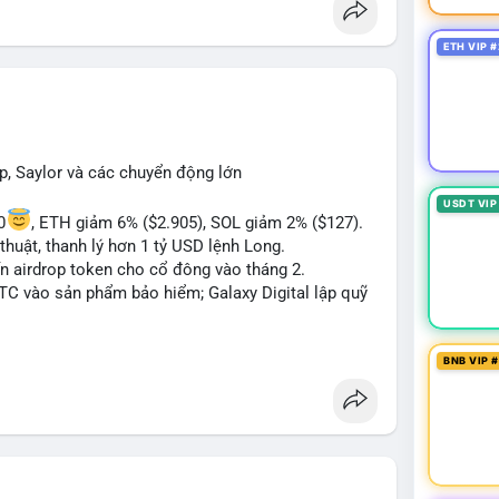
 Bàn tán về "long SAGA", "short SPCX", và "đã
ance Square). Tin tức về BIP-110 Bitcoin và SKR
ETH VIP #
ề airdrop MMT và tích hợp BNB Smart Chain.
ị trường phân cực. Sợ hãi do chỉ số thấp nhưng
TC ETF, SKR) tạo áp lực lên giá. Rủi ro từ các đề
xu hướng "long" hoặc "short" theo chiến lược cá
p, Saylor và các chuyển động lớn
USDT VIP
0
, ETH giảm 6% ($2.905), SOL giảm 2% ($127).
thuật, thanh lý hơn 1 tỷ USD lệnh Long.
ến airdrop token cho cổ đông vào tháng 2.
BTC vào sản phẩm bảo hiểm; Galaxy Digital lập quỹ
pháp lý tại Davos; Bồ Đào Nha chặn Polymarket.
BNB VIP 
#sol
#xrp