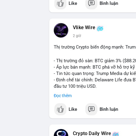
Like
Bình luận
💬 DÒNG CHẢY TIN TỨC & TRUYỀN THÔNG:
ngồi ăn ở khách sạn 5*" (từ bài đăng Bin
token Solana tăng 250% FDV. Cập nhật v
Vlike Wire
💡 NHẬN ĐỊNH & KHUYẾN NGHỊ: Tâm lý th
2 giờ
xu hướng memecoin và tin tức tích cực (B
cày SPCX và SAGA vẫn cao. Cần theo dõi 
Thị trường Crypto biến động mạnh: Trum
nhân.
- Thị trường đỏ sàn: BTC giảm 3% ($88.2
📊 Nguồn: Radar Tâm Lý Thị Trường
- Áp lực bán mạnh: BTC phá vỡ hỗ trợ kỹ 
- Tin tức quan trọng: Trump Media dự ki
- Định chế tài chính: Delaware Life đưa 
đầu tư 100 triệu USD.
- Pháp lý: CEO Coinbase thúc đẩy khung 
Đọc thêm
#binancesquare
#cryptonews
#btc
#eth
Like
Bình luận
$btc $eth $sol $xrp
#vlikevn
#titanbot
Crypto Daily Wire