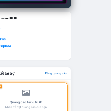
g ▁ ▂ ▃ ▄
t
news
esquare
ết tài trợ
Đăng quảng cáo
1
Quảng cáo tại vị trí #1
Nhấn để đặt quảng cáo của bạn