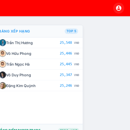
BẢNG XẾP HẠNG
TOP 5
Trần Thị Hương
25,548
VNĐ
À CHẾ TÀI XỬ LÝ VI PHẠM
Võ Hữu Phong
25,446
VNĐ
Trần Ngọc Hà
25,445
VNĐ
Võ Duy Phong
25,347
VNĐ
Đặng Kim Quỳnh
25,246
VNĐ