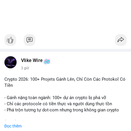
#1756513btc
#vilanh
#tichluydaihan
#giaodichlon
#mempoolbtc
Vlike Wire
3 giờ
Crypto 2026: 100+ Projets Gánh Lên, Chỉ Còn Các Protokol Có
Tiền
- Gánh nặng toàn ngành: 100+ dự án crypto bị phá vỡ
- Chỉ các protocole có tiền thực và người dùng thực tồn
- Phá trộn tương tự dot-com nhưng trong không gian crypto
$btc $eth
Đọc thêm