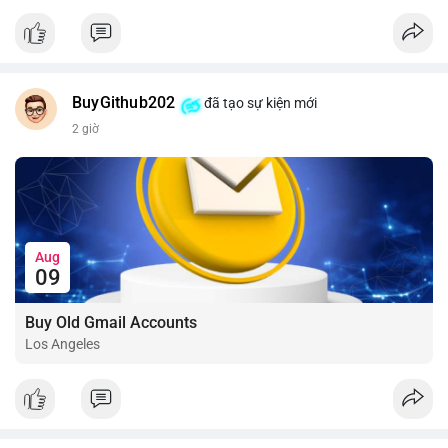
📰 Nguồn: CoinDesk
BuyGithub202
đã tạo sự kiện mới
2 giờ
Aug
09
Buy Old Gmail Accounts
Los Angeles