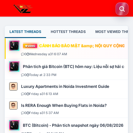
LATEST THREADS
HOTTEST THREADS
MOST VIEWED THRE
CẢNH BÁO BẢO MẬT &amp; NỘI QUY CỘNG ĐỒNG
VÀNG
0
Wednesday a31 6:07 AM
Phân tích giá Bitcoin (BTC) hôm nay: Liệu nỗi sợ hãi có mở 
0
Today at 2:33 PM
Luxury Apartments in Noida Investment Guide
0
Friday a31 6:13 AM
Is RERA Enough When Buying Flats in Noida?
0
Friday a31 5:37 AM
BTC (Bitcoin) - Phân tích snapshot ngày 06/08/2026