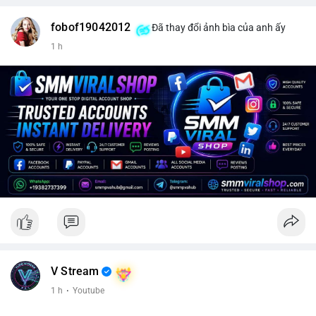
fobof19042012
Đã thay đổi ảnh bìa của anh ấy
1 h
V Stream
1 h
·
Youtube