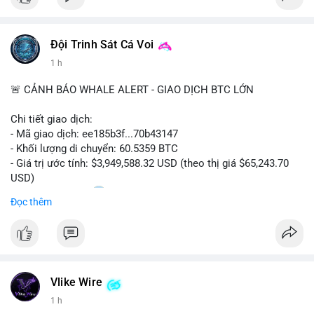
Đội Trinh Sát Cá Voi
1 h
🚨 CẢNH BÁO WHALE ALERT - GIAO DỊCH BTC LỚN
Chi tiết giao dịch:
- Mã giao dịch: ee185b3f...70b43147
- Khối lượng di chuyển: 60.5359 BTC
- Giá trị ước tính: $3,949,588.32 USD (theo thị giá $65,243.70
USD)
- Thời gian: 15:20
1 2026-08-09 UTC
Đọc thêm
Nhận định phân tích:
Khối lượng 60.5 BTC trị giá gần 4 triệu USD được di chuyển
trong phiên giao dịch châu Á. Mức giá $65,243 đang nằm gần
vùng kháng cự ngắn hạn, động thái này có thể là bước chuẩn bị
Vlike Wire
thanh khoản trước khi đẩy giá. Nếu số BTC này được gửi lên
sàn tập trung, áp lực bán tiềm năng sẽ gia tăng. Ngược lại, nếu
1 h
chuyển vào ví lạnh, đây là tín hiệu tích lũy dài hạn của cá mập,