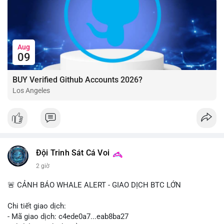
Aug
09
BUY Verified Github Accounts 2026?
Los Angeles
Đội Trinh Sát Cá Voi
2 giờ
🚨 CẢNH BÁO WHALE ALERT - GIAO DỊCH BTC LỚN
Chi tiết giao dịch:
- Mã giao dịch: c4ede0a7...eab8ba27