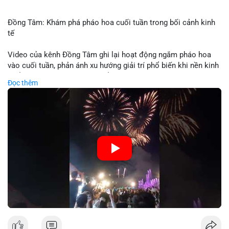
Đồng Tâm: Khám phá pháo hoa cuối tuần trong bối cảnh kinh
tế
Video của kênh Đồng Tâm ghi lại hoạt động ngắm pháo hoa
vào cuối tuần, phản ánh xu hướng giải trí phổ biến khi nền kinh
tế ổn định. Sự kiện này có thể cho thấy người tiêu dùng ưu tiên
Đọc thêm
trải nghiệm hơn là đầu tư vào tài sản vật chất. Trong bối cảnh
lãi suất ổn định và thị trường crypto ổn định, hoạt động giải trí
như vậy thường tăng trưởng khi người dân có khả năng chi
tiêu. Tuy nhiên, sự ưu tiên giải trí có thể ảnh hưởng đến tỷ lệ
tiết kiệm hoặc đầu tư vào crypto nếu người tiêu dùng chuyển
hướng ngân sách.
🎥 Xem video trực tiếp tại:
Nguồn: Đồng Tâm