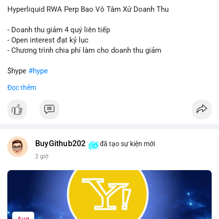
củng cố niềm tin cho xu hướng tăng.
Hyperliquid RWA Perp Bao Vô Tâm Xử Doanh Thu
Lời khuyên:
- Doanh thu giảm 4 quý liên tiếp
Nhà đầu tư nên theo dõi sát dòng tiền tiếp theo từ địa chỉ này.
- Open interest đạt kỷ lục
Nếu BTC được nạp thêm lên sàn, cần thận trọng với nhịp điều
- Chương trình chia phí làm cho doanh thu giảm
chỉnh. Ngược lại, nếu dòng tiền dịch chuyển vào ví lạnh, có thể
nắm giữ vị thế hiện tại.
$hype
#hype
Đọc thêm
#60btc
#dongtiencavoi
#khangcu65k
#vilanh
#btcgiaodichlon
#vlikevn
#titanbot
📰 Nguồn: CoinDesk
BuyGithub202
đã tạo sự kiện mới
2 giờ
Aug