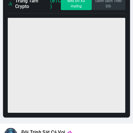
Trung Tâm
(BTC
Biểu Đồ Xu
Danh Sách Theo
Crypto
)
Hướng
Dõi
Đội Trinh Sát Cá Voi