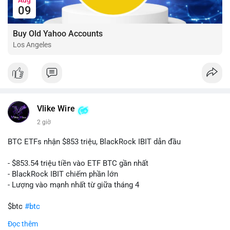
09
Buy Old Yahoo Accounts
Los Angeles
Vlike Wire
2 giờ
BTC ETFs nhận $853 triệu, BlackRock IBIT dẫn đầu
- $853.54 triệu tiền vào ETF BTC gần nhất
- BlackRock IBIT chiếm phần lớn
- Lượng vào mạnh nhất từ giữa tháng 4
$btc
#btc
Đọc thêm
#vlikevn
#titanbot