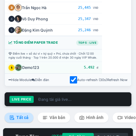
Trần Ngọc Hà
25,445
3
VNĐ
Võ Duy Phong
25,347
4
VNĐ
Đặng Kim Quỳnh
25,246
5
VNĐ
TỔNG ĐIỂM PAPER TRADE
TOP 5 · LIVE
Điểm live = số dư ví + ký quỹ + PnL chưa chốt · Chốt 12:00
ngày cuối tháng · Top 1 trên 20.000 đ nhận 30 ngày VIP Whale.
Demo123
5.492
1
đ
Hide Module
Diễn đàn
Auto-refresh (30s)
Refresh Now
Đang tải giá live...
LIVE PRICE
Tất cả
Văn bản
Hình ảnh
Video