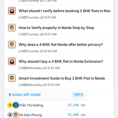
0
Thursday a31 2:43 PM
What should I verify before booking 3 BHK flats in Noida?
0
Thursday a31 8:01 AM
How to Verify property in Noida Step by Step
0
Thursday a31 6:57 AM
Why does a 4 BHK flat Noida offer better privacy?
0
Thursday a31 6:30 AM
Why should I buy a 3 BHK flat in Noida Extension?
0
Wednesday a31 6:25 AM
Smart Investment Guide to Buy 2 BHK Flat in Noida
0
Wednesday a31 6:20 AM
BẢNG XẾP HẠNG
TOP 5
Trần Thị Hương
25,548
1
VNĐ
Võ Hữu Phong
25,446
2
VNĐ