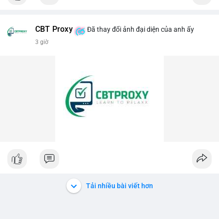
giao dịch đơn lẻ, hãy quan sát thêm các dòng tiền lớn khác
📰 Nguồn: CoinDesk
trong phiên.
CBT Proxy
Đã thay đổi ảnh đại diện của anh ấy
#458btc
#chuyenvilanh
#aplucban
#btcmempool
3 giờ
#vilanhtichluy
Tải nhiều bài viết hơn