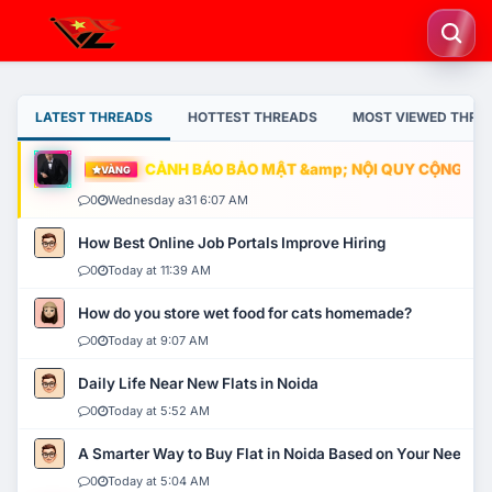
LATEST THREADS
HOTTEST THREADS
MOST VIEWED THRE
CẢNH BÁO BẢO MẬT &amp; NỘI QUY CỘNG ĐỒNG
VÀNG
0
Wednesday a31 6:07 AM
How Best Online Job Portals Improve Hiring
0
Today at 11:39 AM
How do you store wet food for cats homemade?
0
Today at 9:07 AM
Daily Life Near New Flats in Noida
0
Today at 5:52 AM
A Smarter Way to Buy Flat in Noida Based on Your Needs
0
Today at 5:04 AM