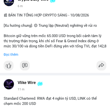
6 m
📰 BẢN TIN TỔNG HỢP CRYPTO SÁNG - 10/08/2026
[Xu hướng chung]: 🟡 Trung lập (Neutral) nghiêng về rủi ro
Bitcoin giữ vững trên mốc 65.000 USD trong bối cảnh tâm lý
thị trường thận trọng, khi chỉ số Fear & Greed Index dừng ở
mức 30/100 và dòng tiền DeFi đứng yên với tổng TVL đạt 142,8
tỷ USD.
Đọc thêm
- Thị trường & Giá cả: BTC giao dịch quanh vùng 65.200 USD,
tăng gần 3% khi Iran-Oman hứa mở lại eo Hormuz, giảm lo ngại
địa chính trị. Hoạt động cá voi diễn ra sôi động với lệnh
chuyển 458 BTC trị giá gần 30 triệu USD cùng nhiều giao dịch
lớn khác. Đáng chú ý, thanh lý Short chiếm tới 81,7% tổng 35,7
Vlike Wire
triệu USD thanh lý trong 24h, cho thấy phe bán đang yếu thế.
11 m
- DeFi & Công nghệ: Standard Chartered dự báo thị trường RWA
Standard Chartered: RWA đạt 4 nghìn tỷ USD, LINK có thể
sẽ bùng nổ lên 4 nghìn tỷ USD, kéo theo giá trị token LINK có
chạm mốc 200 USD
thể tăng 25 lần, chạm mốc 200 USD vào năm 2030. Mastercard