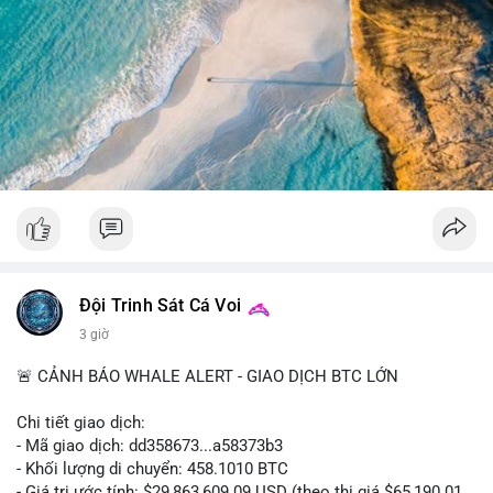
giao dịch này trong vài khối tiếp theo. Nếu BTC vào ví sàn, cần
chuẩn bị cho biến động giá tăng; nếu vào ví lạnh, có thể yên
tâm hơn về xu hướng dài hạn. Không nên hành động vội vàng
dựa trên một giao dịch đơn lẻ, hãy quan sát thêm dòng tiền
trong 24-48 giờ để xác nhận xu hướng.
#52dot09btc
#chuyenvilanh
#tichluydaihan
#mempoolbtc
#giaodichlon
Đội Trinh Sát Cá Voi
3 giờ
🚨 CẢNH BÁO WHALE ALERT - GIAO DỊCH BTC LỚN
Chi tiết giao dịch:
- Mã giao dịch: dd358673...a58373b3
- Khối lượng di chuyển: 458.1010 BTC
- Giá trị ước tính: $29,863,609.09 USD (theo thị giá $65,190.01