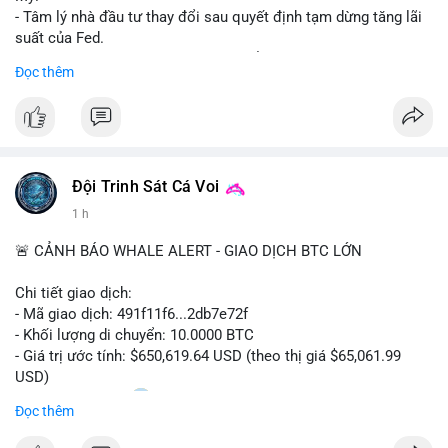
- Tâm lý nhà đầu tư thay đổi sau quyết định tạm dừng tăng lãi
suất của Fed.
- Cần theo dõi sát sao dữ liệu CPI để dự đoán biến động tiếp
Đọc thêm
theo.
#bitcoin
#btc
#cryptonews
#binancesquare
#cpi
$btc
Đội Trinh Sát Cá Voi
#vlikevn
#titanbot
1 h
📰 Nguồn: Cointelegraph
🚨 CẢNH BÁO WHALE ALERT - GIAO DỊCH BTC LỚN
Chi tiết giao dịch:
- Mã giao dịch: 491f11f6...2db7e72f
- Khối lượng di chuyển: 10.0000 BTC
- Giá trị ước tính: $650,619.64 USD (theo thị giá $65,061.99
USD)
- Thời gian: 11:20
2 2026-08-10 UTC
Đọc thêm
Nhận định phân tích hành vi của Cá voi dựa trên giao dịch này: