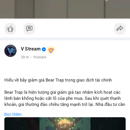
V Stream
28 m
·
Youtube
Hiểu về bẫy giảm giá Bear Trap trong giao dịch tài chính
Bear Trap là hiện tượng giá giảm giả tạo nhằm kích hoạt các
lệnh bán khống hoặc cắt lỗ của phe mua. Sau khi quét thanh
khoản, giá thường đảo chiều tăng mạnh trở lại. Nhà đầu tư cần
nhận diện mô hình này để tránh bị thao túng tâm lý và tối ưu
Đọc thêm
hóa điểm vào lệnh.
🎥 Xem video trực tiếp tại: