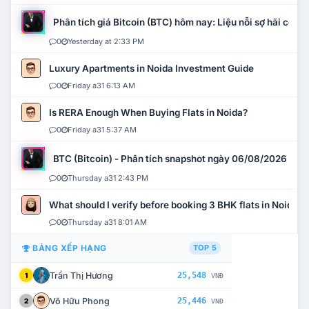
Phân tích giá Bitcoin (BTC) hôm nay: Liệu nỗi sợ hãi có mở 
0
Yesterday at 2:33 PM
Luxury Apartments in Noida Investment Guide
0
Friday a31 6:13 AM
Is RERA Enough When Buying Flats in Noida?
0
Friday a31 5:37 AM
BTC (Bitcoin) - Phân tích snapshot ngày 06/08/2026
0
Thursday a31 2:43 PM
What should I verify before booking 3 BHK flats in Noida?
0
Thursday a31 8:01 AM
BẢNG XẾP HẠNG
TOP 5
Trần Thị Hương
25,548
1
VNĐ
Võ Hữu Phong
25,446
2
VNĐ