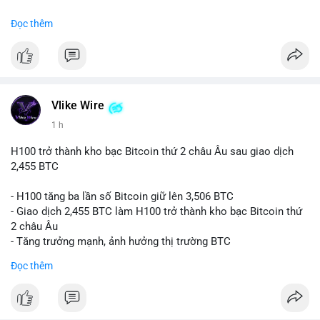
#binancesquare
#cryptonews
#btc
Đọc thêm
$btc
#vlikevn
#titanbot
📰 Nguồn: CoinDesk
Vlike Wire
1 h
H100 trở thành kho bạc Bitcoin thứ 2 châu Âu sau giao dịch
2,455 BTC
- H100 tăng ba lần số Bitcoin giữ lên 3,506 BTC
- Giao dịch 2,455 BTC làm H100 trở thành kho bạc Bitcoin thứ
2 châu Âu
- Tăng trưởng mạnh, ảnh hưởng thị trường BTC
Đọc thêm
#binancesquare
#cryptonews
#btc
$btc