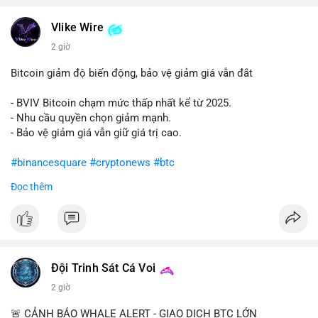
#vlikevn
#titanbot
Vlike Wire
📰 Nguồn: Cointelegraph
2 giờ
Bitcoin giảm độ biến động, bảo vệ giảm giá vẫn đắt
- BVIV Bitcoin chạm mức thấp nhất kể từ 2025.
- Nhu cầu quyền chọn giảm mạnh.
- Bảo vệ giảm giá vẫn giữ giá trị cao.
#binancesquare
#cryptonews
#btc
Đọc thêm
$btc
#vlikevn
#titanbot
📰 Nguồn: CoinDesk
Đội Trinh Sát Cá Voi
2 giờ
🚨 CẢNH BÁO WHALE ALERT - GIAO DỊCH BTC LỚN