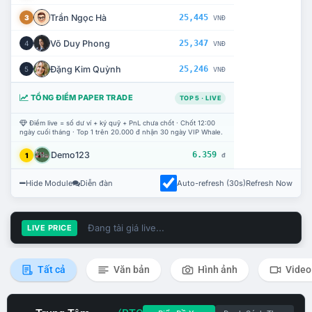
Trần Ngọc Hà
25,445
3
VNĐ
Võ Duy Phong
25,347
4
VNĐ
Đặng Kim Quỳnh
25,246
5
VNĐ
TỔNG ĐIỂM PAPER TRADE
TOP 5 · LIVE
Điểm live = số dư ví + ký quỹ + PnL chưa chốt · Chốt 12:00
ngày cuối tháng · Top 1 trên 20.000 đ nhận 30 ngày VIP Whale.
Demo123
6.359
1
đ
Hide Module
Diễn đàn
Auto-refresh (30s)
Refresh Now
Đang tải giá live...
LIVE PRICE
Tất cả
Văn bản
Hình ảnh
Video