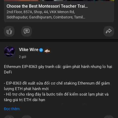
Choose the Best Montessori Teacher Training Institute in Coimbatore for a Rewarding Career
2nd Floor, 857A, Shop, 44, VKK Menon Rd,
Siddhapudur, Gandhipuram, Coimbatore, Tamil
Nadu 641044
Vlike Wire
2 giờ
Ethereum EIP-8363 gây tranh cãi: giảm phát hành nhưng lo hại
DeFi
- EIP-8363 đề xuất sửa đổi cơ chế staking Ethereum để giảm
lượng ETH phát hành mới
- Hỗ trợ cho rằng đây là bước tiến để kiểm soát lạm phát và
tăng giá trị ETH dài hạn
- Các nhà phê bình lo ngại việc giảm phần thưởng sẽ làm yếu
Đọc thêm
động lực staking, ảnh hưởng đến bảo mật mạng lưới
- Lo ngại thêm: có thể làm giảm hấp dẫn của DeFi, giảm sự phi