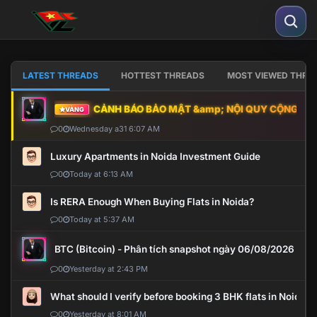
LATEST THREADS
HOTTEST THREADS
MOST VIEWED THRE
CẢNH BÁO BẢO MẬT &amp; NỘI QUY CỘNG ĐỒNG
VÀNG
0
Wednesday a31 6:07 AM
Luxury Apartments in Noida Investment Guide
0
Today at 6:13 AM
Is RERA Enough When Buying Flats in Noida?
0
Today at 5:37 AM
BTC (Bitcoin) - Phân tích snapshot ngày 06/08/2026
0
Yesterday at 2:43 PM
What should I verify before booking 3 BHK flats in Noida?
0
Yesterday at 8:01 AM