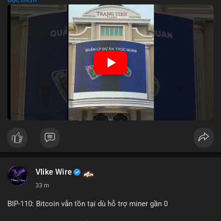
lớn hàng ngày, giúp tăng cường nhận diện thương hiệu
MEEY_CRM. Mô hình này kết hợp công nghệ LED với việc đặt
sản tại điểm giao thông quan trọng.
🎥 Xem video trực tiếp tại:
Nguồn: Đồng Tâm
Vlike Wire
33 m
BIP-110: Bitcoin vẫn tồn tại dù hỗ trợ miner gần 0