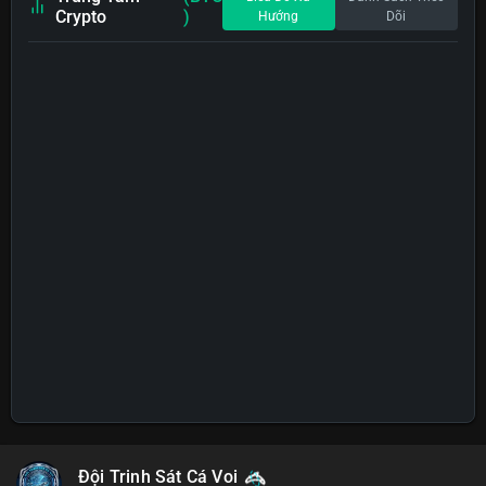
Crypto
)
Hướng
Dõi
Đội Trinh Sát Cá Voi