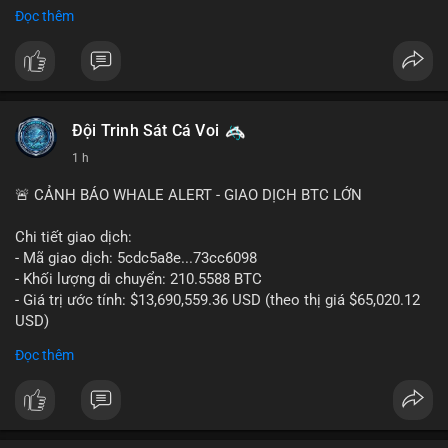
tư.
Đọc thêm
#binancesquare
#cryptonews
#ftx
#regulation
#clarityact
$btc $eth
#vlikevn
#titanbot
Đội Trinh Sát Cá Voi
1 h
📰 Nguồn: CoinDesk
🚨 CẢNH BÁO WHALE ALERT - GIAO DỊCH BTC LỚN
Chi tiết giao dịch:
- Mã giao dịch: 5cdc5a8e...73cc6098
- Khối lượng di chuyển: 210.5588 BTC
- Giá trị ước tính: $13,690,559.36 USD (theo thị giá $65,020.12
USD)
- Thời gian: 14:19:51 2026-08-07 UTC
Đọc thêm
Nhận định phân tích hành vi của Cá voi dựa trên giao dịch này
(ví dụ: chuyển dịch lượng lớn coin, gom hàng ví lạnh, áp lực
bán tiềm năng...) và tác động tâm lý thị trường.
Lời khuyên ngắn gọn cho nhà đầu tư nhỏ lẻ.