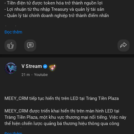
chỉ nhận của giao dịch này trong 24-48 giờ tới. Đừng vội hành
- Tiền điện tử được token hóa trở thành nguồn lợi
động theo cảm xúc khi chỉ dựa vào một lệnh chuyển đơn lẻ;
- Lợi nhuận từ thu nhập Treasury và quản lý tài sản
hãy quan sát thêm các lệnh tiếp theo để xác nhận xu hướng
- Quản lý tài chính doanh nghiệp trở thành điểm nhấn
dòng tiền trước khi điều chỉnh vị thế.
$btc $eth
Đọc thêm
#72dot2609btc
#4triệu7usd
#chuyểnvílạnh
#áplựcbántiềmnăng
#mempoolbtc
#vlikevn
#titanbot
📰 Nguồn: Cointelegraph
V Stream
21 m
·
Youtube
MEEY_CRM tiếp tục hiển thị trên LED tại Tràng Tiền Plaza
MEEY_CRM được triển khai hiển thị trên màn hình LED tại
Tràng Tiền Plaza, một khu vực thương mại nổi tiếng. Việc này
thể hiện chiến lược quảng bá thương hiệu thông qua công
nghệ hiển thị công cộng. Tràng Tiền Plaza thu hút lượng khách
Đọc thêm