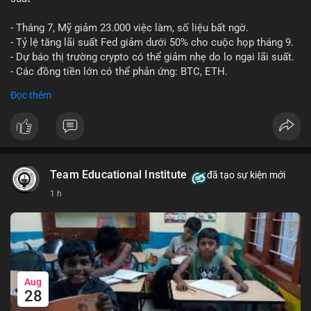
- Tháng 7, Mỹ giảm 23.000 việc làm, số liệu bất ngờ.
- Tỷ lệ tăng lãi suất Fed giảm dưới 50% cho cuộc họp tháng 9.
- Dự báo thị trường crypto có thể giảm nhẹ do lo ngại lãi suất.
- Các đồng tiền lớn có thể phản ứng: BTC, ETH.
Đọc thêm
#binancesquare
#cryptonews
#btc
#eth
$btc $eth
#vlikevn
#titanbot
Team Educational Institute
đã tạo sự kiện mới
📰 Nguồn: CoinDesk
1 h
Aug
28