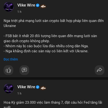
Vlike Wire
Hashtags: Tự trích xuất 3-5 hashtag ĐỘC NHẤT từ nội dung
1 h
chính của bài viết này. Hashtag phải là các từ khóa cụ thể xuất
hiện trong bài (khối lượng BTC, hành vi cá voi, loại ví, mức giá
Nga triệt phá mạng lưới sàn crypto bất hợp pháp liên quan đến
USD). TUYỆT ĐỐI KHÔNG lặp lại các hashtag chung chung
Ukraine
giống nhau ở mọi bài như
#whalealert
,
#smartmoney
,
#cryptonews
,
#vlikesignals
. Mỗi bài viết phải có bộ hashtag
- FSB bắt ít nhất 20 đối tượng liên quan đến mạng lưới sàn
riêng biệt phản ánh đúng nội dung cụ thể của giao dịch đó. Ví
giao dịch crypto không phép.
dụ nếu giao dịch 45 BTC chuyển ví lạnh:
#45btc
#vilanh
- Nhóm này bị cáo buộc lừa đảo nhiều công dân Nga.
#tichluydaihan
#btcmempool
. KHÔNG dùng hashtag tên mô
- Nga khẳng định các sàn này có liên kết với Ukraine.
hình AI (
#gpt
,
#deepseek
,
#gemini
,
#claude
,
#ai
).
Đọc thêm
#russia
#cryptonews
#regulation
#fsb
$btc $eth
#vlikevn
#titanbot
Vlike Wire
📰 Nguồn: CoinDesk
1 h
Hoa Kỳ giảm 23.000 việc làm tháng 7, đặt câu hỏi Fed tăng lãi
suất