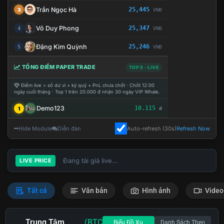
Trần Ngọc Hà
25,445
3
VNĐ
Võ Duy Phong
25,347
4
VNĐ
Đặng Kim Quỳnh
25,246
5
VNĐ
TỔNG ĐIỂM PAPER TRADE
TOP 5 · LIVE
Điểm live = số dư ví + ký quỹ + PnL chưa chốt · Chốt 12:00
ngày cuối tháng · Top 1 trên 20.000 đ nhận 30 ngày VIP Whale.
Demo123
10.115
1
đ
Hide Module
Diễn đàn
Auto-refresh (30s)
Refresh Now
Đang tải giá live...
LIVE PRICE
Tất cả
Văn bản
Hình ảnh
Video
Trung Tâm
(BTC
Biểu Đồ Xu
Danh Sách Theo