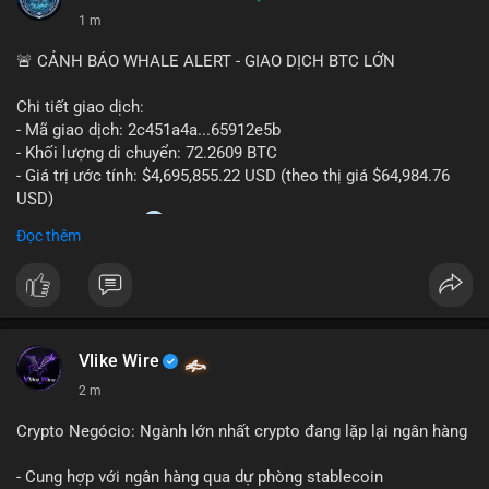
1 m
🚨 CẢNH BÁO WHALE ALERT - GIAO DỊCH BTC LỚN
Chi tiết giao dịch:
- Mã giao dịch: 2c451a4a...65912e5b
- Khối lượng di chuyển: 72.2609 BTC
- Giá trị ước tính: $4,695,855.22 USD (theo thị giá $64,984.76
USD)
- Thời gian: 15:20
0 2026-08-07 UTC
Đọc thêm
Nhận định phân tích hành vi của Cá voi dựa trên giao dịch này:
Lượng BTC trị giá gần 4,7 triệu USD được dồn vào một giao
dịch duy nhất cho thấy dấu hiệu chuyển tiền có chủ đích,
không phải hành động phân tán nhỏ lẻ. Nếu điểm đến là ví sàn
Vlike Wire
giao dịch, áp lực bán ngắn hạn có thể gia tăng, ảnh hưởng đến
tâm lý nhà đầu tư. Ngược lại, nếu dòng tiền đổ về ví lạnh, đây
2 m
là tín hiệu tích lũy dài hạn, cho thấy cá voi đang gom hàng ở
vùng giá hiện tại thay vì thoát ra.
Crypto Negócio: Ngành lớn nhất crypto đang lặp lại ngân hàng
Lời khuyên ngắn gọn cho nhà đầu tư nhỏ lẻ: Theo dõi sát địa
- Cung hợp với ngân hàng qua dự phòng stablecoin