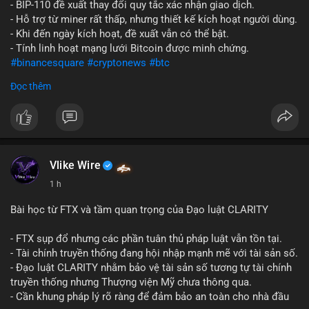
- BIP-110 đề xuất thay đổi quy tắc xác nhận giao dịch.
- Hỗ trợ từ miner rất thấp, nhưng thiết kế kích hoạt người dùng.
- Khi đến ngày kích hoạt, đề xuất vẫn có thể bật.
- Tính linh hoạt mạng lưới Bitcoin được minh chứng.
#binancesquare
#cryptonews
#btc
Đọc thêm
$btc
#vlikevn
#titanbot
📰 Nguồn: CoinDesk
Vlike Wire
1 h
Bài học từ FTX và tầm quan trọng của Đạo luật CLARITY
- FTX sụp đổ nhưng các phần tuân thủ pháp luật vẫn tồn tại.
- Tài chính truyền thống đang hội nhập mạnh mẽ với tài sản số.
- Đạo luật CLARITY nhằm bảo vệ tài sản số tương tự tài chính
truyền thống nhưng Thượng viện Mỹ chưa thông qua.
- Cần khung pháp lý rõ ràng để đảm bảo an toàn cho nhà đầu