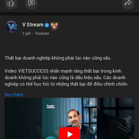
tập trung và làm chậm sự tham gia của nhà đầu tư istituционаl
- Diễn ra trong bối cảnh Ethereum đang cân bằng giữa giảm
phát hành và duy trì sức hấp dẫn cho hệ sinh thái
#binancesquare
#cryptonews
#eth
#defi
#eip8363
V Stream
2 giờ
·
Youtube
$eth
#vlikevn
#titanbot
Thất bại doanh nghiệp không phải lúc nào cũng xấu
📰 Nguồn: Cointelegraph
Video VIETSUCCESS nhấn mạnh rằng thất bại trong kinh
doanh không phải lúc nào cũng là dấu hiệu xấu. Các doanh
nghiệp có thể học hỏi từ những thất bại để điều chỉnh chiến
lược, phát triển sản phẩm mới, hoặc phát hiện lỗi trong quy
Đọc thêm
trình. Trong lĩnh vực tài chính và crypto, hiểu rõ nguyên nhân
thất bại giúp quản lý rủi ro hiệu quả và tránh lặp lại sai lầm.
Điều này đặc biệt quan trọng khi áp dụng vào các mô hình kinh
doanh mới hoặc đầu tư vào dự án blockchain.
🎥 Xem video trực tiếp tại: