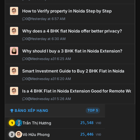
How to Verify property in Noida Step by Step
0
Yesterday at 6:57 AM
Why does a 4 BHK flat Noida offer better privacy?
0
Yesterday at 6:30 AM
Why should I buy a 3 BHK flat in Noida Extension?
0
Wednesday a31 6:25 AM
Smart Investment Guide to Buy 2 BHK Flat in Noida
0
Wednesday a31 6:20 AM
Is a 4 BHK Flat in Noida Extension Good for Remote Work?
0
Wednesday a31 5:26 AM
BẢNG XẾP HẠNG
TOP 5
Trần Thị Hương
25,548
1
VNĐ
Võ Hữu Phong
25,446
2
VNĐ