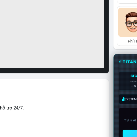
Phí 
⚡ TITA
BTC
----
--%
SYSTEM:
hỗ trợ 24/7.
Trợ lý A