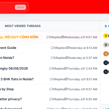
Ctrl K
MOST VIEWED THREADS
1
; NỘI QUY CỘNG ĐỒNG VLIKE.VN: HỆ THỐNG GIÁM SÁT TỰ ĐỘNG V
0
Replies
Wednesday a31 6:07 AM
2
ment Guide
0
Replies
Yesterday at 6:13 AM
3
in Noida?
0
Replies
Yesterday at 5:37 AM
4
t ngày 06/08/2026
0
Replies
Thursday a31 2:43 PM
5
 3 BHK flats in Noida?
0
Replies
Thursday a31 8:01 AM
p by Step
0
Replies
Thursday a31 6:57 AM
etter privacy?
0
Replies
Thursday a31 6:30 AM