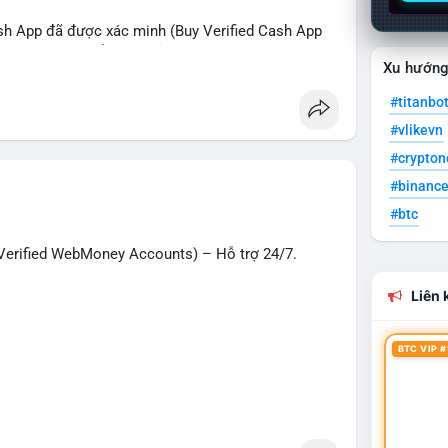
sh App đã được xác minh (Buy Verified Cash App
O, SMM, chuyển tiền, gửi tiền qua di động, thanh
Xu hướn
 Mỹ.
#titanbo
hanh nhất!
#vlikevn
g
#seo
#smm
#trendingnow
#cashout
#crypto
t
#usa
#binanc
#btc
erified WebMoney Accounts) – Hỗ trợ 24/7.
Liên k
BTC VIP #
– giao dịch nhanh chóng, an toàn, phù hợp cho
n tiền quốc tế.