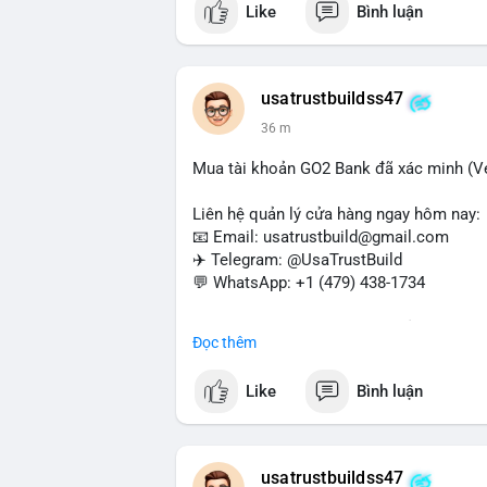
Like
Bình luận
#buyverifiedwebmoneyaccounts
#webm
#sendmoney
#trustbuild
usatrustbuildss47
36 m
Mua tài khoản GO2 Bank đã xác minh (Ver
Liên hệ quản lý cửa hàng ngay hôm nay:
📧 Email: usatrustbuild@gmail.com
✈️ Telegram: @UsaTrustBuild
💬 WhatsApp: +1 (479) 438-1734
Dịch vụ uy tín, nhanh chóng, bảo mật – p
Đọc thêm
và thanh toán USDT.
Like
Bình luận
#buyverifiedgo2bankaccounts
#marketi
#sendmoney
#mobiledeposit
#pay
#usd
usatrustbuildss47