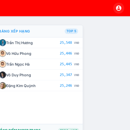
BẢNG XẾP HẠNG
TOP 5
Trần Thị Hương
25,548
VNĐ
À CHẾ TÀI XỬ LÝ VI PHẠM
Võ Hữu Phong
25,446
VNĐ
Trần Ngọc Hà
25,445
VNĐ
Võ Duy Phong
25,347
VNĐ
Đặng Kim Quỳnh
25,246
VNĐ