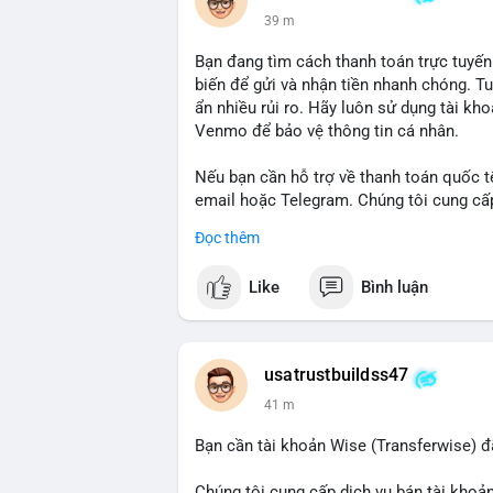
39 m
Bạn đang tìm cách thanh toán trực tuyến
biến để gửi và nhận tiền nhanh chóng. T
ẩn nhiều rủi ro. Hãy luôn sử dụng tài kh
Venmo để bảo vệ thông tin cá nhân.
Nếu bạn cần hỗ trợ về thanh toán quốc tế
email hoặc Telegram. Chúng tôi cung cấp 
an toàn.
Đọc thêm
Liên hệ:
Like
Bình luận
Email: usatrustbuild@gmail.com
Telegram: @UsaTrustBuild
WhatsApp: +1 (479) 438-1734
usatrustbuildss47
#thanhtoanonline
#venmo
#chuyentien
41 m
Bạn cần tài khoản Wise (Transferwise) đ
Chúng tôi cung cấp dịch vụ bán tài khoản 