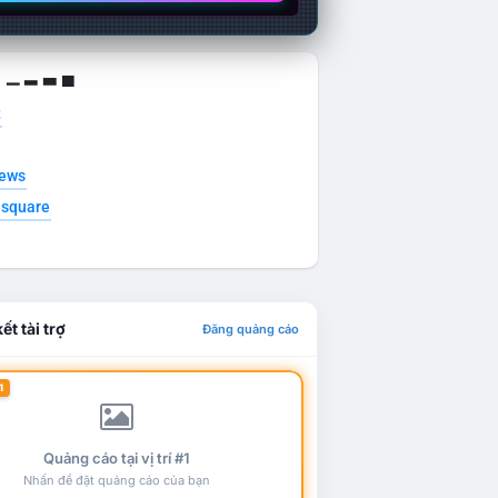
g ▁ ▂ ▃ ▄
t
news
esquare
ết tài trợ
Đăng quảng cáo
1
Quảng cáo tại vị trí #1
Nhấn để đặt quảng cáo của bạn