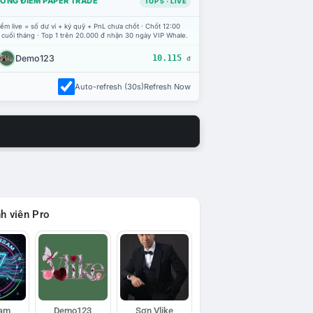
ỔNG ĐIỂM PAPER TRADE
TOP 5 · LIVE
ểm live = số dư ví + ký quỹ + PnL chưa chốt · Chốt 12:00
 cuối tháng · Top 1 trên 20.000 đ nhận 30 ngày VIP Whale.
Demo123
10.115
đ
Auto-refresh (30s)
Refresh Now
h viên Pro
eam
Demo123
Sơn Vlike