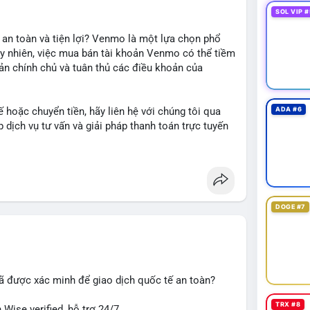
SOL VIP #
 an toàn và tiện lợi? Venmo là một lựa chọn phổ
uy nhiên, việc mua bán tài khoản Venmo có thể tiềm
oản chính chủ và tuân thủ các điều khoản của
 hoặc chuyển tiền, hãy liên hệ với chúng tôi qua
ADA #6
dịch vụ tư vấn và giải pháp thanh toán trực tuyến
DOGE #7
#giaodichantoan
#taichinhso
#seo
#smm
ã được xác minh để giao dịch quốc tế an toàn?
TRX #8
Wise verified, hỗ trợ 24/7.