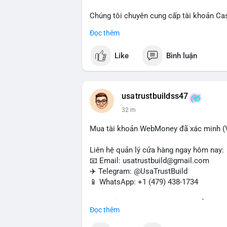
Chúng tôi chuyên cung cấp tài khoản Ca
Accounts) cho các nhu cầu marketing, SE
Đọc thêm
toán USDT và các giao dịch tiền mặt tại
Like
Bình luận
Liên hệ ngay để được tư vấn và hỗ trợ n
#buyverifiedcashappaccounts
#marketin
#sendmoney
#mobiledeposit
#pay
#usd
usatrustbuildss47
32 m
Mua tài khoản WebMoney đã xác minh (V
Liên hệ quản lý cửa hàng ngay hôm nay:
📧 Email: usatrustbuild@gmail.com
✈️ Telegram: @UsaTrustBuild
📱 WhatsApp: +1 (479) 438-1734
Tài khoản WebMoney xác minh sẵn sàng 
Đọc thêm
thanh toán trực tuyến, nhận tiền và chuyể