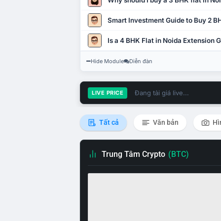
Why should I buy a 3 BHK flat in No
Smart Investment Guide to Buy 2 BH
Is a 4 BHK Flat in Noida Extension
Hide Module
Diễn đàn
Đang tải giá live...
LIVE PRICE
Tất cả
Văn bản
Hì
Trung Tâm Crypto
(BTC)