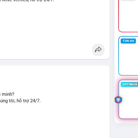
TON #9
u chuyển tiền, nhận tiền, thanh toán quốc tế.
seo
#smm
#trendingnow
#cashout
#sendmoney
OPTIMUS 
c minh?
ng tôi, hỗ trợ 24/7.