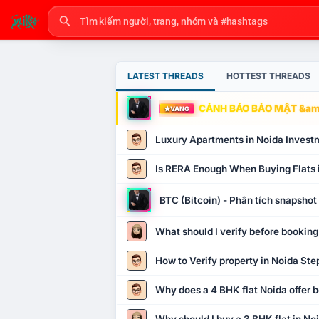
LATEST THREADS
HOTTEST THREADS
CẢNH BÁO BẢO MẬT &amp
VÀNG
Luxury Apartments in Noida Invest
Is RERA Enough When Buying Flats 
BTC (Bitcoin) - Phân tích snapsho
What should I verify before booking
How to Verify property in Noida Ste
Why does a 4 BHK flat Noida offer b