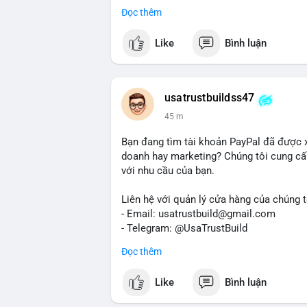
Dịch vụ uy tín, nhanh chóng, bảo mật.
Đọc thêm
#buyverifiedredotpayaccount
#marketin
#mobiledeposit
#pay
#usdt
#btc
Like
Bình luận
usatrustbuildss47
45 m
Bạn đang tìm tài khoản PayPal đã được 
doanh hay marketing? Chúng tôi cung cấp
với nhu cầu của bạn.
Liên hệ với quản lý cửa hàng của chúng t
- Email: usatrustbuild@gmail.com
- Telegram: @UsaTrustBuild
- WhatsApp: +1 (479) 438-1734
Đọc thêm
Tài khoản của chúng tôi được đánh giá ca
Like
Bình luận
dịch thuận lợi. Hãy nhắn tin ngay để được