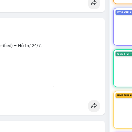
oney
#verifiedaccounts
#onlinepayment
#cashout
ETH VIP #
ified) – Hỗ trợ 24/7.
USDT VIP
hù hợp cho giao dịch, chuyển tiền, mobile deposit
BNB VIP 
ng
#seo
#smm
#trendingnow
#cashout
t