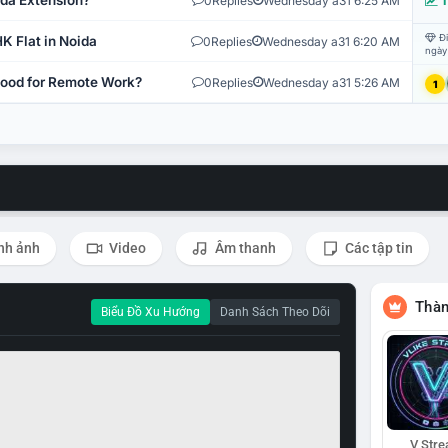
ida Extension?
0
Replies
Wednesday a31 6:25 AM
T
Đi
K Flat in Noida
0
Replies
Wednesday a31 6:20 AM
ngày
 Good for Remote Work?
0
Replies
Wednesday a31 5:26 AM
1
nh ảnh
Video
Âm thanh
Các tập tin
Thàn
Biểu Đồ Xu Hướng
Danh Sách Theo Dõi
V Str