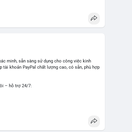
g
#seo
#smm
#trendingnow
#cashout
#sendmoney
xác minh, sẵn sàng sử dụng cho công việc kinh
 tài khoản PayPal chất lượng cao, có sẵn, phù hợp
ôi – hỗ trợ 24/7:
o về độ tin cậy và tính sẵn sàng, giúp bạn giao
 tư vấn chi tiết.