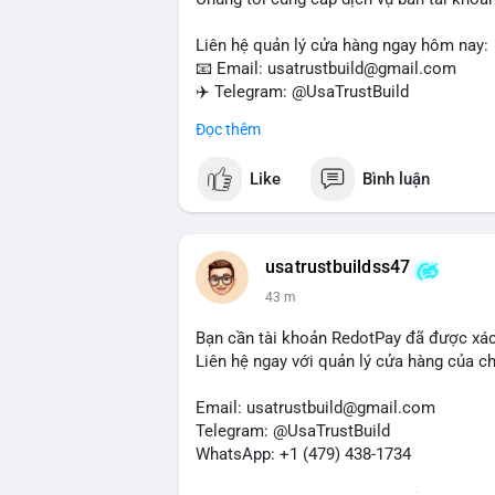
Liên hệ quản lý cửa hàng ngay hôm nay:
📧 Email: usatrustbuild@gmail.com
✈️ Telegram: @UsaTrustBuild
📱 WhatsApp: +1 (479) 438-1734
Đọc thêm
Dịch vụ của chúng tôi phù hợp cho nhu cầ
Like
Bình luận
#buyverifiedwiseaccounts
#marketing
#
#mobiledeposit
#pay
#usdt
usatrustbuildss47
43 m
Bạn cần tài khoản RedotPay đã được xá
Liên hệ ngay với quản lý cửa hàng của chú
Email: usatrustbuild@gmail.com
Telegram: @UsaTrustBuild
WhatsApp: +1 (479) 438-1734