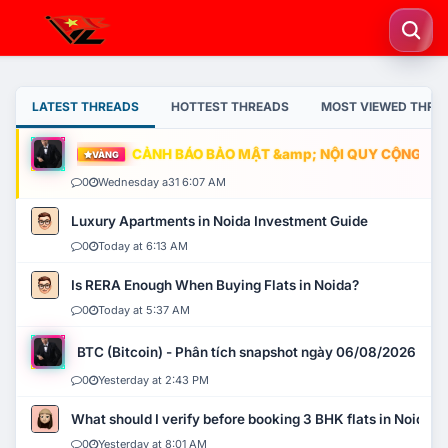
LATEST THREADS
HOTTEST THREADS
MOST VIEWED THRE
CẢNH BÁO BẢO MẬT &amp; NỘI QUY CỘNG ĐỒNG
VÀNG
0
Wednesday a31 6:07 AM
Luxury Apartments in Noida Investment Guide
0
Today at 6:13 AM
Is RERA Enough When Buying Flats in Noida?
0
Today at 5:37 AM
BTC (Bitcoin) - Phân tích snapshot ngày 06/08/2026
0
Yesterday at 2:43 PM
What should I verify before booking 3 BHK flats in Noida?
0
Yesterday at 8:01 AM