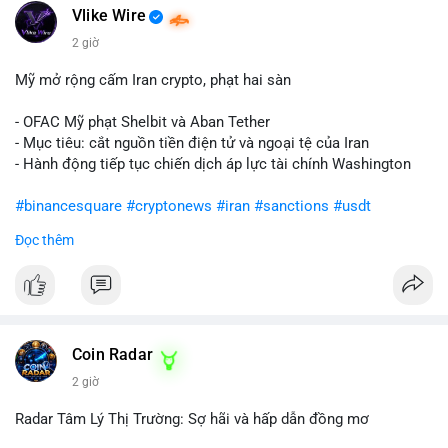
Vlike Wire
2 giờ
Mỹ mở rộng cấm Iran crypto, phạt hai sàn
- OFAC Mỹ phạt Shelbit và Aban Tether
- Mục tiêu: cắt nguồn tiền điện tử và ngoại tệ của Iran
- Hành động tiếp tục chiến dịch áp lực tài chính Washington
#binancesquare
#cryptonews
#iran
#sanctions
#usdt
Đọc thêm
$usdt
#vlikevn
#titanbot
📰 Nguồn: CoinDesk
Coin Radar
2 giờ
Radar Tâm Lý Thị Trường: Sợ hãi và hấp dẫn đồng mơ