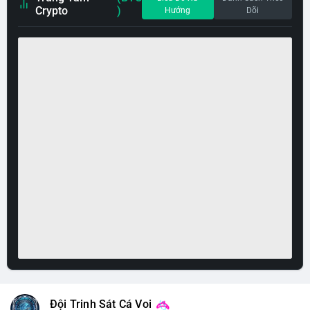
Crypto
)
Hướng
Dõi
Đội Trinh Sát Cá Voi