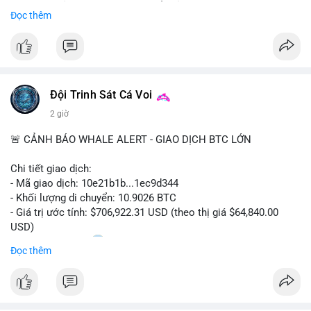
Sự tăng trưởng này được thúc đẩy bởi nhu cầu ngày càng cao
Đọc thêm
trong các lĩnh vực ô tô, logistics và thiết bị thông minh.
Doanh nghiệp cần theo dõi xu hướng này để nắm bắt cơ hội
đầu tư và phát triển giải pháp kết nối tiên tiến.
Đội Trinh Sát Cá Voi
2 giờ
🚨 CẢNH BÁO WHALE ALERT - GIAO DỊCH BTC LỚN
Chi tiết giao dịch:
- Mã giao dịch: 10e21b1b...1ec9d344
- Khối lượng di chuyển: 10.9026 BTC
- Giá trị ước tính: $706,922.31 USD (theo thị giá $64,840.00
USD)
- Thời gian: 18:20
0 2026-08-07 UTC
Đọc thêm
Nhận định phân tích:
Giao dịch 10.9 BTC trị giá hơn 706 nghìn USD được thực hiện
trong khung giờ thanh khoản mỏng (giờ châu Á) cho thấy chủ