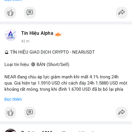
- Tác động: rủi ro cho thị trường crypto, tăng áp lực pháp lý.
#binancesquare
#cryptonews
#ofac
#ussanctions
#iran
$btc $eth
Tín Hiệu Alpha
#vlikevn
#titanbot
42 m
📰 Nguồn: Cointelegraph
🔮 TÍN HIỆU GIAO DỊCH CRYPTO - NEARUSDT
Loại tín hiệu: 🔴 BÁN (Short/Sell)
NEAR đang chịu áp lực giảm mạnh khi mất 4.1% trong 24h
qua. Giá hiện tại 1.5910 USD chỉ cách đáy 24h 1.5880 USD một
khoảng rất mỏng, trong khi đỉnh 1.6700 USD đã bị bỏ lại phía
sau. Biên độ dao động ngày đạt 4.9%, cho thấy phe bán đang
Đọc thêm
kiểm soát hoàn toàn. Khối lượng giao dịch 10.29 triệu NEAR
không đủ lớn để tạo lực đỡ, xác nhận xu hướng đi xuống đang
tiếp diễn.
Khuyến nghị giao dịch: