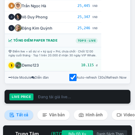
Trần Ngọc Hà
25,445
3
VNĐ
Võ Duy Phong
25,347
4
VNĐ
Đặng Kim Quỳnh
25,246
5
VNĐ
TỔNG ĐIỂM PAPER TRADE
TOP 5 · LIVE
Điểm live = số dư ví + ký quỹ + PnL chưa chốt · Chốt 12:00
ngày cuối tháng · Top 1 trên 20.000 đ nhận 30 ngày VIP Whale.
Demo123
10.115
1
đ
Hide Module
Diễn đàn
Auto-refresh (30s)
Refresh Now
Đang tải giá live...
LIVE PRICE
Tất cả
Văn bản
Hình ảnh
Video
Trung Tâm
(BTC
Biểu Đồ Xu
Danh Sách Theo