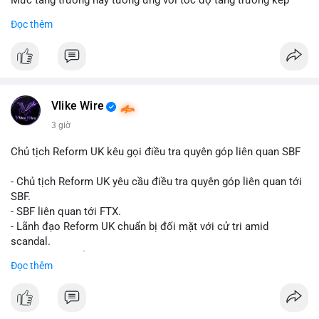
Mức tăng trưởng này tương ứng với tốc độ tăng trưởng kép
hàng năm (CAGR) đạt 5,9% trong giai đoạn dự báo.
Đọc thêm
Đây là tín hiệu tích cực cho các nhà sản xuất, nhà phân phối và
nhà đầu tư trong ngành vật liệu xây dựng và hạ tầng.
Bạn đánh giá thế nào về tiềm năng của dòng sản phẩm ống
nhựa polyolefin trong tương lai?
Vlike Wire
3 giờ
Chủ tịch Reform UK kêu gọi điều tra quyên góp liên quan SBF
- Chủ tịch Reform UK yêu cầu điều tra quyên góp liên quan tới
SBF.
- SBF liên quan tới FTX.
- Lãnh đạo Reform UK chuẩn bị đối mặt với cử tri amid
scandal.
- Sự kiện có thể ảnh hưởng đến hình ảnh SBF và FTX.
Đọc thêm
- Không có thông tin tác động thị trường ngay lập tức.
#binancesquare
#cryptonews
#sbf
#ftx
#reformuk
$btc $eth