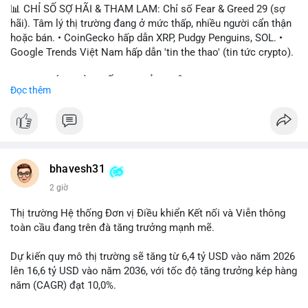
📊 CHỈ SỐ SỢ HÃI & THAM LAM: Chỉ số Fear & Greed 29 (sợ
hãi). Tâm lý thị trường đang ở mức thấp, nhiều người cẩn thận
hoặc bán. • CoinGecko hấp dẫn XRP, Pudgy Penguins, SOL. •
Google Trends Việt Nam hấp dẫn 'tin the thao' (tin tức crypto).
📈 XU HƯỚNG TÌM KIẾM & THẢO LUẬN: • XRP, SOL, PENGU,
Đọc thêm
ONDO, CASHCAT. • Chủ đề 'tô thị ty na' (tỷ giá) và 'giao thông'
(giao thông tài chính). • Bàn tán Binance Square tập trung vào
BTC breakout và lệnh long/short.
💬 DÒNG CHẢY TIN TỨC & TRUYỀN THÔNG: • Trump khẳng
định crypto là 'vấn đề lớn' giúp giảm áp lực USD. • Binance hỗ
bhavesh31
trợ cổ phiếu Apple/IBM. • Bài đăng hấp dẫn về $HFT, $SKYAI,
2 giờ
$BICO. • Tin nhắn cảnh báo về hack North Korea (Bybit).
Thị trường Hệ thống Đơn vị Điều khiển Kết nối và Viễn thông
💡 NHẬN ĐỊNH & KHUYẾN NGHỊ: Tâm lý thị trường đang phân
toàn cầu đang trên đà tăng trưởng mạnh mẽ.
cực. Sợ hãi do chỉ số thấp, nhưng hấp dẫn từ xu hướng meme
coin (PENGU, CASHCAT) và tin cậy từ các dự án lớn (BTC,
Dự kiến quy mô thị trường sẽ tăng từ 6,4 tỷ USD vào năm 2026
SOL). Rủi ro tăng nếu không có thông tin rõ ràng về quy định.
lên 16,6 tỷ USD vào năm 2036, với tốc độ tăng trưởng kép hàng
năm (CAGR) đạt 10,0%.
📊 Nguồn: Radar Tâm Lý Thị Trường