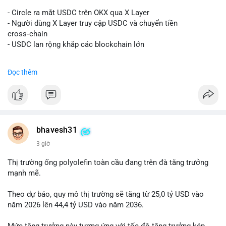
#vlikevn
#titanbot
- Circle ra mắt USDC trên OKX qua X Layer
📰 Nguồn: Decrypt
- Người dùng X Layer truy cập USDC và chuyển tiền
cross‑chain
- USDC lan rộng khắp các blockchain lớn
#binancesquare
#cryptonews
#usdc
#okx
#xlayer
Đọc thêm
$usdc
#vlikevn
#titanbot
📰 Nguồn: Cointelegraph
bhavesh31
3 giờ
Thị trường ống polyolefin toàn cầu đang trên đà tăng trưởng
mạnh mẽ.
Theo dự báo, quy mô thị trường sẽ tăng từ 25,0 tỷ USD vào
năm 2026 lên 44,4 tỷ USD vào năm 2036.