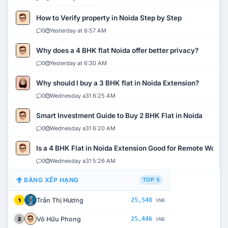
How to Verify property in Noida Step by Step
0
Yesterday at 6:57 AM
Why does a 4 BHK flat Noida offer better privacy?
0
Yesterday at 6:30 AM
Why should I buy a 3 BHK flat in Noida Extension?
0
Wednesday a31 6:25 AM
Smart Investment Guide to Buy 2 BHK Flat in Noida
0
Wednesday a31 6:20 AM
Is a 4 BHK Flat in Noida Extension Good for Remote Work?
0
Wednesday a31 5:26 AM
BẢNG XẾP HẠNG
TOP 5
Trần Thị Hương
25,548
1
VNĐ
Võ Hữu Phong
25,446
2
VNĐ