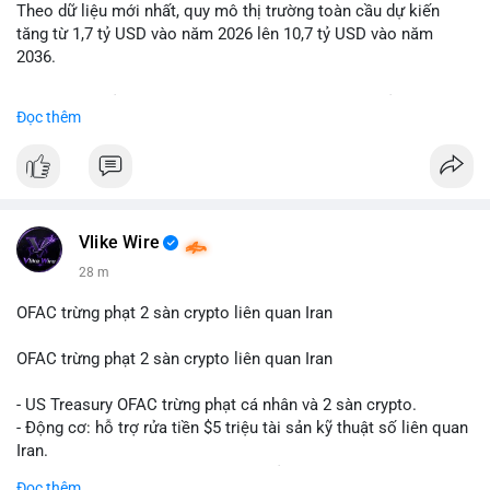
Theo dữ liệu mới nhất, quy mô thị trường toàn cầu dự kiến
Lời khuyên: Nhà đầu tư nhỏ lẻ nên quan sát thêm 2-4 giờ sau
tăng từ 1,7 tỷ USD vào năm 2026 lên 10,7 tỷ USD vào năm
khi giao dịch được xác nhận, tránh hành động theo cảm xúc.
2036.
Xác minh địa chỉ ví đích trước khi đưa ra quyết định vào lệnh,
ưu tiên quản trị rủi ro trong giai đoạn biến động mạnh.
Mức tăng trưởng này tương ứng với tốc độ tăng trưởng kép
Đọc thêm
hàng năm (CAGR) ấn tượng lên tới 20,2%.
#99dot6btc
#capvoichuyentien
#vilanhtichluy
#aplucban
#btcmempool65k
Điều gì đang thúc đẩy sự tăng trưởng vượt bậc này? Hãy cùng
theo dõi các phân tích chuyên sâu về xu hướng công nghệ và
nhu cầu thị trường trong thời gian tới.
Vlike Wire
28 m
OFAC trừng phạt 2 sàn crypto liên quan Iran
OFAC trừng phạt 2 sàn crypto liên quan Iran
- US Treasury OFAC trừng phạt cá nhân và 2 sàn crypto.
- Động cơ: hỗ trợ rửa tiền $5 triệu tài sản kỹ thuật số liên quan
Iran.
- Các sàn bị cấm hoạt động, tài khoản bị khóa.
Đọc thêm