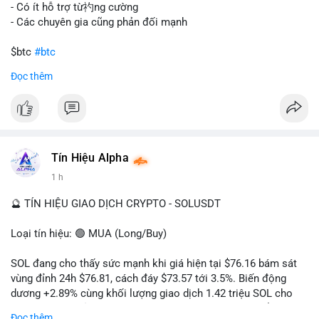
gây sốc thanh khoản tức thời, nhưng vẫn đủ sức tạo biến động
- Có ít hỗ trợ từ礿ng cường
tâm lý ngắn hạn nếu hướng đến sàn tập trung.
- Các chuyên gia cũng phản đối mạnh
Lời khuyên cho nhà đầu tư nhỏ lẻ:
$btc
#btc
Theo dõi các giao dịch tiếp theo từ cùng địa chỉ ví để xác nhận
Đọc thêm
hướng đi của dòng tiền. Tránh hành động theo cảm xúc, ưu
#vlikevn
#titanbot
tiên quản trị rủi ro và không mở vị thế lớn trước khi có tín hiệu
rõ ràng về đích đến của số BTC này.
📰 Nguồn: CoinDesk
#94dot58btc
#vilanh
#chuyentiencavoi
#btcmempool
#dongtienlon
Tín Hiệu Alpha
1 h
🔮 TÍN HIỆU GIAO DỊCH CRYPTO - SOLUSDT
Loại tín hiệu: 🟢 MUA (Long/Buy)
SOL đang cho thấy sức mạnh khi giá hiện tại $76.16 bám sát
vùng đỉnh 24h $76.81, cách đáy $73.57 tới 3.5%. Biến động
dương +2.89% cùng khối lượng giao dịch 1.42 triệu SOL cho
thấy lực cầu chủ động đang chiếm ưu thế, phe mua kiểm soát
Đọc thêm