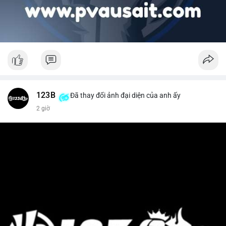
123B
Đã thay đổi ảnh đại diện của anh ấy
2 giờ