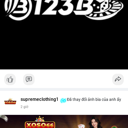
supremeclothing1
Đã thay đổi ảnh bìa của anh ấy
2 giờ