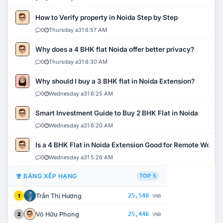
How to Verify property in Noida Step by Step
0
Thursday a31 6:57 AM
Why does a 4 BHK flat Noida offer better privacy?
0
Thursday a31 6:30 AM
Why should I buy a 3 BHK flat in Noida Extension?
0
Wednesday a31 6:25 AM
Smart Investment Guide to Buy 2 BHK Flat in Noida
0
Wednesday a31 6:20 AM
Is a 4 BHK Flat in Noida Extension Good for Remote Work?
0
Wednesday a31 5:26 AM
BẢNG XẾP HẠNG
TOP 5
Trần Thị Hương
25,548
1
VNĐ
Võ Hữu Phong
25,446
2
VNĐ