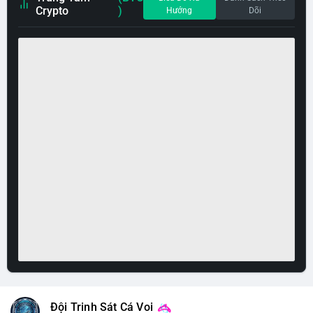
Crypto
)
Hướng
Dõi
Đội Trinh Sát Cá Voi