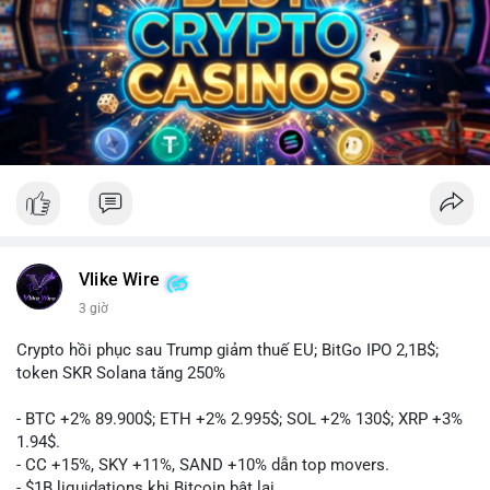
Vlike Wire
3 giờ
Crypto hồi phục sau Trump giảm thuế EU; BitGo IPO 2,1B$;
token SKR Solana tăng 250%
- BTC +2% 89.900$; ETH +2% 2.995$; SOL +2% 130$; XRP +3%
1.94$.
- CC +15%, SKY +11%, SAND +10% dẫn top movers.
- $1B liquidations khi Bitcoin bật lại.