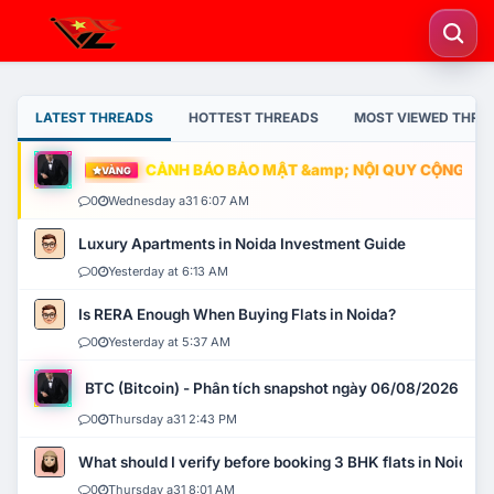
LATEST THREADS
HOTTEST THREADS
MOST VIEWED THRE
CẢNH BÁO BẢO MẬT &amp; NỘI QUY CỘNG ĐỒNG
VÀNG
0
Wednesday a31 6:07 AM
Luxury Apartments in Noida Investment Guide
0
Yesterday at 6:13 AM
Is RERA Enough When Buying Flats in Noida?
0
Yesterday at 5:37 AM
BTC (Bitcoin) - Phân tích snapshot ngày 06/08/2026
0
Thursday a31 2:43 PM
What should I verify before booking 3 BHK flats in Noida?
0
Thursday a31 8:01 AM