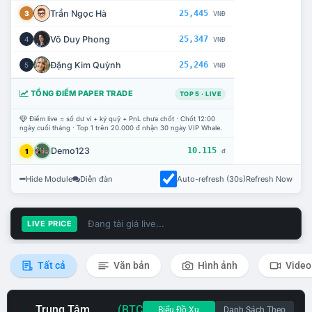
Trần Ngọc Hà
25,445
3
VNĐ
Võ Duy Phong
25,347
4
VNĐ
Đặng Kim Quỳnh
25,246
5
VNĐ
TỔNG ĐIỂM PAPER TRADE
TOP 5 · LIVE
Điểm live = số dư ví + ký quỹ + PnL chưa chốt · Chốt 12:00
ngày cuối tháng · Top 1 trên 20.000 đ nhận 30 ngày VIP Whale.
Demo123
10.115
1
đ
Hide Module
Diễn đàn
Auto-refresh (30s)
Refresh Now
Đang tải giá live...
LIVE PRICE
Tất cả
Văn bản
Hình ảnh
Video
Trung Tâm
(BTC
Biểu Đồ Xu
Danh Sách Theo