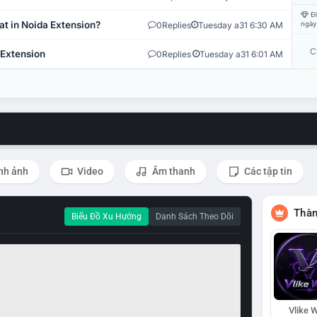
Đi
at in Noida Extension?
0
Replies
Tuesday a31 6:30 AM
ngày
C
 Extension
0
Replies
Tuesday a31 6:01 AM
nh ảnh
Video
Âm thanh
Các tập tin
Thàn
Biểu Đồ Xu Hướng
Danh Sách Theo Dõi
Vlike W