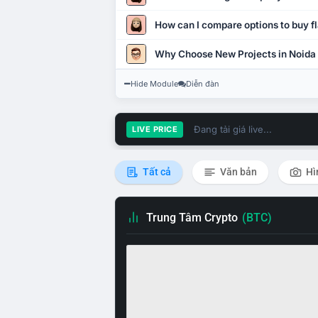
How can I compare options to buy fl
Why Choose New Projects in Noida
Hide Module
Diễn đàn
Đang tải giá live...
LIVE PRICE
Tất cả
Văn bản
Hì
Trung Tâm Crypto
(BTC)