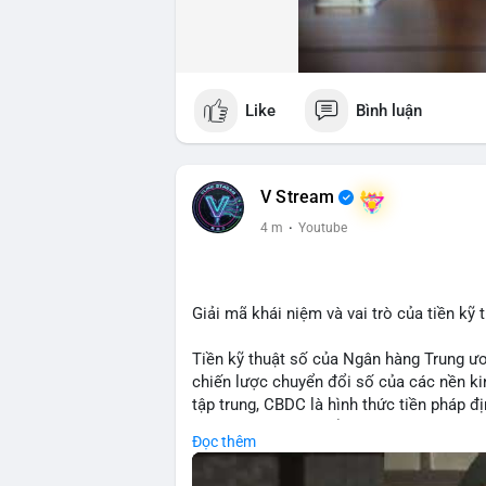
Like
Bình luận
V Stream
4 m
·
Youtube
Giải mã khái niệm và vai trò của tiền k
Tiền kỹ thuật số của Ngân hàng Trung ư
chiến lược chuyển đổi số của các nền kin
tập trung, CBDC là hình thức tiền pháp đ
hàng Trung ương nhằm tối ưu hóa hệ thố
Đọc thêm
tiền tệ. Việc triển khai CBDC hứa hẹn sẽ
thống, mang lại sự tiện lợi trong giao d