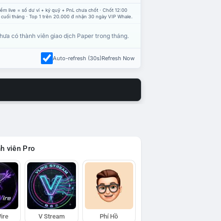
ểm live = số dư ví + ký quỹ + PnL chưa chốt · Chốt 12:00
 cuối tháng · Top 1 trên 20.000 đ nhận 30 ngày VIP Whale.
hưa có thành viên giao dịch Paper trong tháng.
Auto-refresh (30s)
Refresh Now
h viên Pro
ire
V Stream
Phí Hồ