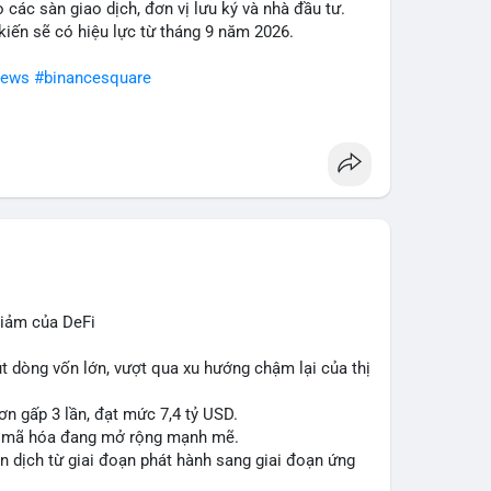
o các sàn giao dịch, đơn vị lưu ký và nhà đầu tư.
c định rõ xu hướng. Quản lý rủi ro chặt chẽ, đặt
 kiến sẽ có hiệu lực từ tháng 9 năm 2026.
ng mạnh.
news
#binancesquare
n
#dongtienlon
iảm của DeFi
út dòng vốn lớn, vượt qua xu hướng chậm lại của thị
ơn gấp 3 lần, đạt mức 7,4 tỷ USD.
ản mã hóa đang mở rộng mạnh mẽ.
 dịch từ giai đoạn phát hành sang giai đoạn ứng