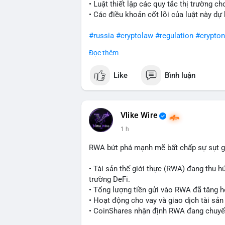
• Luật thiết lập các quy tắc thị trường ch
động. Tránh vội vàng vào lệnh khi chưa xá
• Các điều khoản cốt lõi của luật này dự
stop-loss hợp lý trong bối cảnh biến độ
#russia
#cryptolaw
#regulation
#crypto
#981btc
#mempoolbtc
#vilanh
#aplucba
Đọc thêm
$btc $eth
Like
Bình luận
#vlikevn
#titanbot
📰 Nguồn: Cointelegraph
Vlike Wire
1 h
RWA bứt phá mạnh mẽ bất chấp sự sụt g
• Tài sản thế giới thực (RWA) đang thu h
trường DeFi.
• Tổng lượng tiền gửi vào RWA đã tăng h
• Hoạt động cho vay và giao dịch tài s
• CoinShares nhận định RWA đang chuyển
dụng thực tế.