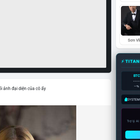
Sơn Vl
⚡ TITA
BTC
----
--%
i ảnh đại diện của cô ấy
SYSTEM:
Trợ lý A