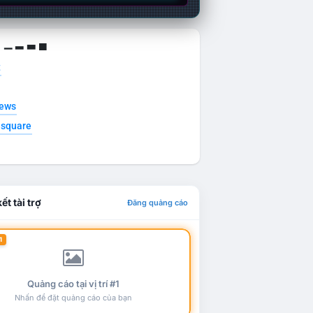
g ▁ ▂ ▃ ▄
t
news
esquare
ết tài trợ
Đăng quảng cáo
1
Quảng cáo tại vị trí #1
Nhấn để đặt quảng cáo của bạn