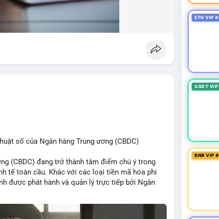
ETH VIP #
USDT VIP
ỹ thuật số của Ngân hàng Trung ương (CBDC)
BNB VIP 
ơng (CBDC) đang trở thành tâm điểm chú ý trong
h tế toàn cầu. Khác với các loại tiền mã hóa phi
ịnh được phát hành và quản lý trực tiếp bởi Ngân
ng thanh toán và tăng cường hiệu quả chính sách
 thay đổi diện mạo của hạ tầng tài chính truyền
ịch nhưng cũng đặt ra nhiều thách thức về quyền