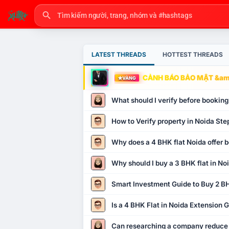
LATEST THREADS
HOTTEST THREADS
CẢNH BÁO BẢO MẬT &amp
VÀNG
What should I verify before booking
How to Verify property in Noida Ste
Why does a 4 BHK flat Noida offer b
Why should I buy a 3 BHK flat in No
Smart Investment Guide to Buy 2 BH
Is a 4 BHK Flat in Noida Extension
Can researching a company reduce