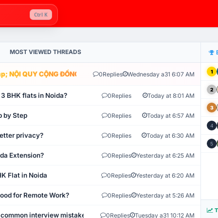
Ctrl K
MOST VIEWED THREADS
1
; NỘI QUY CỘNG ĐỒNG VLIKE.VN: HỆ THỐNG GIÁM SÁT TỰ ĐỘNG V
0
Replies
Wednesday a31 6:07 AM
2
 3 BHK flats in Noida?
0
Replies
Today at 8:01 AM
3
p by Step
0
Replies
Today at 6:57 AM
4
etter privacy?
0
Replies
Today at 6:30 AM
5
ida Extension?
0
Replies
Yesterday at 6:25 AM
K Flat in Noida
0
Replies
Yesterday at 6:20 AM
 Good for Remote Work?
0
Replies
Yesterday at 5:26 AM
T
 common interview mistakes?
0
Replies
Tuesday a31 10:12 AM