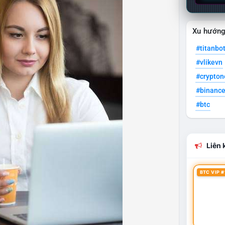
Xu hướn
#titanbo
#vlikevn
#crypto
#binanc
#btc
Liên k
BTC VIP #