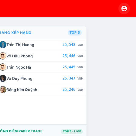
BẢNG XẾP HẠNG
TOP 5
Trần Thị Hương
25,548
VNĐ
À CHẾ TÀI XỬ LÝ VI PHẠM
Võ Hữu Phong
25,446
VNĐ
Trần Ngọc Hà
25,445
VNĐ
Võ Duy Phong
25,347
VNĐ
Đặng Kim Quỳnh
25,246
VNĐ
ỔNG ĐIỂM PAPER TRADE
TOP 5 · LIVE