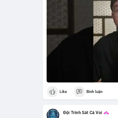
riêng tư và an ninh mạng.
🎥 Xem video trực tiếp tại:
Nguồn: 5 Phút Crypto
Like
Bình luận
Đội Trinh Sát Cá Voi