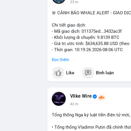
23 m
🚨 CẢNH BÁO WHALE ALERT - GIAO DỊ
Chi tiết giao dịch:
- Mã giao dịch: 011375ed...3432ac3f
- Khối lượng di chuyển: 9.8139 BTC
- Giá trị ước tính: $634,635.88 USD (theo
- Thời gian: 10:19:26 2026-08-06 UTC
Đọc thêm
Nhận định phân tích:
Giao dịch 9.81 BTC trị giá hơn 634 ngh
Like
Bình luận
nhận. Khối lượng này ở mức trung bình l
đáng kể. Hành vi chuyển tiền vào khung
chủ đích, có thể là tái phân bổ danh mụ
sàn giao dịch, áp lực bán ngắn hạn có thể
Vlike Wire
tín hiệu tích lũy dài hạn được củng cố.
42 m
và phe bán đang giằng co. Tâm lý thị trư
kèm các lệnh chuyển lớn khác.
Tổng thống Nga ký luật tiền điện tử mới
Lời khuyên:
• Tổng thống Vladimir Putin đã chính thức
Nhà đầu tư nhỏ lẻ nên theo dõi xác nhận