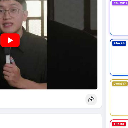
SOL VIP #
ADA #6
DOGE #7
TRX #8