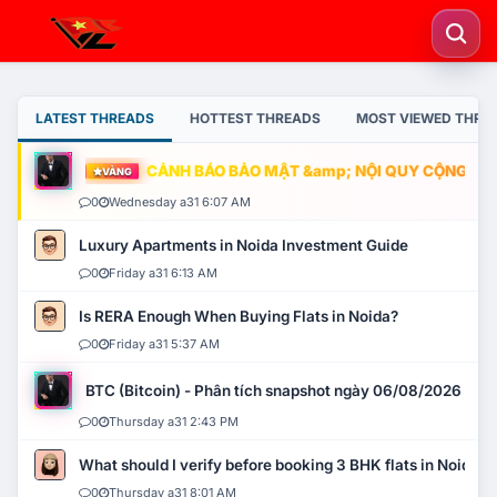
LATEST THREADS
HOTTEST THREADS
MOST VIEWED THRE
CẢNH BÁO BẢO MẬT &amp; NỘI QUY CỘNG ĐỒNG
VÀNG
0
Wednesday a31 6:07 AM
Luxury Apartments in Noida Investment Guide
0
Friday a31 6:13 AM
Is RERA Enough When Buying Flats in Noida?
0
Friday a31 5:37 AM
BTC (Bitcoin) - Phân tích snapshot ngày 06/08/2026
0
Thursday a31 2:43 PM
What should I verify before booking 3 BHK flats in Noida?
0
Thursday a31 8:01 AM