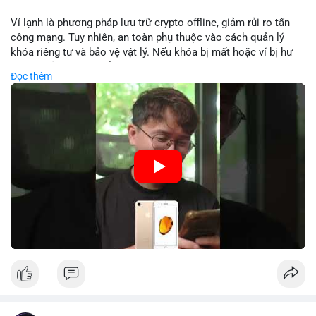
Lời khuyên: Nhà đầu tư nhỏ lẻ nên theo dõi sát dòng tiền xác
Ví lạnh là phương pháp lưu trữ crypto offline, giảm rủi ro tấn
nhận và tránh vào lệnh đòn bẩy quá mức trong 24 giờ tới. Quan
công mạng. Tuy nhiên, an toàn phụ thuộc vào cách quản lý
sát phản ứng giá tại vùng hỗ trợ $64,000 để đưa ra quyết định
khóa riêng tư và bảo vệ vật lý. Nếu khóa bị mất hoặc ví bị hư
hợp lý.
hại, tài sản không thể khôi phục. Các nhà chuyên gia khuyên
Đọc thêm
nên kết hợp với biện pháp dự phòng như sao lưu khóa và chọn
#89btc
#mempoolbitcoin
#dongtiencavoi
#aplucban
nhà sản xuất uy tín.
#phantichonchain
🎥 Xem video trực tiếp tại:
Nguồn: 5 Phút Crypto