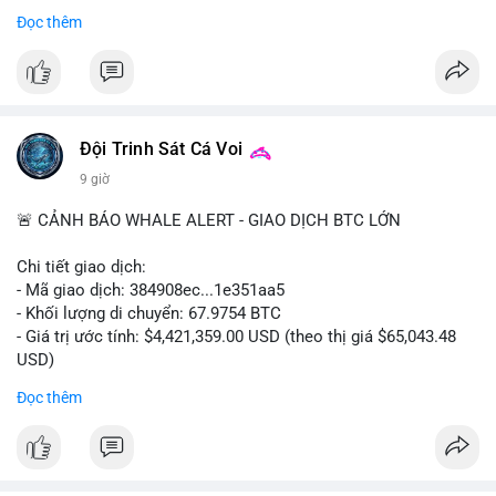
- Thảo luận về phương án hard fork dự phòng nếu cần
Đọc thêm
#556btc
#36trusd
#cavoichuyentien
#aplucban
#tichluydaihan
$btc
#btc
#vlikevn
#titanbot
📰 Nguồn: Cointelegraph
Đội Trinh Sát Cá Voi
9 giờ
🚨 CẢNH BÁO WHALE ALERT - GIAO DỊCH BTC LỚN
Chi tiết giao dịch:
- Mã giao dịch: 384908ec...1e351aa5
- Khối lượng di chuyển: 67.9754 BTC
- Giá trị ước tính: $4,421,359.00 USD (theo thị giá $65,043.48
USD)
- Thời gian: 21:19:29 2026-08-08 UTC
Đọc thêm
Nhận định phân tích:
Khối lượng 67.97 BTC trị giá hơn 4.4 triệu USD được di chuyển
trong một giao dịch duy nhất trên mempool. Quy mô này nằm