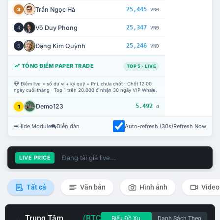
Trần Ngọc Hà
25,445
3
VNĐ
Võ Duy Phong
25,347
4
VNĐ
Đặng Kim Quỳnh
25,246
5
VNĐ
TỔNG ĐIỂM PAPER TRADE
TOP 5 · LIVE
Điểm live = số dư ví + ký quỹ + PnL chưa chốt · Chốt 12:00
ngày cuối tháng · Top 1 trên 20.000 đ nhận 30 ngày VIP Whale.
Demo123
5.492
1
đ
Hide Module
Diễn đàn
Auto-refresh (30s)
Refresh Now
Đang tải giá live...
LIVE PRICE
Tất cả
Văn bản
Hình ảnh
Video
Trung Tâm
(BTC
Biểu Đồ Xu
Danh Sách Theo