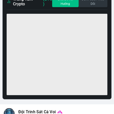
Crypto
)
Hướng
Dõi
Đội Trinh Sát Cá Voi