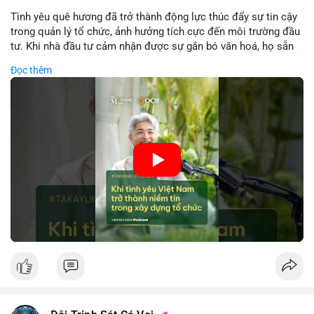
Tình yêu quê hương đã trở thành động lực thúc đẩy sự tin cậy
trong quản lý tổ chức, ảnh hưởng tích cực đến môi trường đầu
tư. Khi nhà đầu tư cảm nhận được sự gắn bó văn hoá, họ sẵn
sàng đầu tư dài hạn vào các doanh nghiệp nội địa, bao gồm cả
Đọc thêm
các công ty blockchain và tiền mã hoá. Sự tăng cường niềm
tin này giúp giảm rủi ro thị trường, cải thiện chi phí vốn và thúc
đẩy sự phát triển bền vững của ngành công nghệ tài chính. Các
nhà quản lý cần khai thác tinh thần này để xây dựng chiến lược
phát triển bền vững và thu hút vốn đầu tư.
🎥 Xem video trực tiếp tại:
Nguồn: VIETSUCCESS