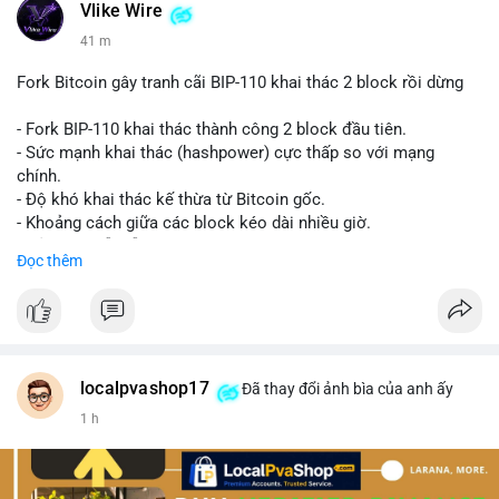
Vlike Wire
41 m
Fork Bitcoin gây tranh cãi BIP-110 khai thác 2 block rồi dừng
- Fork BIP-110 khai thác thành công 2 block đầu tiên.
- Sức mạnh khai thác (hashpower) cực thấp so với mạng
chính.
- Độ khó khai thác kế thừa từ Bitcoin gốc.
- Khoảng cách giữa các block kéo dài nhiều giờ.
- Cả hai chuỗi vẫn chấp nhận cùng một giao dịch.
Đọc thêm
#bitcoin
#btc
#cryptonews
#blockchain
#bip110
$btc
#vlikevn
#titanbot
localpvashop17
Đã thay đổi ảnh bìa của anh ấy
1 h
📰 Nguồn: CoinDesk