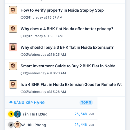
How to Verify property in Noida Step by Step
0
Thursday a31 6:57 AM
Why does a 4 BHK flat Noida offer better privacy?
0
Thursday a31 6:30 AM
Why should I buy a 3 BHK flat in Noida Extension?
0
Wednesday a31 6:25 AM
Smart Investment Guide to Buy 2 BHK Flat in Noida
0
Wednesday a31 6:20 AM
Is a 4 BHK Flat in Noida Extension Good for Remote Work?
0
Wednesday a31 5:26 AM
BẢNG XẾP HẠNG
TOP 5
Trần Thị Hương
25,548
1
VNĐ
Võ Hữu Phong
25,446
2
VNĐ