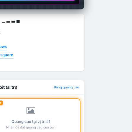
g ▁ ▂ ▃ ▄
t
news
esquare
ết tài trợ
Đăng quảng cáo
1
Quảng cáo tại vị trí #1
Nhấn để đặt quảng cáo của bạn