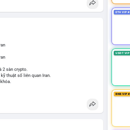
ETH VIP #
ran
USDT VIP
ran
à 2 sàn crypto.
 kỹ thuật số liên quan Iran.
 khóa.
tăng áp lực pháp lý.
BNB VIP 
sanctions
#iran