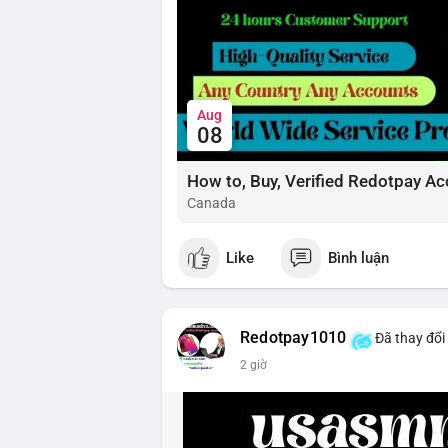
Aug
08
How to, Buy, Verified Redotpay Ac
Canada
Like
Bình luận
Redotpay1010
Đã thay đổi
2 giờ