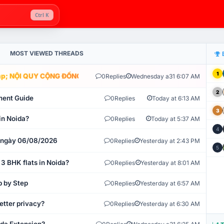
Ctrl K
MOST VIEWED THREADS
1
; NỘI QUY CỘNG ĐỒNG VLIKE.VN: HỆ THỐNG GIÁM SÁT TỰ ĐỘNG V
0
Replies
Wednesday a31 6:07 AM
2
ment Guide
0
Replies
Today at 6:13 AM
3
in Noida?
0
Replies
Today at 5:37 AM
4
t ngày 06/08/2026
0
Replies
Yesterday at 2:43 PM
5
 3 BHK flats in Noida?
0
Replies
Yesterday at 8:01 AM
p by Step
0
Replies
Yesterday at 6:57 AM
etter privacy?
0
Replies
Yesterday at 6:30 AM