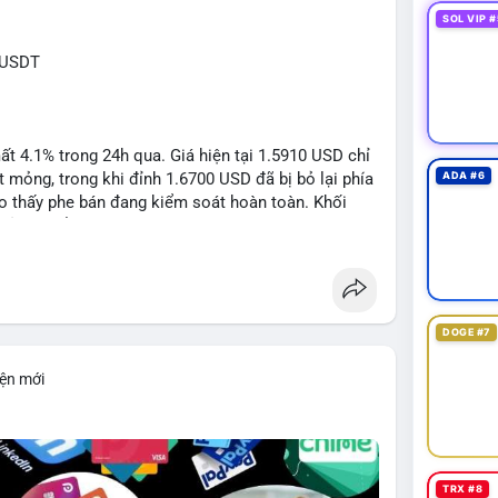
SOL VIP #
RUSDT
 4.1% trong 24h qua. Giá hiện tại 1.5910 USD chỉ
mỏng, trong khi đỉnh 1.6700 USD đã bị bỏ lại phía
ADA #6
o thấy phe bán đang kiểm soát hoàn toàn. Khối
đủ lớn để tạo lực đỡ, xác nhận xu hướng đi xuống
DOGE #7
1: 1.5700, TP2: 1.5500
iện mới
i ro tối đa 1-2% tài khoản cho mỗi vị thế.
limit
#vlikenear
TRX #8