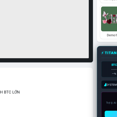
Demo1
⚡ TITA
BTC
----
--%
SYSTEM:
CH BTC LỚN
Trợ lý A