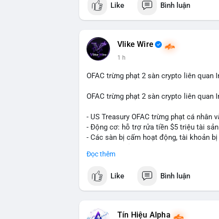
Like
Bình luận
Vlike Wire
1 h
OFAC trừng phạt 2 sàn crypto liên quan I
OFAC trừng phạt 2 sàn crypto liên quan I
- US Treasury OFAC trừng phạt cá nhân v
- Động cơ: hỗ trợ rửa tiền $5 triệu tài sản
- Các sàn bị cấm hoạt động, tài khoản bị
- Tác động: rủi ro cho thị trường crypto, 
Đọc thêm
#binancesquare
#cryptonews
#ofac
#us
Like
Bình luận
$btc $eth
#vlikevn
#titanbot
Tín Hiệu Alpha