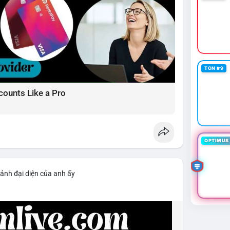
TON #9
counts Like a Pro
OPTIMUS 
 ảnh đại diện của anh ấy