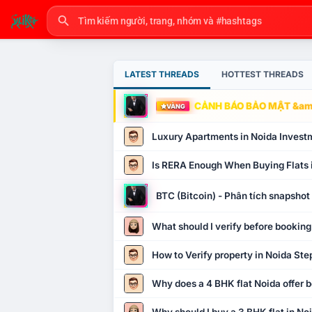
LATEST THREADS
HOTTEST THREADS
CẢNH BÁO BẢO MẬT &amp
VÀNG
Luxury Apartments in Noida Invest
Is RERA Enough When Buying Flats 
BTC (Bitcoin) - Phân tích snapsho
What should I verify before booking
How to Verify property in Noida Ste
Why does a 4 BHK flat Noida offer b