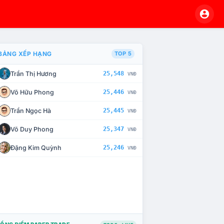
BẢNG XẾP HẠNG
TOP 5
Trần Thị Hương
25,548
VNĐ
À CHẾ TÀI XỬ LÝ VI PHẠM
Võ Hữu Phong
25,446
VNĐ
Trần Ngọc Hà
25,445
VNĐ
Võ Duy Phong
25,347
VNĐ
Đặng Kim Quỳnh
25,246
VNĐ