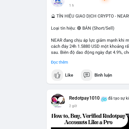
1 h
📰 Nguồn: Cointelegraph
🔮 TÍN HIỆU GIAO DỊCH CRYPTO - NEA
Loại tín hiệu: 🔴 BÁN (Short/Sell)
NEAR đang chịu áp lực giảm mạnh khi mất
cách đáy 24h 1.5880 USD một khoảng rất 
sau. Biên độ dao động ngày đạt 4.9%, ch
lượng giao dịch 10.29 triệu NEAR không 
Đọc thêm
đang tiếp diễn.
Like
Bình luận
Khuyến nghị giao dịch:
- Vùng Entry: 1.5910 - 1.5980
- Mục tiêu chốt lời (Take Profit - TP): TP
- Cắt lỗ (Stop Loss - SL): 1.6100
Redotpay1010
đã tạo sự k
2 giờ
Quản trị vốn chặt chẽ, chỉ vào lệnh với rủ
#shortnear
#near1
.59
#bearishnear
#sell