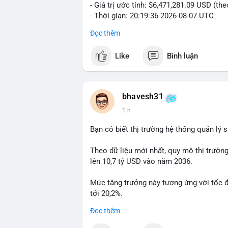
- Giá trị ước tính: $6,471,281.09 USD (th
- Thời gian: 20:19:36 2026-08-07 UTC
Đọc thêm
Nhận định phân tích: Khối lượng 99.6 BTC
thấy dấu hiệu chuyển tiền quy mô lớn. V
Like
Bình luận
thường gặp ở hai kịch bản: cá voi nạp lê
hoặc chuyển sang ví lạnh nhằm tích lũy 
lý thận trọng, giới đầu tư theo dõi sát d
BTC vào ví nóng sàn, khả năng cao là độn
bhavesh31
hoạt động, đó là tín hiệu gom hàng chiến
1 h
Lời khuyên: Nhà đầu tư nhỏ lẻ nên quan 
Bạn có biết thị trường hệ thống quản lý
tránh hành động theo cảm xúc. Xác minh đ
lệnh, ưu tiên quản trị rủi ro trong giai 
Theo dữ liệu mới nhất, quy mô thị trườn
lên 10,7 tỷ USD vào năm 2036.
#99dot6btc
#capvoichuyentien
#vilanhti
Mức tăng trưởng này tương ứng với tốc 
tới 20,2%.
Đọc thêm
Điều gì đang thúc đẩy sự tăng trưởng vư
sâu về xu hướng công nghệ và nhu cầu thị