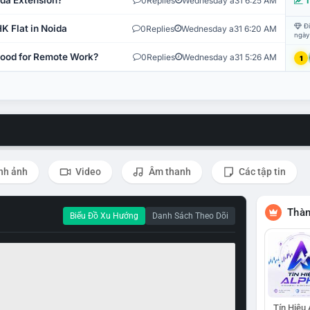
ida Extension?
0
Replies
Wednesday a31 6:25 AM
T
Đi
K Flat in Noida
0
Replies
Wednesday a31 6:20 AM
ngày
 Good for Remote Work?
0
Replies
Wednesday a31 5:26 AM
1
nh ảnh
Video
Âm thanh
Các tập tin
Thàn
Biểu Đồ Xu Hướng
Danh Sách Theo Dõi
Tín Hiệu