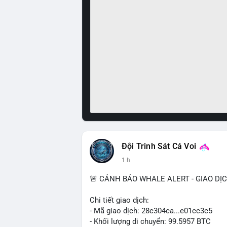
Đội Trinh Sát Cá Voi
1 h
🚨 CẢNH BÁO WHALE ALERT - GIAO DỊ
Chi tiết giao dịch:
- Mã giao dịch: 28c304ca...e01cc3c5
- Khối lượng di chuyển: 99.5957 BTC