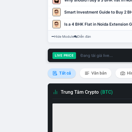
Why should I buy a 3 BHK flat in No
Smart Investment Guide to Buy 2 BH
Is a 4 BHK Flat in Noida Extension
Hide Module
Diễn đàn
Đang tải giá live...
LIVE PRICE
Tất cả
Văn bản
Hì
Trung Tâm Crypto
(BTC)