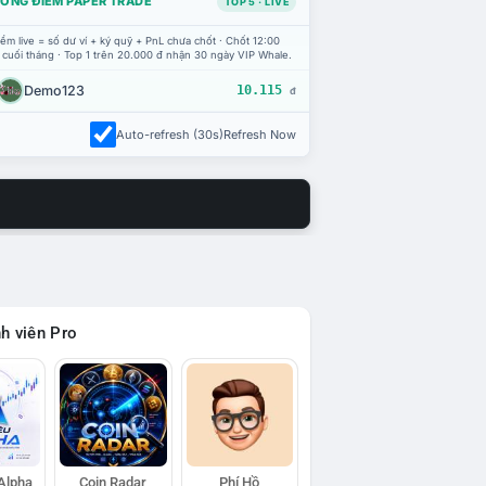
ỔNG ĐIỂM PAPER TRADE
TOP 5 · LIVE
ểm live = số dư ví + ký quỹ + PnL chưa chốt · Chốt 12:00
 cuối tháng · Top 1 trên 20.000 đ nhận 30 ngày VIP Whale.
Demo123
10.115
đ
Auto-refresh (30s)
Refresh Now
h viên Pro
 Alpha
Coin Radar
Phí Hồ