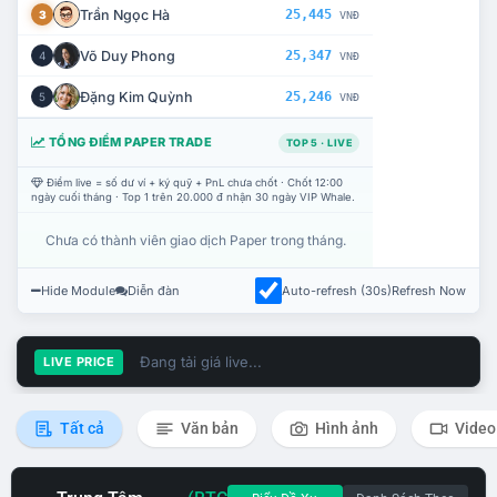
Trần Ngọc Hà
25,445
3
VNĐ
Võ Duy Phong
25,347
4
VNĐ
Đặng Kim Quỳnh
25,246
5
VNĐ
TỔNG ĐIỂM PAPER TRADE
TOP 5 · LIVE
Điểm live = số dư ví + ký quỹ + PnL chưa chốt · Chốt 12:00
ngày cuối tháng · Top 1 trên 20.000 đ nhận 30 ngày VIP Whale.
Chưa có thành viên giao dịch Paper trong tháng.
Hide Module
Diễn đàn
Auto-refresh (30s)
Refresh Now
Đang tải giá live...
LIVE PRICE
Tất cả
Văn bản
Hình ảnh
Video