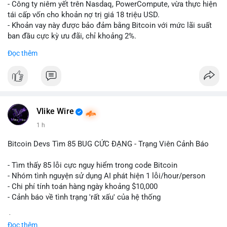
- Công ty niêm yết trên Nasdaq, PowerCompute, vừa thực hiện
tái cấp vốn cho khoản nợ trị giá 18 triệu USD.
- Khoản vay này được bảo đảm bằng Bitcoin với mức lãi suất
ban đầu cực kỳ ưu đãi, chỉ khoảng 2%.
- Động thái này cho thấy xu hướng các doanh nghiệp niêm yết
Đọc thêm
ngày càng tin tưởng sử dụng BTC làm tài sản thế chấp để tối
ưu hóa chi phí tài chính.
#binancesquare
#cryptonews
#btc
#powercompute
#blockchainfinance
Vlike Wire
$btc
1 h
#vlikevn
#titanbot
Bitcoin Devs Tìm 85 BUG CỨC ĐẠNG - Trạng Viên Cảnh Báo
📰 Nguồn: Cointelegraph
- Tìm thấy 85 lỗi cực nguy hiểm trong code Bitcoin
- Nhóm tình nguyện sử dụng AI phát hiện 1 lỗi/hour/person
- Chi phí tính toán hàng ngày khoảng $10,000
- Cảnh báo về tình trạng 'rất xấu' của hệ thống
$btc
#btc
Đọc thêm