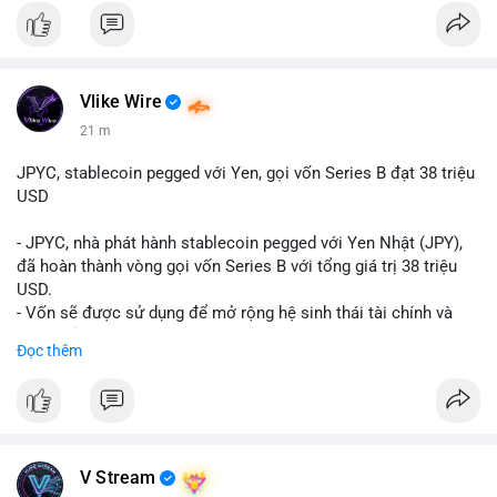
Vlike Wire
21 m
JPYC, stablecoin pegged với Yen, gọi vốn Series B đạt 38 triệu
USD
- JPYC, nhà phát hành stablecoin pegged với Yen Nhật (JPY),
đã hoàn thành vòng gọi vốn Series B với tổng giá trị 38 triệu
USD.
- Vốn sẽ được sử dụng để mở rộng hệ sinh thái tài chính và
Web3 của JPYC.
Đọc thêm
- Mục tiêu là tăng tốc độ przyjęcie của token yen-pegged JPYC
trên toàn cầu.
- Đây là bước tiến quan trọng trong việc phát triển stablecoin
liên quan đến tiền tệ fiat châu Á trong ngành Web3.
#binancesquare
#cryptonews
#jpyc
#stablecoin
#web3
#defi
V Stream