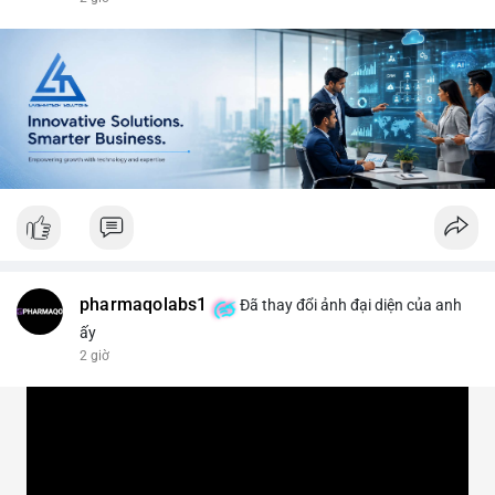
#vlikevn
#titanbot
📰 Nguồn: CoinDesk
pharmaqolabs1
Đã thay đổi ảnh đại diện của anh
ấy
2 giờ