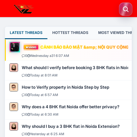
LATEST THREADS
HOTTEST THREADS
MOST VIEWED THRE
CẢNH BÁO BẢO MẬT &amp; NỘI QUY CỘNG ĐỒNG
VÀNG
0
Wednesday a31 6:07 AM
What should I verify before booking 3 BHK flats in Noida?
0
Today at 8:01 AM
How to Verify property in Noida Step by Step
0
Today at 6:57 AM
Why does a 4 BHK flat Noida offer better privacy?
0
Today at 6:30 AM
Why should I buy a 3 BHK flat in Noida Extension?
0
Yesterday at 6:25 AM