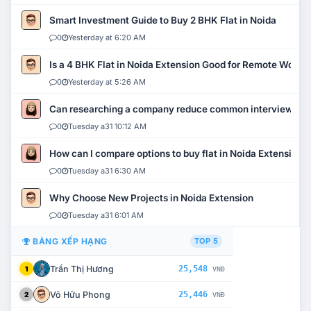
Smart Investment Guide to Buy 2 BHK Flat in Noida
0
Yesterday at 6:20 AM
Is a 4 BHK Flat in Noida Extension Good for Remote Work?
0
Yesterday at 5:26 AM
Can researching a company reduce common interview mi
0
Tuesday a31 10:12 AM
How can I compare options to buy flat in Noida Extension?
0
Tuesday a31 6:30 AM
Why Choose New Projects in Noida Extension
0
Tuesday a31 6:01 AM
BẢNG XẾP HẠNG
TOP 5
Trần Thị Hương
25,548
1
VNĐ
Võ Hữu Phong
25,446
2
VNĐ