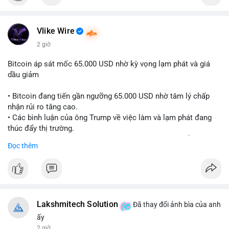
Vlike Wire
2 giờ
Bitcoin áp sát mốc 65.000 USD nhờ kỳ vọng lạm phát và giá
dầu giảm
• Bitcoin đang tiến gần ngưỡng 65.000 USD nhờ tâm lý chấp
nhận rủi ro tăng cao.
• Các bình luận của ông Trump về việc làm và lạm phát đang
thúc đẩy thị trường.
• Giá dầu giảm và các thỏa thuận địa chính trị đang hỗ trợ đà
Đọc thêm
tăng của tài sản rủi ro.
• Hướng đi tiếp theo của BTC phụ thuộc vào việc lợi suất trái
phiếu kho bạc và chỉ số USD có giảm hay không.
#bitcoin
#btc
#cryptonews
#macro
#binancesquare
Lakshmitech Solution
Đã thay đổi ảnh bìa của anh
$btc
ấy
2 giờ