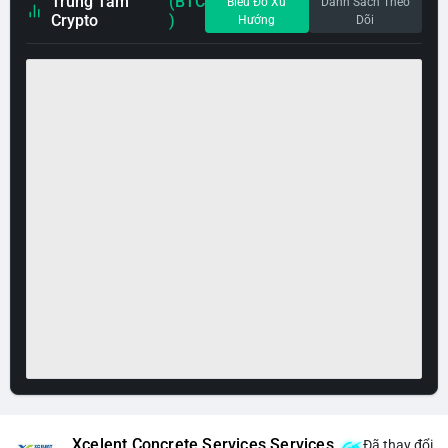
Trung Tâm
(BTC
Biểu Đồ Xu
Danh Sách Theo
Crypto
)
Hướng
Dõi
Xcelent Concrete Services Services
Đã thay đổi