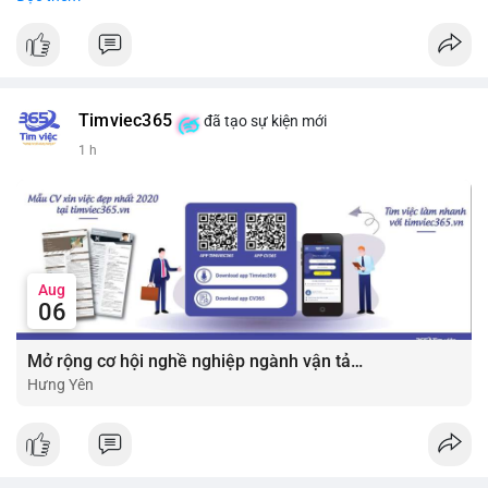
#vlikevn
#titanbot
📰 Nguồn: CoinDesk
Timviec365
đã tạo sự kiện mới
1 h
Aug
06
Mở rộng cơ hội nghề nghiệp ngành vận tải - lái xe với mức lương bứt phá ?
Hưng Yên