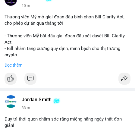
10 m
Thượng viện Mỹ mở giai đoạn đầu bình chọn Bill Clarity Act,
cho phép dự án qua tháng tới
- Thượng viện Mỹ bắt đầu giai đoạn đầu xét duyệt Bill Clarity
Act.
- Bill nhằm tăng cường quy định, minh bạch cho thị trường
crypto.
- Đạt 60 phiếu cần thiết để tiến tới tháng tới.
Đọc thêm
- Bill có thể ảnh hưởng pháp lý, hoạt động của các đồng tiền kỹ
thuật số.
#binancesquare
#cryptonews
#regulation
#ussenate
#clarityact
Jordan Smith
$btc $eth
33 m
#vlikevn
#titanbot
Duy trì thói quen chăm sóc răng miệng hằng ngày thật đơn
giản!
📰 Nguồn: CoinDesk