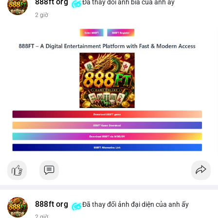
#vlikevn
#titanbot
888ft org
Đã thay đổi ảnh bìa của anh ấy
2 giờ
📰 Nguồn: CoinDesk
888ft org
Đã thay đổi ảnh đại diện của anh ấy
2 giờ