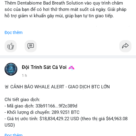
Thêm Dentabiome Bad Breath Solution vào quy trình chăm
sóc của bạn để có hơi thở thơm mát suốt cả ngày. Giải pháp
hỗ trợ giảm vi khuẩn gây mùi, giúp bạn tự tin giao tiếp.
Bắt đầu ngay hôm nay với bước chăm sóc nhỏ nhưng hiệu quả
Đọc thêm
lớn cho nụ cười khỏe mạnh.
#dentabiome
#badbreathsolution
#hoithothommat
#chamsocrangmieng
#suckhoerangmieng
#nucuoitutin
Đội Trinh Sát Cá Voi
1 h
🚨 CẢNH BÁO WHALE ALERT - GIAO DỊCH BTC LỚN
Chi tiết giao dịch:
- Mã giao dịch: 33b91166...9f2c389d
- Khối lượng di chuyển: 289.9251 BTC
- Giá trị ước tính: $18,834,429.22 USD (theo thị giá $64,963.08
USD)
- Thời gian: 08:19:30 2026-08-08 UTC
Đọc thêm