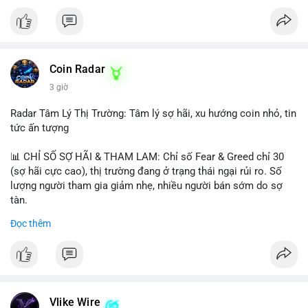
Coin Radar
3 giờ
Radar Tâm Lý Thị Trường: Tâm lý sợ hãi, xu hướng coin nhỏ, tin
tức ấn tượng
📊 CHỈ SỐ SỢ HÃI & THAM LAM: Chỉ số Fear & Greed chỉ 30
(sợ hãi cực cao), thị trường đang ở trạng thái ngại rủi ro. Số
lượng người tham gia giảm nhẹ, nhiều người bán sớm do sợ
tàn.
Đọc thêm
📈 XU HƯỚNG TÌM KIẾM & THẢO LUẬN: Biconomy (BICO),
Pudgy Penguins (PENGU), Bitcoin SV (BSV) và Kaspa (KAS) là
coin được tìm kiếm nhiều nhất. Chủ đề NFT (Pudgy Penguins),
AI (Hyperliquid) và ổn định (BSV) nổi bật.
💬 DÒNG CHẢY TIN TỨC & TRUYỀN THÔNG: Bàn tán trên
Vlike Wire