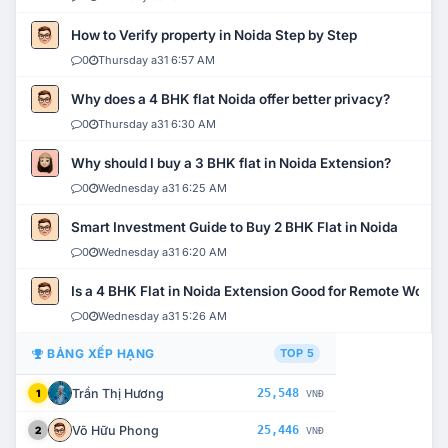
How to Verify property in Noida Step by Step
0
Thursday a31 6:57 AM
Why does a 4 BHK flat Noida offer better privacy?
0
Thursday a31 6:30 AM
Why should I buy a 3 BHK flat in Noida Extension?
0
Wednesday a31 6:25 AM
Smart Investment Guide to Buy 2 BHK Flat in Noida
0
Wednesday a31 6:20 AM
Is a 4 BHK Flat in Noida Extension Good for Remote Work?
0
Wednesday a31 5:26 AM
BẢNG XẾP HẠNG
TOP 5
Trần Thị Hương
25,548
1
VNĐ
Võ Hữu Phong
25,446
2
VNĐ