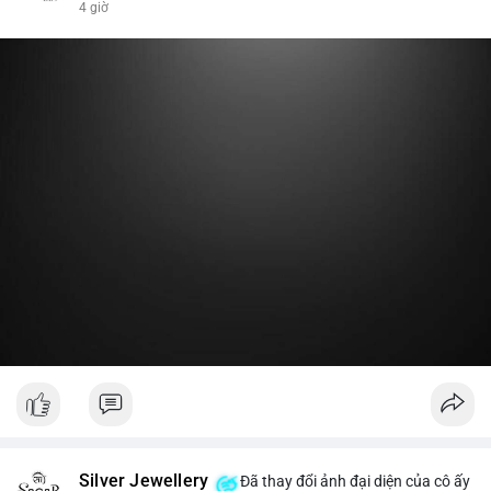
4 giờ
nóng hoặc chuyển một phần lợi nhuận về ví lạnh để khóa vị thế
dài hạn. Hành động này tạo tâm lý tích cực nhẹ, cho thấy nhà
lớn vẫn giữ niềm tin vào xu hướng tăng trước vùng kháng cự,
thay vì đổ bán ra sàn.
Lời khuyên:
Nhà đầu tư nhỏ lẻ nên theo dõi thêm 2-3 giao dịch lớn tiếp
theo trong 24 giờ. Nếu dòng tiền tiếp tục chảy vào ví lạnh, đó
là tín hiệu tích lũy. Tránh hành động theo cảm xúc trước một
giao dịch đơn lẻ.
#19dot8371btc
#vilanh
#tichluydaihan
#phanbotaisan
#gia65k
Silver Jewellery
Đã thay đổi ảnh đại diện của cô ấy