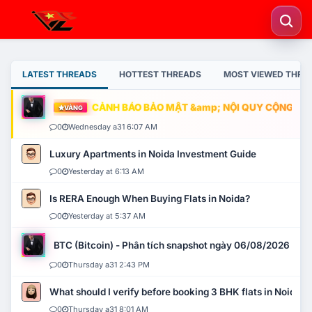
LATEST THREADS
HOTTEST THREADS
MOST VIEWED THRE
CẢNH BÁO BẢO MẬT &amp; NỘI QUY CỘNG ĐỒNG
VÀNG
0
Wednesday a31 6:07 AM
Luxury Apartments in Noida Investment Guide
0
Yesterday at 6:13 AM
Is RERA Enough When Buying Flats in Noida?
0
Yesterday at 5:37 AM
BTC (Bitcoin) - Phân tích snapshot ngày 06/08/2026
0
Thursday a31 2:43 PM
What should I verify before booking 3 BHK flats in Noida?
0
Thursday a31 8:01 AM