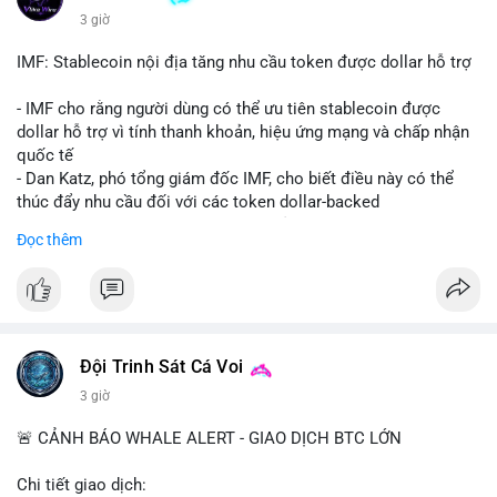
Binance Square tập trung vào lệnh kẹp, dự báo NVDA và Musk
3 giờ
Starship 13. Telegram nhấn mạnh luật mới tại Brazil và tranh
luận về Clearity Act.
IMF: Stablecoin nội địa tăng nhu cầu token được dollar hỗ trợ
💡 NHẬN ĐỊNH & KHUYẾN NGHỊ: Tâm lý ngắn hạn vẫn tiêu
- IMF cho rằng người dùng có thể ưu tiên stablecoin được
cực do sợ hãi, nhưng xu hướng coin nhỏ và tin tức AI/NVIDA
dollar hỗ trợ vì tính thanh khoản, hiệu ứng mạng và chấp nhận
có thể tạo cơ hội mua sớm. Cần theo dõi sự thay đổi trong
quốc tế
chính sách crypto Mỹ.
- Dan Katz, phó tổng giám đốc IMF, cho biết điều này có thể
thúc đẩy nhu cầu đối với các token dollar-backed
📊 Nguồn: Radar Tâm Lý Thị Trường
- Nhận định được đưa ra trong bối cảnh các quốc gia phát
Đọc thêm
triển stablecoin nội địa
$btc $eth
#vlikevn
#titanbot
Đội Trinh Sát Cá Voi
📰 Nguồn: Cointelegraph
3 giờ
🚨 CẢNH BÁO WHALE ALERT - GIAO DỊCH BTC LỚN
Chi tiết giao dịch: