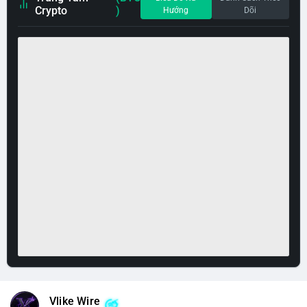
Crypto
)
Hướng
Dõi
Vlike Wire