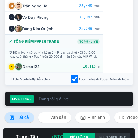
Trần Ngọc Hà
25,445
3
VNĐ
Võ Duy Phong
25,347
4
VNĐ
Đặng Kim Quỳnh
25,246
5
VNĐ
TỔNG ĐIỂM PAPER TRADE
TOP 5 · LIVE
Điểm live = số dư ví + ký quỹ + PnL chưa chốt · Chốt 12:00
ngày cuối tháng · Top 1 trên 20.000 đ nhận 30 ngày VIP Whale.
Demo123
10.115
1
đ
Hide Module
Diễn đàn
Auto-refresh (30s)
Refresh Now
Đang tải giá live...
LIVE PRICE
Tất cả
Văn bản
Hình ảnh
Video
Trung Tâm
(BTC
Biểu Đồ Xu
Danh Sách Theo