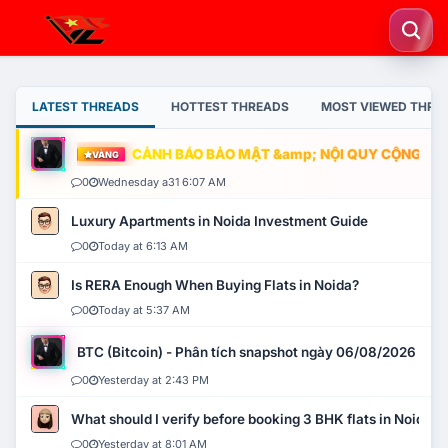
LATEST THREADS
HOTTEST THREADS
MOST VIEWED THRE
CẢNH BÁO BẢO MẬT &amp; NỘI QUY CỘNG ĐỒNG
VÀNG
0
Wednesday a31 6:07 AM
Luxury Apartments in Noida Investment Guide
0
Today at 6:13 AM
Is RERA Enough When Buying Flats in Noida?
0
Today at 5:37 AM
BTC (Bitcoin) - Phân tích snapshot ngày 06/08/2026
0
Yesterday at 2:43 PM
What should I verify before booking 3 BHK flats in Noida?
0
Yesterday at 8:01 AM