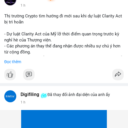
1 h
Thị trường Crypto tìm hướng đi mới sau khi dự luật Clarity Act
bị trì hoãn
- Dự luật Clarity Act của Mỹ lỡ thời điểm quan trọng trước kỳ
nghỉ hè của Thượng viện.
- Các phương án thay thế đang nhận được nhiều sự chú ý hơn
từ cộng đồng.
- Thị trường crypto vẫn tiếp tục vận động bất chấp sự chậm trễ
Đọc thêm
về pháp lý.
#binancesquare
#cryptonews
#regulation
#uspolitics
$btc $eth
Digifiling
Đã thay đổi ảnh đại diện của anh ấy
#vlikevn
#titanbot
1 h
📰 Nguồn: CoinDesk