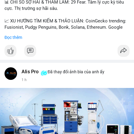
📊 CHỈ SỐ SỢ HÃI & THAM LAM: 29 Fear. Tâm lý cực kỳ tiêu
cực. Thị trường sợ hãi sâu.
📈 XU HƯỚNG TÌM KIẾM & THẢO LUẬN: CoinGecko trending:
Fusionist, Pudgy Penguins, Bonk, Solana, Ethereum. Google
Trends Việt Nam: vietnam vs cambodia, cà phê, thành lộc, hồ
Đọc thêm
tiêu, vũ khí hạt nhân, đội tuyển Brasil, cúp U20 Châu Á.
LunarCrush trending: Ethereum, Solana, Taylor Swift, Tesla,
UFC 310, Premier League, Champions League, NCAA Football,
Dogecoin, LeBron James, Andreessen Horowitz, NFL,
Polkadot, Real Madrid, Beyoncé, Microsoft, UFC 311, Chainlink,
MrBeast, Google. Binance Square: nhiều post về lệnh long, lợi
Alis Pro
Đã thay đổi ảnh bìa của anh ấy
nhuận, $HFT/$SKYAI, $RIVER, $WLD, $ALLO, Top trader 30
1 h
ngày, POV Binancian, bình nước Binance, sân khấu, chia sẻ trải
nghiệm.
💬 DÒNG CHẢY TIN TỨC & TRUYỀN THÔNG: Telegram
CoinTelegraph: Saylor nói Bitcoin không cần rõ ràng, Mỹ cần
rõ ràng; CEX futures volume giảm xuống $4 tỷ trong tháng 7,
thấp nhất từ tháng 12/2023; Prophet Market ra mắt thị trường
dự đoán human vs AI; Trump nói crypto làเรื่อง lớn, người dùng