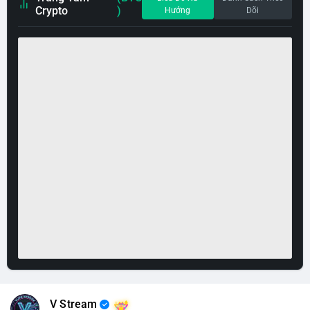
Crypto
)
Hướng
Dõi
V Stream