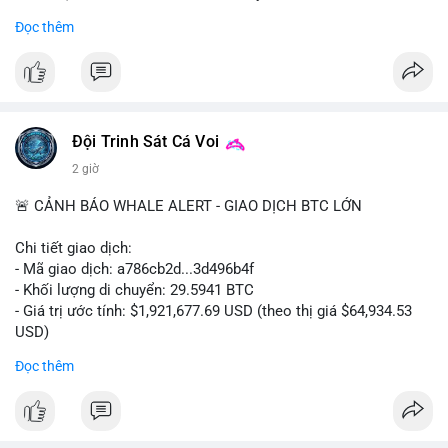
- Khối lượng giao dịch Futures hiện cao gấp 8 lần so với giao
Đọc thêm
dịch Spot.
#binance
#btc
#cryptonews
#bitcoin
#futures
$btc
Đội Trinh Sát Cá Voi
#vlikevn
#titanbot
2 giờ
📰 Nguồn: Cointelegraph
🚨 CẢNH BÁO WHALE ALERT - GIAO DỊCH BTC LỚN
Chi tiết giao dịch:
- Mã giao dịch: a786cb2d...3d496b4f
- Khối lượng di chuyển: 29.5941 BTC
- Giá trị ước tính: $1,921,677.69 USD (theo thị giá $64,934.53
USD)
- Thời gian: 11:19:59 2026-08-07 UTC
Đọc thêm
Nhận định phân tích: Giao dịch gần 30 BTC trị giá gần 2 triệu
USD được thực hiện trong một khối chưa xác nhận cho thấy
dấu hiệu di chuyển vốn có chủ đích. Với khối lượng này, khả