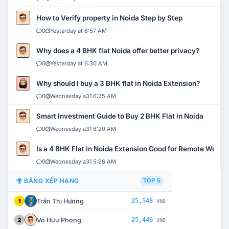
How to Verify property in Noida Step by Step
0
Yesterday at 6:57 AM
Why does a 4 BHK flat Noida offer better privacy?
0
Yesterday at 6:30 AM
Why should I buy a 3 BHK flat in Noida Extension?
0
Wednesday a31 6:25 AM
Smart Investment Guide to Buy 2 BHK Flat in Noida
0
Wednesday a31 6:20 AM
Is a 4 BHK Flat in Noida Extension Good for Remote Work?
0
Wednesday a31 5:26 AM
BẢNG XẾP HẠNG
TOP 5
Trần Thị Hương
25,548
1
VNĐ
Võ Hữu Phong
25,446
2
VNĐ