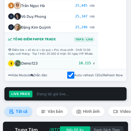
Trần Ngọc Hà
25,445
3
VNĐ
Võ Duy Phong
25,347
4
VNĐ
Đặng Kim Quỳnh
25,246
5
VNĐ
TỔNG ĐIỂM PAPER TRADE
TOP 5 · LIVE
Điểm live = số dư ví + ký quỹ + PnL chưa chốt · Chốt 12:00
ngày cuối tháng · Top 1 trên 20.000 đ nhận 30 ngày VIP Whale.
Demo123
10.115
1
đ
Hide Module
Diễn đàn
Auto-refresh (30s)
Refresh Now
Đang tải giá live...
LIVE PRICE
Tất cả
Văn bản
Hình ảnh
Video
Trung Tâm
(BTC
Biểu Đồ Xu
Danh Sách Theo