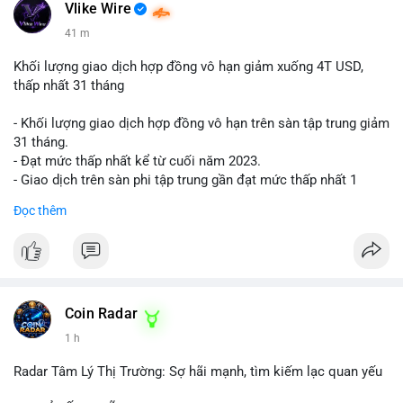
📰 Nguồn: Cointelegraph
Vlike Wire
41 m
Khối lượng giao dịch hợp đồng vô hạn giảm xuống 4T USD,
thấp nhất 31 tháng
- Khối lượng giao dịch hợp đồng vô hạn trên sàn tập trung giảm
31 tháng.
- Đạt mức thấp nhất kể từ cuối năm 2023.
- Giao dịch trên sàn phi tập trung gần đạt mức thấp nhất 1
năm.
Đọc thêm
#binancesquare
#cryptonews
#cex
#futures
$btc $eth
#vlikevn
#titanbot
Coin Radar
1 h
📰 Nguồn: Cointelegraph
Radar Tâm Lý Thị Trường: Sợ hãi mạnh, tìm kiếm lạc quan yếu