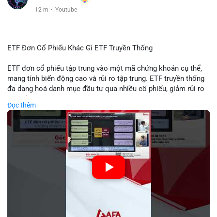
12 m
·
Youtube
ETF Đơn Cổ Phiếu Khác Gì ETF Truyền Thống
ETF đơn cổ phiếu tập trung vào một mã chứng khoán cụ thể,
mang tính biến động cao và rủi ro tập trung. ETF truyền thống
đa dạng hoá danh mục đầu tư qua nhiều cổ phiếu, giảm rủi ro
cụ thể. Sự khác biệt này ảnh hưởng đến chiến lược phân배 tài
Đọc thêm
sản và mức độ tiếp xúc với thị trường.
🎥 Xem video trực tiếp tại:
Nguồn: Tài chính & Kinh doanh