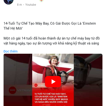
8 m
·
Youtube
14-Tuổi Tự Chế Tạo Máy Bay, Cô Gái Được Gọi Là 'Einstein
Thế Hệ Mới'
Một cô gái 14 tuổi đã hoàn thành dự án tự chế máy bay từ đồ
vật hàng ngày, tạo sự ấn tượng với khả năng kỹ thuật và sáng
tạo. Video do kênh KIEN THUC KINH TE đăng tải ghi lại quá
Đọc thêm
trình cô girl thiết kế, sản xuất và thử nghiệm máy bay, được
nhiều người so sánh với trí tuệ của Einstein. Thành tựu này
không chỉ thể hiện khả năng học tập nhanh chóng mà còn thể
hiện tiềm năng của thế hệ trẻ trong lĩnh vực công nghệ. Mặc dù
chưa liên quan trực tiếp đến tài chính hoặc crypto, sự phát
triển của công nghệ mới thường tạo cơ hội đầu tư hoặc ứng
dụng trong các lĩnh vực số hóa.
🎥 Xem video trực tiếp tại:
Nguồn: KIEN THUC KINH TE