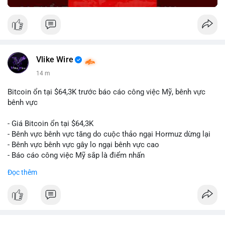
Vlike Wire
14 m
Bitcoin ổn tại $64,3K trước báo cáo công việc Mỹ, bênh vực
bênh vực
- Giá Bitcoin ổn tại $64,3K
- Bênh vực bênh vực tăng do cuộc thảo ngại Hormuz dừng lại
- Bênh vực bênh vực gây lo ngại bênh vực cao
- Báo cáo công việc Mỹ sắp là điểm nhấn
Đọc thêm
$btc
#btc
#vlikevn
#titanbot
📰 Nguồn: CoinDesk