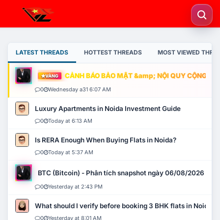
LATEST THREADS
HOTTEST THREADS
MOST VIEWED THRE
CẢNH BÁO BẢO MẬT &amp; NỘI QUY CỘNG ĐỒNG
VÀNG
0
Wednesday a31 6:07 AM
Luxury Apartments in Noida Investment Guide
0
Today at 6:13 AM
Is RERA Enough When Buying Flats in Noida?
0
Today at 5:37 AM
BTC (Bitcoin) - Phân tích snapshot ngày 06/08/2026
0
Yesterday at 2:43 PM
What should I verify before booking 3 BHK flats in Noida?
0
Yesterday at 8:01 AM