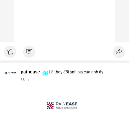
painease
Đã thay đổi ảnh bìa của anh ấy
38 m