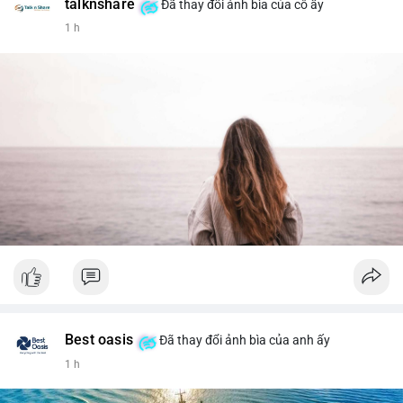
talknshare
Đã thay đổi ảnh bìa của cô ấy
1 h
Best oasis
Đã thay đổi ảnh bìa của anh ấy
1 h