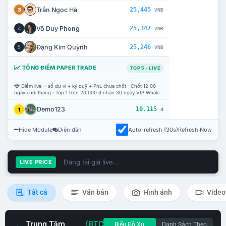
Trần Ngọc Hà
25,445
3
VNĐ
Võ Duy Phong
25,347
4
VNĐ
Đặng Kim Quỳnh
25,246
5
VNĐ
TỔNG ĐIỂM PAPER TRADE
TOP 5 · LIVE
Điểm live = số dư ví + ký quỹ + PnL chưa chốt · Chốt 12:00
ngày cuối tháng · Top 1 trên 20.000 đ nhận 30 ngày VIP Whale.
Demo123
10.115
1
đ
Hide Module
Diễn đàn
Auto-refresh (30s)
Refresh Now
Đang tải giá live...
LIVE PRICE
Tất cả
Văn bản
Hình ảnh
Video
Trung Tâm
(BTC
Biểu Đồ Xu
Danh Sách Theo