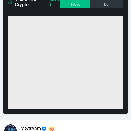
Crypto
)
Hướng
Dõi
V Stream