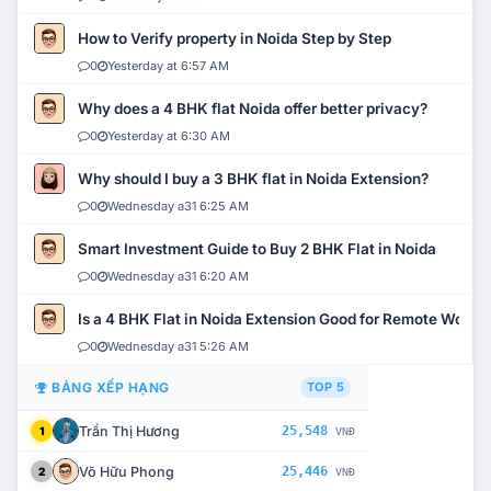
How to Verify property in Noida Step by Step
0
Yesterday at 6:57 AM
Why does a 4 BHK flat Noida offer better privacy?
0
Yesterday at 6:30 AM
Why should I buy a 3 BHK flat in Noida Extension?
0
Wednesday a31 6:25 AM
Smart Investment Guide to Buy 2 BHK Flat in Noida
0
Wednesday a31 6:20 AM
Is a 4 BHK Flat in Noida Extension Good for Remote Work?
0
Wednesday a31 5:26 AM
BẢNG XẾP HẠNG
TOP 5
Trần Thị Hương
25,548
1
VNĐ
Võ Hữu Phong
25,446
2
VNĐ