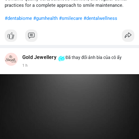
cân nhắc giảm tỷ trọng đòn bẩy và chờ xu hướng rõ ràng trước
practices for a complete approach to smile maintenance.
khi gia tăng vị thế.
#dentabiome
#gumhealth
#smilecare
#dentalwellness
#8dot0316btc
#chuyenlensan
#aplucbannganhan
#btcmempool
#516kusd
Gold Jewellery
Đã thay đổi ảnh bìa của cô ấy
1 h