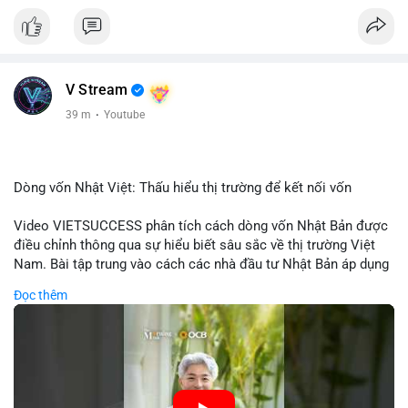
V Stream
39 m
·
Youtube
Dòng vốn Nhật Việt: Thấu hiểu thị trường để kết nối vốn
Video VIETSUCCESS phân tích cách dòng vốn Nhật Bản được
điều chỉnh thông qua sự hiểu biết sâu sắc về thị trường Việt
Nam. Bài tập trung vào cách các nhà đầu tư Nhật Bản áp dụng
chiến lược đầu tư phù hợp với điều kiện kinh tế địa phương, từ
Đọc thêm
đầu tư trực tiếp vào doanh nghiệp đến việc giao dịch tài chính.
Kết nối này không chỉ tạo cơ hội tăng trưởng cho Việt Nam mà
còn tạo ra động lực cho thị trường crypto địa phương khi các
nhà đầu tư đa quốc gia tìm kiếm cơ hội đa dạng. Các yếu tố
như chính sách tài chính Việt Nam, xu hướng đầu tư ESG, và
ổn định thị trường sẽ ảnh hưởng trực tiếp đến lưu lượng vốn