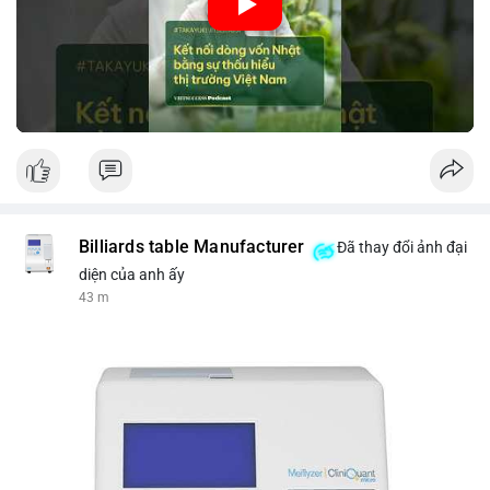
nhập khẩu từ Nhật Bản. Bài cũng nhấn mạnh vai trò của thông
tin thị trường chính xác trong việc giảm rủi ro khi kết nối các
thị trường khác nhau.
🎥 Xem video trực tiếp tại:
Nguồn: VIETSUCCESS
Billiards table Manufacturer
Đã thay đổi ảnh đại
diện của anh ấy
43 m