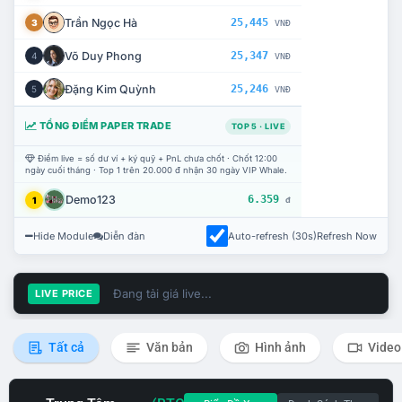
Trần Ngọc Hà
25,445
3
VNĐ
Võ Duy Phong
25,347
4
VNĐ
Đặng Kim Quỳnh
25,246
5
VNĐ
TỔNG ĐIỂM PAPER TRADE
TOP 5 · LIVE
Điểm live = số dư ví + ký quỹ + PnL chưa chốt · Chốt 12:00
ngày cuối tháng · Top 1 trên 20.000 đ nhận 30 ngày VIP Whale.
Demo123
6.359
1
đ
Hide Module
Diễn đàn
Auto-refresh (30s)
Refresh Now
Đang tải giá live...
LIVE PRICE
Tất cả
Văn bản
Hình ảnh
Video