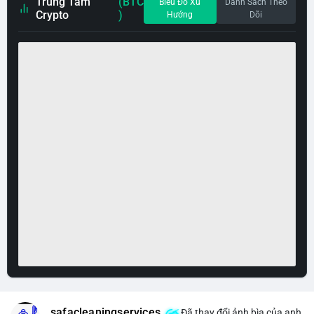
Trung Tâm
(BTC
Biểu Đồ Xu
Danh Sách Theo
Crypto
)
Hướng
Dõi
safacleaningservices
Đã thay đổi ảnh bìa của anh