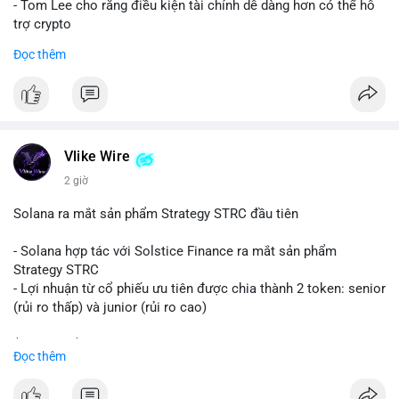
- Tom Lee cho rằng điều kiện tài chính dễ dàng hơn có thể hỗ
trợ crypto
- CLARITY Act không đạt thăm dò trong Thượng viện trước kỳ
Đọc thêm
nghỉ tháng 8
#binancesquare
#cryptonews
#eth
$eth
Vlike Wire
#vlikevn
#titanbot
2 giờ
📰 Nguồn: CoinDesk
Solana ra mắt sản phẩm Strategy STRC đầu tiên
- Solana hợp tác với Solstice Finance ra mắt sản phẩm
Strategy STRC
- Lợi nhuận từ cổ phiếu ưu tiên được chia thành 2 token: senior
(rủi ro thấp) và junior (rủi ro cao)
$sol
#sol
$strc
#strc
Đọc thêm
#vlikevn
#titanbot