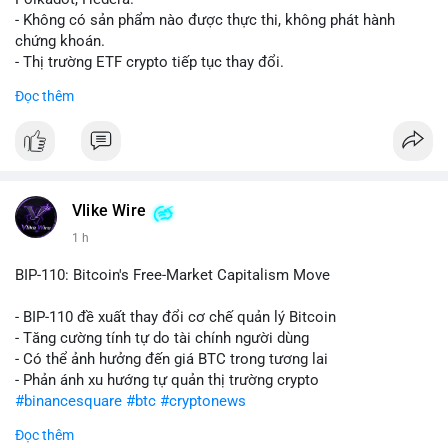
- Không có sản phẩm nào được thực thi, không phát hành
chứng khoán.
- Thị trường ETF crypto tiếp tục thay đổi.
#binancesquare
#cryptonews
#ada
#dot
#hbar
Đọc thêm
$ada $dot $hbar
#vlikevn
#titanbot
📰 Nguồn: CoinDesk
Vlike Wire
1 h
BIP-110: Bitcoin's Free-Market Capitalism Move
- BIP-110 đề xuất thay đổi cơ chế quản lý Bitcoin
- Tăng cường tính tự do tài chính người dùng
- Có thể ảnh hưởng đến giá BTC trong tương lai
- Phản ánh xu hướng tự quản thị trường crypto
#binancesquare
#btc
#cryptonews
Đọc thêm
$btc