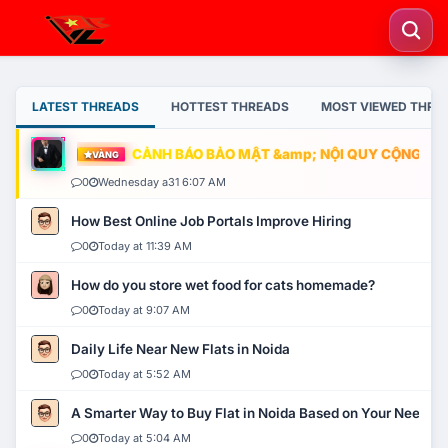
LATEST THREADS
HOTTEST THREADS
MOST VIEWED THRE
CẢNH BÁO BẢO MẬT &amp; NỘI QUY CỘNG ĐỒNG
VÀNG
0
Wednesday a31 6:07 AM
How Best Online Job Portals Improve Hiring
0
Today at 11:39 AM
How do you store wet food for cats homemade?
0
Today at 9:07 AM
Daily Life Near New Flats in Noida
0
Today at 5:52 AM
A Smarter Way to Buy Flat in Noida Based on Your Needs
0
Today at 5:04 AM