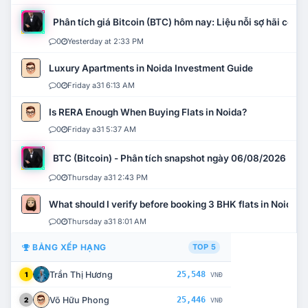
Phân tích giá Bitcoin (BTC) hôm nay: Liệu nỗi sợ hãi có mở 
0
Yesterday at 2:33 PM
Luxury Apartments in Noida Investment Guide
0
Friday a31 6:13 AM
Is RERA Enough When Buying Flats in Noida?
0
Friday a31 5:37 AM
BTC (Bitcoin) - Phân tích snapshot ngày 06/08/2026
0
Thursday a31 2:43 PM
What should I verify before booking 3 BHK flats in Noida?
0
Thursday a31 8:01 AM
BẢNG XẾP HẠNG
TOP 5
Trần Thị Hương
25,548
1
VNĐ
Võ Hữu Phong
25,446
2
VNĐ