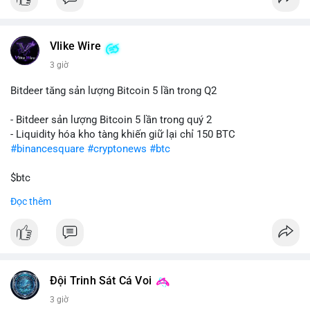
📰 Nguồn: CoinDesk
Vlike Wire
3 giờ
Bitdeer tăng sản lượng Bitcoin 5 lần trong Q2
- Bitdeer sản lượng Bitcoin 5 lần trong quý 2
- Liquidity hóa kho tàng khiến giữ lại chỉ 150 BTC
#binancesquare
#cryptonews
#btc
$btc
Đọc thêm
#vlikevn
#titanbot
📰 Nguồn: Cointelegraph
Đội Trinh Sát Cá Voi
3 giờ