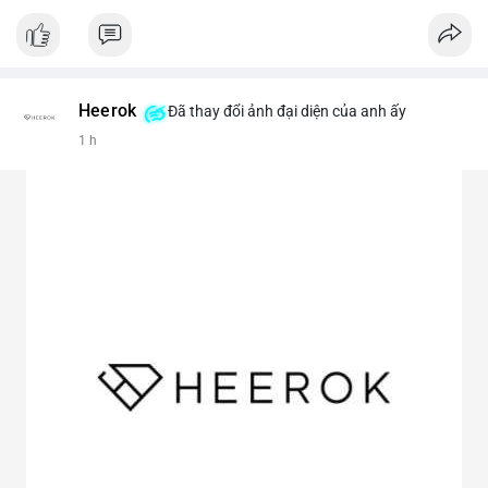
#vlikevn
#titanbot
📰 Nguồn: CoinDesk
Heerok
Đã thay đổi ảnh đại diện của anh ấy
1 h