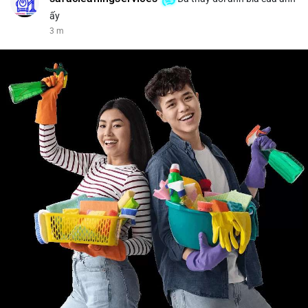
ấy
3 m