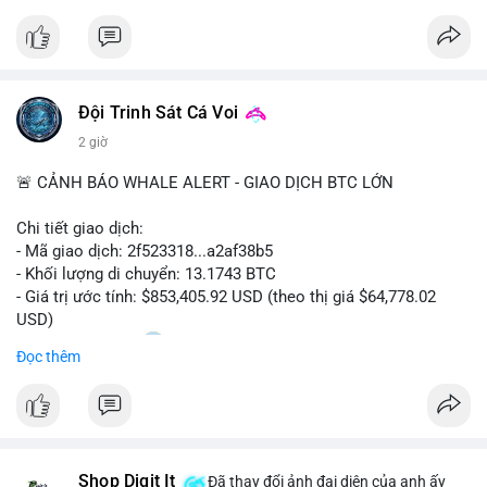
#solana
#jupiter
#sol
#defi
#binancesquare
$sol
Đội Trinh Sát Cá Voi
#vlikevn
#titanbot
2 giờ
📰 Nguồn: CoinDesk
🚨 CẢNH BÁO WHALE ALERT - GIAO DỊCH BTC LỚN
Chi tiết giao dịch:
- Mã giao dịch: 2f523318...a2af38b5
- Khối lượng di chuyển: 13.1743 BTC
- Giá trị ước tính: $853,405.92 USD (theo thị giá $64,778.02
USD)
- Thời gian: 14:20
2 2026-08-10 UTC
Đọc thêm
Nhận định phân tích:
Khối lượng 13.1743 BTC tương đương hơn 853 nghìn USD
được phát hiện trong mempool chưa xác nhận. Đây là mức
chuyển động đáng chú ý nhưng không quá lớn, cho thấy khả
Shop Digit It
năng cao là hoạt động chuyển nội bộ giữa các ví của tổ chức
Đã thay đổi ảnh đại diện của anh ấy