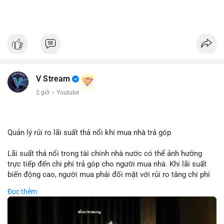
V Stream
2 giờ
·
Youtube
Quản lý rủi ro lãi suất thả nổi khi mua nhà trả góp
Lãi suất thả nổi trong tài chính nhà nước có thể ảnh hưởng
trực tiếp đến chi phí trả góp cho người mua nhà. Khi lãi suất
biến động cao, người mua phải đối mặt với rủi ro tăng chi phí
trả nợ không ngờ. Quản lý rủi ro cần bao gồm phân tích xu
Đọc thêm
hướng lãi suất, lựa chọn sản phẩm trả góp có tính bảo hiểm,
hoặc sử dụng tài chính cá nhân để ổn định chi phí. Các nhà
đầu tư cần theo dõi chính sách tiền tệ để đưa ra quyết định