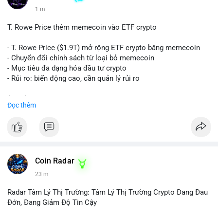
1 m
T. Rowe Price thêm memecoin vào ETF crypto
- T. Rowe Price ($1.9T) mở rộng ETF crypto bằng memecoin
- Chuyển đổi chính sách từ loại bỏ memecoin
- Mục tiêu đa dạng hóa đầu tư crypto
- Rủi ro: biến động cao, cần quản lý rủi ro
$btc $eth
Đọc thêm
#vlikevn
#titanbot
📰 Nguồn: CoinDesk
Coin Radar
23 m
Radar Tâm Lý Thị Trường: Tâm Lý Thị Trường Crypto Đang Đau
Đớn, Đang Giảm Độ Tin Cậy