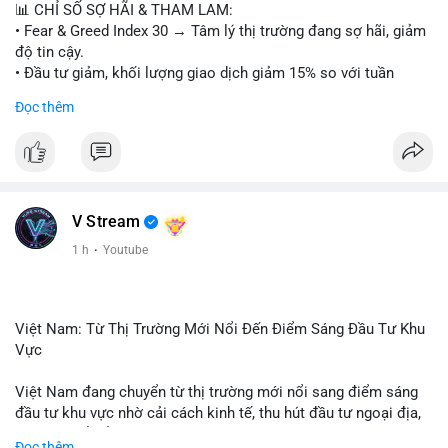
📊 CHỈ SỐ SỢ HÃI & THAM LAM:
• Fear & Greed Index 30 → Tâm lý thị trường đang sợ hãi, giảm
độ tin cậy.
• Đầu tư giảm, khối lượng giao dịch giảm 15% so với tuần
trước.
Đọc thêm
📈 XU HƯỚNG TÌM KIẾM & THẢO LUẬN:
• CoinGecko: Jimothy The Raccoon, Pudgy Penguins,
StonkBroker, Cysic, Cronos, Sui, Tutorial.
• Google Trends: chủ đề bóng đá, địa phương, không liên quan
crypto.
V Stream
• LunarCrush: Ethereum, Solana, Dogecoin, Chainlink, Litecoin,
1 h
·
Youtube
Tesla, UFC, Premier League, etc.
💬 DÒNG CHẢY TIN TỨC & TRUYỀN THÔNG:
• Telegram: US Senate tiến hành bỏ phiếu Clarity Act, IMF nói
Việt Nam: Từ Thị Trường Mới Nổi Đến Điểm Sáng Đầu Tư Khu
stablecoin địa phương tăng nhu cầu.
Vực
• Binance Square: nhiều trader short, cảnh báo “short entry”,
“điểm mua bán” giảm.
Việt Nam đang chuyển từ thị trường mới nổi sang điểm sáng
• Binance announcements: hỗ trợ cổ phiếu Apple, IBM, airdrop
đầu tư khu vực nhờ cải cách kinh tế, thu hút đầu tư ngoại địa,
MMT, competition.
và phát triển ẩm thực, du lịch. Biến động thị trường này tạo cơ
Đọc thêm