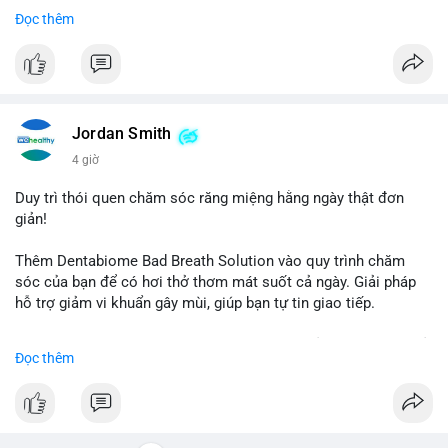
- Đạt 60 phiếu cần thiết để tiến tới tháng tới.
Đọc thêm
- Bill có thể ảnh hưởng pháp lý, hoạt động của các đồng tiền kỹ
thuật số.
#binancesquare
#cryptonews
#regulation
#ussenate
#clarityact
Jordan Smith
$btc $eth
4 giờ
#vlikevn
#titanbot
Duy trì thói quen chăm sóc răng miệng hằng ngày thật đơn
giản!
📰 Nguồn: CoinDesk
Thêm Dentabiome Bad Breath Solution vào quy trình chăm
sóc của bạn để có hơi thở thơm mát suốt cả ngày. Giải pháp
hỗ trợ giảm vi khuẩn gây mùi, giúp bạn tự tin giao tiếp.
Bắt đầu ngay hôm nay với bước chăm sóc nhỏ nhưng hiệu quả
Đọc thêm
lớn cho nụ cười khỏe mạnh.
#dentabiome
#badbreathsolution
#hoithothommat
#chamsocrangmieng
#suckhoerangmieng
#nucuoitutin