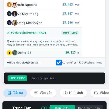
Trần Ngọc Hà
25,445
3
VNĐ
Võ Duy Phong
25,347
4
VNĐ
Đặng Kim Quỳnh
25,246
5
VNĐ
TỔNG ĐIỂM PAPER TRADE
TOP 5 · LIVE
Điểm live = số dư ví + ký quỹ + PnL chưa chốt · Chốt 12:00
ngày cuối tháng · Top 1 trên 20.000 đ nhận 30 ngày VIP Whale.
Demo123
10.115
1
đ
Hide Module
Diễn đàn
Auto-refresh (30s)
Refresh Now
Đang tải giá live...
LIVE PRICE
Tất cả
Văn bản
Hình ảnh
Video
Trung Tâm
(BTC
Biểu Đồ Xu
Danh Sách Theo