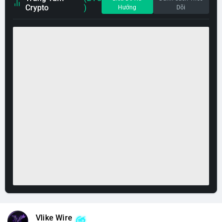
Crypto
)
Hướng
Dõi
Vlike Wire