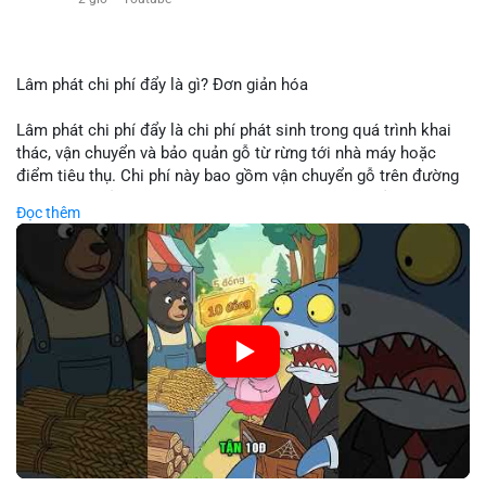
Lâm phát chi phí đẩy là gì? Đơn giản hóa
Lâm phát chi phí đẩy là chi phí phát sinh trong quá trình khai
thác, vận chuyển và bảo quản gỗ từ rừng tới nhà máy hoặc
điểm tiêu thụ. Chi phí này bao gồm vận chuyển gỗ trên đường
bộ, đường thủy hoặc đường ray, phụ thuộc vào khoảng cách và
Đọc thêm
điều kiện địa hình. Việc hiểu rõ chi phí đẩy giúp doanh nghiệp
lâm nghiệp tối ưu hoá chuỗi cung ứng và kiểm soát lợi nhuận.
🎥 Xem video trực tiếp tại:
Nguồn: Cú Thông Thái