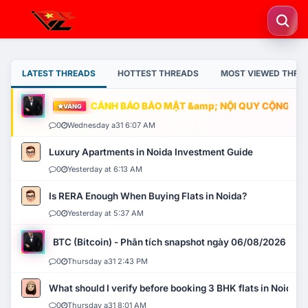
LATEST THREADS
HOTTEST THREADS
MOST VIEWED THRE
CẢNH BÁO BẢO MẬT &amp; NỘI QUY CỘNG ĐỒNG
VÀNG
0
Wednesday a31 6:07 AM
Luxury Apartments in Noida Investment Guide
0
Yesterday at 6:13 AM
Is RERA Enough When Buying Flats in Noida?
0
Yesterday at 5:37 AM
BTC (Bitcoin) - Phân tích snapshot ngày 06/08/2026
0
Thursday a31 2:43 PM
What should I verify before booking 3 BHK flats in Noida?
0
Thursday a31 8:01 AM