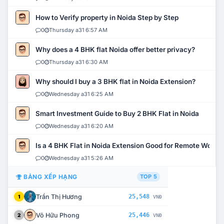
How to Verify property in Noida Step by Step
0
Thursday a31 6:57 AM
Why does a 4 BHK flat Noida offer better privacy?
0
Thursday a31 6:30 AM
Why should I buy a 3 BHK flat in Noida Extension?
0
Wednesday a31 6:25 AM
Smart Investment Guide to Buy 2 BHK Flat in Noida
0
Wednesday a31 6:20 AM
Is a 4 BHK Flat in Noida Extension Good for Remote Work?
0
Wednesday a31 5:26 AM
BẢNG XẾP HẠNG
TOP 5
Trần Thị Hương
25,548
1
VNĐ
Võ Hữu Phong
25,446
2
VNĐ