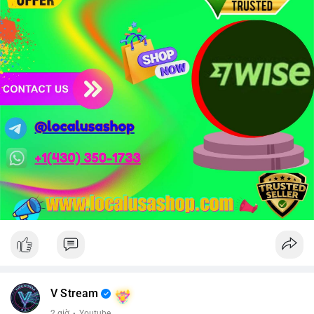
mật token hóa tài sản Wall Street trị giá 530 triệu USD.
Nhà đầu tư nên thận trọng với đòn bẩy cao khi Funding Rate
BTC chỉ ở mức 0.0035%. Vùng Fear hiện tại có thể là cơ hội
tích lũy dài hạn nhưng cần chờ xác nhận dòng tiền.
Xem chi tiết các bài viết đầy đủ tại dòng thời gian của Vlike.vn!
#whalealertbtc
#clarityact
#lightningexploit
#bybitlazarus
#xrpledger
V Stream
2 giờ
·
Youtube