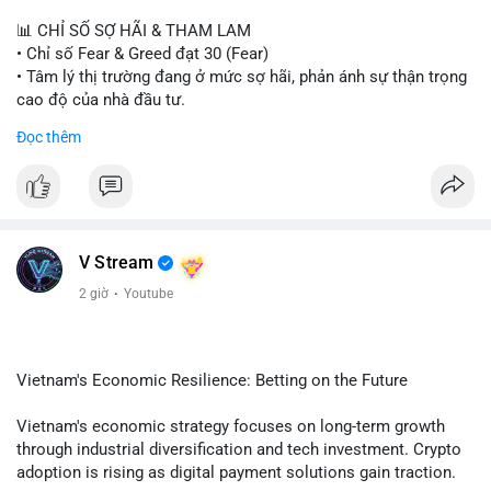
📊 CHỈ SỐ SỢ HÃI & THAM LAM
• Chỉ số Fear & Greed đạt 30 (Fear)
• Tâm lý thị trường đang ở mức sợ hãi, phản ánh sự thận trọng
cao độ của nhà đầu tư.
Đọc thêm
📈 XU HƯỚNG TÌM KIẾM & THẢO LUẬN
• CoinGecko Trending: PONS, PENGU, ONDO, WKC, HEI,
CASHCAT, CRO.
• LunarCrush Trending: Ethereum, Solana, Dogecoin, Polkadot,
Chainlink, Litecoin.
• Google Trends Việt Nam: Giá vàng thế giới, Giải bóng đá
V Stream
Ngoại hạng Anh, Tin 24h, Trường đại học.
2 giờ
·
Youtube
💬 DÒNG CHẢY TIN TỨC & TRUYỀN THÔNG
• Tin tức kinh tế: Mỹ mất 23.000 việc làm trong tháng 7, thấp
hơn nhiều so với kỳ vọng.
Vietnam's Economic Resilience: Betting on the Future
• Pháp lý: Thượng viện Mỹ lùi việc bỏ phiếu Clarity Act sang
tháng 9; Thượng nghị sĩ Warren yêu cầu luật pháp không do
Vietnam's economic strategy focuses on long-term growth
ngành crypto tự viết.
through industrial diversification and tech investment. Crypto
• Binance Square: Cộng đồng tập trung thảo luận về các lệnh
adoption is rising as digital payment solutions gain traction.