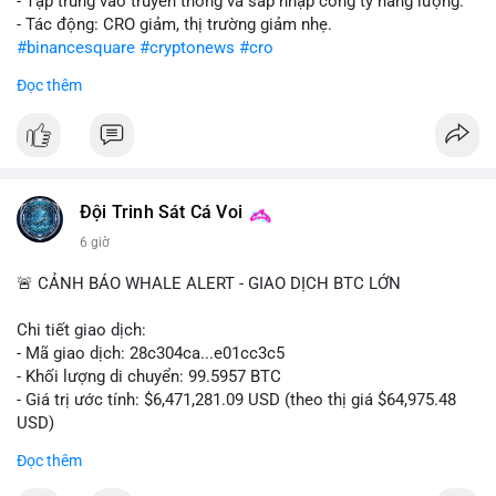
- Tập trung vào truyền thông và sáp nhập công ty năng lượng.
- Tác động: CRO giảm, thị trường giảm nhẹ.
#binancesquare
#cryptonews
#cro
Đọc thêm
$cro
#vlikevn
#titanbot
📰 Nguồn: CoinDesk
Đội Trinh Sát Cá Voi
6 giờ
🚨 CẢNH BÁO WHALE ALERT - GIAO DỊCH BTC LỚN
Chi tiết giao dịch:
- Mã giao dịch: 28c304ca...e01cc3c5
- Khối lượng di chuyển: 99.5957 BTC
- Giá trị ước tính: $6,471,281.09 USD (theo thị giá $64,975.48
USD)
- Thời gian: 20:19:36 2026-08-07 UTC
Đọc thêm
Nhận định phân tích: Khối lượng 99.6 BTC chưa xác nhận, trị