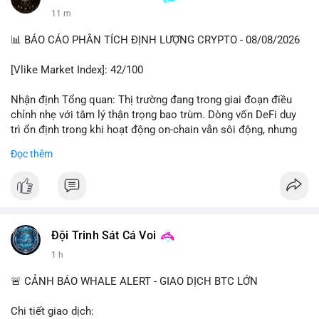
11 m
📊 BÁO CÁO PHÂN TÍCH ĐỊNH LƯỢNG CRYPTO - 08/08/2026
[Vlike Market Index]: 42/100
Nhận định Tổng quan: Thị trường đang trong giai đoạn điều
chỉnh nhẹ với tâm lý thận trọng bao trùm. Dòng vốn DeFi duy
trì ổn định trong khi hoạt động on-chain vẫn sôi động, nhưng
chỉ số Fear & Greed ở vùng Fear cho thấy nhà đầu tư đang lo
Đọc thêm
ngại về khả năng giảm sâu hơn.
Phân tích Dòng tiền DeFi (DefiLlama): Tổng TVL DeFi đạt
142,37 tỷ USD, tăng nhẹ 0.08% trong 24h qua, cho thấy dòng
vốn không có biến động lớn. Ethereum vẫn thống trị với 41,79
tỷ USD TVL, bỏ xa các chain còn lại như Tron (4,84 tỷ), BSC
Đội Trinh Sát Cá Voi
(4,78 tỷ), Solana (4,73 tỷ) và Base (4,67 tỷ). Đáng chú ý, tổng
1 h
vốn hóa Stablecoin đạt 307 tỷ USD, trong đó USDT chiếm
183,19 tỷ và USDC đạt 72,27 tỷ. Sự ổn định của stablecoin cho
🚨 CẢNH BÁO WHALE ALERT - GIAO DỊCH BTC LỚN
thấy dòng tiền chưa có dấu hiệu rút khỏi hệ sinh thái, nhưng
cũng chưa có lực mua mới đáng kể.
Chi tiết giao dịch: