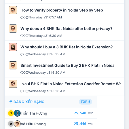
How to Verify property in Noida Step by Step
0
Thursday a31 6:57 AM
Why does a 4 BHK flat Noida offer better privacy?
0
Thursday a31 6:30 AM
Why should I buy a 3 BHK flat in Noida Extension?
0
Wednesday a31 6:25 AM
Smart Investment Guide to Buy 2 BHK Flat in Noida
0
Wednesday a31 6:20 AM
Is a 4 BHK Flat in Noida Extension Good for Remote Work?
0
Wednesday a31 5:26 AM
BẢNG XẾP HẠNG
TOP 5
Trần Thị Hương
25,548
1
VNĐ
Võ Hữu Phong
25,446
2
VNĐ