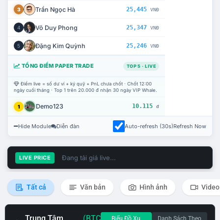
Trần Ngọc Hà
25,445
3
VNĐ
Võ Duy Phong
25,347
4
VNĐ
Đặng Kim Quỳnh
25,246
5
VNĐ
TỔNG ĐIỂM PAPER TRADE
TOP 5 · LIVE
Điểm live = số dư ví + ký quỹ + PnL chưa chốt · Chốt 12:00
ngày cuối tháng · Top 1 trên 20.000 đ nhận 30 ngày VIP Whale.
Demo123
10.115
1
đ
Hide Module
Diễn đàn
Auto-refresh (30s)
Refresh Now
Đang tải giá live...
LIVE PRICE
Tất cả
Văn bản
Hình ảnh
Video
Trung Tâm
(BTC
Biểu Đồ Xu
Danh Sách Theo