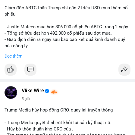
Giám đốc ABTC thân Trump chi gần 2 triệu USD mua thêm cổ
phiếu
- Justin Mateen mua hơn 306.000 cổ phiếu ABTC trong 2 ngày.
- Tổng sở hữu đạt hơn 492.000 cổ phiếu sau đợt mua.
- Giao dịch diễn ra ngay sau báo cáo kết quả kinh doanh quý
của công ty.
Đọc thêm
#abtc
#cryptonews
#stockmarket
#trump
$btc $eth
#vlikevn
#titanbot
Vlike Wire
📰 Nguồn: CoinDesk
5 giờ
Trump Media hủy hợp đồng CRO, quay lại truyền thông
- Trump Media quyết định rút khỏi tài sản kỹ thuật số.
- Hủy bỏ thỏa thuận kho CRO của .