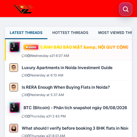
LATEST THREADS
HOTTEST THREADS
MOST VIEWED THRE
CẢNH BÁO BẢO MẬT &amp; NỘI QUY CỘNG ĐỒNG
VÀNG
0
Wednesday a31 6:07 AM
Luxury Apartments in Noida Investment Guide
0
Yesterday at 6:13 AM
Is RERA Enough When Buying Flats in Noida?
0
Yesterday at 5:37 AM
BTC (Bitcoin) - Phân tích snapshot ngày 06/08/2026
0
Thursday a31 2:43 PM
What should I verify before booking 3 BHK flats in Noida?
0
Thursday a31 8:01 AM