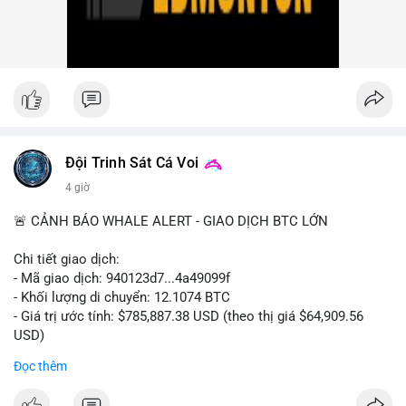
nhiều giao dịch lớn (từ 4 BTC đến 210 BTC) trong ngày, ưu tiên
quản trị rủi ro trong bối cảnh thanh khoản suy yếu.
Xem chi tiết các bài viết đầy đủ tại dòng thời gian của Vlike.vn!
#ofacsanctions
#bitgoipo
#bybitlawsuit
#crodelist
#nearshortsignal
Đội Trinh Sát Cá Voi
4 giờ
🚨 CẢNH BÁO WHALE ALERT - GIAO DỊCH BTC LỚN
Chi tiết giao dịch:
- Mã giao dịch: 940123d7...4a49099f
- Khối lượng di chuyển: 12.1074 BTC
- Giá trị ước tính: $785,887.38 USD (theo thị giá $64,909.56
USD)
- Thời gian: 22:17:40 2026-08-07 UTC
Đọc thêm
Nhận định phân tích hành vi của Cá voi dựa trên giao dịch này: