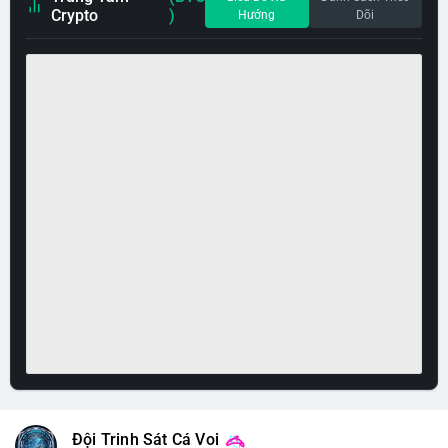
Crypto
)
Hướng
Dõi
Đội Trinh Sát Cá Voi