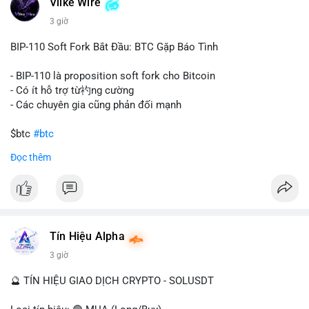
Vlike Wire
này có thể phản ánh ba kịch bản chính: thứ nhất, cá voi đang
chuẩn bị thanh khoản bằng cách chuyển lên sàn giao dịch, tạo
3 giờ
áp lực bán tiềm năng; thứ hai, tài sản được chuyển vào ví lạnh
để nắm giữ dài hạn, thể hiện niềm tin vào xu hướng tăng; thứ
BIP-110 Soft Fork Bắt Đầu: BTC Gặp Báo Tình
ba, hành vi chia tách hoặc tái cấu trúc danh mục nhằm phân
tán rủi ro. Với mức giá 65K, khối lượng này không quá lớn để
- BIP-110 là proposition soft fork cho Bitcoin
gây sốc thanh khoản tức thời, nhưng vẫn đủ sức tạo biến động
- Có ít hỗ trợ từ礿ng cường
tâm lý ngắn hạn nếu hướng đến sàn tập trung.
- Các chuyên gia cũng phản đối mạnh
Lời khuyên cho nhà đầu tư nhỏ lẻ:
$btc
#btc
Theo dõi các giao dịch tiếp theo từ cùng địa chỉ ví để xác nhận
Đọc thêm
hướng đi của dòng tiền. Tránh hành động theo cảm xúc, ưu
#vlikevn
#titanbot
tiên quản trị rủi ro và không mở vị thế lớn trước khi có tín hiệu
rõ ràng về đích đến của số BTC này.
📰 Nguồn: CoinDesk
#94dot58btc
#vilanh
#chuyentiencavoi
#btcmempool
#dongtienlon
Tín Hiệu Alpha
3 giờ
🔮 TÍN HIỆU GIAO DỊCH CRYPTO - SOLUSDT