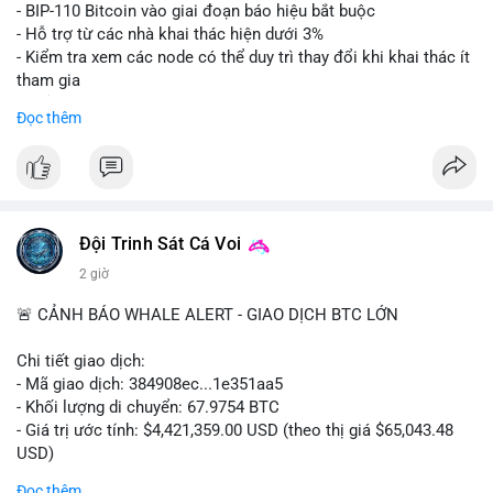
Lời khuyên: Nhà đầu tư nhỏ lẻ nên thận trọng quan sát biến
- BIP-110 Bitcoin vào giai đoạn báo hiệu bắt buộc
động thanh khoản trong 24-48 giờ tới. Tránh hành động theo
- Hỗ trợ từ các nhà khai thác hiện dưới 3%
cảm xúc, hãy chờ xác nhận điểm đến của số BTC này trước khi
- Kiểm tra xem các node có thể duy trì thay đổi khi khai thác ít
điều chỉnh vị thế.
tham gia
- Thảo luận về phương án hard fork dự phòng nếu cần
Đọc thêm
#556btc
#36trusd
#cavoichuyentien
#aplucban
#tichluydaihan
$btc
#btc
#vlikevn
#titanbot
📰 Nguồn: Cointelegraph
Đội Trinh Sát Cá Voi
2 giờ
🚨 CẢNH BÁO WHALE ALERT - GIAO DỊCH BTC LỚN
Chi tiết giao dịch:
- Mã giao dịch: 384908ec...1e351aa5
- Khối lượng di chuyển: 67.9754 BTC
- Giá trị ước tính: $4,421,359.00 USD (theo thị giá $65,043.48
USD)
- Thời gian: 21:19:29 2026-08-08 UTC
Đọc thêm