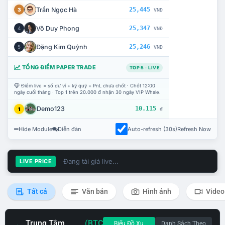
Trần Ngọc Hà
25,445
3
VNĐ
Võ Duy Phong
25,347
4
VNĐ
Đặng Kim Quỳnh
25,246
5
VNĐ
TỔNG ĐIỂM PAPER TRADE
TOP 5 · LIVE
Điểm live = số dư ví + ký quỹ + PnL chưa chốt · Chốt 12:00
ngày cuối tháng · Top 1 trên 20.000 đ nhận 30 ngày VIP Whale.
Demo123
10.115
1
đ
Hide Module
Diễn đàn
Auto-refresh (30s)
Refresh Now
Đang tải giá live...
LIVE PRICE
Tất cả
Văn bản
Hình ảnh
Video
Trung Tâm
(BTC
Biểu Đồ Xu
Danh Sách Theo