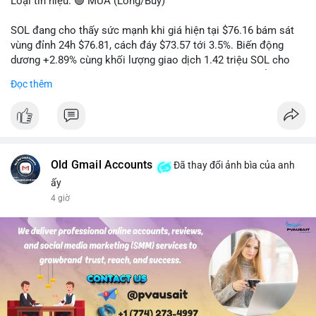
Loại tín hiệu: 🟢 MUA (Long/Buy)
SOL đang cho thấy sức mạnh khi giá hiện tại $76.16 bám sát
vùng đỉnh 24h $76.81, cách đáy $73.57 tới 3.5%. Biến động
dương +2.89% cùng khối lượng giao dịch 1.42 triệu SOL cho
thấy lực cầu chủ động đang chiếm ưu thế, phe mua kiểm soát
Đọc thêm
hoàn toàn nhịp điều chỉnh.
Khuyến nghị giao dịch cụ thể:
- Vùng Entry: 75.80 - 76.20 (chờ retest vùng kháng cự cũ thành
hỗ trợ)
- Mục tiêu chốt lời: TP1: 77.50, TP2: 78.80
Old Gmail Accounts
Đã thay đổi ảnh bìa của anh
- Cắt lỗ: 74.90 (dưới vùng hỗ trợ gần nhất)
ấy
4 giờ
Quản trị vốn: Khối lượng vào lệnh tối đa 2-3% tài khoản, ưu tiên
chốt 50% vị thế tại TP1 và dời stop loss về điểm hòa vốn.
#solusdt
#longsol
#vung76
#breakoutsol
#lenhmuasol