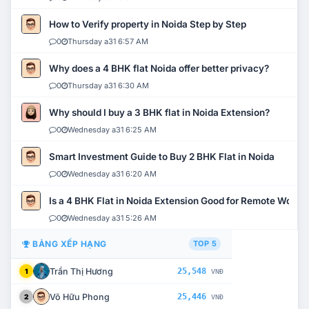
How to Verify property in Noida Step by Step
0
Thursday a31 6:57 AM
Why does a 4 BHK flat Noida offer better privacy?
0
Thursday a31 6:30 AM
Why should I buy a 3 BHK flat in Noida Extension?
0
Wednesday a31 6:25 AM
Smart Investment Guide to Buy 2 BHK Flat in Noida
0
Wednesday a31 6:20 AM
Is a 4 BHK Flat in Noida Extension Good for Remote Work?
0
Wednesday a31 5:26 AM
BẢNG XẾP HẠNG
TOP 5
Trần Thị Hương
25,548
1
VNĐ
Võ Hữu Phong
25,446
2
VNĐ