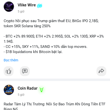
Vlike Wire
5 giờ
Crypto hồi phục sau Trump giảm thuế EU; BitGo IPO 2,1B$;
token SKR Solana tăng 250%
- BTC +2% 89.900$; ETH +2% 2.995$; SOL +2% 130$; XRP +3%
1.94$.
- CC +15%, SKY +11%, SAND +10% dẫn top movers.
- $1B liquidations khi Bitcoin bật lại.
- Trump hủy thuế EU, tín hiệu giảm áp lực.
Đọc thêm
- Vitalik đề xuất DVT staking cho Ethereum.
- BitGo IPO 18$/cổ phiếu, trị giá ~2B$.
- Senate Ag Committee tiến hành Clarity Act.
- Newrez tính crypto vào điều kiện vay nhà.
- HK cấp giấy phép stablecoin mới.
- Tòa án Nga công nhận crypto là tài sản.
Coin Radar
- Trump hy vọng ký bill cấu trúc thị trường crypto.
5 giờ
- Saga EVM bị hack 7M$, quỹ trộm chuyển sang Ethereum.
- Steak ’n Shake thưởng BTC cho nhân viên.
Radar Tâm Lý Thị Trường: Nỗi Sợ Bao Trùm Khi Dòng Tiền ETF
#binancesquare
#cryptonews
#btc
#eth
#sol
#xrp
#cc
#sky
Bùng Nổ