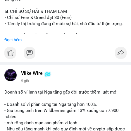
#sand
#bitgo
#solana
#stablecoin
#regulation
📊 CHỈ SỐ SỢ HÃI & THAM LAM
$btc $eth $sol $xrp $cc $sky $sand $skr
#skr
• Chỉ số Fear & Greed đạt 30 (Fear)
• Tâm lý thị trường đang ở mức sợ hãi, nhà đầu tư thận trọng.
#vlikevn
#titanbot
📈 XU HƯỚNG TÌM KIẾM & THẢO LUẬN
Đọc thêm
📰 Nguồn: Decrypt
• CoinGecko Trending: PENGU, TUT, ACE, CASHCAT, ANSEM,
STONKBROKER, UNI
• LunarCrush Trending: Ethereum, Solana, Dogecoin, Polkadot,
Chainlink, Taylor Swift, Tesla
• Google Trends Việt Nam: Real Madrid, Giao hữu câu lạc bộ,
Tinh hà say hi
Vlike Wire
5 giờ
💬 DÒNG CHẢY TIN TỨC & TRUYỀN THÔNG
• Binance Square: Cộng đồng đang tranh luận về lệnh
Doanh số ví lạnh tại Nga tăng gấp đôi trước thềm luật mới
Long/Short, kỳ vọng vào các kèo $ACE, $RAVE và lo ngại tin
xấu từ SpaceX/Musk.
- Doanh số ví phần cứng tại Nga tăng hơn 100%.
• Tin tức quốc tế: US spot Bitcoin ETFs ghi nhận dòng tiền 1 tỷ
- Giá trung bình trên Wildberries giảm 13% xuống còn 7.900
USD; Nansen founder dự báo Bitcoin không dưới 60K; Chi tiêu
rubles.
thẻ Crypto đạt ATH 759 triệu USD.
- mở rộng danh mục sản phẩm ví lạnh.
• Thông báo Binance: Hỗ trợ cổ tức Apple/IBM qua bStocks;
- Nhu cầu tăng mạnh khi các quy định mới về crypto sắp được