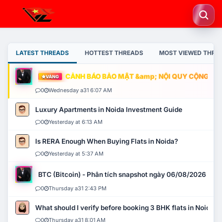
LATEST THREADS
HOTTEST THREADS
MOST VIEWED THRE
CẢNH BÁO BẢO MẬT &amp; NỘI QUY CỘNG ĐỒNG
VÀNG
0
Wednesday a31 6:07 AM
Luxury Apartments in Noida Investment Guide
0
Yesterday at 6:13 AM
Is RERA Enough When Buying Flats in Noida?
0
Yesterday at 5:37 AM
BTC (Bitcoin) - Phân tích snapshot ngày 06/08/2026
0
Thursday a31 2:43 PM
What should I verify before booking 3 BHK flats in Noida?
0
Thursday a31 8:01 AM