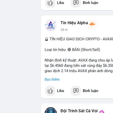
Like
Bình luận
Tín Hiệu Alpha
28 m
🔮 TÍN HIỆU GIAO DỊCH CRYPTO - AVA
Loại tín hiệu: 🔴 BÁN (Short/Sell)
Nhận định kỹ thuật: AVAX đang chịu áp lự
tại $6.4560 đang tiến sát vùng đáy $6.3
giao dịch 2.14 triệu AVAX phản ánh dòng 
trong ngày khá rộng (5.6%), tạo điều kiệ
Đọc thêm
Khuyến nghị giao dịch cụ thể:
Like
Bình luận
- Vùng Entry: $6.4500 - $6.4800
- Mục tiêu chốt lời (Take Profit - TP): TP
- Cắt lỗ (Stop Loss - SL): $6.5800
Đội Trinh Sát Cá Voi