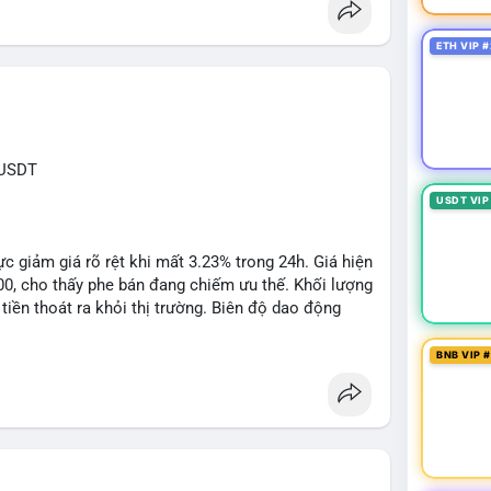
ETH VIP #
XUSDT
USDT VIP
c giảm giá rõ rệt khi mất 3.23% trong 24h. Giá hiện
500, cho thấy phe bán đang chiếm ưu thế. Khối lượng
tiền thoát ra khỏi thị trường. Biên độ dao động
n cho các lệnh short ngắn hạn.
BNB VIP 
1: $6.3500, TP2: $6.2800