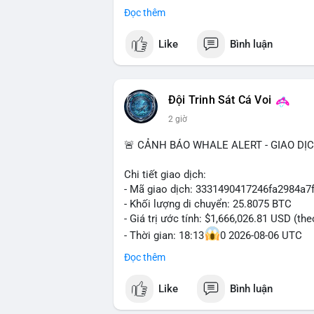
#binancesquare
#cryptonews
#btc
#etf
Đọc thêm
#vlikevn
#titanbot
$btc
Like
Bình luận
📰 Nguồn: Decrypt
#vlikevn
#titanbot
📰 Nguồn: Cointelegraph
Đội Trinh Sát Cá Voi
2 giờ
🚨 CẢNH BÁO WHALE ALERT - GIAO DỊ
Chi tiết giao dịch:
- Mã giao dịch: 3331490417246fa2984a
- Khối lượng di chuyển: 25.8075 BTC
- Giá trị ước tính: $1,666,026.81 USD (th
- Thời gian: 18:13
0 2026-08-06 UTC
Đọc thêm
Nhận định phân tích hành vi của Cá voi d
Khối lượng 25.8 BTC trị giá hơn 1.66 tri
Like
Bình luận
cho thấy dấu hiệu của một tổ chức hoặc 
thể là bước khởi đầu cho việc phân bổ l