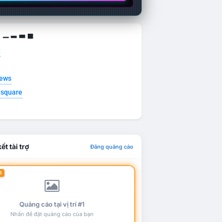
g ▁ ▂ ▃ ▄
t
news
esquare
ết tài trợ
Đăng quảng cáo
1
Quảng cáo tại vị trí #1
Nhấn để đặt quảng cáo của bạn