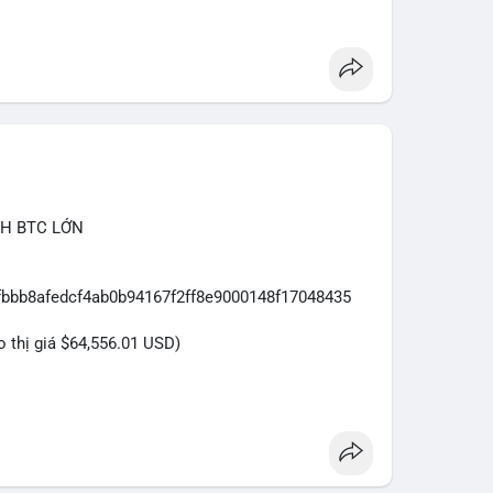
CH BTC LỚN
7fbbb8afedcf4ab0b94167f2ff8e9000148f17048435
eo thị giá $64,556.01 USD)
ựa trên giao dịch này:
ệu USD được di chuyển trong một giao dịch duy nhất
cá nhân sở hữu lượng tài sản lớn. Động thái này có
ại danh mục đầu tư, hoặc chuẩn bị thanh khoản