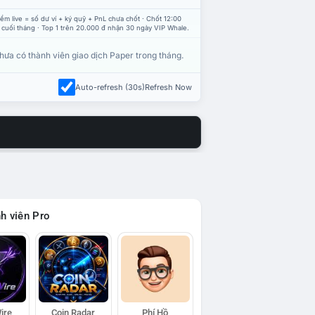
ểm live = số dư ví + ký quỹ + PnL chưa chốt · Chốt 12:00
 cuối tháng · Top 1 trên 20.000 đ nhận 30 ngày VIP Whale.
hưa có thành viên giao dịch Paper trong tháng.
Auto-refresh (30s)
Refresh Now
h viên Pro
ire
Coin Radar
Phí Hồ