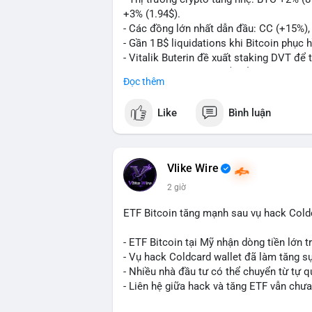
+3% (1.94$).
#11dot3377btc
#730kusd
#chuyenvilanh
- Các đồng lớn nhất dẫn đầu: CC (+15%)
- Gần 1 B$ liquidations khi Bitcoin phục 
- Vitalik Buterin đề xuất staking DVT đ
- BitGo công bố IPO 18$/cổ phiếu, định gi
Đọc thêm
- Thượng viện Mỹ tiến hành dự thảo Clar
- Newrez xem xét Bitcoin và Ethereum tr
Like
Bình luận
dụng giá trị giảm để bù đắp biến động.
- Cơ quan quản lý Hồng Kông bắt đầu cấ
ngặt.
- Tòa án Nga công nhận crypto là tài sản p
Vlike Wire
dân sự.
2 giờ
- Trump hy vọng ký luật cơ cấu thị trườn
- Saga’s EVM blockchain ngừng hoạt độn
ETF Bitcoin tăng mạnh sau vụ hack Coldc
Ethereum.
- Steak ’n Shake triển khai chương trình
- ETF Bitcoin tại Mỹ nhận dòng tiền lớn 
lương bằng BTC.
- Vụ hack Coldcard wallet đã làm tăng s
- Nhiều nhà đầu tư có thể chuyển từ tự q
#binancesquare
#cryptonews
#btc
#eth
- Liên hệ giữa hack và tăng ETF vẫn chưa
$btc $eth $sol $xrp $cc $sky $sand $skr