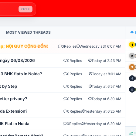
Ctrl K
MOST VIEWED THREADS
1
; NỘI QUY CỘNG ĐỒNG VLIKE.VN: HỆ THỐNG GIÁM SÁT TỰ ĐỘNG V
0
Replies
Wednesday a31 6:07 AM
2
t ngày 06/08/2026
0
Replies
Today at 2:43 PM
3
 3 BHK flats in Noida?
0
Replies
Today at 8:01 AM
4
p by Step
0
Replies
Today at 6:57 AM
5
etter privacy?
0
Replies
Today at 6:30 AM
ida Extension?
0
Replies
Yesterday at 6:25 AM
K Flat in Noida
0
Replies
Yesterday at 6:20 AM
T