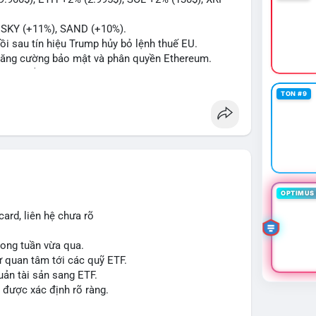
#btcchuaxacnhan
#mempoolflow
, SKY (+11%), SAND (+10%).
hồi sau tín hiệu Trump hủy bỏ lệnh thuế EU.
ể tăng cường bảo mật và phân quyền Ethereum.
á 2.1 B$.
ity Act, mặc dù chưa có sự đồng thuận hai đảng.
TON #9
ong việc xác định đủ điều kiện vay mua nhà, áp
p giấy phép stablecoin theo khung mới nghiêm
háp lý, thiết lập tiền lệ cho các vụ án hình sự và
g crypto sớm, dù vẫn còn rào cản pháp lý.
OPTIMUS 
g sau vụ hack 7 M$, tiền trộm được chuyển sang
ard, liên hệ chưa rõ
 thưởng Bitcoin cho nhân viên, cho phép nhận phần
trong tuần vừa qua.
ự quan tâm tới các quỹ ETF.
uản tài sản sang ETF.
#sol
#xrp
#cc
#sky
#sand
#skr
#dvt
 được xác định rõ ràng.
 $dvt