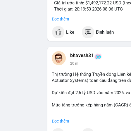
- Giá trị ước tính: $1,492,172.22 USD (th
- Thời gian: 20:19:53 2026-08-06 UTC
Đọc thêm
Nhận định phân tích hành vi của Cá voi 
đương gần 1.5 triệu USD được di chuyển 
Like
Bình luận
tiền đáng chú ý nhưng chưa đến mức gây 
đang tái phân bổ tài sản giữa các ví nó
hiện lệnh mua/bán lớn. Với tỷ giá hiện tạ
áp lực bán ngắn hạn có thể xuất hiện, tạ
bhavesh31
20 m
Lời khuyên ngắn gọn cho nhà đầu tư nhỏ l
địa chỉ ví nguồn trong 24 giờ tới. Nếu thấ
Thị trường Hệ thống Truyền động Liên kế
trọng đòn bẩy. Ngược lại, nếu BTC được ch
Actuator Systems) toàn cầu đang trên đ
tích cực.
Dự kiến đạt 2,6 tỷ USD vào năm 2026, và
#23dot14btc
#chuyenvilanh
#aplucban
#
Mức tăng trưởng kép hàng năm (CAGR) đạ
Đây là cơ hội lớn cho các nhà sản xuất v
Đọc thêm
#geo
#ai
#automotive
#marketgrowth
#