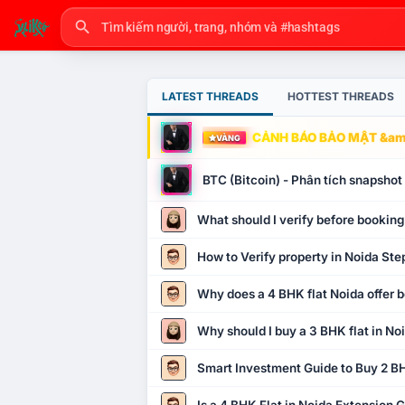
LATEST THREADS
HOTTEST THREADS
CẢNH BÁO BẢO MẬT &amp
VÀNG
BTC (Bitcoin) - Phân tích snapsho
What should I verify before booking
How to Verify property in Noida Ste
Why does a 4 BHK flat Noida offer b
Why should I buy a 3 BHK flat in No
Smart Investment Guide to Buy 2 BH