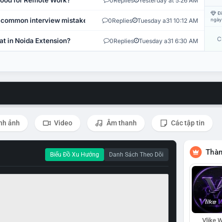
 Good for Remote Work?
0
Replies
Yesterday at 5:26 AM
Đi
 common interview mistakes?
0
Replies
Tuesday a31 10:12 AM
ngày
C
at in Noida Extension?
0
Replies
Tuesday a31 6:30 AM
nh ảnh
Video
Âm thanh
Các tập tin
Thàn
Biểu Đồ Xu Hướng
Danh Sách Theo Dõi
Vlike W