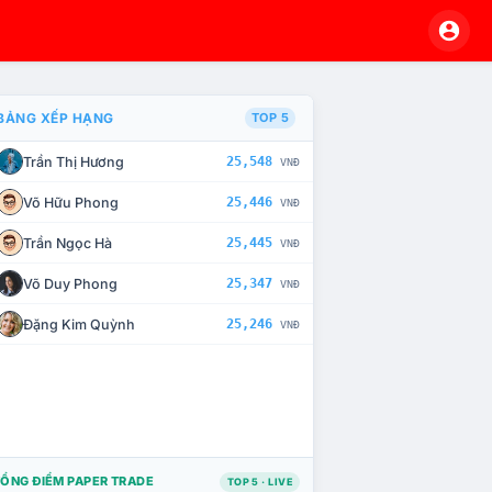
BẢNG XẾP HẠNG
TOP 5
Trần Thị Hương
25,548
VNĐ
À CHẾ TÀI XỬ LÝ VI PHẠM
Võ Hữu Phong
25,446
VNĐ
Trần Ngọc Hà
25,445
VNĐ
Võ Duy Phong
25,347
VNĐ
Đặng Kim Quỳnh
25,246
VNĐ
ỔNG ĐIỂM PAPER TRADE
TOP 5 · LIVE