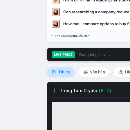
Is a 4 BHK Flat in Noida Extension
Can researching a company reduce
How can I compare options to buy fl
Hide Module
Diễn đàn
Đang tải giá live...
LIVE PRICE
Tất cả
Văn bản
Hì
Trung Tâm Crypto
(BTC)