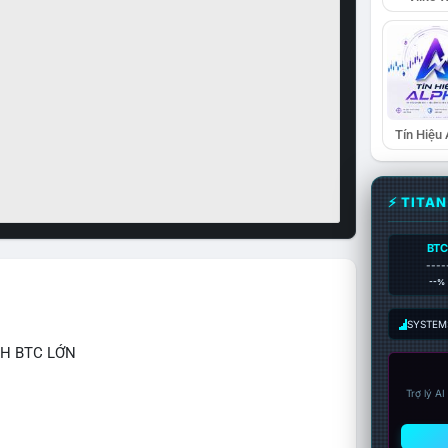
Tín Hiệu
⚡ TITA
BTC
----
--%
SYSTEM:
CH BTC LỚN
Trợ lý A