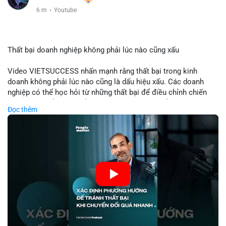
6 m
·
Youtube
Thất bại doanh nghiệp không phải lúc nào cũng xấu
Video VIETSUCCESS nhấn mạnh rằng thất bại trong kinh
doanh không phải lúc nào cũng là dấu hiệu xấu. Các doanh
nghiệp có thể học hỏi từ những thất bại để điều chỉnh chiến
lược, phát triển sản phẩm mới, hoặc phát hiện lỗi trong quy
Đọc thêm
trình. Trong lĩnh vực tài chính và crypto, hiểu rõ nguyên nhân
thất bại giúp quản lý rủi ro hiệu quả và tránh lặp lại sai lầm.
Điều này đặc biệt quan trọng khi áp dụng vào các mô hình kinh
doanh mới hoặc đầu tư vào dự án blockchain.
🎥 Xem video trực tiếp tại:
Nguồn: VIETSUCCESS