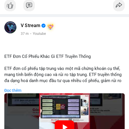
#giabtc65269
#vlikevn
#titanbot
📰 Nguồn: Cointelegraph
V Stream
37 m
·
Youtube
ETF Đơn Cổ Phiếu Khác Gì ETF Truyền Thống
ETF đơn cổ phiếu tập trung vào một mã chứng khoán cụ thể,
mang tính biến động cao và rủi ro tập trung. ETF truyền thống
đa dạng hoá danh mục đầu tư qua nhiều cổ phiếu, giảm rủi ro
cụ thể. Sự khác biệt này ảnh hưởng đến chiến lược phân배 tài
Đọc thêm
sản và mức độ tiếp xúc với thị trường.
🎥 Xem video trực tiếp tại:
Nguồn: Tài chính & Kinh doanh