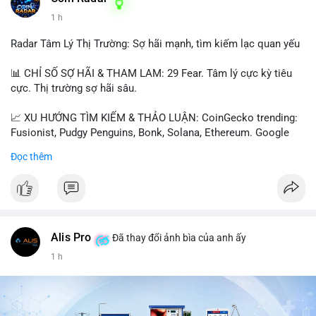
1 h
📰 Nguồn: Cointelegraph
Radar Tâm Lý Thị Trường: Sợ hãi mạnh, tìm kiếm lạc quan yếu
📊 CHỈ SỐ SỢ HÃI & THAM LAM: 29 Fear. Tâm lý cực kỳ tiêu
cực. Thị trường sợ hãi sâu.
📈 XU HƯỚNG TÌM KIẾM & THẢO LUẬN: CoinGecko trending:
Fusionist, Pudgy Penguins, Bonk, Solana, Ethereum. Google
Trends Việt Nam: vietnam vs cambodia, cà phê, thành lộc, hồ
Đọc thêm
tiêu, vũ khí hạt nhân, đội tuyển Brasil, cúp U20 Châu Á.
LunarCrush trending: Ethereum, Solana, Taylor Swift, Tesla,
UFC 310, Premier League, Champions League, NCAA Football,
Dogecoin, LeBron James, Andreessen Horowitz, NFL,
Polkadot, Real Madrid, Beyoncé, Microsoft, UFC 311, Chainlink,
MrBeast, Google. Binance Square: nhiều post về lệnh long, lợi
Alis Pro
Đã thay đổi ảnh bìa của anh ấy
nhuận, $HFT/$SKYAI, $RIVER, $WLD, $ALLO, Top trader 30
1 h
ngày, POV Binancian, bình nước Binance, sân khấu, chia sẻ trải
nghiệm.
💬 DÒNG CHẢY TIN TỨC & TRUYỀN THÔNG: Telegram