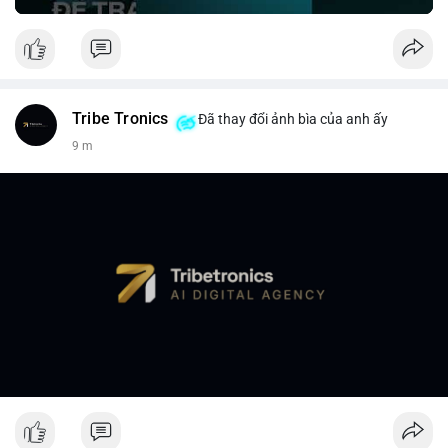
Tribe Tronics
Đã thay đổi ảnh bìa của anh ấy
9 m