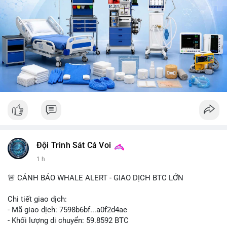
CoinTelegraph: Saylor nói Bitcoin không cần rõ ràng, Mỹ cần
rõ ràng; CEX futures volume giảm xuống $4 tỷ trong tháng 7,
thấp nhất từ tháng 12/2023; Prophet Market ra mắt thị trường
dự đoán human vs AI; Trump nói crypto làเรื่อง lớn, người dùng
Bitcoin giảm áp lực cho đồng đô la; Thượng viện Mỹ đẩy lại bỏ
Clarity Act đến tháng 9. Telegram Binance: hỗ trợ trả os cổ tức
AAPL, IBM qua bStocks; MMT Trading Tournament lên tới 2
triệu voucher; Power Protocol Trading Competition; mở rộng
campagna airdrop USD1 đến 07/08/2026; hoàn thành tích hợp
MMT trên BNB Smart Chain. Tin tức gần đây: sau tang lễ
Clarity Act, thế giới crypto vẫn quay vòng; biến động Bitcoin
gần như biến mất nhưng rủi ro vẫn tồn tại; tỷ lệ volume
futures/binance Bitcoin hit record, futures vượt spot 8 lần;
Bitcoin duy trì dưới $68k khi căng thẳng Trung Đông tăng;
Đội Trinh Sát Cá Voi
Clarity Act delay tạo cơ hội cho trung tâm tài chính Á;
1 h
Coldcard fallout hiển thị trên chuỗi: 210k BTC rời ví cũ;
CleanSpark lỡ ước lượng doanh thu Wall Street, cổ phiếu giảm;
🚨 CẢNH BÁO WHALE ALERT - GIAO DỊCH BTC LỚN
Stripe-owned Bridge vào đăng ký EU MiCA sau phê duyệt
Luxembourg; Wintermute được SEC chấp thuận giao dịch cổ
Chi tiết giao dịch:
phiếu và khối ETF; weETH tách khỏi restaking khi tranh luận về
- Mã giao dịch: 7598b6bf...a0f2d4ae
phần thưởng nóng lên.
- Khối lượng di chuyển: 59.8592 BTC