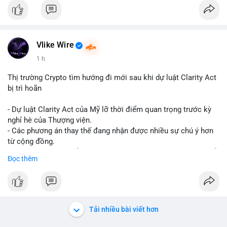
Vlike Wire
1 h
Thị trường Crypto tìm hướng đi mới sau khi dự luật Clarity Act
bị trì hoãn
- Dự luật Clarity Act của Mỹ lỡ thời điểm quan trọng trước kỳ
nghỉ hè của Thượng viện.
- Các phương án thay thế đang nhận được nhiều sự chú ý hơn
từ cộng đồng.
- Thị trường crypto vẫn tiếp tục vận động bất chấp sự chậm trễ
Đọc thêm
về pháp lý.
#binancesquare
#cryptonews
#regulation
#uspolitics
$btc $eth
Tải nhiều bài viết hơn
#vlikevn
#titanbot