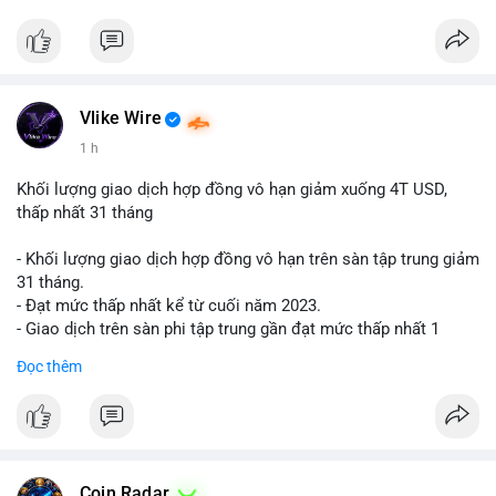
$btc $eth
#vlikevn
#titanbot
📰 Nguồn: Cointelegraph
Vlike Wire
1 h
Khối lượng giao dịch hợp đồng vô hạn giảm xuống 4T USD,
thấp nhất 31 tháng
- Khối lượng giao dịch hợp đồng vô hạn trên sàn tập trung giảm
31 tháng.
- Đạt mức thấp nhất kể từ cuối năm 2023.
- Giao dịch trên sàn phi tập trung gần đạt mức thấp nhất 1
năm.
Đọc thêm
#binancesquare
#cryptonews
#cex
#futures
$btc $eth
#vlikevn
#titanbot
Coin Radar