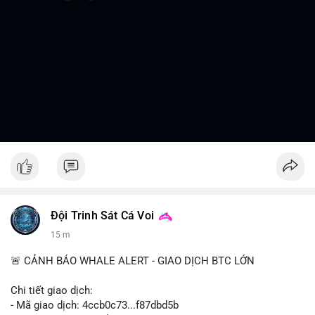
Đội Trinh Sát Cá Voi
15 m
🚨 CẢNH BÁO WHALE ALERT - GIAO DỊCH BTC LỚN
Chi tiết giao dịch:
- Mã giao dịch: 4ccb0c73...f87dbd5b