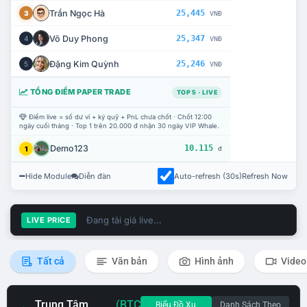
Trần Ngọc Hà
25,445
3
VNĐ
Võ Duy Phong
25,347
4
VNĐ
Đặng Kim Quỳnh
25,246
5
VNĐ
TỔNG ĐIỂM PAPER TRADE
TOP 5 · LIVE
Điểm live = số dư ví + ký quỹ + PnL chưa chốt · Chốt 12:00
ngày cuối tháng · Top 1 trên 20.000 đ nhận 30 ngày VIP Whale.
Demo123
10.115
1
đ
Hide Module
Diễn đàn
Auto-refresh (30s)
Refresh Now
Đang tải giá live...
LIVE PRICE
Tất cả
Văn bản
Hình ảnh
Video
Trung Tâm
(BTC
Biểu Đồ Xu
Danh Sách Theo