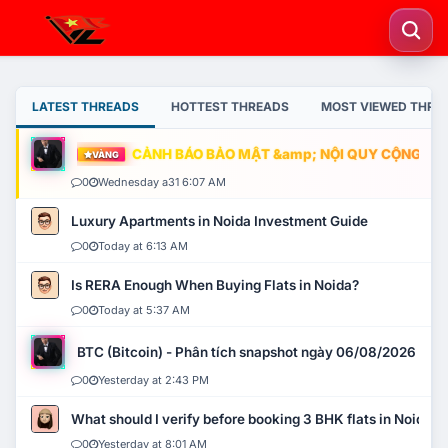
LATEST THREADS
HOTTEST THREADS
MOST VIEWED THRE
CẢNH BÁO BẢO MẬT &amp; NỘI QUY CỘNG ĐỒNG
VÀNG
0
Wednesday a31 6:07 AM
Luxury Apartments in Noida Investment Guide
0
Today at 6:13 AM
Is RERA Enough When Buying Flats in Noida?
0
Today at 5:37 AM
BTC (Bitcoin) - Phân tích snapshot ngày 06/08/2026
0
Yesterday at 2:43 PM
What should I verify before booking 3 BHK flats in Noida?
0
Yesterday at 8:01 AM