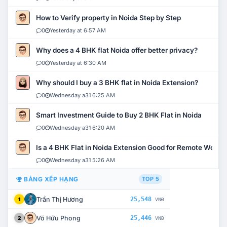
How to Verify property in Noida Step by Step
0
Yesterday at 6:57 AM
Why does a 4 BHK flat Noida offer better privacy?
0
Yesterday at 6:30 AM
Why should I buy a 3 BHK flat in Noida Extension?
0
Wednesday a31 6:25 AM
Smart Investment Guide to Buy 2 BHK Flat in Noida
0
Wednesday a31 6:20 AM
Is a 4 BHK Flat in Noida Extension Good for Remote Work?
0
Wednesday a31 5:26 AM
BẢNG XẾP HẠNG
TOP 5
Trần Thị Hương
25,548
1
VNĐ
Võ Hữu Phong
25,446
2
VNĐ