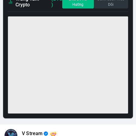
Crypto
)
Hướng
Dõi
V Stream