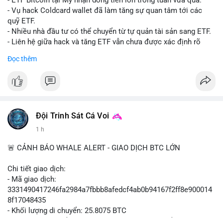
- ETF Bitcoin tại Mỹ nhận dòng tiền lớn trong tuần vừa qua.
- Tòa án Nga công nhận crypto là tài sản pháp lý, thiết lập tiền
- Vụ hack Coldcard wallet đã làm tăng sự quan tâm tới các
lệ cho các vụ án hình sự và dân sự.
quỹ ETF.
- Trump hy vọng ký luật cơ cấu thị trường crypto sớm, dù vẫn
- Nhiều nhà đầu tư có thể chuyển từ tự quản tài sản sang ETF.
còn rào cản pháp lý.
- Liên hệ giữa hack và tăng ETF vẫn chưa được xác định rõ
- Saga’s EVM blockchain ngừng hoạt động sau vụ hack 7 M$,
ràng.
Đọc thêm
tiền trộm được chuyển sang Ethereum.
- Steak ’n Shake triển khai chương trình thưởng Bitcoin cho
#binancesquare
#cryptonews
#btc
#etf
nhân viên, cho phép nhận phần lương bằng BTC.
$btc
#binancesquare
#cryptonews
#btc
#eth
#sol
#xrp
#cc
#sky
#sand
#skr
#dvt
#vlikevn
#titanbot
Đội Trinh Sát Cá Voi
1 h
$btc $eth $sol $xrp $cc $sky $sand $skr $dvt
📰 Nguồn: Cointelegraph
🚨 CẢNH BÁO WHALE ALERT - GIAO DỊCH BTC LỚN
#vlikevn
#titanbot
Chi tiết giao dịch:
📰 Nguồn: Decrypt
- Mã giao dịch:
3331490417246fa2984a7fbbb8afedcf4ab0b94167f2ff8e900014
8f17048435
- Khối lượng di chuyển: 25.8075 BTC
- Giá trị ước tính: $1,666,026.81 USD (theo thị giá $64,556.01