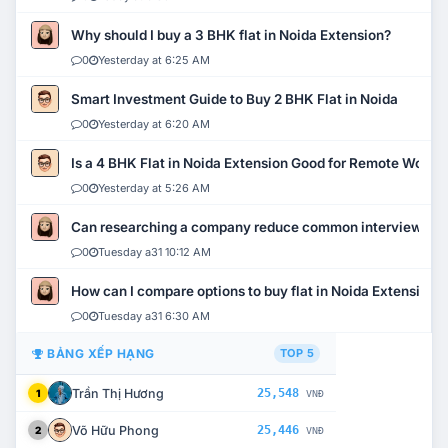
Why should I buy a 3 BHK flat in Noida Extension?
0
Yesterday at 6:25 AM
Smart Investment Guide to Buy 2 BHK Flat in Noida
0
Yesterday at 6:20 AM
Is a 4 BHK Flat in Noida Extension Good for Remote Work?
0
Yesterday at 5:26 AM
Can researching a company reduce common interview mi
0
Tuesday a31 10:12 AM
How can I compare options to buy flat in Noida Extension?
0
Tuesday a31 6:30 AM
BẢNG XẾP HẠNG
TOP 5
Trần Thị Hương
25,548
1
VNĐ
Võ Hữu Phong
25,446
2
VNĐ