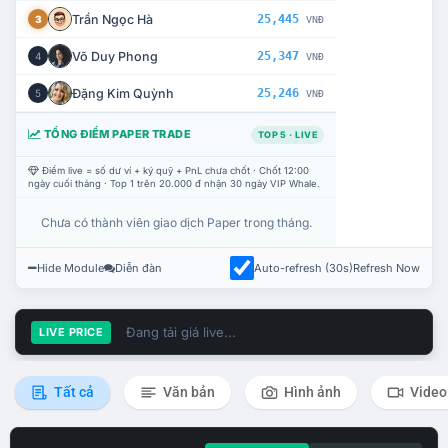
Trần Ngọc Hà
25,445
3
VNĐ
Võ Duy Phong
25,347
4
VNĐ
Đặng Kim Quỳnh
25,246
5
VNĐ
TỔNG ĐIỂM PAPER TRADE
TOP 5 · LIVE
Điểm live = số dư ví + ký quỹ + PnL chưa chốt · Chốt 12:00
ngày cuối tháng · Top 1 trên 20.000 đ nhận 30 ngày VIP Whale.
Chưa có thành viên giao dịch Paper trong tháng.
Hide Module
Diễn đàn
Auto-refresh (30s)
Refresh Now
Đang tải giá live...
LIVE PRICE
Tất cả
Văn bản
Hình ảnh
Video