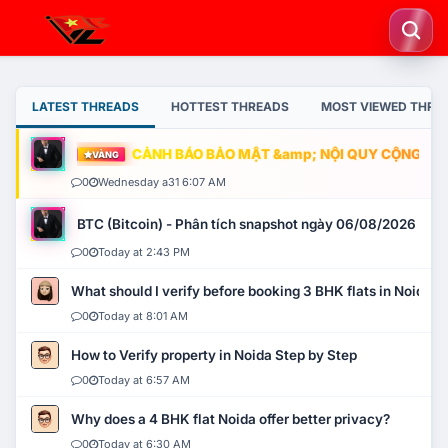
LATEST THREADS
HOTTEST THREADS
MOST VIEWED THRE
CẢNH BÁO BẢO MẬT &amp; NỘI QUY CỘNG ĐỒNG
VÀNG
0
Wednesday a31 6:07 AM
BTC (Bitcoin) - Phân tích snapshot ngày 06/08/2026
0
Today at 2:43 PM
What should I verify before booking 3 BHK flats in Noida?
0
Today at 8:01 AM
How to Verify property in Noida Step by Step
0
Today at 6:57 AM
Why does a 4 BHK flat Noida offer better privacy?
0
Today at 6:30 AM