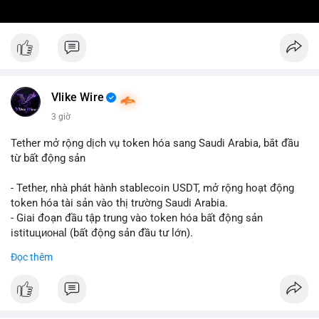
Vlike Wire
3 giờ
Tether mở rộng dịch vụ token hóa sang Saudi Arabia, bắt đầu
từ bất động sản
- Tether, nhà phát hành stablecoin USDT, mở rộng hoạt động
token hóa tài sản vào thị trường Saudi Arabia.
- Giai đoạn đầu tập trung vào token hóa bất động sản
istituционаl (bất động sản đầu tư lớn).
- Kế hoạch mở rộng sang các lớp tài sản khác trong tương lai.
Đọc thêm
- Bước đi này nhằm tăng khả năng truy cập và thanh khoản cho
tài sản truyền thống qua blockchain.
#binancesquare
#cryptonews
#usdt
#tether
#tokenization