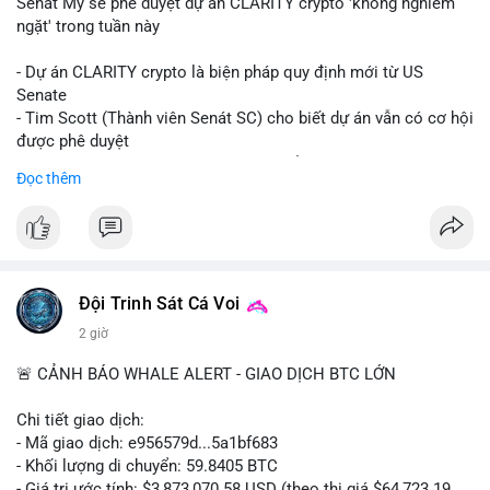
Senát Mỹ sẽ phê duyệt dự án CLARITY crypto 'không nghiêm
ngặt' trong tuần này
- Dự án CLARITY crypto là biện pháp quy định mới từ US
Senate
- Tim Scott (Thành viên Senát SC) cho biết dự án vẫn có cơ hội
được phê duyệt
- Bài toán chính là thời gian hạn chế để đưa dự án vào lịch
Đọc thêm
trình
- Có thể ảnh hưởng đến môi trường quy định crypto tại Mỹ
$btc $eth
#vlikevn
#titanbot
Đội Trinh Sát Cá Voi
2 giờ
📰 Nguồn: Cointelegraph
🚨 CẢNH BÁO WHALE ALERT - GIAO DỊCH BTC LỚN
Chi tiết giao dịch:
- Mã giao dịch: e956579d...5a1bf683
- Khối lượng di chuyển: 59.8405 BTC
- Giá trị ước tính: $3,873,070.58 USD (theo thị giá $64,723.19