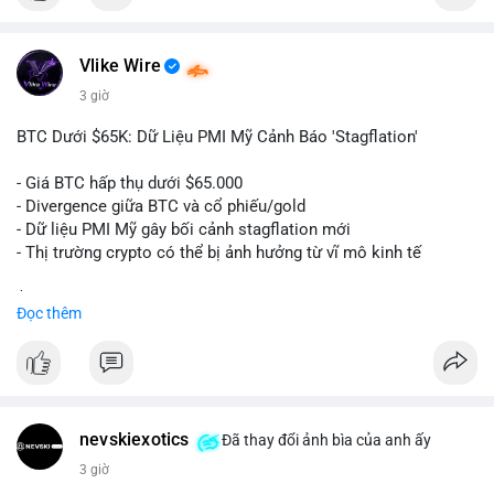
$btc
Vlike Wire
#vlikevn
#titanbot
3 giờ
📰 Nguồn: Cointelegraph
BTC Dưới $65K: Dữ Liệu PMI Mỹ Cảnh Báo 'Stagflation'
- Giá BTC hấp thụ dưới $65.000
- Divergence giữa BTC và cổ phiếu/gold
- Dữ liệu PMI Mỹ gây bối cảnh stagflation mới
- Thị trường crypto có thể bị ảnh hưởng từ vĩ mô kinh tế
$btc
#btc
Đọc thêm
#vlikevn
#titanbot
📰 Nguồn: Cointelegraph
nevskiexotics
Đã thay đổi ảnh bìa của anh ấy
3 giờ