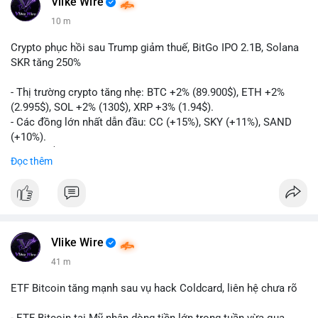
Vlike Wire
10 m
Crypto phục hồi sau Trump giảm thuế, BitGo IPO 2.1B, Solana
SKR tăng 250%
- Thị trường crypto tăng nhẹ: BTC +2% (89.900$), ETH +2%
(2.995$), SOL +2% (130$), XRP +3% (1.94$).
- Các đồng lớn nhất dẫn đầu: CC (+15%), SKY (+11%), SAND
(+10%).
- Gần 1 B$ liquidations khi Bitcoin phục hồi sau tín hiệu Trump
Đọc thêm
hủy bỏ lệnh thuế EU.
- Vitalik Buterin đề xuất staking DVT để tăng cường bảo mật
và phân quyền Ethereum.
- BitGo công bố IPO 18$/cổ phiếu, định giá 2.1 B$.
- Thượng viện Mỹ tiến hành dự thảo Clarity Act, mặc dù chưa
có sự đồng thuận hai đảng.
Vlike Wire
- Newrez xem xét Bitcoin và Ethereum trong việc xác định đủ
41 m
điều kiện vay mua nhà, áp dụng giá trị giảm để bù đắp biến
động.
ETF Bitcoin tăng mạnh sau vụ hack Coldcard, liên hệ chưa rõ
- Cơ quan quản lý Hồng Kông bắt đầu cấp giấy phép stablecoin
theo khung mới nghiêm ngặt.