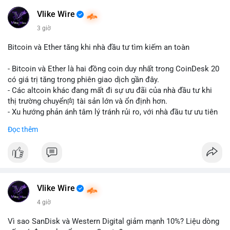
#realestate
#saudiarabia
#blockchain
Vlike Wire
$usdt
3 giờ
#vlikevn
#titanbot
Bitcoin và Ether tăng khi nhà đầu tư tìm kiếm an toàn
📰 Nguồn: CoinDesk
- Bitcoin và Ether là hai đồng coin duy nhất trong CoinDesk 20
có giá trị tăng trong phiên giao dịch gần đây.
- Các altcoin khác đang mất đi sự ưu đãi của nhà đầu tư khi
thị trường chuyển向 tài sản lớn và ổn định hơn.
- Xu hướng phản ánh tâm lý tránh rủi ro, với nhà đầu tư ưu tiên
các token có vốn hóa thị trường lớn nhất.
Đọc thêm
$btc
#btc
$eth
#eth
#vlikevn
#titanbot
📰 Nguồn: CoinDesk
Vlike Wire
4 giờ
Vì sao SanDisk và Western Digital giảm mạnh 10%? Liệu dòng