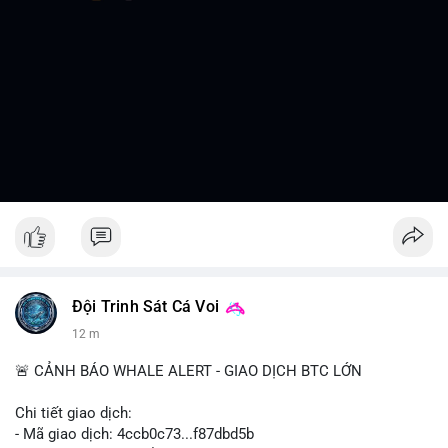
Đội Trinh Sát Cá Voi
12 m
🚨 CẢNH BÁO WHALE ALERT - GIAO DỊCH BTC LỚN
Chi tiết giao dịch:
- Mã giao dịch: 4ccb0c73...f87dbd5b