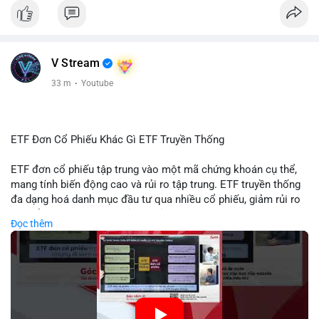
#giabtc65269
#vlikevn
#titanbot
📰 Nguồn: Cointelegraph
V Stream
33 m
·
Youtube
ETF Đơn Cổ Phiếu Khác Gì ETF Truyền Thống
ETF đơn cổ phiếu tập trung vào một mã chứng khoán cụ thể,
mang tính biến động cao và rủi ro tập trung. ETF truyền thống
đa dạng hoá danh mục đầu tư qua nhiều cổ phiếu, giảm rủi ro
cụ thể. Sự khác biệt này ảnh hưởng đến chiến lược phân배 tài
Đọc thêm
sản và mức độ tiếp xúc với thị trường.
🎥 Xem video trực tiếp tại:
Nguồn: Tài chính & Kinh doanh