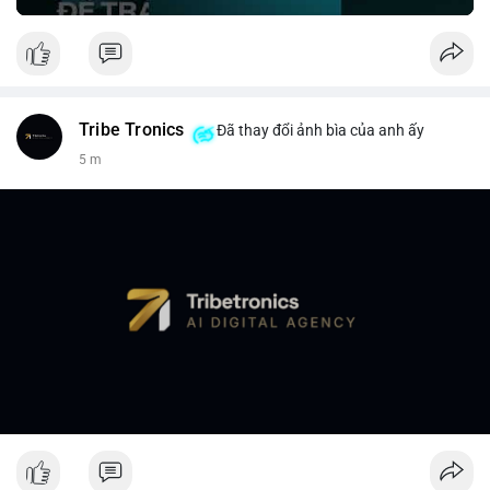
Tribe Tronics
Đã thay đổi ảnh bìa của anh ấy
5 m