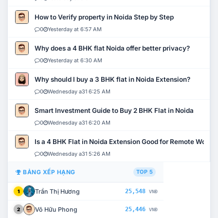
How to Verify property in Noida Step by Step
0
Yesterday at 6:57 AM
Why does a 4 BHK flat Noida offer better privacy?
0
Yesterday at 6:30 AM
Why should I buy a 3 BHK flat in Noida Extension?
0
Wednesday a31 6:25 AM
Smart Investment Guide to Buy 2 BHK Flat in Noida
0
Wednesday a31 6:20 AM
Is a 4 BHK Flat in Noida Extension Good for Remote Work?
0
Wednesday a31 5:26 AM
BẢNG XẾP HẠNG
TOP 5
Trần Thị Hương
25,548
1
VNĐ
Võ Hữu Phong
25,446
2
VNĐ