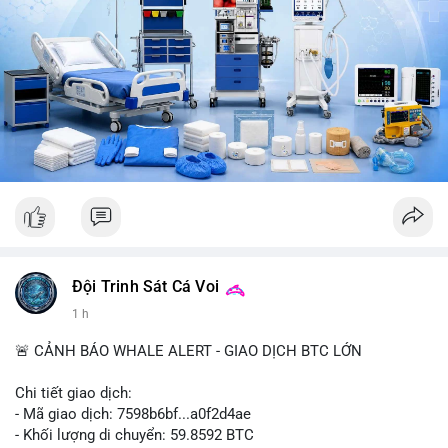
CoinTelegraph: Saylor nói Bitcoin không cần rõ ràng, Mỹ cần
rõ ràng; CEX futures volume giảm xuống $4 tỷ trong tháng 7,
thấp nhất từ tháng 12/2023; Prophet Market ra mắt thị trường
dự đoán human vs AI; Trump nói crypto làเรื่อง lớn, người dùng
Bitcoin giảm áp lực cho đồng đô la; Thượng viện Mỹ đẩy lại bỏ
Clarity Act đến tháng 9. Telegram Binance: hỗ trợ trả os cổ tức
AAPL, IBM qua bStocks; MMT Trading Tournament lên tới 2
triệu voucher; Power Protocol Trading Competition; mở rộng
campagna airdrop USD1 đến 07/08/2026; hoàn thành tích hợp
MMT trên BNB Smart Chain. Tin tức gần đây: sau tang lễ
Clarity Act, thế giới crypto vẫn quay vòng; biến động Bitcoin
gần như biến mất nhưng rủi ro vẫn tồn tại; tỷ lệ volume
futures/binance Bitcoin hit record, futures vượt spot 8 lần;
Bitcoin duy trì dưới $68k khi căng thẳng Trung Đông tăng;
Đội Trinh Sát Cá Voi
Clarity Act delay tạo cơ hội cho trung tâm tài chính Á;
1 h
Coldcard fallout hiển thị trên chuỗi: 210k BTC rời ví cũ;
CleanSpark lỡ ước lượng doanh thu Wall Street, cổ phiếu giảm;
🚨 CẢNH BÁO WHALE ALERT - GIAO DỊCH BTC LỚN
Stripe-owned Bridge vào đăng ký EU MiCA sau phê duyệt
Luxembourg; Wintermute được SEC chấp thuận giao dịch cổ
Chi tiết giao dịch:
phiếu và khối ETF; weETH tách khỏi restaking khi tranh luận về
- Mã giao dịch: 7598b6bf...a0f2d4ae
phần thưởng nóng lên.
- Khối lượng di chuyển: 59.8592 BTC