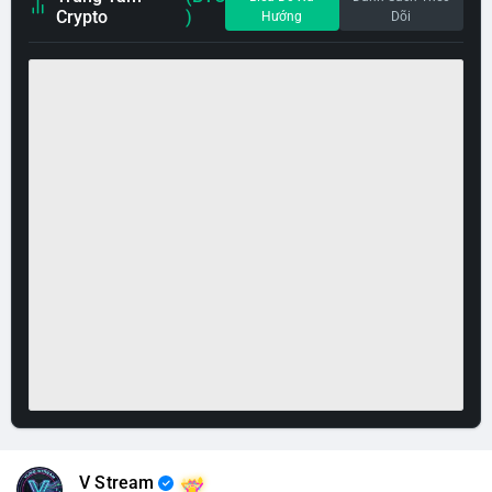
Crypto
)
Hướng
Dõi
V Stream