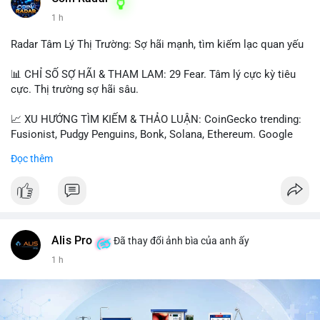
1 h
📰 Nguồn: Cointelegraph
Radar Tâm Lý Thị Trường: Sợ hãi mạnh, tìm kiếm lạc quan yếu
📊 CHỈ SỐ SỢ HÃI & THAM LAM: 29 Fear. Tâm lý cực kỳ tiêu
cực. Thị trường sợ hãi sâu.
📈 XU HƯỚNG TÌM KIẾM & THẢO LUẬN: CoinGecko trending:
Fusionist, Pudgy Penguins, Bonk, Solana, Ethereum. Google
Trends Việt Nam: vietnam vs cambodia, cà phê, thành lộc, hồ
Đọc thêm
tiêu, vũ khí hạt nhân, đội tuyển Brasil, cúp U20 Châu Á.
LunarCrush trending: Ethereum, Solana, Taylor Swift, Tesla,
UFC 310, Premier League, Champions League, NCAA Football,
Dogecoin, LeBron James, Andreessen Horowitz, NFL,
Polkadot, Real Madrid, Beyoncé, Microsoft, UFC 311, Chainlink,
MrBeast, Google. Binance Square: nhiều post về lệnh long, lợi
Alis Pro
Đã thay đổi ảnh bìa của anh ấy
nhuận, $HFT/$SKYAI, $RIVER, $WLD, $ALLO, Top trader 30
1 h
ngày, POV Binancian, bình nước Binance, sân khấu, chia sẻ trải
nghiệm.
💬 DÒNG CHẢY TIN TỨC & TRUYỀN THÔNG: Telegram