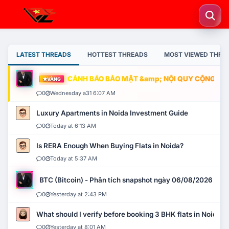
LATEST THREADS
HOTTEST THREADS
MOST VIEWED THRE
CẢNH BÁO BẢO MẬT &amp; NỘI QUY CỘNG ĐỒNG
VÀNG
0
Wednesday a31 6:07 AM
Luxury Apartments in Noida Investment Guide
0
Today at 6:13 AM
Is RERA Enough When Buying Flats in Noida?
0
Today at 5:37 AM
BTC (Bitcoin) - Phân tích snapshot ngày 06/08/2026
0
Yesterday at 2:43 PM
What should I verify before booking 3 BHK flats in Noida?
0
Yesterday at 8:01 AM