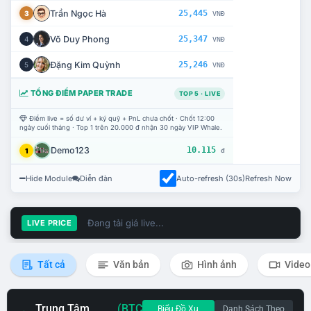
Trần Ngọc Hà
25,445
3
VNĐ
Võ Duy Phong
25,347
4
VNĐ
Đặng Kim Quỳnh
25,246
5
VNĐ
TỔNG ĐIỂM PAPER TRADE
TOP 5 · LIVE
Điểm live = số dư ví + ký quỹ + PnL chưa chốt · Chốt 12:00
ngày cuối tháng · Top 1 trên 20.000 đ nhận 30 ngày VIP Whale.
Demo123
10.115
1
đ
Hide Module
Diễn đàn
Auto-refresh (30s)
Refresh Now
Đang tải giá live...
LIVE PRICE
Tất cả
Văn bản
Hình ảnh
Video
Trung Tâm
(BTC
Biểu Đồ Xu
Danh Sách Theo