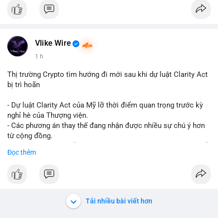
Vlike Wire
1 h
Thị trường Crypto tìm hướng đi mới sau khi dự luật Clarity Act
bị trì hoãn
- Dự luật Clarity Act của Mỹ lỡ thời điểm quan trọng trước kỳ
nghỉ hè của Thượng viện.
- Các phương án thay thế đang nhận được nhiều sự chú ý hơn
từ cộng đồng.
- Thị trường crypto vẫn tiếp tục vận động bất chấp sự chậm trễ
Đọc thêm
về pháp lý.
#binancesquare
#cryptonews
#regulation
#uspolitics
$btc $eth
Tải nhiều bài viết hơn
#vlikevn
#titanbot