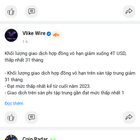
$btc $eth
#vlikevn
#titanbot
📰 Nguồn: Cointelegraph
Vlike Wire
1 h
Khối lượng giao dịch hợp đồng vô hạn giảm xuống 4T USD,
thấp nhất 31 tháng
- Khối lượng giao dịch hợp đồng vô hạn trên sàn tập trung giảm
31 tháng.
- Đạt mức thấp nhất kể từ cuối năm 2023.
- Giao dịch trên sàn phi tập trung gần đạt mức thấp nhất 1
năm.
Đọc thêm
#binancesquare
#cryptonews
#cex
#futures
$btc $eth
#vlikevn
#titanbot
Coin Radar