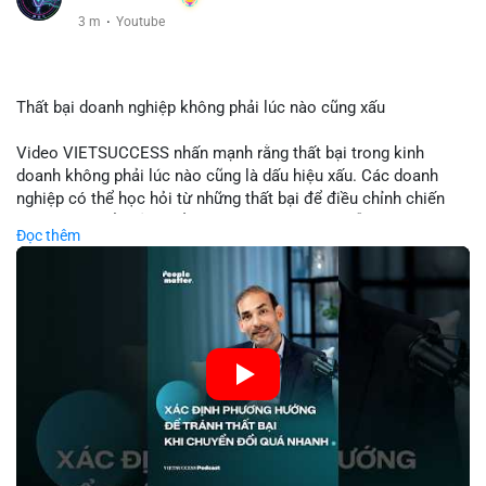
3 m
·
Youtube
Thất bại doanh nghiệp không phải lúc nào cũng xấu
Video VIETSUCCESS nhấn mạnh rằng thất bại trong kinh
doanh không phải lúc nào cũng là dấu hiệu xấu. Các doanh
nghiệp có thể học hỏi từ những thất bại để điều chỉnh chiến
lược, phát triển sản phẩm mới, hoặc phát hiện lỗi trong quy
Đọc thêm
trình. Trong lĩnh vực tài chính và crypto, hiểu rõ nguyên nhân
thất bại giúp quản lý rủi ro hiệu quả và tránh lặp lại sai lầm.
Điều này đặc biệt quan trọng khi áp dụng vào các mô hình kinh
doanh mới hoặc đầu tư vào dự án blockchain.
🎥 Xem video trực tiếp tại:
Nguồn: VIETSUCCESS