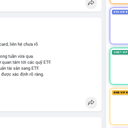
p giấy phép stablecoin theo khung mới nghiêm
ETH VIP #
háp lý, thiết lập tiền lệ cho các vụ án hình sự và
g crypto sớm, dù vẫn còn rào cản pháp lý.
g sau vụ hack 7 M$, tiền trộm được chuyển sang
ard, liên hệ chưa rõ
 thưởng Bitcoin cho nhân viên, cho phép nhận phần
USDT VIP
trong tuần vừa qua.
ự quan tâm tới các quỹ ETF.
uản tài sản sang ETF.
#sol
#xrp
#cc
#sky
#sand
#skr
#dvt
 được xác định rõ ràng.
 $dvt
BNB VIP 