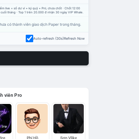
ểm live = số dư ví + ký quỹ + PnL chưa chốt · Chốt 12:00
 cuối tháng · Top 1 trên 20.000 đ nhận 30 ngày VIP Whale.
hưa có thành viên giao dịch Paper trong tháng.
Auto-refresh (30s)
Refresh Now
h viên Pro
ire
Phí Hồ
Sơn Vlike