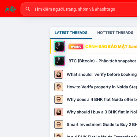
LATEST THREADS
HOTTEST THREADS
CẢNH BÁO BẢO MẬT &amp
VÀNG
BTC (Bitcoin) - Phân tích snapsho
What should I verify before booking
How to Verify property in Noida Ste
Why does a 4 BHK flat Noida offer b
Why should I buy a 3 BHK flat in No
Smart Investment Guide to Buy 2 BH