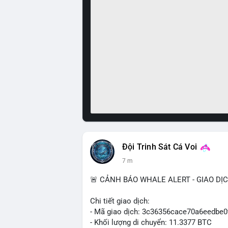
Đội Trinh Sát Cá Voi
7 m
🚨 CẢNH BÁO WHALE ALERT - GIAO DỊ
Chi tiết giao dịch:
- Mã giao dịch: 3c36356cace70a6eedb
- Khối lượng di chuyển: 11.3377 BTC