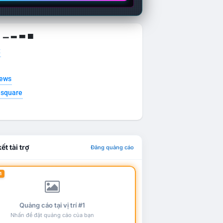
g ▁ ▂ ▃ ▄
t
news
esquare
ết tài trợ
Đăng quảng cáo
1
Quảng cáo tại vị trí #1
Nhấn để đặt quảng cáo của bạn