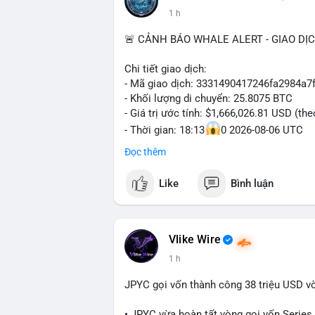
1 h
🚨 CẢNH BÁO WHALE ALERT - GIAO DỊ
Chi tiết giao dịch:
- Mã giao dịch: 3331490417246fa2984a
- Khối lượng di chuyển: 25.8075 BTC
- Giá trị ước tính: $1,666,026.81 USD (th
- Thời gian: 18:13
0 2026-08-06 UTC
Đọc thêm
Nhận định phân tích hành vi của Cá voi d
Khối lượng 25.8 BTC trị giá hơn 1.66 tri
Like
Bình luận
cho thấy dấu hiệu của một tổ chức hoặc 
thể là bước khởi đầu cho việc phân bổ l
trước một biến động giá lớn. Nếu dòng ti
hạn có thể gia tăng. Ngược lại, nếu chuyể
Vlike Wire
niềm tin cho thị trường. Mức giá $64,556
1 h
đáng chú ý, vì cá voi thường hành động t
JPYC gọi vốn thành công 38 triệu USD v
Lời khuyên ngắn gọn cho nhà đầu tư nhỏ 
Nhà đầu tư nên theo dõi sát dòng tiền ti
• JPYC vừa hoàn tất vòng gọi vốn Series B