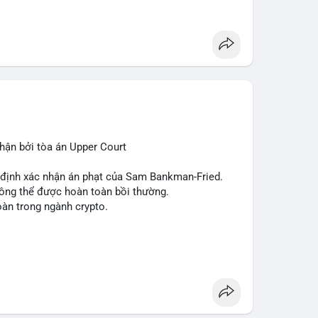
 (SUI), Pudgy Penguins (PENGU). Trên Google
, 'phạm nhật minh anh' và 'tô lâm' được nhắc đến
các chủ đề không liên quan trực tiếp đến crypto.
 Các bài đăng trên Binance Square tập trung
nhật về sự kiện như 'Lãi lỗ chưa ghi nhận'. Trên
Tether mở rộng vào Saudi Arabia và báo cáo về
 tức quốc tế cũng nhấn mạnh sự động chảy của thị
ận bởi tòa án Upper Court
 trường hiện tại rất tiêu cực do sợ hãi cao,
ớn như Bitcoin và Sui. Người đầu tư cần cẩn trọng,
t định xác nhận án phạt của Sam Bankman-Fried.
xu hướng từ các nguồn tin uy tín.
hông thể được hoàn toàn bồi thường.
oàn trong ngành crypto.