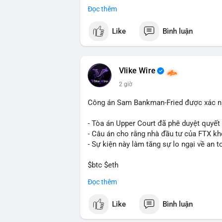
Cash Cat (CASHCAT), Bitcoin (BTC), Sui
Đọc thêm
Trends Việt Nam, từ khóa như 'con riêng'
nhiều, có thể phản ánh sự quan tâm đến 
Like
Bình luận
💬 DÒNG CHẢY TIN TỨC & TRUYỀN THÔNG:
vào chiến lược trading, lệnh kẹp, và cập 
Telegram, tin tức nổi bật bao gồm việc 
Vlike Wire
Bitcoin miners chuyển hướng AI. Các tin
2 giờ
trường.
Công án Sam Bankman-Fried được xác nh
💡 NHẬN ĐỊNH & KHUYẾN NGHỊ: Tâm lý thị
nhưng có dấu hiệu tích cực từ các coin l
- Tòa án Upper Court đã phê duyệt quyế
tập trung vào cơ hội an toàn và theo dõi 
- Câu án cho rằng nhà đầu tư của FTX k
- Sự kiện này làm tăng sự lo ngại về an t
📊 Nguồn: Radar Tâm Lý Thị Trường
$btc $eth
Đọc thêm
#vlikevn
#titanbot
Like
Bình luận
📰 Nguồn: Cointelegraph