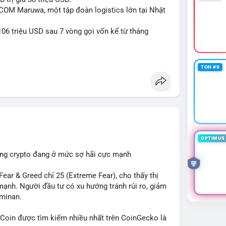
tiền trước khi đưa ra quyết định vào lệnh, đồng
-COM Maruwa, một tập đoàn logistics lớn tại Nhật
rị rủi ro trong bối cảnh thanh khoản mỏng.
06 triệu USD sau 7 vòng gọi vốn kể từ tháng
ngcu64556
#whalebtc
#theodoidongtien
kchain
TON #9
OPTIMUS 
ường crypto đang ở mức sợ hãi cực mạnh
ar & Greed chỉ 25 (Extreme Fear), cho thấy thị
mạnh. Người đầu tư có xu hướng tránh rủi ro, giảm
ominan.
in được tìm kiếm nhiều nhất trên CoinGecko là