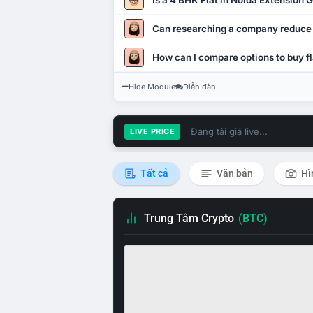
Is a 4 BHK Flat in Noida Extension
Can researching a company reduce
How can I compare options to buy fl
Hide Module
Diễn đàn
Đang tải giá live...
LIVE PRICE
Tất cả
Văn bản
Hì
Trung Tâm Crypto
(BTC)