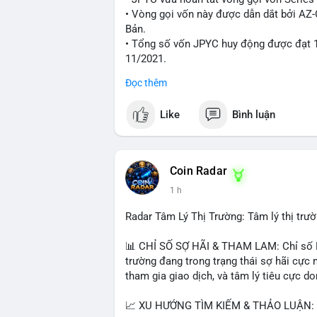
xúc; hãy chờ xác nhận hướng đi của dòng 
• Vòng gọi vốn này được dẫn dắt bởi AZ
thời đặt lệnh dừng lỗ chặt chẽ để quản t
Bản.
• Tổng số vốn JPYC huy động được đạt 1
#25dot8btc
#dichuyen1_66trieuusd
#kha
11/2021.
Đọc thêm
#jpyc
#cryptonews
#web3
#japan
#bloc
Like
Bình luận
$btc $eth
#vlikevn
#titanbot
Coin Radar
📰 Nguồn: CoinDesk
1 h
Radar Tâm Lý Thị Trường: Tâm lý thị tr
📊 CHỈ SỐ SỢ HÃI & THAM LAM: Chỉ số Fe
trường đang trong trạng thái sợ hãi cực 
tham gia giao dịch, và tâm lý tiêu cực d
📈 XU HƯỚNG TÌM KIẾM & THẢO LUẬN: Co