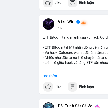
Like
Bình luận
dụng giá trị giảm để bù đắp biến động.
- Cơ quan quản lý Hồng Kông bắt đầu cấ
ngặt.
- Tòa án Nga công nhận crypto là tài sản p
Vlike Wire
dân sự.
1 h
- Trump hy vọng ký luật cơ cấu thị trườn
- Saga’s EVM blockchain ngừng hoạt độn
ETF Bitcoin tăng mạnh sau vụ hack Coldc
Ethereum.
- Steak ’n Shake triển khai chương trình
- ETF Bitcoin tại Mỹ nhận dòng tiền lớn 
lương bằng BTC.
- Vụ hack Coldcard wallet đã làm tăng s
- Nhiều nhà đầu tư có thể chuyển từ tự q
#binancesquare
#cryptonews
#btc
#eth
- Liên hệ giữa hack và tăng ETF vẫn chưa
$btc $eth $sol $xrp $cc $sky $sand $skr
#binancesquare
#cryptonews
#btc
#etf
Đọc thêm
#vlikevn
#titanbot
$btc
Like
Bình luận
📰 Nguồn: Decrypt
#vlikevn
#titanbot
📰 Nguồn: Cointelegraph
Đội Trinh Sát Cá Voi