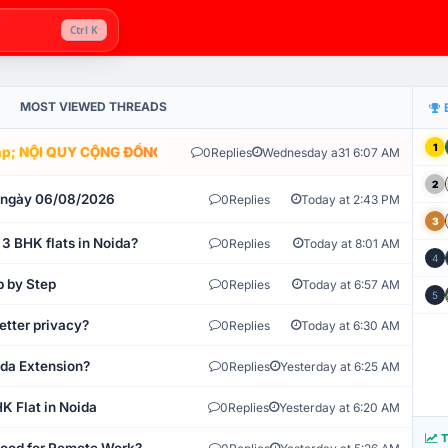
Ctrl K
MOST VIEWED THREADS
1
; NỘI QUY CỘNG ĐỒNG VLIKE.VN: HỆ THỐNG GIÁM SÁT TỰ ĐỘNG V
0
Replies
Wednesday a31 6:07 AM
2
t ngày 06/08/2026
0
Replies
Today at 2:43 PM
3
 3 BHK flats in Noida?
0
Replies
Today at 8:01 AM
4
p by Step
0
Replies
Today at 6:57 AM
5
etter privacy?
0
Replies
Today at 6:30 AM
ida Extension?
0
Replies
Yesterday at 6:25 AM
K Flat in Noida
0
Replies
Yesterday at 6:20 AM
T