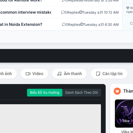
 Good for Remote Work?
0
Replies
Yesterday at 5:26 AM
Đi
 common interview mistakes?
0
Replies
Tuesday a31 10:12 AM
ngày
C
at in Noida Extension?
0
Replies
Tuesday a31 6:30 AM
nh ảnh
Video
Âm thanh
Các tập tin
Thàn
Biểu Đồ Xu Hướng
Danh Sách Theo Dõi
Vlike W