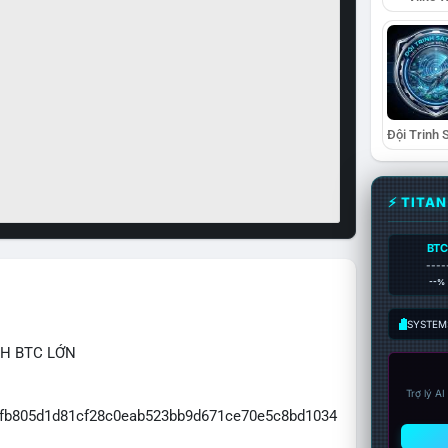
⚡ TITA
BTC
----
--%
SYSTEM:
CH BTC LỚN
Trợ lý A
e0fb805d1d81cf28c0eab523bb9d671ce70e5c8bd1034