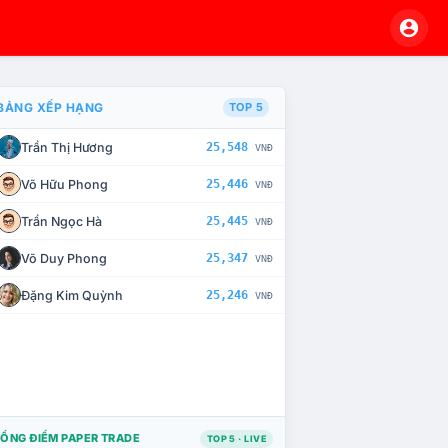
BẢNG XẾP HẠNG
TOP 5
Trần Thị Hương
25,548
VNĐ
À CHẾ TÀI XỬ LÝ VI PHẠM
Võ Hữu Phong
25,446
VNĐ
Trần Ngọc Hà
25,445
VNĐ
Võ Duy Phong
25,347
VNĐ
Đặng Kim Quỳnh
25,246
VNĐ
ỔNG ĐIỂM PAPER TRADE
TOP 5 · LIVE