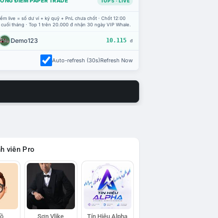
ỔNG ĐIỂM PAPER TRADE
TOP 5 · LIVE
ểm live = số dư ví + ký quỹ + PnL chưa chốt · Chốt 12:00
 cuối tháng · Top 1 trên 20.000 đ nhận 30 ngày VIP Whale.
Demo123
10.115
đ
Auto-refresh (30s)
Refresh Now
h viên Pro
Hồ
Sơn Vlike
Tín Hiệu Alpha