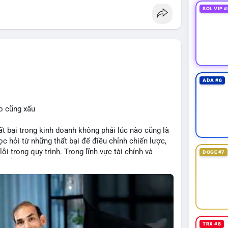
SOL VIP #
#eip8363
ADA #6
o cũng xấu
bại trong kinh doanh không phải lúc nào cũng là
c hỏi từ những thất bại để điều chỉnh chiến lược,
ỗi trong quy trình. Trong lĩnh vực tài chính và
DOGE #7
quản lý rủi ro hiệu quả và tránh lặp lại sai lầm. Điều
 các mô hình kinh doanh mới hoặc đầu tư vào dự án
TRX #8