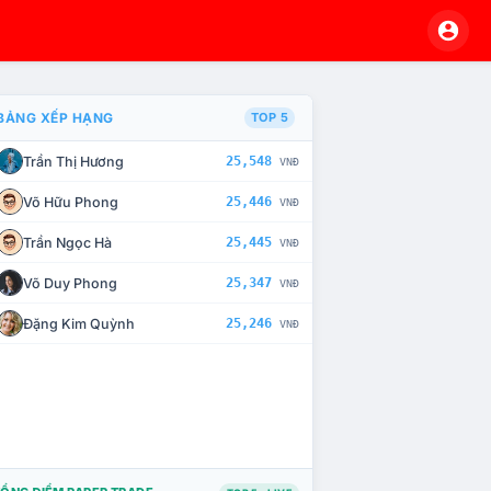
BẢNG XẾP HẠNG
TOP 5
Trần Thị Hương
25,548
VNĐ
À CHẾ TÀI XỬ LÝ VI PHẠM
Võ Hữu Phong
25,446
VNĐ
Trần Ngọc Hà
25,445
VNĐ
Võ Duy Phong
25,347
VNĐ
Đặng Kim Quỳnh
25,246
VNĐ