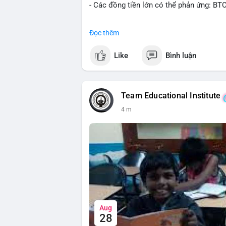
- Các đồng tiền lớn có thể phản ứng: BT
#binancesquare
#cryptonews
#btc
#eth
Đọc thêm
$btc $eth
Like
Bình luận
#vlikevn
#titanbot
📰 Nguồn: CoinDesk
Team Educational Institute
4 m
Aug
28