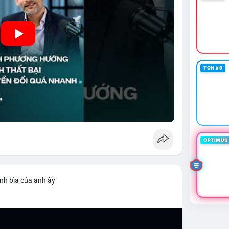
TON #9
OPTIMUS 
nh bìa của anh ấy