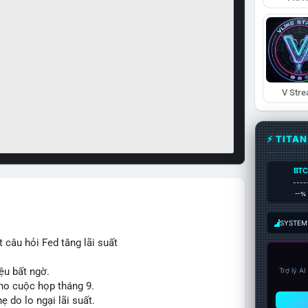
V Str
⚡ TITA
BTC
----
--%
SYSTEM:
 câu hỏi Fed tăng lãi suất
ệu bất ngờ.
Trợ lý A
cho cuộc họp tháng 9.
ẹ do lo ngại lãi suất.