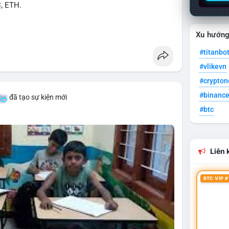
C, ETH.
Xu hướn
#titanbo
#vlikevn
#crypto
#binanc
đã tạo sự kiện mới
#btc
Liên k
BTC VIP #