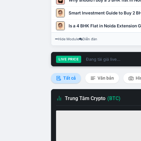
Why should I buy a 3 BHK flat in No
Smart Investment Guide to Buy 2 BH
Is a 4 BHK Flat in Noida Extension
Hide Module
Diễn đàn
Đang tải giá live...
LIVE PRICE
Tất cả
Văn bản
Hì
Trung Tâm Crypto
(BTC)