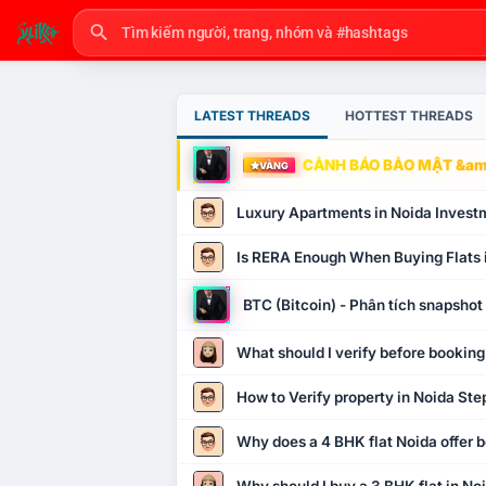
LATEST THREADS
HOTTEST THREADS
CẢNH BÁO BẢO MẬT &amp
VÀNG
Luxury Apartments in Noida Invest
Is RERA Enough When Buying Flats 
BTC (Bitcoin) - Phân tích snapsho
What should I verify before booking
How to Verify property in Noida Ste
Why does a 4 BHK flat Noida offer b