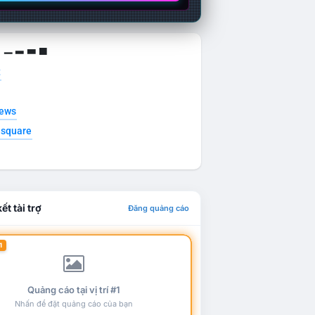
g ▁ ▂ ▃ ▄
t
news
esquare
ết tài trợ
Đăng quảng cáo
1
Quảng cáo tại vị trí #1
Nhấn để đặt quảng cáo của bạn