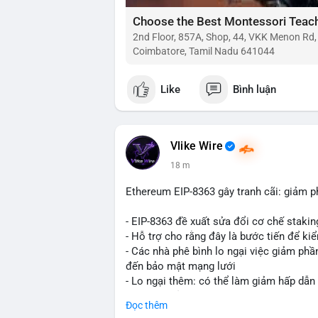
2nd Floor, 857A, Shop, 44, VKK Menon Rd
Coimbatore, Tamil Nadu 641044
Like
Bình luận
Vlike Wire
19 m
Ethereum EIP-8363 gây tranh cãi: giảm p
- EIP-8363 đề xuất sửa đổi cơ chế stak
- Hỗ trợ cho rằng đây là bước tiến để ki
- Các nhà phê bình lo ngại việc giảm ph
đến bảo mật mạng lưới
- Lo ngại thêm: có thể làm giảm hấp dẫn
tham gia của nhà đầu tư istituционаl
Đọc thêm
- Diễn ra trong bối cảnh Ethereum đang 