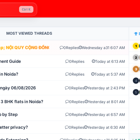
Ctrl K
MOST VIEWED THREADS
1
; NỘI QUY CỘNG ĐỒNG VLIKE.VN: HỆ THỐNG GIÁM SÁT TỰ ĐỘNG V
0
Replies
Wednesday a31 6:07 AM
2
ment Guide
0
Replies
Today at 6:13 AM
3
in Noida?
0
Replies
Today at 5:37 AM
4
t ngày 06/08/2026
0
Replies
Yesterday at 2:43 PM
5
 3 BHK flats in Noida?
0
Replies
Yesterday at 8:01 AM
p by Step
0
Replies
Yesterday at 6:57 AM
etter privacy?
0
Replies
Yesterday at 6:30 AM