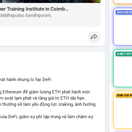
Choose the Best Montessori Teacher Training Institute in Coimbatore for a Rewarding Career
ETH VIP #
, Siddhapudur, Gandhipuram,
USDT VIP
hát hành nhưng lo hại DeFi
ing Ethereum để giảm lượng ETH phát hành mới
BNB VIP 
ểm soát lạm phát và tăng giá trị ETH dài hạn
ần thưởng sẽ làm yếu động lực staking, ảnh hưởng
 của DeFi, giảm sự phi tập trung và làm chậm sự
cân bằng giữa giảm phát hành và duy trì sức hấp dẫn