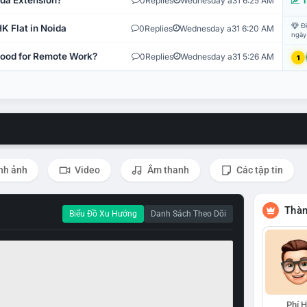
ida Extension?
0
Replies
Wednesday a31 6:25 AM
T
Đi
K Flat in Noida
0
Replies
Wednesday a31 6:20 AM
ngày
 Good for Remote Work?
0
Replies
Wednesday a31 5:26 AM
1
nh ảnh
Video
Âm thanh
Các tập tin
Thàn
Biểu Đồ Xu Hướng
Danh Sách Theo Dõi
Phí 