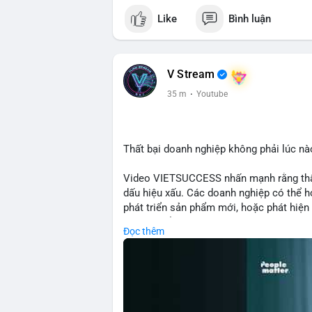
cho hệ sinh thái
Like
Bình luận
#binancesquare
#cryptonews
#eth
#defi
$eth
V Stream
#vlikevn
#titanbot
35 m
·
Youtube
📰 Nguồn: Cointelegraph
Thất bại doanh nghiệp không phải lúc nà
Video VIETSUCCESS nhấn mạnh rằng thất 
dấu hiệu xấu. Các doanh nghiệp có thể họ
phát triển sản phẩm mới, hoặc phát hiện l
crypto, hiểu rõ nguyên nhân thất bại giúp 
Đọc thêm
này đặc biệt quan trọng khi áp dụng vào
blockchain.
🎥 Xem video trực tiếp tại:
Nguồn: VIETSUCCESS