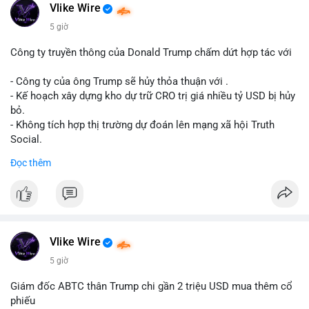
Động thái này có thể là bước chuẩn bị thanh khoản để bán ra,
Vlike Wire
hoặc tái phân bổ tài sản giữa các ví nóng nhằm tối ưu phí giao
5 giờ
dịch. Việc di chuyển một phần nhỏ trong tổng nắm giữ cho
thấy cá voi đang thăm dò thanh khoản thị trường trước khi có
Công ty truyền thông của Donald Trump chấm dứt hợp tác với
hành động lớn hơn.
- Công ty của ông Trump sẽ hủy thỏa thuận với .
Lời khuyên cho nhà đầu tư nhỏ lẻ: Theo dõi xác nhận giao dịch
- Kế hoạch xây dựng kho dự trữ CRO trị giá nhiều tỷ USD bị hủy
và dòng tiền tiếp theo từ ví nguồn. Khối lượng này chưa đủ tạo
bỏ.
áp lực bán mạnh, nhưng nếu xuất hiện thêm 2-3 giao dịch
- Không tích hợp thị trường dự đoán lên mạng xã hội Truth
tương tự trong 24 giờ tới, khả năng cao là sóng điều chỉnh
Social.
ngắn hạn. Giữ tỷ trọng danh mục hợp lý, tránh FOMO mua đuổi
Đọc thêm
ở vùng giá hiện tại.
#binancesquare
#cryptonews
#cro
#trump
#truthsocial
#12dot1btc
#786kusd
#dichuyenvinuong
#khangcu64900
$cro
#mempoolbtc
#vlikevn
#titanbot
Vlike Wire
📰 Nguồn: Cointelegraph
5 giờ
Giám đốc ABTC thân Trump chi gần 2 triệu USD mua thêm cổ
phiếu