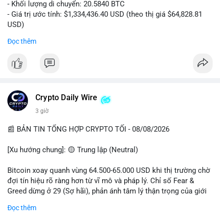
- Khối lượng di chuyển: 20.5840 BTC
- Giá trị ước tính: $1,334,436.40 USD (theo thị giá $64,828.81
USD)
- Thời gian: 00:19:43 2026-08-08 UTC
Đọc thêm
Nhận định phân tích: Giao dịch 20.58 BTC trị giá hơn 1.33 triệu
USD được thực hiện vào phiên Á, thời điểm thanh khoản
mỏng. Quy mô này nằm trong nhóm cá voi trung bình, chưa đủ
tạo áp lực bán trực tiếp lên sàn. Khả năng cao là hành vi tái
phân bổ tài sản giữa các ví nóng, hoặc chuẩn bị thanh khoản
Crypto Daily Wire
cho các lệnh OTC. Dòng tiền không đổ thẳng lên sàn tập trung,
3 giờ
nên rủi ro bán tháo ngắn hạn thấp, nhưng tâm lý thị trường có
thể dao động nhẹ do theo dõi sát biến động ví lớn.
📰 BẢN TIN TỔNG HỢP CRYPTO TỐI - 08/08/2026
Lời khuyên: Nhà đầu tư nhỏ lẻ không nên hành động theo cảm
[Xu hướng chung]: 🟡 Trung lập (Neutral)
xúc từ một giao dịch đơn lẻ. Quan sát thêm 2-3 khối chuyển
tiếp theo trong 24 giờ để xác nhận xu hướng. Giữ tỷ trọng tiền
Bitcoin xoay quanh vùng 64.500-65.000 USD khi thị trường chờ
mặt hợp lý, tránh đòn bẩy cao trong vùng giá hiện tại.
đợi tín hiệu rõ ràng hơn từ vĩ mô và pháp lý. Chỉ số Fear &
Greed dừng ở 29 (Sợ hãi), phản ánh tâm lý thận trọng của giới
#20dot58btc
#phienau
#taiphanbotaisan
#giaodichotc
đầu tư.
Đọc thêm
#theodoivilon