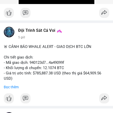
Xem chi tiết các bài viết đầy đủ tại dòng thời gian của Vlike.vn!
#ofacsanctions
#bitgoipo
#bybitlawsuit
#crodelist
#nearshortsignal
Đội Trinh Sát Cá Voi
5 giờ
🚨 CẢNH BÁO WHALE ALERT - GIAO DỊCH BTC LỚN
Chi tiết giao dịch:
- Mã giao dịch: 940123d7...4a49099f
- Khối lượng di chuyển: 12.1074 BTC
- Giá trị ước tính: $785,887.38 USD (theo thị giá $64,909.56
USD)
- Thời gian: 22:17:40 2026-08-07 UTC
Đọc thêm
Nhận định phân tích hành vi của Cá voi dựa trên giao dịch này:
Khối lượng 12.1 BTC tương đương gần 786 nghìn USD được di
chuyển trong một giao dịch chưa xác nhận duy nhất. Mức giá
$64,909.56 đang nằm gần vùng kháng cự tâm lý quan trọng.