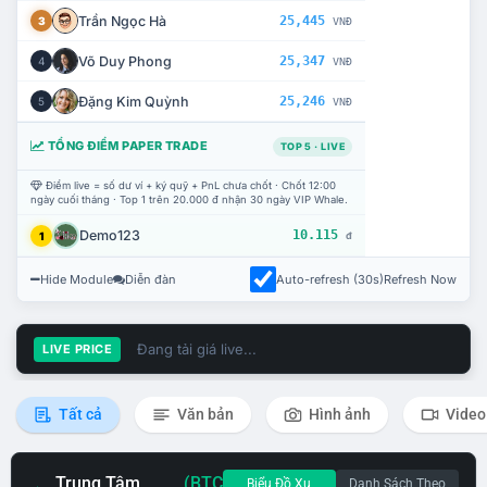
Trần Ngọc Hà
25,445
3
VNĐ
Võ Duy Phong
25,347
4
VNĐ
Đặng Kim Quỳnh
25,246
5
VNĐ
TỔNG ĐIỂM PAPER TRADE
TOP 5 · LIVE
Điểm live = số dư ví + ký quỹ + PnL chưa chốt · Chốt 12:00
ngày cuối tháng · Top 1 trên 20.000 đ nhận 30 ngày VIP Whale.
Demo123
10.115
1
đ
Hide Module
Diễn đàn
Auto-refresh (30s)
Refresh Now
Đang tải giá live...
LIVE PRICE
Tất cả
Văn bản
Hình ảnh
Video
Trung Tâm
(BTC
Biểu Đồ Xu
Danh Sách Theo