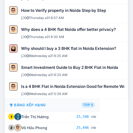
How to Verify property in Noida Step by Step
0
Thursday a31 6:57 AM
Why does a 4 BHK flat Noida offer better privacy?
0
Thursday a31 6:30 AM
Why should I buy a 3 BHK flat in Noida Extension?
0
Wednesday a31 6:25 AM
Smart Investment Guide to Buy 2 BHK Flat in Noida
0
Wednesday a31 6:20 AM
Is a 4 BHK Flat in Noida Extension Good for Remote Work?
0
Wednesday a31 5:26 AM
BẢNG XẾP HẠNG
TOP 5
Trần Thị Hương
25,548
1
VNĐ
Võ Hữu Phong
25,446
2
VNĐ