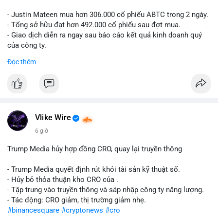
- Justin Mateen mua hơn 306.000 cổ phiếu ABTC trong 2 ngày.
- Tổng sở hữu đạt hơn 492.000 cổ phiếu sau đợt mua.
- Giao dịch diễn ra ngay sau báo cáo kết quả kinh doanh quý
của công ty.
Đọc thêm
#abtc
#cryptonews
#stockmarket
#trump
$btc $eth
#vlikevn
#titanbot
Vlike Wire
📰 Nguồn: CoinDesk
6 giờ
Trump Media hủy hợp đồng CRO, quay lại truyền thông
- Trump Media quyết định rút khỏi tài sản kỹ thuật số.
- Hủy bỏ thỏa thuận kho CRO của .
- Tập trung vào truyền thông và sáp nhập công ty năng lượng.
- Tác động: CRO giảm, thị trường giảm nhẹ.
#binancesquare
#cryptonews
#cro