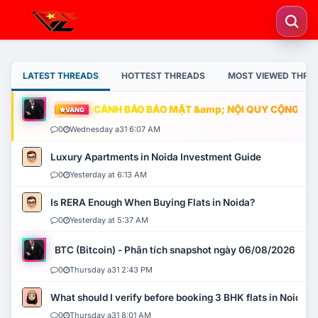
LATEST THREADS
HOTTEST THREADS
MOST VIEWED THRE
CẢNH BÁO BẢO MẬT &amp; NỘI QUY CỘNG ĐỒNG
VÀNG
0
Wednesday a31 6:07 AM
Luxury Apartments in Noida Investment Guide
0
Yesterday at 6:13 AM
Is RERA Enough When Buying Flats in Noida?
0
Yesterday at 5:37 AM
BTC (Bitcoin) - Phân tích snapshot ngày 06/08/2026
0
Thursday a31 2:43 PM
What should I verify before booking 3 BHK flats in Noida?
0
Thursday a31 8:01 AM