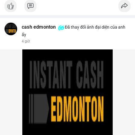
- Thị trường & Giá cả: Bitcoin chạm mốc 65.000 USD sau khi
dữ liệu nonfarm payrolls Mỹ thấp hơn dự báo, làm giảm khả
năng Fed tăng lãi suất. Tuy nhiên, khối lượng hợp đồng vô hạn
trên sàn tập trung giảm xuống 4.000 tỷ USD, thấp nhất 31
tháng. NEAR giảm 4,1% xuống 1,5910 USD, chịu áp lực bán
cash edmonton
Đã thay đổi ảnh đại diện của anh
mạnh.
ấy
4 giờ
- Quy định & Pháp lý: OFAC trừng phạt 2 sàn crypto liên quan
Iran (Shelbit, Aban Tether) vì rửa tiền 5 triệu USD. Nga triệt phá
mạng lưới sàn crypto bất hợp pháp tại Moscow, bắt giữ 20 đối
tượng. Trump Media hủy thỏa thuận kho dự trữ CRO trị giá
nhiều tỷ USD, khiến CRO giảm mạnh.
- Tổ chức & Công nghệ: Bybit khởi kiện Triều Tiên và Lazarus
Group vụ hack 1,5 tỷ USD, đã nhận lệnh đóng băng tài sản.
Circle mở rộng USDC lên OKX qua X Layer. BitGo IPO thành
công ở mức 18 USD/cổ phiếu, định giá 2 tỷ USD.
Nhà đầu tư nên theo dõi sát dòng tiền cá voi khi xuất hiện
nhiều giao dịch lớn (từ 4 BTC đến 210 BTC) trong ngày, ưu tiên
quản trị rủi ro trong bối cảnh thanh khoản suy yếu.