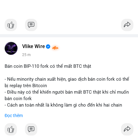
Vlike Wire
25 m
Bán coin BIP-110 fork có thể mất BTC thật
- Nếu minority chain xuất hiện, giao dịch bán coin fork có thể
bị replay trên Bitcoin
- Điều này có thể khiến người bán mất BTC thật khi chỉ muốn
bán coin fork
- Cách an toàn nhất là không làm gì cho đến khi hai chain
được tách riêng
Đọc thêm
-
#binancesquare
#cryptonews
#btc
#bip110
$btc