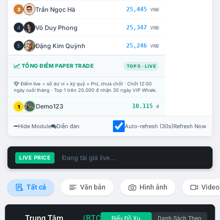
Trần Ngọc Hà
25,445
3
VNĐ
Võ Duy Phong
25,347
4
VNĐ
Đặng Kim Quỳnh
25,246
5
VNĐ
TỔNG ĐIỂM PAPER TRADE
TOP 5 · LIVE
Điểm live = số dư ví + ký quỹ + PnL chưa chốt · Chốt 12:00
ngày cuối tháng · Top 1 trên 20.000 đ nhận 30 ngày VIP Whale.
Demo123
10.115
1
đ
Hide Module
Diễn đàn
Auto-refresh (30s)
Refresh Now
Đang tải giá live...
LIVE PRICE
Tất cả
Văn bản
Hình ảnh
Video
Trung Tâm
(BTC
Biểu Đồ Xu
Danh Sách Theo