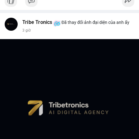
Tribe Tronics
Đã thay đổi ảnh đại diện của anh ấy
3 giờ