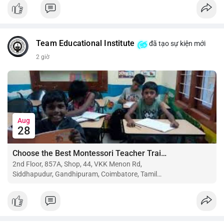
$btc $eth
#vlikevn
#titanbot
Team Educational Institute
đã tạo sự kiện mới
📰 Nguồn: CoinDesk
2 giờ
Aug
28
Choose the Best Montessori Teacher Training Institute in Coimbatore for a Rewarding Career
2nd Floor, 857A, Shop, 44, VKK Menon Rd,
Siddhapudur, Gandhipuram, Coimbatore, Tamil
Nadu 641044