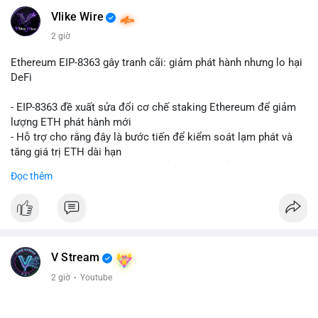
Vlike Wire
2 giờ
Ethereum EIP-8363 gây tranh cãi: giảm phát hành nhưng lo hại
DeFi
- EIP-8363 đề xuất sửa đổi cơ chế staking Ethereum để giảm
lượng ETH phát hành mới
- Hỗ trợ cho rằng đây là bước tiến để kiểm soát lạm phát và
tăng giá trị ETH dài hạn
- Các nhà phê bình lo ngại việc giảm phần thưởng sẽ làm yếu
Đọc thêm
động lực staking, ảnh hưởng đến bảo mật mạng lưới
- Lo ngại thêm: có thể làm giảm hấp dẫn của DeFi, giảm sự phi
tập trung và làm chậm sự tham gia của nhà đầu tư istituционаl
- Diễn ra trong bối cảnh Ethereum đang cân bằng giữa giảm
phát hành và duy trì sức hấp dẫn cho hệ sinh thái
#binancesquare
#cryptonews
#eth
#defi
#eip8363
V Stream
2 giờ
·
Youtube
$eth
#vlikevn
#titanbot