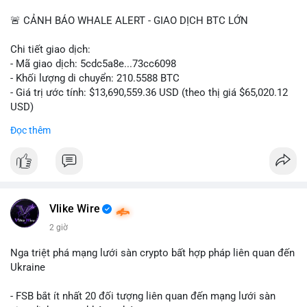
📰 Nguồn: CoinDesk
🚨 CẢNH BÁO WHALE ALERT - GIAO DỊCH BTC LỚN
Chi tiết giao dịch:
- Mã giao dịch: 5cdc5a8e...73cc6098
- Khối lượng di chuyển: 210.5588 BTC
- Giá trị ước tính: $13,690,559.36 USD (theo thị giá $65,020.12
USD)
- Thời gian: 14:19:51 2026-08-07 UTC
Đọc thêm
Nhận định phân tích hành vi của Cá voi dựa trên giao dịch này
(ví dụ: chuyển dịch lượng lớn coin, gom hàng ví lạnh, áp lực
bán tiềm năng...) và tác động tâm lý thị trường.
Lời khuyên ngắn gọn cho nhà đầu tư nhỏ lẻ.
Vlike Wire
Hashtags: Tự trích xuất 3-5 hashtag ĐỘC NHẤT từ nội dung
2 giờ
chính của bài viết này. Hashtag phải là các từ khóa cụ thể xuất
hiện trong bài (khối lượng BTC, hành vi cá voi, loại ví, mức giá
Nga triệt phá mạng lưới sàn crypto bất hợp pháp liên quan đến
USD). TUYỆT ĐỐI KHÔNG lặp lại các hashtag chung chung
Ukraine
giống nhau ở mọi bài như
#whalealert
,
#smartmoney
,
#cryptonews
,
#vlikesignals
. Mỗi bài viết phải có bộ hashtag
- FSB bắt ít nhất 20 đối tượng liên quan đến mạng lưới sàn