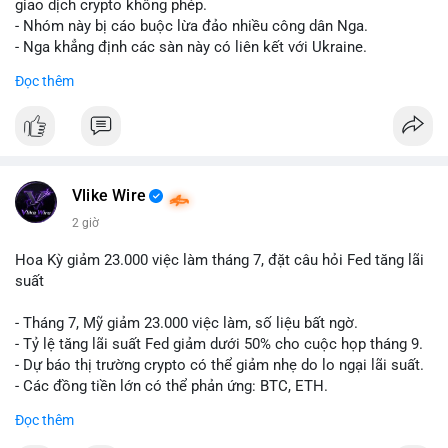
riêng biệt phản ánh đúng nội dung cụ thể của giao dịch đó. Ví
giao dịch crypto không phép.
dụ nếu giao dịch 45 BTC chuyển ví lạnh:
#45btc
#vilanh
- Nhóm này bị cáo buộc lừa đảo nhiều công dân Nga.
#tichluydaihan
#btcmempool
. KHÔNG dùng hashtag tên mô
- Nga khẳng định các sàn này có liên kết với Ukraine.
hình AI (
#gpt
,
#deepseek
,
#gemini
,
#claude
,
#ai
).
Đọc thêm
#russia
#cryptonews
#regulation
#fsb
$btc $eth
#vlikevn
#titanbot
Vlike Wire
📰 Nguồn: CoinDesk
2 giờ
Hoa Kỳ giảm 23.000 việc làm tháng 7, đặt câu hỏi Fed tăng lãi
suất
- Tháng 7, Mỹ giảm 23.000 việc làm, số liệu bất ngờ.
- Tỷ lệ tăng lãi suất Fed giảm dưới 50% cho cuộc họp tháng 9.
- Dự báo thị trường crypto có thể giảm nhẹ do lo ngại lãi suất.
- Các đồng tiền lớn có thể phản ứng: BTC, ETH.
Đọc thêm
#binancesquare
#cryptonews
#btc
#eth