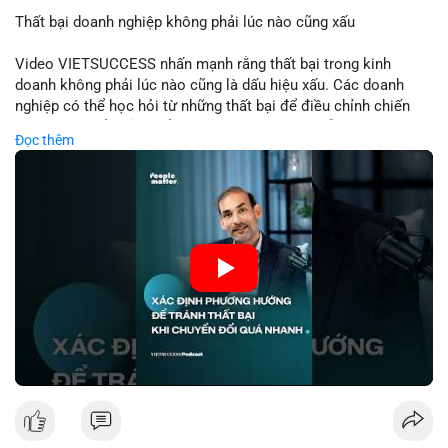
Thất bại doanh nghiệp không phải lúc nào cũng xấu
📰 Nguồn: Cointelegraph
Video VIETSUCCESS nhấn mạnh rằng thất bại trong kinh
doanh không phải lúc nào cũng là dấu hiệu xấu. Các doanh
nghiệp có thể học hỏi từ những thất bại để điều chỉnh chiến
lược, phát triển sản phẩm mới, hoặc phát hiện lỗi trong quy
Đọc thêm
trình. Trong lĩnh vực tài chính và crypto, hiểu rõ nguyên nhân
thất bại giúp quản lý rủi ro hiệu quả và tránh lặp lại sai lầm.
Điều này đặc biệt quan trọng khi áp dụng vào các mô hình kinh
doanh mới hoặc đầu tư vào dự án blockchain.
🎥 Xem video trực tiếp tại:
Nguồn: VIETSUCCESS