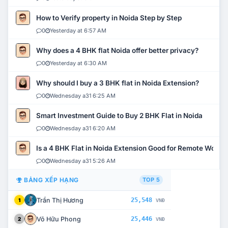
How to Verify property in Noida Step by Step
0
Yesterday at 6:57 AM
Why does a 4 BHK flat Noida offer better privacy?
0
Yesterday at 6:30 AM
Why should I buy a 3 BHK flat in Noida Extension?
0
Wednesday a31 6:25 AM
Smart Investment Guide to Buy 2 BHK Flat in Noida
0
Wednesday a31 6:20 AM
Is a 4 BHK Flat in Noida Extension Good for Remote Work?
0
Wednesday a31 5:26 AM
BẢNG XẾP HẠNG
TOP 5
Trần Thị Hương
25,548
1
VNĐ
Võ Hữu Phong
25,446
2
VNĐ