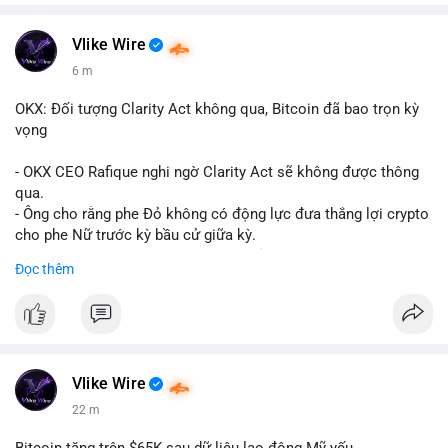
Vlike Wire
6 m
OKX: Đối tượng Clarity Act không qua, Bitcoin đã bao trọn kỳ
vọng
- OKX CEO Rafique nghi ngờ Clarity Act sẽ không được thông
qua.
- Ông cho rằng phe Đỏ không có động lực đưa thắng lợi crypto
cho phe Nữ trước kỳ bầu cử giữa kỳ.
- Sự lạc quan đã được giá Bitcoin phản ánh, không cần thêm
Đọc thêm
hỗ trợ pháp lý.
- Nếu luật không qua, Bitcoin vẫn duy trì mức giá hiện tại.
#binancesquare
#cryptonews
#btc
$btc
Vlike Wire
22 m
#vlikevn
#titanbot
Bitcoin tăng trên $65K sau dữ liệu lao động Mỹ yếu