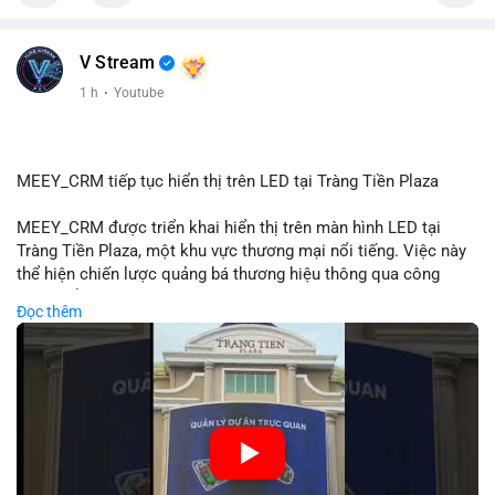
📰 Nguồn: Cointelegraph
V Stream
1 h
·
Youtube
MEEY_CRM tiếp tục hiển thị trên LED tại Tràng Tiền Plaza
MEEY_CRM được triển khai hiển thị trên màn hình LED tại
Tràng Tiền Plaza, một khu vực thương mại nổi tiếng. Việc này
thể hiện chiến lược quảng bá thương hiệu thông qua công
nghệ hiển thị công cộng. Tràng Tiền Plaza thu hút lượng khách
Đọc thêm
lớn hàng ngày, giúp tăng cường nhận diện thương hiệu
MEEY_CRM. Mô hình này kết hợp công nghệ LED với việc đặt
sản tại điểm giao thông quan trọng.
🎥 Xem video trực tiếp tại:
Nguồn: Đồng Tâm