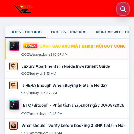
LATEST THREADS
HOTTEST THREADS
MOST VIEWED THRE
CẢNH BÁO BẢO MẬT &amp; NỘI QUY CỘNG ĐỒNG
VÀNG
0
Wednesday a31 6:07 AM
Luxury Apartments in Noida Investment Guide
0
Today at 6:13 AM
Is RERA Enough When Buying Flats in Noida?
0
Today at 5:37 AM
BTC (Bitcoin) - Phân tích snapshot ngày 06/08/2026
0
Yesterday at 2:43 PM
What should I verify before booking 3 BHK flats in Noida?
0
Yesterday at 8:01 AM