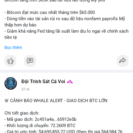
📰 Nguồn: CoinDesk
- Bitcoin đạt mức cao nhất tháng trên $65.000
- Dòng tiền vào tài sản rủi ro sau dữ liệu nonfarm payrolls Mỹ
thấp hơn dự báo
- Giảm khả năng Fed tăng lãi suất làm dịu lo ngại về chính sách
tiền tệ
#binancesquare
#cryptonews
#btc
Đọc thêm
$btc
#vlikevn
#titanbot
📰 Nguồn: Cointelegraph
Đội Trinh Sát Cá Voi
37 m
🚨 CẢNH BÁO WHALE ALERT - GIAO DỊCH BTC LỚN
Chi tiết giao dịch:
- Mã giao dịch: 2c451a4a...65912e5b
- Khối lượng di chuyển: 72.2609 BTC
- Giá trị ước tính: $4,695,855.22 USD (theo thị giá $64,984.76