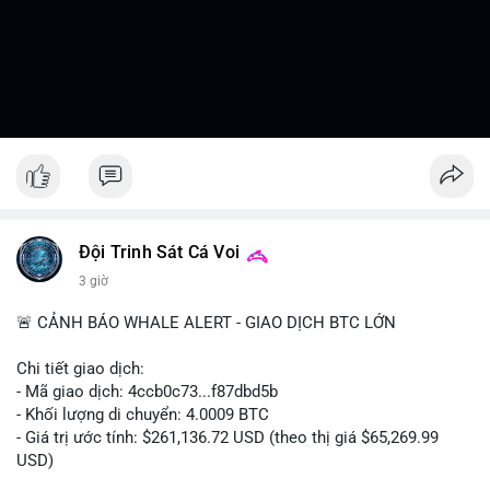
Đội Trinh Sát Cá Voi
3 giờ
🚨 CẢNH BÁO WHALE ALERT - GIAO DỊCH BTC LỚN
Chi tiết giao dịch:
- Mã giao dịch: 4ccb0c73...f87dbd5b
- Khối lượng di chuyển: 4.0009 BTC
- Giá trị ước tính: $261,136.72 USD (theo thị giá $65,269.99
USD)
- Thời gian: 13:19:46 2026-08-07 UTC