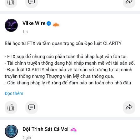
#vlikevn
#titanbot
📰 Nguồn: CoinDesk
Vlike Wire
1 h
Bài học từ FTX và tầm quan trọng của Đạo luật CLARITY
- FTX sụp đổ nhưng các phần tuân thủ pháp luật vẫn tồn tại.
- Tài chính truyền thống đang hội nhập mạnh mẽ với tài sản số.
- Đạo luật CLARITY nhằm bảo vệ tài sản số tương tự tài chính
truyền thống nhưng Thượng viện Mỹ chưa thông qua.
- Cần khung pháp lý rõ ràng để đảm bảo an toàn cho nhà đầu
tư.
Đọc thêm
#binancesquare
#cryptonews
#ftx
#regulation
#clarityact
$btc $eth
#vlikevn
#titanbot
Đội Trinh Sát Cá Voi
2 giờ