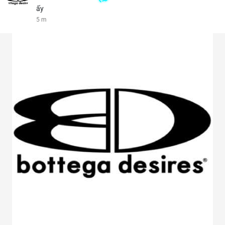
ấy
5 m