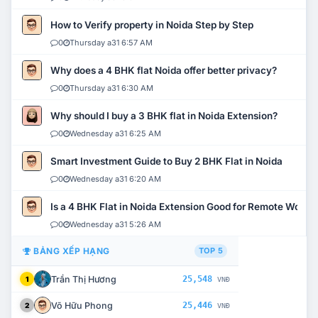
How to Verify property in Noida Step by Step
0
Thursday a31 6:57 AM
Why does a 4 BHK flat Noida offer better privacy?
0
Thursday a31 6:30 AM
Why should I buy a 3 BHK flat in Noida Extension?
0
Wednesday a31 6:25 AM
Smart Investment Guide to Buy 2 BHK Flat in Noida
0
Wednesday a31 6:20 AM
Is a 4 BHK Flat in Noida Extension Good for Remote Work?
0
Wednesday a31 5:26 AM
BẢNG XẾP HẠNG
TOP 5
Trần Thị Hương
25,548
1
VNĐ
Võ Hữu Phong
25,446
2
VNĐ