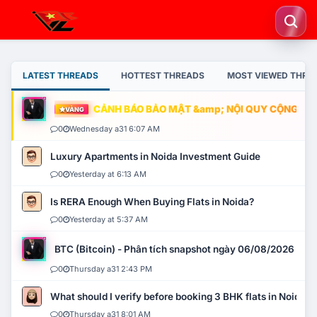
LATEST THREADS
HOTTEST THREADS
MOST VIEWED THRE
CẢNH BÁO BẢO MẬT &amp; NỘI QUY CỘNG ĐỒNG
VÀNG
0
Wednesday a31 6:07 AM
Luxury Apartments in Noida Investment Guide
0
Yesterday at 6:13 AM
Is RERA Enough When Buying Flats in Noida?
0
Yesterday at 5:37 AM
BTC (Bitcoin) - Phân tích snapshot ngày 06/08/2026
0
Thursday a31 2:43 PM
What should I verify before booking 3 BHK flats in Noida?
0
Thursday a31 8:01 AM