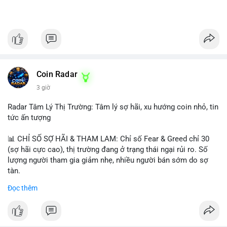
Coin Radar
3 giờ
Radar Tâm Lý Thị Trường: Tâm lý sợ hãi, xu hướng coin nhỏ, tin
tức ấn tượng
📊 CHỈ SỐ SỢ HÃI & THAM LAM: Chỉ số Fear & Greed chỉ 30
(sợ hãi cực cao), thị trường đang ở trạng thái ngại rủi ro. Số
lượng người tham gia giảm nhẹ, nhiều người bán sớm do sợ
tàn.
Đọc thêm
📈 XU HƯỚNG TÌM KIẾM & THẢO LUẬN: Biconomy (BICO),
Pudgy Penguins (PENGU), Bitcoin SV (BSV) và Kaspa (KAS) là
coin được tìm kiếm nhiều nhất. Chủ đề NFT (Pudgy Penguins),
AI (Hyperliquid) và ổn định (BSV) nổi bật.