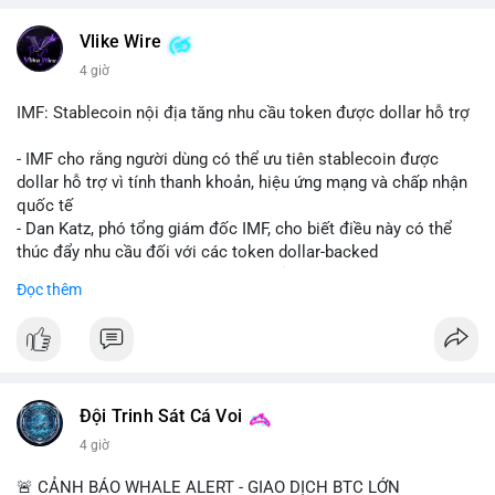
💬 DÒNG CHẢY TIN TỨC & TRUYỀN THÔNG: Bàn tán trên
Vlike Wire
Binance Square tập trung vào lệnh kẹp, dự báo NVDA và Musk
4 giờ
Starship 13. Telegram nhấn mạnh luật mới tại Brazil và tranh
luận về Clearity Act.
IMF: Stablecoin nội địa tăng nhu cầu token được dollar hỗ trợ
💡 NHẬN ĐỊNH & KHUYẾN NGHỊ: Tâm lý ngắn hạn vẫn tiêu
- IMF cho rằng người dùng có thể ưu tiên stablecoin được
cực do sợ hãi, nhưng xu hướng coin nhỏ và tin tức AI/NVIDA
dollar hỗ trợ vì tính thanh khoản, hiệu ứng mạng và chấp nhận
có thể tạo cơ hội mua sớm. Cần theo dõi sự thay đổi trong
quốc tế
chính sách crypto Mỹ.
- Dan Katz, phó tổng giám đốc IMF, cho biết điều này có thể
thúc đẩy nhu cầu đối với các token dollar-backed
📊 Nguồn: Radar Tâm Lý Thị Trường
- Nhận định được đưa ra trong bối cảnh các quốc gia phát
Đọc thêm
triển stablecoin nội địa
$btc $eth
#vlikevn
#titanbot
Đội Trinh Sát Cá Voi
📰 Nguồn: Cointelegraph
4 giờ
🚨 CẢNH BÁO WHALE ALERT - GIAO DỊCH BTC LỚN