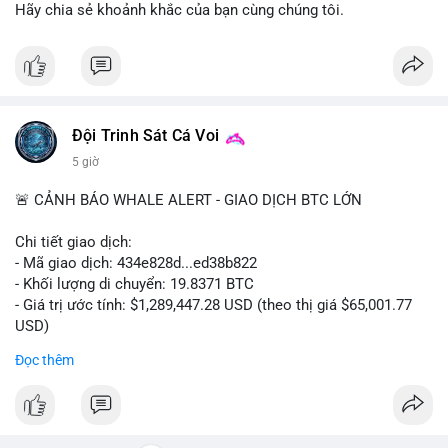
ra.
Hãy chia sẻ khoảnh khắc của bạn cùng chúng tôi.
Lời khuyên cho nhà đầu tư nhỏ lẻ: Quan sát dòng tiền vào/ra
các sàn lớn trong 24-48 giờ tới. Tránh hành động theo cảm
tính; nếu giá giảm nhẹ do tâm lý, có thể là cơ hội nhưng cần
quản lý rủi ro chặt chẽ. Không nên sử dụng đòn bẩy cao trong
thời điểm này.
Đội Trinh Sát Cá Voi
5 giờ
#61dot37btc
#chuyenvilanh
#tichluydaihan
#btcmempool
#aplucban
🚨 CẢNH BÁO WHALE ALERT - GIAO DỊCH BTC LỚN
Chi tiết giao dịch:
- Mã giao dịch: 434e828d...ed38b822
- Khối lượng di chuyển: 19.8371 BTC
- Giá trị ước tính: $1,289,447.28 USD (theo thị giá $65,001.77
USD)
- Thời gian: 05:19:14 2026-08-08 UTC
Đọc thêm
Nhận định phân tích:
Giao dịch gần 1.3 triệu USD được thực hiện trong khung giờ
thanh khoản thấp (sáng sớm UTC) cho thấy chủ ví có chủ đích