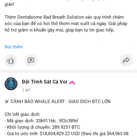
giản!
📰 Nguồn: CoinDesk
Thêm Dentabiome Bad Breath Solution vào quy trình chăm
sóc của bạn để có hơi thở thơm mát suốt cả ngày. Giải pháp
hỗ trợ giảm vi khuẩn gây mùi, giúp bạn tự tin giao tiếp.
Bắt đầu ngay hôm nay với bước chăm sóc nhỏ nhưng hiệu quả
Đọc thêm
lớn cho nụ cười khỏe mạnh.
#dentabiome
#badbreathsolution
#hoithothommat
#chamsocrangmieng
#suckhoerangmieng
#nucuoitutin
Đội Trinh Sát Cá Voi
2 giờ
🚨 CẢNH BÁO WHALE ALERT - GIAO DỊCH BTC LỚN
Chi tiết giao dịch:
- Mã giao dịch: 33b91166...9f2c389d
- Khối lượng di chuyển: 289.9251 BTC
- Giá trị ước tính: $18,834,429.22 USD (theo thị giá $64,963.08