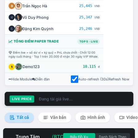
Trần Ngọc Hà
25,445
3
VNĐ
Võ Duy Phong
25,347
4
VNĐ
Đặng Kim Quỳnh
25,246
5
VNĐ
TỔNG ĐIỂM PAPER TRADE
TOP 5 · LIVE
Điểm live = số dư ví + ký quỹ + PnL chưa chốt · Chốt 12:00
ngày cuối tháng · Top 1 trên 20.000 đ nhận 30 ngày VIP Whale.
Demo123
10.115
1
đ
Hide Module
Diễn đàn
Auto-refresh (30s)
Refresh Now
Đang tải giá live...
LIVE PRICE
Tất cả
Văn bản
Hình ảnh
Video
Trung Tâm
(BTC
Biểu Đồ Xu
Danh Sách Theo