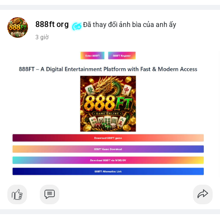
$btc
#289btc
#chuyenvilon
#giaodichchuaxacnhan
#biendongcung
#mucgia64963
#vlikevn
#titanbot
888ft org
Đã thay đổi ảnh bìa của anh ấy
3 giờ
📰 Nguồn: CoinDesk