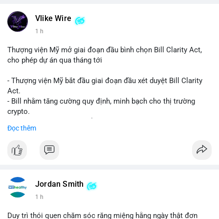
Vlike Wire
1 h
Thượng viện Mỹ mở giai đoạn đầu bình chọn Bill Clarity Act,
cho phép dự án qua tháng tới
- Thượng viện Mỹ bắt đầu giai đoạn đầu xét duyệt Bill Clarity
Act.
- Bill nhằm tăng cường quy định, minh bạch cho thị trường
crypto.
- Đạt 60 phiếu cần thiết để tiến tới tháng tới.
Đọc thêm
- Bill có thể ảnh hưởng pháp lý, hoạt động của các đồng tiền kỹ
thuật số.
#binancesquare
#cryptonews
#regulation
#ussenate
#clarityact
Jordan Smith
$btc $eth
1 h
#vlikevn
#titanbot
Duy trì thói quen chăm sóc răng miệng hằng ngày thật đơn