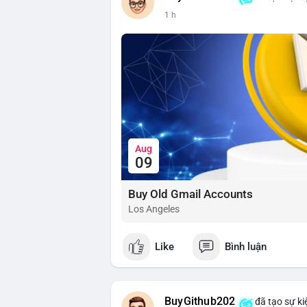
1 h
Aug
09
Buy Old Gmail Accounts
Los Angeles
Like
Bình luận
BuyGithub202
đã tạo sự ki