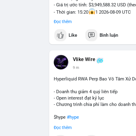
- Giá trị ước tính: $3,949,588.32 USD (th
- Thời gian: 15:20
1 2026-08-09 UTC
Đọc thêm
Nhận định phân tích:
Khối lượng 60.5 BTC trị giá gần 4 triệu 
Like
Bình luận
Mức giá $65,243 đang nằm gần vùng khán
bị thanh khoản trước khi đẩy giá. Nếu số
tiềm năng sẽ gia tăng. Ngược lại, nếu chuy
cá mập, củng cố niềm tin cho xu hướng t
Vlike Wire
9 m
Lời khuyên:
Nhà đầu tư nên theo dõi sát dòng tiền t
Hyperliquid RWA Perp Bao Vô Tâm Xử D
sàn, cần thận trọng với nhịp điều chỉnh. 
thể nắm giữ vị thế hiện tại.
- Doanh thu giảm 4 quý liên tiếp
- Open interest đạt kỷ lục
#60btc
#dongtiencavoi
#khangcu65k
#vi
- Chương trình chia phí làm cho doanh t
$hype
#hype
Đọc thêm
#vlikevn
#titanbot