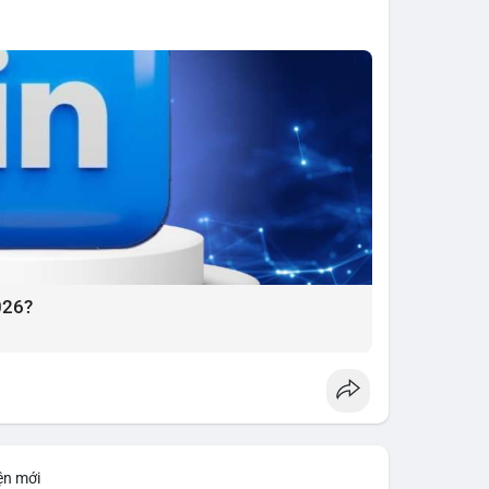
026?
ện mới