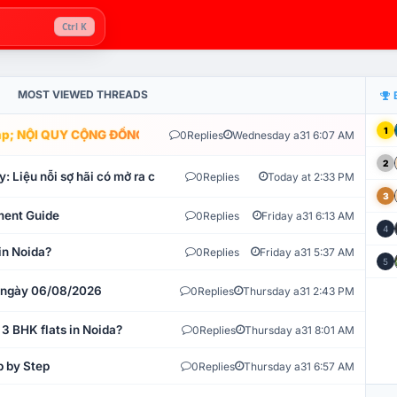
Ctrl K
MOST VIEWED THREADS
1
; NỘI QUY CỘNG ĐỒNG VLIKE.VN: HỆ THỐNG GIÁM SÁT TỰ ĐỘNG V
0
Replies
Wednesday a31 6:07 AM
2
: Liệu nỗi sợ hãi có mở ra cơ hội tích lũy?
0
Replies
Today at 2:33 PM
3
ment Guide
0
Replies
Friday a31 6:13 AM
4
in Noida?
0
Replies
Friday a31 5:37 AM
5
t ngày 06/08/2026
0
Replies
Thursday a31 2:43 PM
 3 BHK flats in Noida?
0
Replies
Thursday a31 8:01 AM
p by Step
0
Replies
Thursday a31 6:57 AM