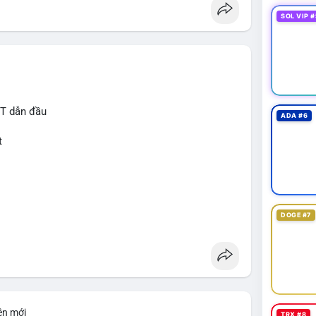
SOL VIP #
IT dẫn đầu
ADA #6
t
DOGE #7
ện mới
TRX #8