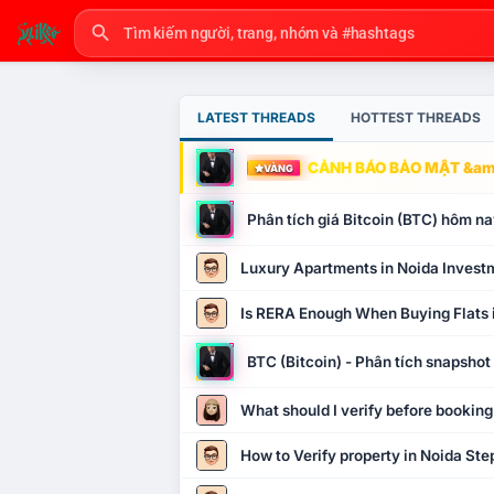
LATEST THREADS
HOTTEST THREADS
CẢNH BÁO BẢO MẬT &amp
VÀNG
Phân tích giá Bitcoin (BTC) hôm nay
Luxury Apartments in Noida Invest
Is RERA Enough When Buying Flats 
BTC (Bitcoin) - Phân tích snapsho
What should I verify before booking
How to Verify property in Noida Ste