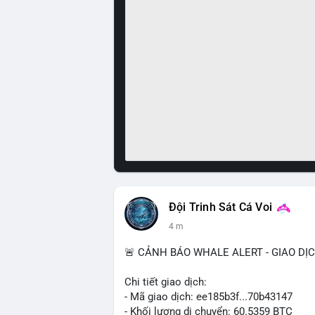
Đội Trinh Sát Cá Voi
4 m
🚨 CẢNH BÁO WHALE ALERT - GIAO DỊ
Chi tiết giao dịch:
- Mã giao dịch: ee185b3f...70b43147
- Khối lượng di chuyển: 60.5359 BTC