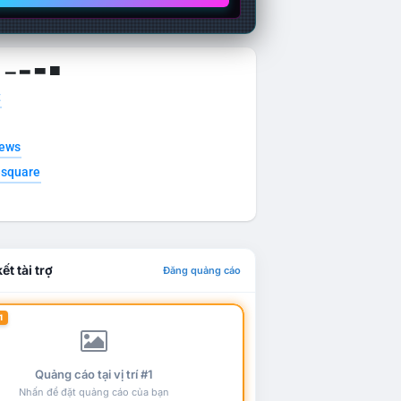
g ▁ ▂ ▃ ▄
t
news
esquare
ết tài trợ
Đăng quảng cáo
1
Quảng cáo tại vị trí #1
Nhấn để đặt quảng cáo của bạn