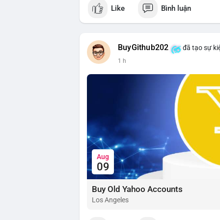
Like
Bình luận
📰 Nguồn: CoinDesk
BuyGithub202
đã tạo sự ki
1 h
Aug
09
Buy Old Yahoo Accounts
Los Angeles