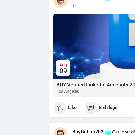
1 h
Aug
09
BUY Verified LinkedIn Accounts 2
Los Angeles
Like
Bình luận
BuyGithub202
đã tạo sự ki