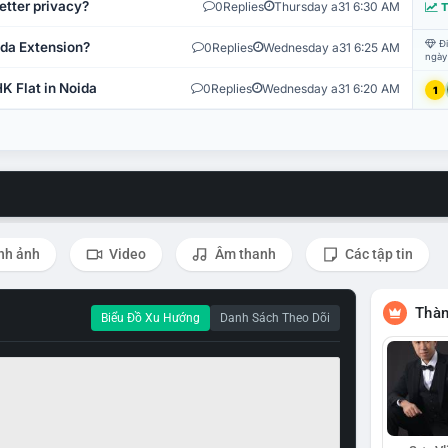
etter privacy?
0
Replies
Thursday a31 6:30 AM
T
Đi
ida Extension?
0
Replies
Wednesday a31 6:25 AM
ngày
K Flat in Noida
0
Replies
Wednesday a31 6:20 AM
1
nh ảnh
Video
Âm thanh
Các tập tin
Thàn
Biểu Đồ Xu Hướng
Danh Sách Theo Dõi