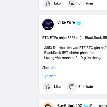
Like
Bình luận
Vlike Wire
1 h
BTC ETFs nhận $853 triệu, BlackRock IB
- $853.54 triệu tiền vào ETF BTC gần nhấ
- BlackRock IBIT chiếm phần lớn
- Lượng vào mạnh nhất từ giữa tháng 4
$btc
#btc
Đọc thêm
#vlikevn
#titanbot
Like
Bình luận
📰 Nguồn: CoinDesk
BuyGithub202
đã tạo sự ki