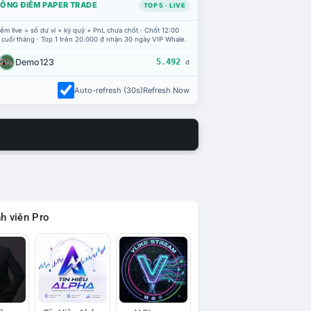
ỔNG ĐIỂM PAPER TRADE
TOP 5 · LIVE
ểm live = số dư ví + ký quỹ + PnL chưa chốt · Chốt 12:00
 cuối tháng · Top 1 trên 20.000 đ nhận 30 ngày VIP Whale.
Demo123
5.492
đ
Auto-refresh (30s)
Refresh Now
h viên Pro