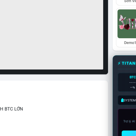
Sơn Vl
Demo1
⚡ TITA
BTC
----
--%
SYSTEM:
CH BTC LỚN
Trợ lý A