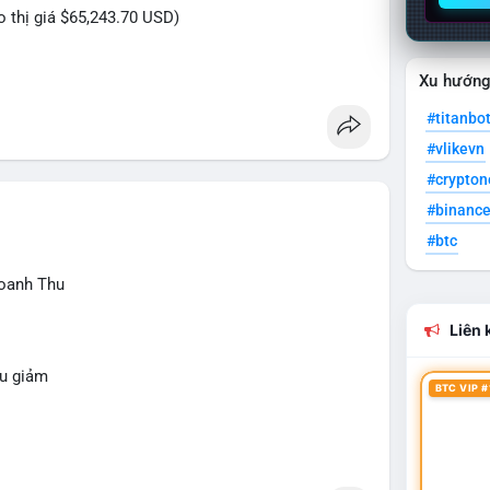
eo thị giá $65,243.70 USD)
Xu hướn
USD được di chuyển trong phiên giao dịch châu Á.
#titanbo
g cự ngắn hạn, động thái này có thể là bước chuẩn
#vlikevn
 BTC này được gửi lên sàn tập trung, áp lực bán
#crypto
ển vào ví lạnh, đây là tín hiệu tích lũy dài hạn của
ăng.
#binanc
#btc
iếp theo từ địa chỉ này. Nếu BTC được nạp thêm lên
oanh Thu
Ngược lại, nếu dòng tiền dịch chuyển vào ví lạnh, có
Liên k
lanh
#btcgiaodichlon
hu giảm
BTC VIP #