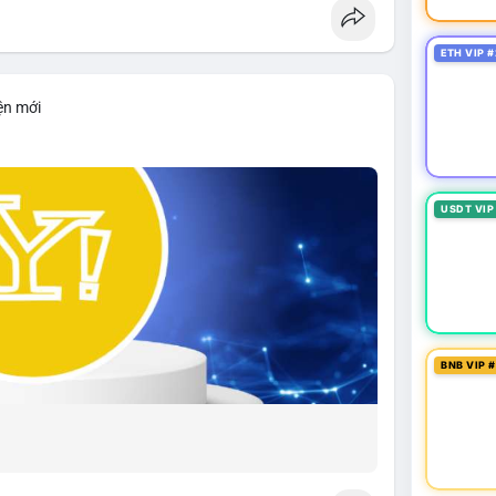
ETH VIP #
ện mới
USDT VIP
BNB VIP 