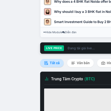
Why does a 4 BHK flat Noida offer b
Why should I buy a 3 BHK flat in No
Smart Investment Guide to Buy 2 BH
Hide Module
Diễn đàn
Đang tải giá live...
LIVE PRICE
Tất cả
Văn bản
Hì
Trung Tâm Crypto
(BTC)