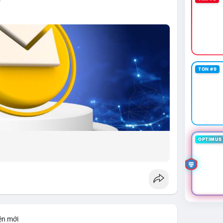
TON #9
OPTIMUS 
ện mới