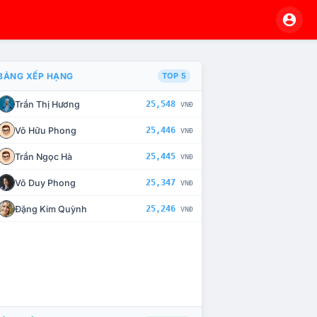
BẢNG XẾP HẠNG
TOP 5
Trần Thị Hương
25,548
VNĐ
À CHẾ TÀI XỬ LÝ VI PHẠM
Võ Hữu Phong
25,446
VNĐ
Trần Ngọc Hà
25,445
VNĐ
Võ Duy Phong
25,347
VNĐ
Đặng Kim Quỳnh
25,246
VNĐ