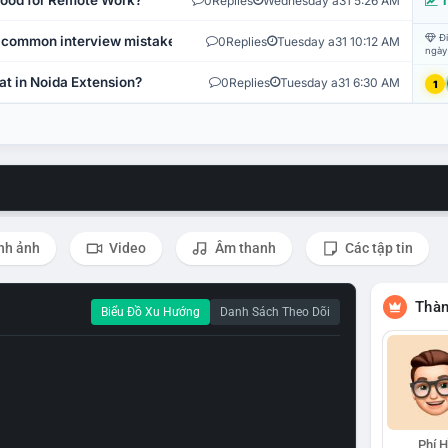
 Good for Remote Work?
0
Replies
Wednesday a31 5:26 AM
T
Đi
 common interview mistakes?
0
Replies
Tuesday a31 10:12 AM
ngày
at in Noida Extension?
0
Replies
Tuesday a31 6:30 AM
1
nh ảnh
Video
Âm thanh
Các tập tin
Thàn
Biểu Đồ Xu Hướng
Danh Sách Theo Dõi
Phí 