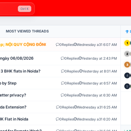
Ctrl K
MOST VIEWED THREADS
1
; NỘI QUY CỘNG ĐỒNG VLIKE.VN: HỆ THỐNG GIÁM SÁT TỰ ĐỘNG V
0
Replies
Wednesday a31 6:07 AM
2
t ngày 06/08/2026
0
Replies
Yesterday at 2:43 PM
3
 3 BHK flats in Noida?
0
Replies
Yesterday at 8:01 AM
4
p by Step
0
Replies
Yesterday at 6:57 AM
5
etter privacy?
0
Replies
Yesterday at 6:30 AM
ida Extension?
0
Replies
Wednesday a31 6:25 AM
K Flat in Noida
0
Replies
Wednesday a31 6:20 AM