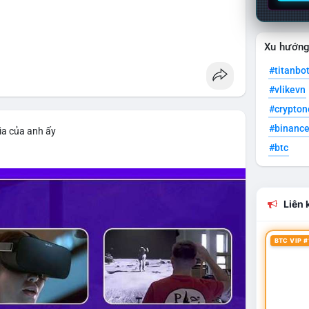
Xu hướn
#titanbo
#vlikevn
#crypto
#binanc
ìa của anh ấy
#btc
Liên k
BTC VIP #