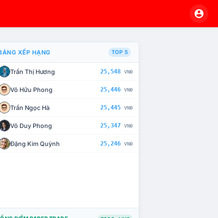
BẢNG XẾP HẠNG
TOP 5
Trần Thị Hương
25,548
VNĐ
À CHẾ TÀI XỬ LÝ VI PHẠM
Võ Hữu Phong
25,446
VNĐ
Trần Ngọc Hà
25,445
VNĐ
Võ Duy Phong
25,347
VNĐ
Đặng Kim Quỳnh
25,246
VNĐ