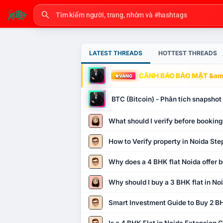
LATEST THREADS
HOTTEST THREADS
CẢNH BÁO BẢO MẬT &amp
VÀNG
BTC (Bitcoin) - Phân tích snapsho
What should I verify before booking
How to Verify property in Noida Ste
Why does a 4 BHK flat Noida offer b
Why should I buy a 3 BHK flat in No
Smart Investment Guide to Buy 2 BH