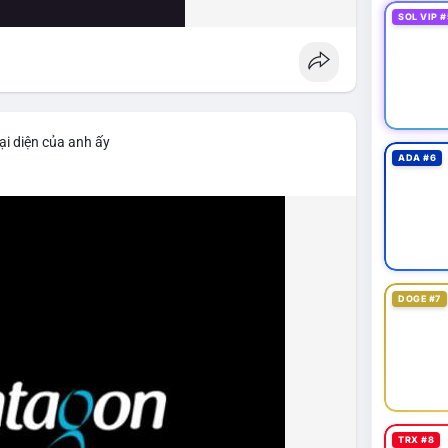
SOL VIP #
ại diện của anh ấy
ADA #6
DOGE #7
TRX #8