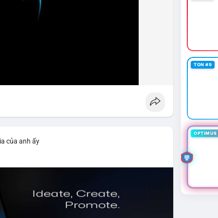
TON #9
OPTIMUS 
ìa của anh ấy