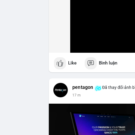
Like
Bình luận
pentagon
Đã thay đổi ảnh b
17 m