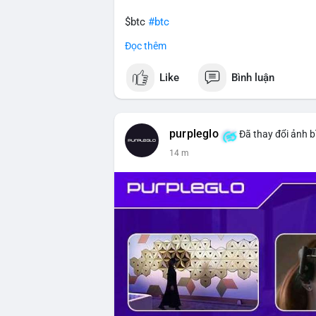
$btc
#btc
Đọc thêm
#vlikevn
#titanbot
Like
Bình luận
📰 Nguồn: CoinDesk
purpleglo
Đã thay đổi ảnh b
14 m