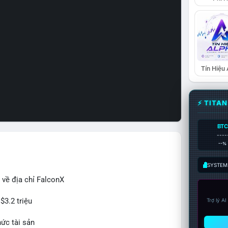
Tín Hiệu
⚡ TITA
BTC
----
--%
SYSTEM:
 về địa chỉ FalconX
$3.2 triệu
Trợ lý A
hức tài sản