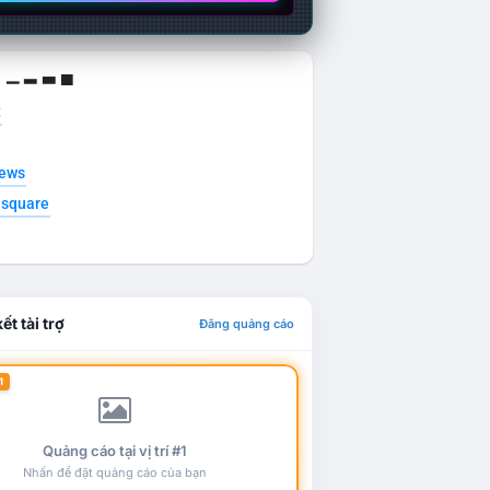
g ▁ ▂ ▃ ▄
t
news
esquare
ết tài trợ
Đăng quảng cáo
1
Quảng cáo tại vị trí #1
Nhấn để đặt quảng cáo của bạn