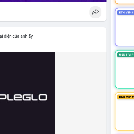
ETH VIP #
ại diện của anh ấy
USDT VIP
BNB VIP 