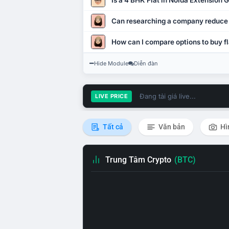
Is a 4 BHK Flat in Noida Extension
Can researching a company reduce
How can I compare options to buy fl
Hide Module
Diễn đàn
Đang tải giá live...
LIVE PRICE
Tất cả
Văn bản
Hì
Trung Tâm Crypto
(BTC)