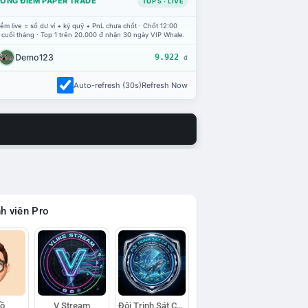
ỔNG ĐIỂM PAPER TRADE
TOP 5 · LIVE
ểm live = số dư ví + ký quỹ + PnL chưa chốt · Chốt 12:00
 cuối tháng · Top 1 trên 20.000 đ nhận 30 ngày VIP Whale.
Demo123
9.922
đ
Auto-refresh (30s)
Refresh Now
h viên Pro
Hồ
V Stream
Đội Trinh Sát Cá Voi