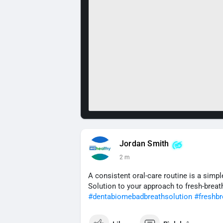
Jordan Smith
2 m
A consistent oral-care routine is a sim
Solution to your approach to fresh-breat
#dentabiomebadbreathsolution
#freshbr