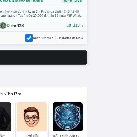
ỔNG ĐIỂM PAPER TRADE
TOP 5 · LIVE
ểm live = số dư ví + ký quỹ + PnL chưa chốt · Chốt 12:00
 cuối tháng · Top 1 trên 20.000 đ nhận 30 ngày VIP Whale.
Demo123
10.115
đ
Auto-refresh (30s)
Refresh Now
h viên Pro
ike
Phí Hồ
Đội Trinh Sát Cá Voi