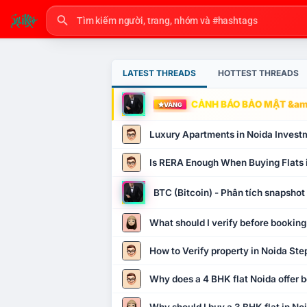
LATEST THREADS
HOTTEST THREADS
CẢNH BÁO BẢO MẬT &amp
VÀNG
Luxury Apartments in Noida Invest
Is RERA Enough When Buying Flats 
BTC (Bitcoin) - Phân tích snapsho
What should I verify before booking
How to Verify property in Noida Ste
Why does a 4 BHK flat Noida offer b