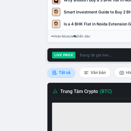
Why should I buy a 3 BHK flat in No
Smart Investment Guide to Buy 2 BH
Is a 4 BHK Flat in Noida Extension
Hide Module
Diễn đàn
Đang tải giá live...
LIVE PRICE
Tất cả
Văn bản
Hì
Trung Tâm Crypto
(BTC)