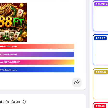
SOL VIP #
ADA #6
DOGE #7
i diện của anh ấy
TRX #8