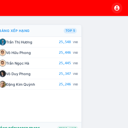
BẢNG XẾP HẠNG
TOP 5
Trần Thị Hương
25,548
VNĐ
À CHẾ TÀI XỬ LÝ VI PHẠM
Võ Hữu Phong
25,446
VNĐ
Trần Ngọc Hà
25,445
VNĐ
Võ Duy Phong
25,347
VNĐ
Đặng Kim Quỳnh
25,246
VNĐ