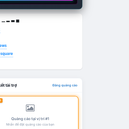
g ▁ ▂ ▃ ▄
t
news
esquare
ết tài trợ
Đăng quảng cáo
1
Quảng cáo tại vị trí #1
Nhấn để đặt quảng cáo của bạn