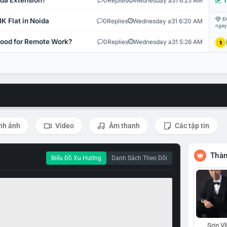
ida Extension?
0
Replies
Wednesday a31 6:25 AM
T
Đi
K Flat in Noida
0
Replies
Wednesday a31 6:20 AM
ngày
 Good for Remote Work?
0
Replies
Wednesday a31 5:26 AM
1
nh ảnh
Video
Âm thanh
Các tập tin
Thàn
Biểu Đồ Xu Hướng
Danh Sách Theo Dõi
Sơn Vl