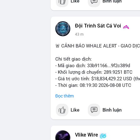
Like
Bình luận
Đội Trinh Sát Cá Voi
43 m
🚨 CẢNH BÁO WHALE ALERT - GIAO DỊ
Chi tiết giao dịch:
- Mã giao dịch: 33b91166...9f2c389d
- Khối lượng di chuyển: 289.9251 BTC
- Giá trị ước tính: $18,834,429.22 USD (t
- Thời gian: 08:19:30 2026-08-08 UTC
Đọc thêm
Nhận định phân tích:
Khối lượng gần 290 BTC tương đương gần
Like
Bình luận
chưa xác nhận cho thấy dấu hiệu của một
mục. Với mức giá hiện tại, động thái này
sàn hoặc chuyển vào ví lạnh để nắm giữ 
quyết định áp lực cung ngắn hạn lên thị 
Vlike Wire
xuất hiện dòng tiền lớn, nhưng chưa đủ