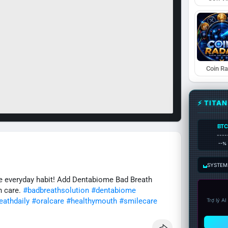
Coin R
⚡ TITA
BTC
----
--%
SYSTEM:
ple everyday habit! Add Dentabiome Bad Breath
h care.
#badbreathsolution
#dentabiome
eathdaily
#oralcare
#healthymouth
#smilecare
Trợ lý A