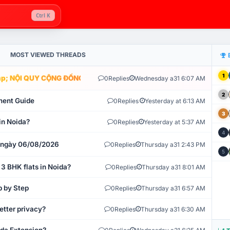
Ctrl K
MOST VIEWED THREADS
1
; NỘI QUY CỘNG ĐỒNG VLIKE.VN: HỆ THỐNG GIÁM SÁT TỰ ĐỘNG V
0
Replies
Wednesday a31 6:07 AM
2
ment Guide
0
Replies
Yesterday at 6:13 AM
3
in Noida?
0
Replies
Yesterday at 5:37 AM
4
t ngày 06/08/2026
0
Replies
Thursday a31 2:43 PM
5
 3 BHK flats in Noida?
0
Replies
Thursday a31 8:01 AM
p by Step
0
Replies
Thursday a31 6:57 AM
etter privacy?
0
Replies
Thursday a31 6:30 AM