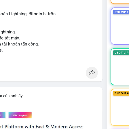
ETH VIP #
oản Lightning, Bitcoin bị trốn
iao dịch tiếp theo từ cùng địa chỉ ví nguồn để xác
.
ng vội vàng dựa trên một giao dịch đơn lẻ, hãy kết
ightning.
ểu đồ giá để đưa ra quyết định hợp lý.
c tắt máy.
a tài khoản tấn công.
cnhan
#biendongcung
#mucgia64963
s.
USDT VIP
BNB VIP 
ìa của anh ấy