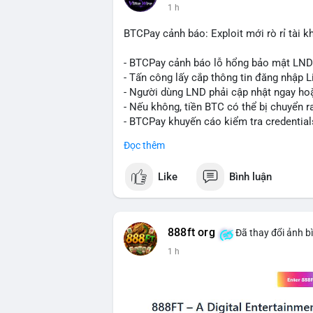
1 h
lệnh chuyển tiếp theo.
BTCPay cảnh báo: Exploit mới rò rỉ tài kh
Lời khuyên:
Nhà đầu tư nhỏ lẻ nên theo dõi sát các g
- BTCPay cảnh báo lỗ hổng bảo mật LND
định xu hướng rõ ràng hơn. Tránh hành độ
- Tấn công lấy cắp thông tin đăng nhập L
hợp với khối lượng giao dịch chung và bi
- Người dùng LND phải cập nhật ngay hoặ
- Nếu không, tiền BTC có thể bị chuyển r
#289btc
#chuyenvilon
#giaodichchuaxa
- BTCPay khuyến cáo kiểm tra credential
Đọc thêm
#binancesquare
#cryptonews
#btc
Like
Bình luận
$btc
#vlikevn
#titanbot
888ft org
Đã thay đổi ảnh b
📰 Nguồn: CoinDesk
1 h