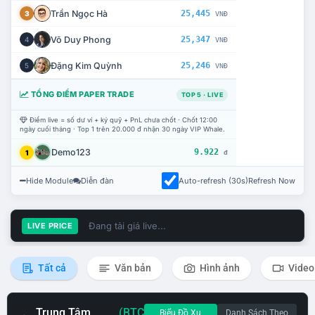
Trần Ngọc Hà
25,445
3
VNĐ
Võ Duy Phong
25,347
4
VNĐ
Đặng Kim Quỳnh
25,246
5
VNĐ
TỔNG ĐIỂM PAPER TRADE
TOP 5 · LIVE
Điểm live = số dư ví + ký quỹ + PnL chưa chốt · Chốt 12:00
ngày cuối tháng · Top 1 trên 20.000 đ nhận 30 ngày VIP Whale.
Demo123
9.922
1
đ
Hide Module
Diễn đàn
Auto-refresh (30s)
Refresh Now
Đang tải giá live...
LIVE PRICE
Tất cả
Văn bản
Hình ảnh
Video
Trung Tâm
(BTC
Biểu Đồ Xu
Danh Sách Theo