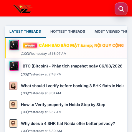
LATEST THREADS
HOTTEST THREADS
MOST VIEWED THRE
CẢNH BÁO BẢO MẬT &amp; NỘI QUY CỘNG ĐỒNG
VÀNG
0
Wednesday a31 6:07 AM
BTC (Bitcoin) - Phân tích snapshot ngày 06/08/2026
0
Yesterday at 2:43 PM
What should I verify before booking 3 BHK flats in Noida?
0
Yesterday at 8:01 AM
How to Verify property in Noida Step by Step
0
Yesterday at 6:57 AM
Why does a 4 BHK flat Noida offer better privacy?
0
Yesterday at 6:30 AM