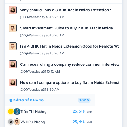
Why should I buy a 3 BHK flat in Noida Extension?
0
Wednesday a31 6:25 AM
Smart Investment Guide to Buy 2 BHK Flat in Noida
0
Wednesday a31 6:20 AM
Is a 4 BHK Flat in Noida Extension Good for Remote Work?
0
Wednesday a31 5:26 AM
Can researching a company reduce common interview mi
0
Tuesday a31 10:12 AM
How can I compare options to buy flat in Noida Extension?
0
Tuesday a31 6:30 AM
BẢNG XẾP HẠNG
TOP 5
Trần Thị Hương
25,548
1
VNĐ
Võ Hữu Phong
25,446
2
VNĐ