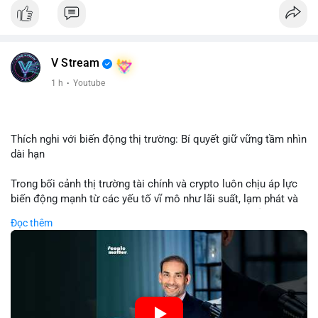
Nhận định phân tích: Giao dịch 8.3271 BTC trị giá hơn nửa triệu
USD được thực hiện trong khung giờ sáng sớm, cho thấy dấu
hiệu của một tổ chức hoặc cá nhân sở hữu lượng tài sản lớn.
Quy mô chuyển động này nằm ở mức trung bình - lớn, không
V Stream
đủ tạo áp lực bán trực tiếp lên thị trường nhưng phản ánh tâm
lý thận trọng của cá voi. Nếu dòng tiền này hướng về ví sàn
1 h
·
Youtube
giao dịch, khả năng cao là động thái chuẩn bị thanh khoản
hoặc chốt lời một phần; ngược lại, nếu chuyển sang ví lạnh, đó
là tín hiệu tích lũy dài hạn, củng cố niềm tin vào xu hướng tăng
của BTC.
Thích nghi với biến động thị trường: Bí quyết giữ vững tầm nhìn
dài hạn
Lời khuyên: Nhà đầu tư nhỏ lẻ nên theo dõi thêm 2-3 giao dịch
tương tự trong 24 giờ tới để xác nhận xu hướng. Không nên
Trong bối cảnh thị trường tài chính và crypto luôn chịu áp lực
hành động vội vàng dựa trên một giao dịch đơn lẻ, hãy ưu tiên
biến động mạnh từ các yếu tố vĩ mô như lãi suất, lạm phát và
quản trị rủi ro và giữ kỷ luật với kế hoạch đầu tư đã đề ra.
chính sách tiền tệ, việc duy trì tầm nhìn chiến lược trở thành
Đọc thêm
chìa khóa để đầu tư viên vượt qua giai đoạn không chắc chắn.
#8dot3271btc
#giaodichlon
#vilanh
#tamlycavoi
Thay vì phản ứng cảm xúc với những dao động ngắn hạn, các
#mempoolbtc
nhà đầu tư thành công thường tập trung vào nguyên tắc cơ
bản, phân배 tài sản hợp lý và kiên持 theo kế hoạch đã định.
Điều này không chỉ giúp giảm rủi ro mà còn tạo điều kiện để
tận dụng cơ hội khi thị trường phục hồi.