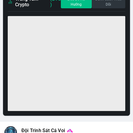
Crypto
)
Hướng
Dõi
Đội Trinh Sát Cá Voi