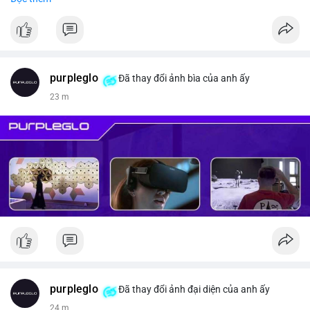
#vlikevn
#titanbot
📰 Nguồn: CoinDesk
purpleglo
Đã thay đổi ảnh bìa của anh ấy
23 m
purpleglo
Đã thay đổi ảnh đại diện của anh ấy
24 m