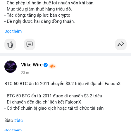
tái cơ cấu danh mục trước phiên giao dịch Âu-Mỹ. Tâm lý thị
- Cho phép trì hoãn thuế lợi nhuận vốn khi bán.
trường có thể dao động nhẹ khi nhà đầu tư nhỏ lẻ theo dõi
- Mục tiêu giảm thuế hàng triệu đô.
động thái này.
- Tác động: tăng áp lực bán crypto.
- Đề nghị được hai đảng đồng thuận.
Lời khuyên cho nhà đầu tư nhỏ lẻ: Theo dõi xác nhận giao dịch
#clarity
#trump
#crypto
#tax
#bloomberg
Đọc thêm
và điểm đến của số BTC này trong 2-4 giờ tới. Nếu dòng tiền
vào sàn, cân nhắc giảm đòn bẩy hoặc chốt lời một phần để
$btc $eth
phòng thủ. Nếu vào ví lạnh, có thể duy trì chiến lược nắm giữ
hiện tại mà không cần hoảng loạn.
#vlikevn
#titanbot
#160btc
#vilanh
#thanhkhoansan
#aplucban
#btcmempool
📰 Nguồn: Cointelegraph
Vlike Wire
23 m
BTC 50 BTC ẩn từ 2011 chuyển $3.2 triệu về địa chỉ FalconX
- BTC 50 BTC ẩn từ 2011 được di chuyển $3.2 triệu
- Đi chuyển đến địa chỉ liên kết FalconX
- Có thể chuẩn bị giao dịch hoặc tái tổ chức tài sản
$btc
#btc
Đọc thêm