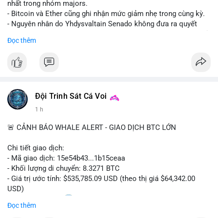
nhất trong nhóm majors.
- Bitcoin và Ether cũng ghi nhận mức giảm nhẹ trong cùng kỳ.
- Nguyên nhân do Yhdysvaltain Senado không đưa ra quyết
định về luật Clarity Act (luật cấu trúc thị trường) trước khi nghỉ
Đọc thêm
hè, đẩy việc thảo luận sang tháng 9.
- Việc trì hoãn pháp lý làm tăng sự không chắc chắn quanh
XRP và Ripple, ảnh hưởng đến tâm lý nhà đầu tư.
#binancesquare
#cryptonews
#xrp
#btc
#eth
#clarityact
#ripple
Đội Trinh Sát Cá Voi
1 h
$xrp $btc $eth
🚨 CẢNH BÁO WHALE ALERT - GIAO DỊCH BTC LỚN
#vlikevn
#titanbot
Chi tiết giao dịch:
📰 Nguồn: CoinDesk
- Mã giao dịch: 15e54b43...1b15ceaa
- Khối lượng di chuyển: 8.3271 BTC
- Giá trị ước tính: $535,785.09 USD (theo thị giá $64,342.00
USD)
- Thời gian: 04:20
0 2026-08-07 UTC
Đọc thêm