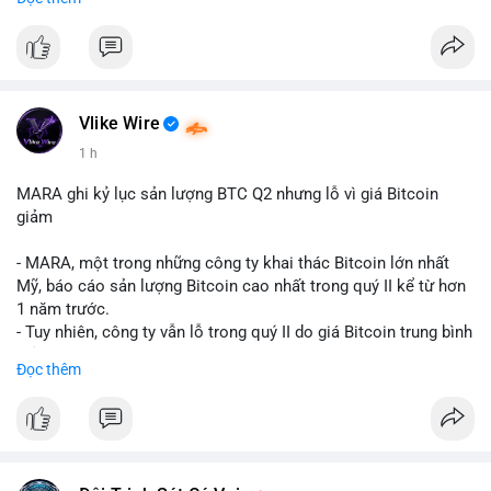
mục chứng chỉ cho tài sản số tại Mỹ.
- Sự trì hoãn có thể ảnh hưởng đến sự tin tưởng của nhà đầu tư
và phát triển thị trường crypto tại Mỹ.
$btc $eth
Vlike Wire
#vlikevn
#titanbot
1 h
📰 Nguồn: CoinDesk
MARA ghi kỷ lục sản lượng BTC Q2 nhưng lỗ vì giá Bitcoin
giảm
- MARA, một trong những công ty khai thác Bitcoin lớn nhất
Mỹ, báo cáo sản lượng Bitcoin cao nhất trong quý II kể từ hơn
1 năm trước.
- Tuy nhiên, công ty vẫn lỗ trong quý II do giá Bitcoin trung bình
giảm 28% so với cùng kỳ năm trước.
Đọc thêm
- Sự tăng sản lượng không đủ bù đắp cho sự suy giảm giá trị
của Bitcoin, ảnh hưởng trực tiếp đến doanh thu và lợi nhuận.
$btc
#btc