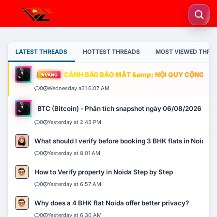
LATEST THREADS
HOTTEST THREADS
MOST VIEWED THRE
CẢNH BÁO BẢO MẬT &amp; NỘI QUY CỘNG ĐỒNG
VÀNG
0
Wednesday a31 6:07 AM
BTC (Bitcoin) - Phân tích snapshot ngày 06/08/2026
0
Yesterday at 2:43 PM
What should I verify before booking 3 BHK flats in Noida?
0
Yesterday at 8:01 AM
How to Verify property in Noida Step by Step
0
Yesterday at 6:57 AM
Why does a 4 BHK flat Noida offer better privacy?
0
Yesterday at 6:30 AM