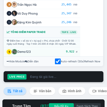
Trần Ngọc Hà
25,445
3
VNĐ
Võ Duy Phong
25,347
4
VNĐ
Đặng Kim Quỳnh
25,246
5
VNĐ
TỔNG ĐIỂM PAPER TRADE
TOP 5 · LIVE
Điểm live = số dư ví + ký quỹ + PnL chưa chốt · Chốt 12:00
ngày cuối tháng · Top 1 trên 20.000 đ nhận 30 ngày VIP Whale.
Demo123
9.922
1
đ
Hide Module
Diễn đàn
Auto-refresh (30s)
Refresh Now
Đang tải giá live...
LIVE PRICE
Tất cả
Văn bản
Hình ảnh
Video
Trung Tâm
(BTC
Biểu Đồ Xu
Danh Sách Theo