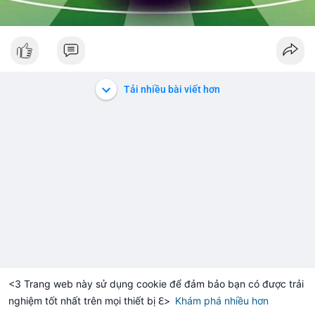
Tải nhiều bài viết hơn
<3 Trang web này sử dụng cookie để đảm bảo bạn có được trải
nghiệm tốt nhất trên mọi thiết bị ℇ>
Khám phá nhiều hơn
Solana
BNB
$1,900.29
$72.71
+0.17%
SOL
-1.14%
BNB