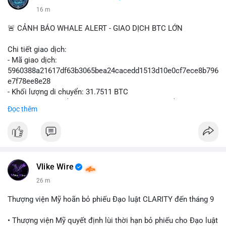
16 m
🚨 CẢNH BÁO WHALE ALERT - GIAO DỊCH BTC LỚN
Chi tiết giao dịch:
- Mã giao dịch:
5960388a21617df63b3065bea24cacedd1513d10e0cf7ece8b796
e7f78ee8e28
- Khối lượng di chuyển: 31.7511 BTC
- Giá trị ước tính: $2,042,300.50 USD (theo thị giá $64,322.12
Đọc thêm
USD)
- Thời gian: 03:19:19 2
Vlike Wire
26 m
Thượng viện Mỹ hoãn bỏ phiếu Đạo luật CLARITY đến tháng 9
• Thượng viện Mỹ quyết định lùi thời hạn bỏ phiếu cho Đạo luật