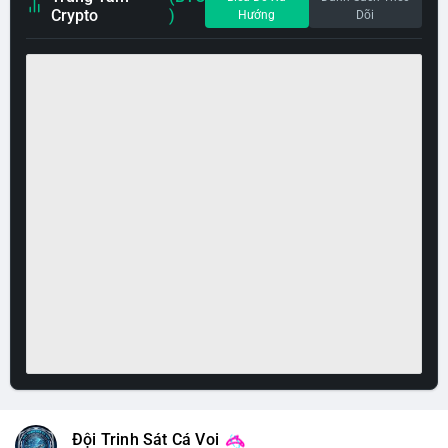
Crypto
)
Hướng
Dõi
Đội Trinh Sát Cá Voi