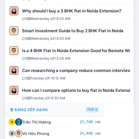
Why should I buy a 3 BHK flat in Noida Extension?
0
Wednesday a31 6:25 AM
Smart Investment Guide to Buy 2 BHK Flat in Noida
0
Wednesday a31 6:20 AM
Is a 4 BHK Flat in Noida Extension Good for Remote Work?
0
Wednesday a31 5:26 AM
Can researching a company reduce common interview mi
0
Tuesday a31 10:12 AM
How can I compare options to buy flat in Noida Extension?
0
Tuesday a31 6:30 AM
BẢNG XẾP HẠNG
TOP 5
Trần Thị Hương
25,548
1
VNĐ
Võ Hữu Phong
25,446
2
VNĐ