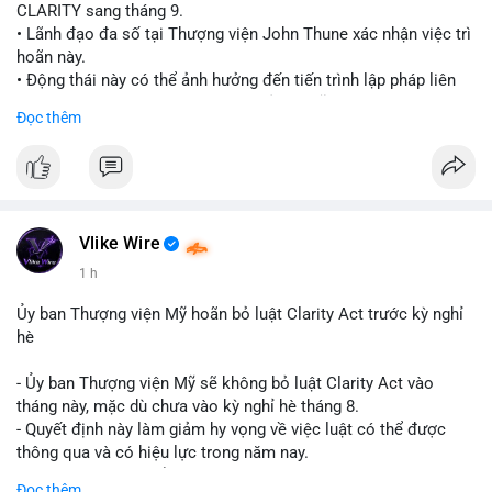
CLARITY sang tháng 9.
• Lãnh đạo đa số tại Thượng viện John Thune xác nhận việc trì
hoãn này.
• Động thái này có thể ảnh hưởng đến tiến trình lập pháp liên
quan đến khung pháp lý tiền điện tử tại Mỹ.
Đọc thêm
$btc $eth
#vlikevn
#titanbot
📰 Nguồn: Cointelegraph
Vlike Wire
1 h
Ủy ban Thượng viện Mỹ hoãn bỏ luật Clarity Act trước kỳ nghỉ
hè
- Ủy ban Thượng viện Mỹ sẽ không bỏ luật Clarity Act vào
tháng này, mặc dù chưa vào kỳ nghỉ hè tháng 8.
- Quyết định này làm giảm hy vọng về việc luật có thể được
thông qua và có hiệu lực trong năm nay.
- Luật Clarity Act nhằm cung cấp quy định rõ ràng hơn về danh
Đọc thêm