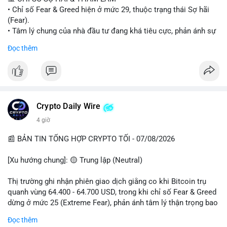
• Chỉ số Fear & Greed hiện ở mức 29, thuộc trạng thái Sợ hãi
#vlikevn
#titanbot
(Fear).
• Tâm lý chung của nhà đầu tư đang khá tiêu cực, phản ánh sự
📰 Nguồn: Cointelegraph
thận trọng cao độ trước các biến động thị trường.
Đọc thêm
📈 XU HƯỚNG TÌM KIẾM & THẢO LUẬN
• CoinGecko Trending: Plume (PLUME), Cash Cat (CASHCAT),
Biconomy (BICO), Hashflow (HFT), Ondo (ONDO), StonkBroker
(STONKBROKER), (PUMP).
• LunarCrush Trending: Ethereum, Solana, Dogecoin, Polkadot,
Crypto Daily Wire
Chainlink.
4 giờ
• Google Trends Việt Nam: Các chủ đề về bóng đá (Man Utd,
Viettel) và các từ khóa đời sống khác đang chiếm ưu thế.
📰 BẢN TIN TỔNG HỢP CRYPTO TỐI - 07/08/2026
💬 DÒNG CHẢY TIN TỨC & TRUYỀN THÔNG
[Xu hướng chung]: 🟡 Trung lập (Neutral)
• Tin tức pháp lý: Tòa phúc thẩm Hoa Kỳ giữ nguyên bản án 25
năm tù đối với Sam Bankman-Fried (FTX).
Thị trường ghi nhận phiên giao dịch giằng co khi Bitcoin trụ
• Tin tức vĩ mô: Cảnh báo về tình trạng stagflation (lạm phát
quanh vùng 64.400 - 64.700 USD, trong khi chỉ số Fear & Greed
đình trệ) từ dữ liệu PMI của Mỹ; thu nhập của người Mỹ đang
dừng ở mức 25 (Extreme Fear), phản ánh tâm lý thận trọng bao
chịu áp lực lớn.
trùm giới đầu tư.
Đọc thêm
• Tin tức Binance: Binance chuẩn bị nâng cấp dịch vụ giao dịch