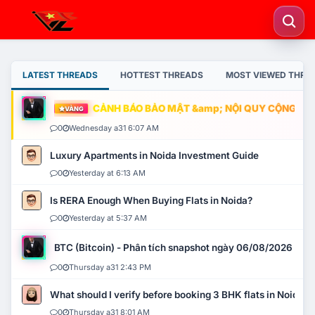
LATEST THREADS
HOTTEST THREADS
MOST VIEWED THRE
CẢNH BÁO BẢO MẬT &amp; NỘI QUY CỘNG ĐỒNG
VÀNG
0
Wednesday a31 6:07 AM
Luxury Apartments in Noida Investment Guide
0
Yesterday at 6:13 AM
Is RERA Enough When Buying Flats in Noida?
0
Yesterday at 5:37 AM
BTC (Bitcoin) - Phân tích snapshot ngày 06/08/2026
0
Thursday a31 2:43 PM
What should I verify before booking 3 BHK flats in Noida?
0
Thursday a31 8:01 AM