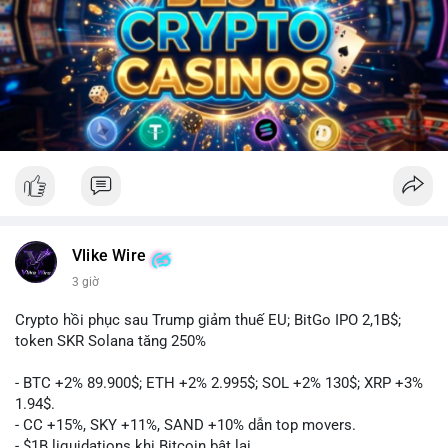
Vlike Wire
3 giờ
Crypto hồi phục sau Trump giảm thuế EU; BitGo IPO 2,1B$;
token SKR Solana tăng 250%
- BTC +2% 89.900$; ETH +2% 2.995$; SOL +2% 130$; XRP +3%
1.94$.
- CC +15%, SKY +11%, SAND +10% dẫn top movers.
- $1B liquidations khi Bitcoin bật lại.