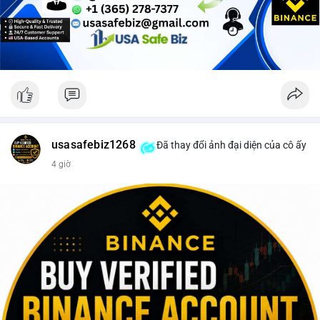
Lời khuyên cho nhà đầu tư nhỏ lẻ: Theo dõi sát điểm đến của
dòng tiền này trong 24-48 giờ tới. Nếu BTC được nạp lên sàn
giao dịch, hãy thận trọng với khả năng điều chỉnh giá và cân
nhắc chốt lời một phần. Ngược lại, nếu dòng tiền chuyển vào ví
lạnh, đây là cơ hội để xem xét gia tăng vị thế trong dài hạn.
#152dot5btc
#giaodichlon
#aplucban
#vilanh
#btcmempool
usasafebiz1268
Đã thay đổi ảnh đại diện của cô ấy
4 giờ