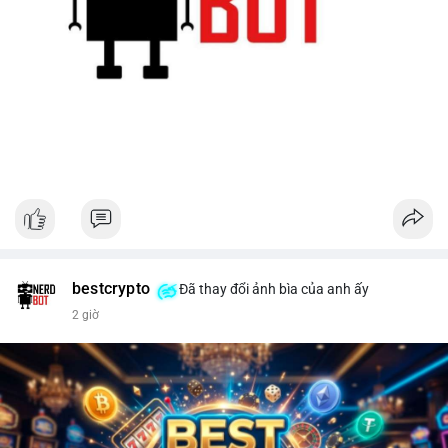
bestcrypto
Đã thay đổi ảnh bìa của anh ấy
2 giờ