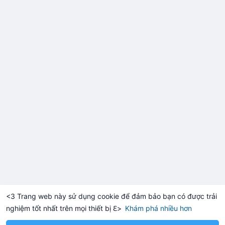
<3 Trang web này sử dụng cookie để đảm bảo bạn có được trải
nghiệm tốt nhất trên mọi thiết bị ℇ>
Khám phá nhiều hơn
Solana
BNB
$1,920.39
$76.19
TH
+0.27%
SOL
+3.21%
B