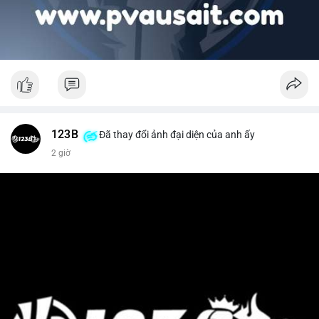
123B
Đã thay đổi ảnh đại diện của anh ấy
2 giờ