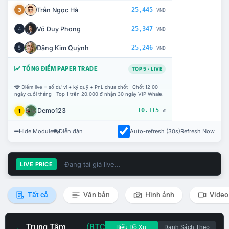
Trần Ngọc Hà
25,445
3
VNĐ
Võ Duy Phong
25,347
4
VNĐ
Đặng Kim Quỳnh
25,246
5
VNĐ
TỔNG ĐIỂM PAPER TRADE
TOP 5 · LIVE
Điểm live = số dư ví + ký quỹ + PnL chưa chốt · Chốt 12:00
ngày cuối tháng · Top 1 trên 20.000 đ nhận 30 ngày VIP Whale.
Demo123
10.115
1
đ
Hide Module
Diễn đàn
Auto-refresh (30s)
Refresh Now
Đang tải giá live...
LIVE PRICE
Tất cả
Văn bản
Hình ảnh
Video
Trung Tâm
(BTC
Biểu Đồ Xu
Danh Sách Theo