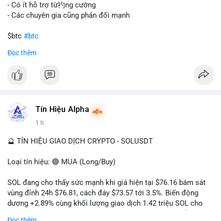
gây sốc thanh khoản tức thời, nhưng vẫn đủ sức tạo biến động
- Có ít hỗ trợ từ礿ng cường
tâm lý ngắn hạn nếu hướng đến sàn tập trung.
- Các chuyên gia cũng phản đối mạnh
Lời khuyên cho nhà đầu tư nhỏ lẻ:
$btc
#btc
Theo dõi các giao dịch tiếp theo từ cùng địa chỉ ví để xác nhận
Đọc thêm
hướng đi của dòng tiền. Tránh hành động theo cảm xúc, ưu
#vlikevn
#titanbot
tiên quản trị rủi ro và không mở vị thế lớn trước khi có tín hiệu
rõ ràng về đích đến của số BTC này.
📰 Nguồn: CoinDesk
#94dot58btc
#vilanh
#chuyentiencavoi
#btcmempool
#dongtienlon
Tín Hiệu Alpha
1 h
🔮 TÍN HIỆU GIAO DỊCH CRYPTO - SOLUSDT
Loại tín hiệu: 🟢 MUA (Long/Buy)
SOL đang cho thấy sức mạnh khi giá hiện tại $76.16 bám sát
vùng đỉnh 24h $76.81, cách đáy $73.57 tới 3.5%. Biến động
dương +2.89% cùng khối lượng giao dịch 1.42 triệu SOL cho
thấy lực cầu chủ động đang chiếm ưu thế, phe mua kiểm soát
Đọc thêm