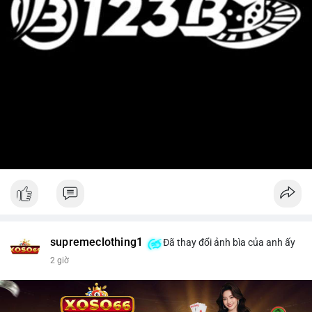
supremeclothing1
Đã thay đổi ảnh bìa của anh ấy
2 giờ