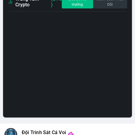
Crypto
)
Hướng
Dõi
Đội Trinh Sát Cá Voi