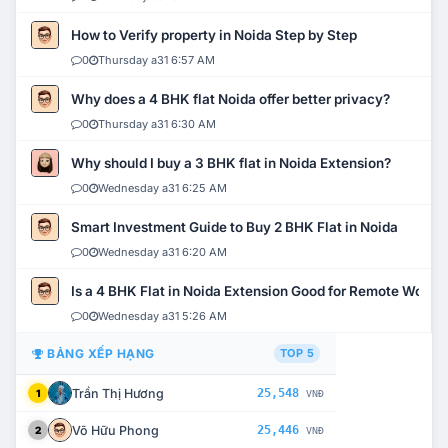
How to Verify property in Noida Step by Step
0
Thursday a31 6:57 AM
Why does a 4 BHK flat Noida offer better privacy?
0
Thursday a31 6:30 AM
Why should I buy a 3 BHK flat in Noida Extension?
0
Wednesday a31 6:25 AM
Smart Investment Guide to Buy 2 BHK Flat in Noida
0
Wednesday a31 6:20 AM
Is a 4 BHK Flat in Noida Extension Good for Remote Work?
0
Wednesday a31 5:26 AM
BẢNG XẾP HẠNG
TOP 5
Trần Thị Hương
25,548
1
VNĐ
Võ Hữu Phong
25,446
2
VNĐ