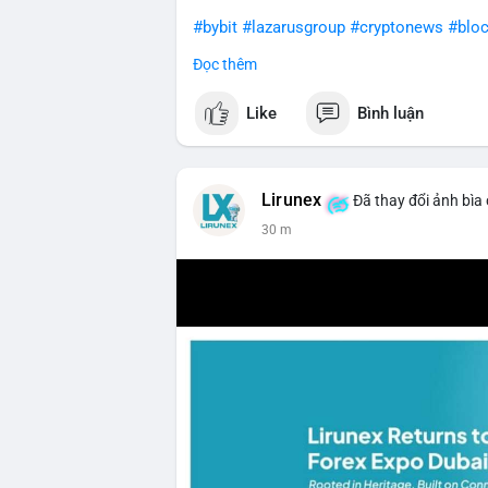
#bybit
#lazarusgroup
#cryptonews
#bloc
Đọc thêm
$btc $eth
Like
Bình luận
#vlikevn
#titanbot
📰 Nguồn: CoinDesk
Lirunex
Đã thay đổi ảnh bìa
30 m