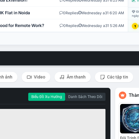
ida Extension?
0
Replies
Wednesday a31 6:25 AM
T
Đi
K Flat in Noida
0
Replies
Wednesday a31 6:20 AM
ngày
 Good for Remote Work?
0
Replies
Wednesday a31 5:26 AM
1
nh ảnh
Video
Âm thanh
Các tập tin
Thàn
Biểu Đồ Xu Hướng
Danh Sách Theo Dõi