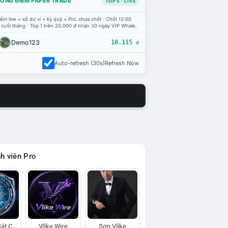
ỔNG ĐIỂM PAPER TRADE
TOP 5 · LIVE
ểm live = số dư ví + ký quỹ + PnL chưa chốt · Chốt 12:00
 cuối tháng · Top 1 trên 20.000 đ nhận 30 ngày VIP Whale.
Demo123
10.115
đ
Auto-refresh (30s)
Refresh Now
h viên Pro
Đội Trinh Sát Cá Voi
Vlike Wire
Sơn Vlike