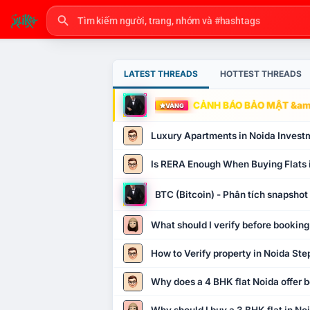
LATEST THREADS
HOTTEST THREADS
CẢNH BÁO BẢO MẬT &amp
VÀNG
Luxury Apartments in Noida Invest
Is RERA Enough When Buying Flats 
BTC (Bitcoin) - Phân tích snapsho
What should I verify before booking
How to Verify property in Noida Ste
Why does a 4 BHK flat Noida offer b