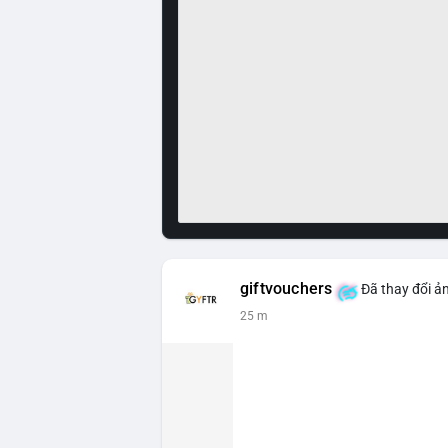
giftvouchers
Đã thay đổi ản
25 m