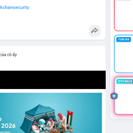
kchainsecurity
TON #9
 của cô ấy
OPTIMUS 