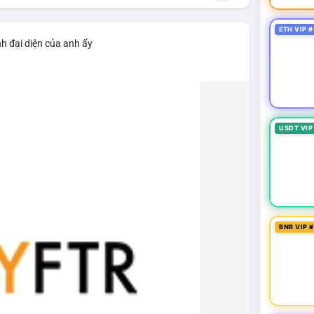
ETH VIP #
h đại diện của anh ấy
USDT VIP
BNB VIP 