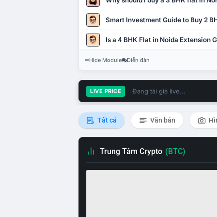
Why should I buy a 3 BHK flat in No
Smart Investment Guide to Buy 2 BH
Is a 4 BHK Flat in Noida Extension
Hide Module
Diễn đàn
Đang tải giá live...
LIVE PRICE
Tất cả
Văn bản
Hì
Trung Tâm Crypto
(BTC)