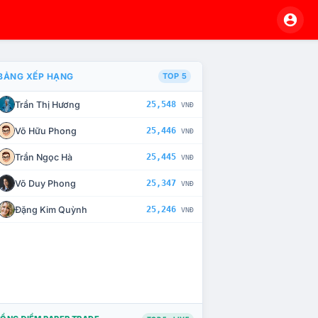
BẢNG XẾP HẠNG
TOP 5
Trần Thị Hương
25,548
VNĐ
À CHẾ TÀI XỬ LÝ VI PHẠM
Võ Hữu Phong
25,446
VNĐ
Trần Ngọc Hà
25,445
VNĐ
Võ Duy Phong
25,347
VNĐ
Đặng Kim Quỳnh
25,246
VNĐ