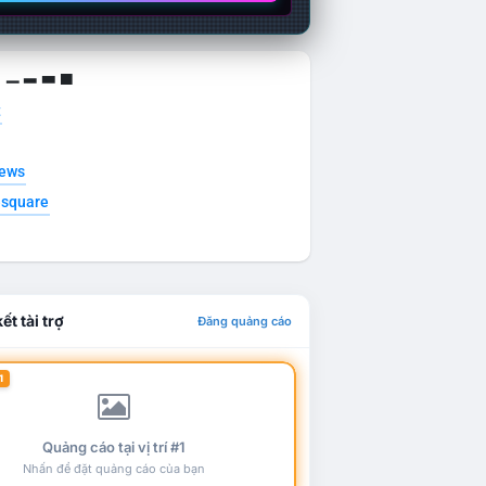
g ▁ ▂ ▃ ▄
t
news
esquare
ết tài trợ
Đăng quảng cáo
1
Quảng cáo tại vị trí #1
Nhấn để đặt quảng cáo của bạn