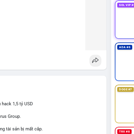
SOL VIP #
ADA #6
DOGE #7
ụ hack 1,5 tỷ USD
arus Group.
ng tài sản bị mất cắp.
TRX #8