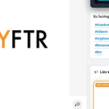
Xu hướn
#titanbo
#vlikevn
#crypto
#binanc
#btc
Liên k
BTC VIP #