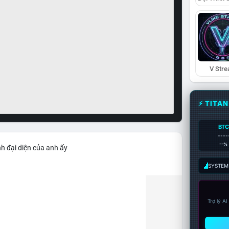
V Str
⚡ TITA
BTC
----
--%
h đại diện của anh ấy
SYSTEM:
Trợ lý A