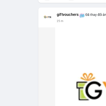
giftvouchers
Đã thay đổi ản
25 m