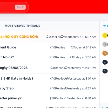
Ctrl K
MOST VIEWED THREADS
1
; NỘI QUY CỘNG ĐỒNG VLIKE.VN: HỆ THỐNG GIÁM SÁT TỰ ĐỘNG V
0
Replies
Wednesday a31 6:07 AM
2
ment Guide
0
Replies
Today at 6:13 AM
3
in Noida?
0
Replies
Today at 5:37 AM
4
t ngày 06/08/2026
0
Replies
Yesterday at 2:43 PM
5
 3 BHK flats in Noida?
0
Replies
Yesterday at 8:01 AM
p by Step
0
Replies
Yesterday at 6:57 AM
etter privacy?
0
Replies
Yesterday at 6:30 AM