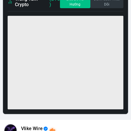
Crypto
)
Hướng
Dõi
Vlike Wire