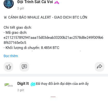
#polymarket
#cryptonews
#defi
#marketintegrity
Đội Trinh Sát Cá Voi
2 giờ
$btc $eth
🚨 CẢNH BÁO WHALE ALERT - GIAO DỊCH BTC LỚN
#vlikevn
#titanbot
Chi tiết giao dịch:
📰 Nguồn: CoinDesk
- Mã giao dịch:
e2112157892941aaa15d03deab33200b21ac2578d8e249f009b6
8f637165e0c5
- Khối lượng di chuyển: 8.4854 BTC
- Giá trị ước tính: $551,448.77 USD (theo thị giá $64,987.67
Đọc thêm
USD)
- Thời gian: 16:19:44 2026-08-07 UTC
Nhận định phân tích hành vi của Cá voi dựa trên giao dịch này
(ví dụ: chuyển dịch lượng lớn coin, gom hàng ví lạnh, áp lực
bán tiềm năng...) và tác động tâm lý thị trường.
Digit It
Đã thay đổi ảnh đại diện của anh ấy
2 giờ
Lời khuyên ngắn gọn cho nhà đầu tư nhỏ lẻ.
#8.4854BTC
#551kusd
#chuyenvilon
#mempoolbtc