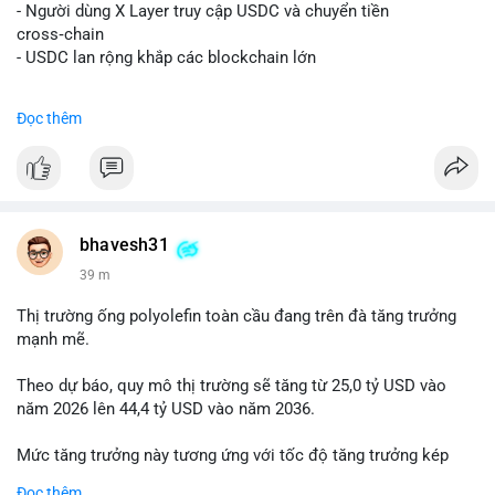
📰 Nguồn: Decrypt
- Người dùng X Layer truy cập USDC và chuyển tiền
cross‑chain
- USDC lan rộng khắp các blockchain lớn
#binancesquare
#cryptonews
#usdc
#okx
#xlayer
Đọc thêm
$usdc
#vlikevn
#titanbot
📰 Nguồn: Cointelegraph
bhavesh31
39 m
Thị trường ống polyolefin toàn cầu đang trên đà tăng trưởng
mạnh mẽ.
Theo dự báo, quy mô thị trường sẽ tăng từ 25,0 tỷ USD vào
năm 2026 lên 44,4 tỷ USD vào năm 2036.
Mức tăng trưởng này tương ứng với tốc độ tăng trưởng kép
hàng năm (CAGR) đạt 5,9% trong giai đoạn dự báo.
Đọc thêm