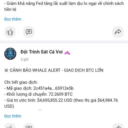
- Giảm khả năng Fed tăng lãi suất làm dịu lo ngại về chính sách
tiền tệ
#binancesquare
#cryptonews
#btc
Đọc thêm
$btc
#vlikevn
#titanbot
📰 Nguồn: Cointelegraph
Đội Trinh Sát Cá Voi
3 giờ
🚨 CẢNH BÁO WHALE ALERT - GIAO DỊCH BTC LỚN
Chi tiết giao dịch:
- Mã giao dịch: 2c451a4a...65912e5b
- Khối lượng di chuyển: 72.2609 BTC
- Giá trị ước tính: $4,695,855.22 USD (theo thị giá $64,984.76
USD)
- Thời gian: 15:20
0 2026-08-07 UTC
Đọc thêm
Nhận định phân tích hành vi của Cá voi dựa trên giao dịch này: