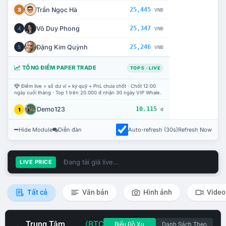
Trần Ngọc Hà
25,445
3
VNĐ
Võ Duy Phong
25,347
4
VNĐ
Đặng Kim Quỳnh
25,246
5
VNĐ
TỔNG ĐIỂM PAPER TRADE
TOP 5 · LIVE
Điểm live = số dư ví + ký quỹ + PnL chưa chốt · Chốt 12:00
ngày cuối tháng · Top 1 trên 20.000 đ nhận 30 ngày VIP Whale.
Demo123
10.115
1
đ
Hide Module
Diễn đàn
Auto-refresh (30s)
Refresh Now
Đang tải giá live...
LIVE PRICE
Tất cả
Văn bản
Hình ảnh
Video
Trung Tâm
(BTC
Biểu Đồ Xu
Danh Sách Theo