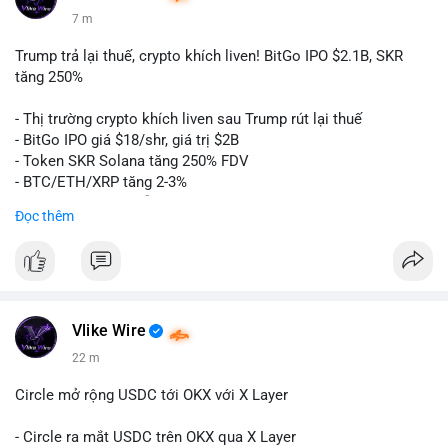
7 m
Trump trả lại thuế, crypto khích liven! BitGo IPO $2.1B, SKR
tăng 250%
- Thị trường crypto khích liven sau Trump rút lại thuế
- BitGo IPO giá $18/shr, giá trị $2B
- Token SKR Solana tăng 250% FDV
- BTC/ETH/XRP tăng 2-3%
- SKY/SAND/C+C dẫn đầu top movers
Đọc thêm
- US Senates chuẩn bị hành động Clarity Act
- HK phát hành giấy phép stablecoin
- Nga công nhận crypto là tài sản
- Saga EVM bị hack $7M
- Steak ’n Shake trả lương BTC
Vlike Wire
$btc
#btc
$eth
#eth
$sol
#sol
$xrp
#xrp
$sky
#sky
$sand
22 m
#sand
$skr
#skr
Circle mở rộng USDC tới OKX với X Layer
#vlikevn
#titanbot
- Circle ra mắt USDC trên OKX qua X Layer