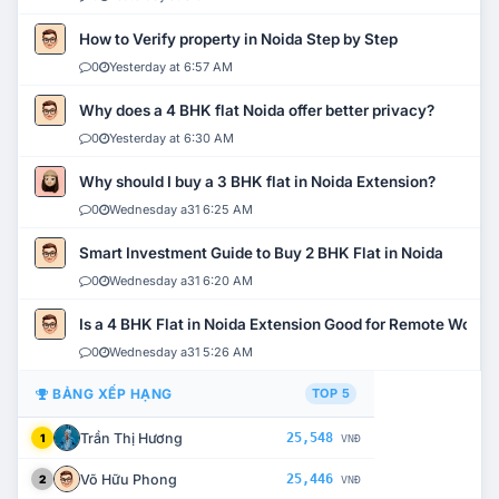
How to Verify property in Noida Step by Step
0
Yesterday at 6:57 AM
Why does a 4 BHK flat Noida offer better privacy?
0
Yesterday at 6:30 AM
Why should I buy a 3 BHK flat in Noida Extension?
0
Wednesday a31 6:25 AM
Smart Investment Guide to Buy 2 BHK Flat in Noida
0
Wednesday a31 6:20 AM
Is a 4 BHK Flat in Noida Extension Good for Remote Work?
0
Wednesday a31 5:26 AM
BẢNG XẾP HẠNG
TOP 5
Trần Thị Hương
25,548
1
VNĐ
Võ Hữu Phong
25,446
2
VNĐ