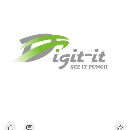
#dongtiencavoi