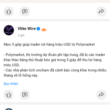
Vlike Wire
2 giờ
Mẹo 5 giây giúp trader rút hàng triệu USD từ Polymarket
- Polymarket, thị trường dự đoán phi tập trung, đã bị các trader
khai thác bằng thủ thuật kéo giá trong 5 giây để thu lợi hàng
triệu USD.
- Các nhà phân tích onchain đã cảnh báo công khai trong nhiều
tháng về lỗ hổng này.
- Để khắc phục, Polymarket chuyển sang sử dụng giá trung
Đọc thêm
bình theo thời gian (time-weighted prices), khiến việc đẩy giá
nhân tạo trở nên quá tốn kém.
- Động thái này nhằm bảo vệ tính toàn vẹn của thị trường và
ngăn chặn các hành vi thao túng.