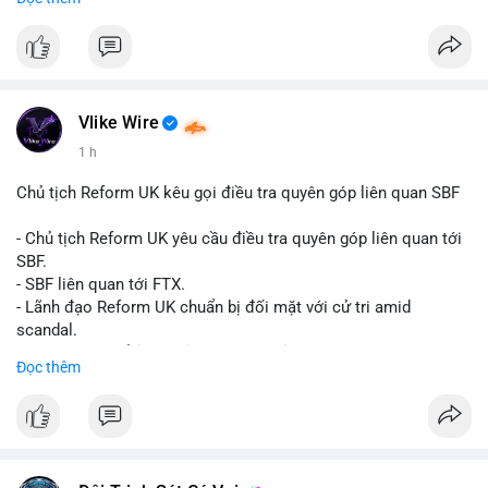
Đây là tín hiệu tích cực cho các nhà sản xuất, nhà phân phối và
nhà đầu tư trong ngành vật liệu xây dựng và hạ tầng.
Bạn đánh giá thế nào về tiềm năng của dòng sản phẩm ống
nhựa polyolefin trong tương lai?
Vlike Wire
1 h
Chủ tịch Reform UK kêu gọi điều tra quyên góp liên quan SBF
- Chủ tịch Reform UK yêu cầu điều tra quyên góp liên quan tới
SBF.
- SBF liên quan tới FTX.
- Lãnh đạo Reform UK chuẩn bị đối mặt với cử tri amid
scandal.
- Sự kiện có thể ảnh hưởng đến hình ảnh SBF và FTX.
Đọc thêm
- Không có thông tin tác động thị trường ngay lập tức.
#binancesquare
#cryptonews
#sbf
#ftx
#reformuk
$btc $eth