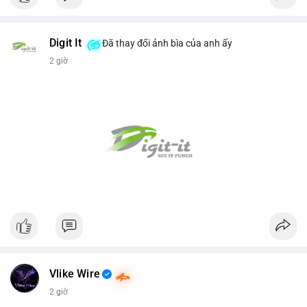
Digit It
Đã thay đổi ảnh bìa của anh ấy
2 giờ
Vlike Wire
2 giờ