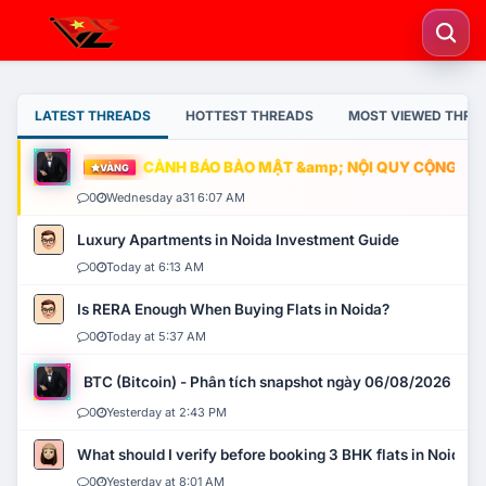
LATEST THREADS
HOTTEST THREADS
MOST VIEWED THRE
CẢNH BÁO BẢO MẬT &amp; NỘI QUY CỘNG ĐỒNG
VÀNG
0
Wednesday a31 6:07 AM
Luxury Apartments in Noida Investment Guide
0
Today at 6:13 AM
Is RERA Enough When Buying Flats in Noida?
0
Today at 5:37 AM
BTC (Bitcoin) - Phân tích snapshot ngày 06/08/2026
0
Yesterday at 2:43 PM
What should I verify before booking 3 BHK flats in Noida?
0
Yesterday at 8:01 AM