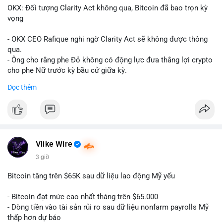
OKX: Đối tượng Clarity Act không qua, Bitcoin đã bao trọn kỳ
vọng
- OKX CEO Rafique nghi ngờ Clarity Act sẽ không được thông
qua.
- Ông cho rằng phe Đỏ không có động lực đưa thắng lợi crypto
cho phe Nữ trước kỳ bầu cử giữa kỳ.
- Sự lạc quan đã được giá Bitcoin phản ánh, không cần thêm
Đọc thêm
hỗ trợ pháp lý.
- Nếu luật không qua, Bitcoin vẫn duy trì mức giá hiện tại.
#binancesquare
#cryptonews
#btc
$btc
Vlike Wire
3 giờ
#vlikevn
#titanbot
Bitcoin tăng trên $65K sau dữ liệu lao động Mỹ yếu
📰 Nguồn: CoinDesk
- Bitcoin đạt mức cao nhất tháng trên $65.000
- Dòng tiền vào tài sản rủi ro sau dữ liệu nonfarm payrolls Mỹ
thấp hơn dự báo