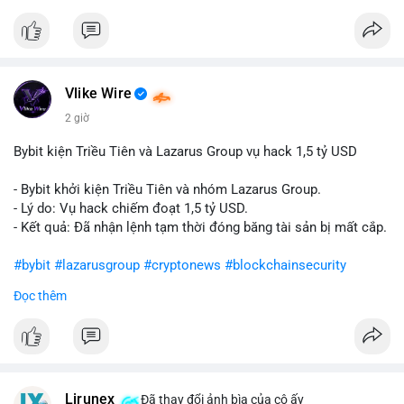
Vlike Wire
2 giờ
Bybit kiện Triều Tiên và Lazarus Group vụ hack 1,5 tỷ USD
- Bybit khởi kiện Triều Tiên và nhóm Lazarus Group.
- Lý do: Vụ hack chiếm đoạt 1,5 tỷ USD.
- Kết quả: Đã nhận lệnh tạm thời đóng băng tài sản bị mất cắp.
#bybit
#lazarusgroup
#cryptonews
#blockchainsecurity
Đọc thêm
$btc $eth
#vlikevn
#titanbot
📰 Nguồn: CoinDesk
Lirunex
Đã thay đổi ảnh bìa của cô ấy