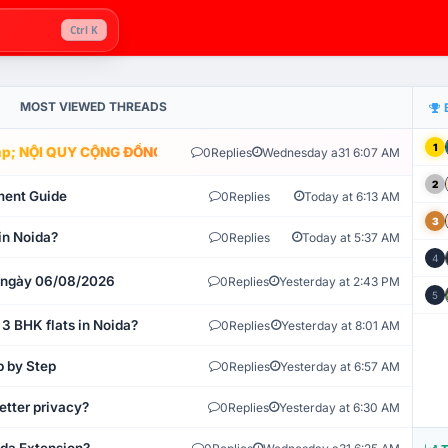
Ctrl K
MOST VIEWED THREADS
1
; NỘI QUY CỘNG ĐỒNG VLIKE.VN: HỆ THỐNG GIÁM SÁT TỰ ĐỘNG V
0
Replies
Wednesday a31 6:07 AM
2
ment Guide
0
Replies
Today at 6:13 AM
3
in Noida?
0
Replies
Today at 5:37 AM
4
t ngày 06/08/2026
0
Replies
Yesterday at 2:43 PM
5
 3 BHK flats in Noida?
0
Replies
Yesterday at 8:01 AM
p by Step
0
Replies
Yesterday at 6:57 AM
etter privacy?
0
Replies
Yesterday at 6:30 AM