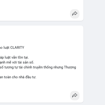
ạo luật CLARITY
p luật vẫn tồn tại.
ạnh mẽ với tài sản số.
số tương tự tài chính truyền thống nhưng Thượng
an toàn cho nhà đầu tư.
lation
#clarityact