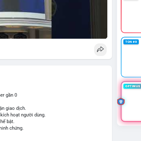
TON #9
OPTIMUS 
ner gần 0
ận giao dịch.
ế kích hoạt người dùng.
thể bật.
 minh chứng.