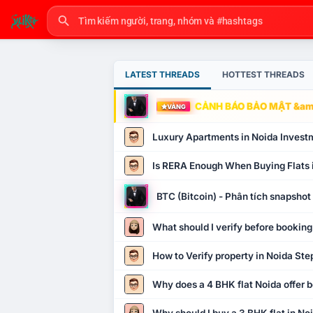
LATEST THREADS
HOTTEST THREADS
CẢNH BÁO BẢO MẬT &amp
VÀNG
Luxury Apartments in Noida Invest
Is RERA Enough When Buying Flats 
BTC (Bitcoin) - Phân tích snapsho
What should I verify before booking
How to Verify property in Noida Ste
Why does a 4 BHK flat Noida offer b