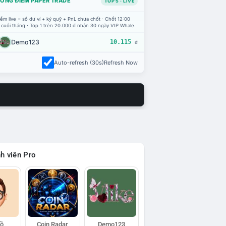
ỔNG ĐIỂM PAPER TRADE
TOP 5 · LIVE
ểm live = số dư ví + ký quỹ + PnL chưa chốt · Chốt 12:00
 cuối tháng · Top 1 trên 20.000 đ nhận 30 ngày VIP Whale.
Demo123
10.115
đ
Auto-refresh (30s)
Refresh Now
h viên Pro
Hồ
Coin Radar
Demo123