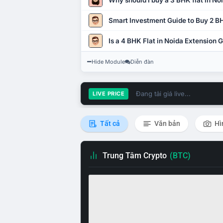
Why should I buy a 3 BHK flat in No
Smart Investment Guide to Buy 2 BH
Is a 4 BHK Flat in Noida Extension
Hide Module
Diễn đàn
Đang tải giá live...
LIVE PRICE
Tất cả
Văn bản
Hì
Trung Tâm Crypto
(BTC)