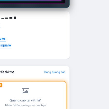
g ▁ ▂ ▃ ▄
t
news
esquare
ết tài trợ
Đăng quảng cáo
1
Quảng cáo tại vị trí #1
Nhấn để đặt quảng cáo của bạn