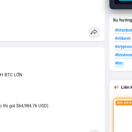
Xu hướn
#titanbo
#vlikevn
#crypto
#binanc
#btc
CH BTC LỚN
Liên k
BTC VIP #
eo thị giá $64,984.76 USD)
ựa trên giao dịch này: Lượng BTC trị giá gần 4,7
y nhất cho thấy dấu hiệu chuyển tiền có chủ đích,