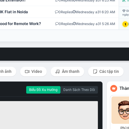
ida Extension?
0
Replies
Wednesday a31 6:25 AM
T
Đi
K Flat in Noida
0
Replies
Wednesday a31 6:20 AM
ngày
 Good for Remote Work?
0
Replies
Wednesday a31 5:26 AM
1
nh ảnh
Video
Âm thanh
Các tập tin
Thàn
Biểu Đồ Xu Hướng
Danh Sách Theo Dõi
Phí 