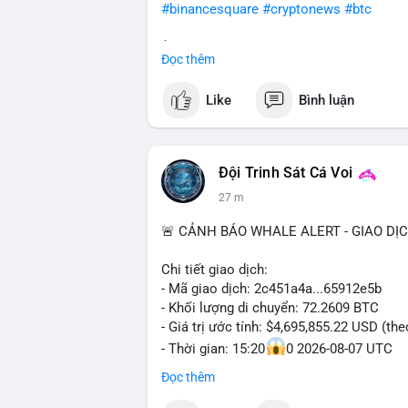
#binancesquare
#cryptonews
#btc
$btc
Đọc thêm
#vlikevn
#titanbot
Like
Bình luận
📰 Nguồn: Cointelegraph
Đội Trinh Sát Cá Voi
27 m
🚨 CẢNH BÁO WHALE ALERT - GIAO DỊ
Chi tiết giao dịch:
- Mã giao dịch: 2c451a4a...65912e5b
- Khối lượng di chuyển: 72.2609 BTC
- Giá trị ước tính: $4,695,855.22 USD (th
- Thời gian: 15:20
0 2026-08-07 UTC
Đọc thêm
Nhận định phân tích hành vi của Cá voi d
triệu USD được dồn vào một giao dịch du