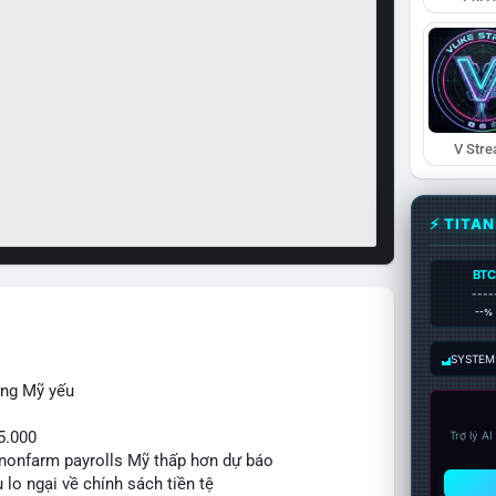
V Str
⚡ TITA
BTC
----
--%
SYSTEM:
ộng Mỹ yếu
5.000
Trợ lý A
ệu nonfarm payrolls Mỹ thấp hơn dự báo
 lo ngại về chính sách tiền tệ