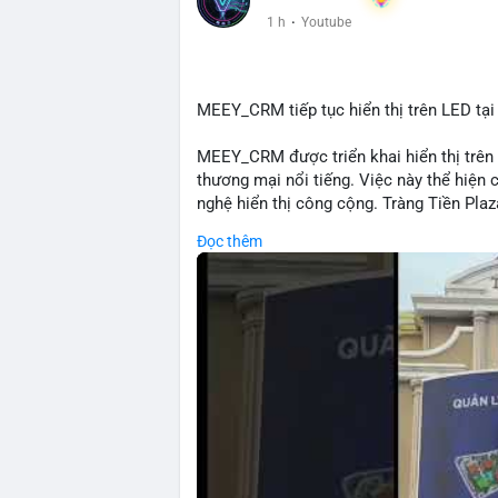
1 h
·
Youtube
MEEY_CRM tiếp tục hiển thị trên LED tại
MEEY_CRM được triển khai hiển thị trên 
thương mại nổi tiếng. Việc này thể hiện
nghệ hiển thị công cộng. Tràng Tiền Plaz
cường nhận diện thương hiệu MEEY_CRM.
Đọc thêm
sản tại điểm giao thông quan trọng.
🎥 Xem video trực tiếp tại:
Nguồn: Đồng Tâm