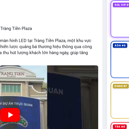
SOL VIP #
 Tràng Tiền Plaza
màn hình LED tại Tràng Tiền Plaza, một khu vực
ADA #6
 chiến lược quảng bá thương hiệu thông qua công
a thu hút lượng khách lớn hàng ngày, giúp tăng
 Mô hình này kết hợp công nghệ LED với việc đặt
DOGE #7
TRX #8