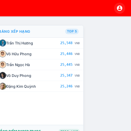
BẢNG XẾP HẠNG
TOP 5
Trần Thị Hương
25,548
VNĐ
À CHẾ TÀI XỬ LÝ VI PHẠM
Võ Hữu Phong
25,446
VNĐ
Trần Ngọc Hà
25,445
VNĐ
Võ Duy Phong
25,347
VNĐ
Đặng Kim Quỳnh
25,246
VNĐ