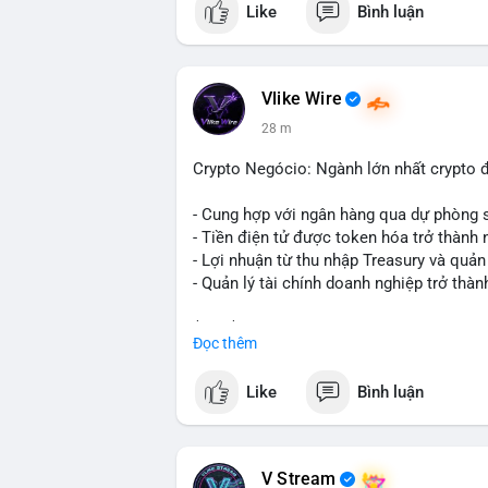
Like
Bình luận
không phải hành động phân tán nhỏ lẻ. N
hạn có thể gia tăng, ảnh hưởng đến tâm l
lạnh, đây là tín hiệu tích lũy dài hạn, ch
vì thoát ra.
Vlike Wire
28 m
Lời khuyên ngắn gọn cho nhà đầu tư nhỏ 
trong 24-48 giờ tới. Đừng vội hành động
Crypto Negócio: Ngành lớn nhất crypto đ
lẻ; hãy quan sát thêm các lệnh tiếp theo
chỉnh vị thế.
- Cung hợp với ngân hàng qua dự phòng 
- Tiền điện tử được token hóa trở thành 
#72dot2609btc
#4triệu7usd
#chuyểnvílạ
- Lợi nhuận từ thu nhập Treasury và quản 
- Quản lý tài chính doanh nghiệp trở thà
$btc $eth
Đọc thêm
#vlikevn
#titanbot
Like
Bình luận
📰 Nguồn: Cointelegraph
V Stream