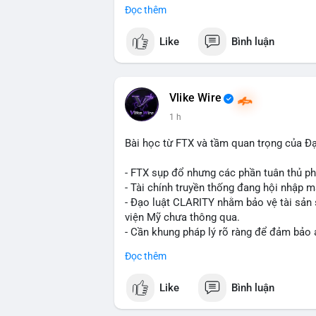
Đọc thêm
$btc
Like
Bình luận
#vlikevn
#titanbot
📰 Nguồn: CoinDesk
Vlike Wire
1 h
Bài học từ FTX và tầm quan trọng của Đ
- FTX sụp đổ nhưng các phần tuân thủ phá
- Tài chính truyền thống đang hội nhập m
- Đạo luật CLARITY nhằm bảo vệ tài sản 
viện Mỹ chưa thông qua.
- Cần khung pháp lý rõ ràng để đảm bảo 
Đọc thêm
#binancesquare
#cryptonews
#ftx
#regu
Like
Bình luận
$btc $eth