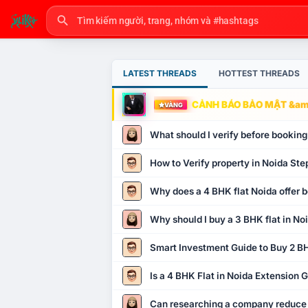
LATEST THREADS
HOTTEST THREADS
CẢNH BÁO BẢO MẬT &amp
VÀNG
What should I verify before booking
How to Verify property in Noida Ste
Why does a 4 BHK flat Noida offer b
Why should I buy a 3 BHK flat in No
Smart Investment Guide to Buy 2 BH
Is a 4 BHK Flat in Noida Extension
Can researching a company reduce