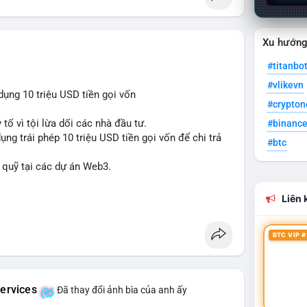
Xu hướn
#titanbo
#vlikevn
ụng 10 triệu USD tiền gọi vốn
#crypto
 tố vì tội lừa dối các nhà đầu tư.
#binanc
ng trái phép 10 triệu USD tiền gọi vốn để chi trả
#btc
lý quỹ tại các dự án Web3.
Liên k
BTC VIP #
ervices
Đã thay đổi ảnh bìa của anh ấy