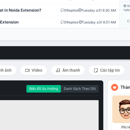
Đi
at in Noida Extension?
0
Replies
Tuesday a31 6:30 AM
ngày
C
 Extension
0
Replies
Tuesday a31 6:01 AM
nh ảnh
Video
Âm thanh
Các tập tin
Thàn
Biểu Đồ Xu Hướng
Danh Sách Theo Dõi
Phí 