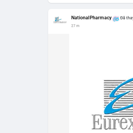
NationalPharmacy
Đã thay
27 m