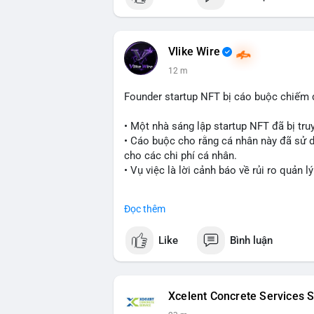
Vlike Wire
12 m
Founder startup NFT bị cáo buộc chiếm d
• Một nhà sáng lập startup NFT đã bị truy
• Cáo buộc cho rằng cá nhân này đã sử dụ
cho các chi phí cá nhân.
• Vụ việc là lời cảnh báo về rủi ro quản 
#cryptonews
#nft
#scamalert
#web3
Đọc thêm
$btc $eth
Like
Bình luận
#vlikevn
#titanbot
📰 Nguồn: CoinDesk
Xcelent Concrete Services S