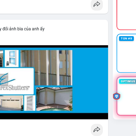
 đổi ảnh bìa của anh ấy
TON #9
OPTIMUS 