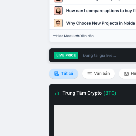
How can I compare options to buy fl
Why Choose New Projects in Noida
Hide Module
Diễn đàn
Đang tải giá live...
LIVE PRICE
Tất cả
Văn bản
Hì
Trung Tâm Crypto
(BTC)