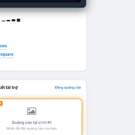
g ▁ ▂ ▃ ▄
t
news
esquare
ết tài trợ
Đăng quảng cáo
1
Quảng cáo tại vị trí #1
Nhấn để đặt quảng cáo của bạn