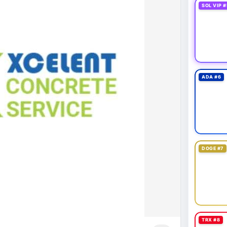
SOL VIP #
ADA #6
DOGE #7
TRX #8