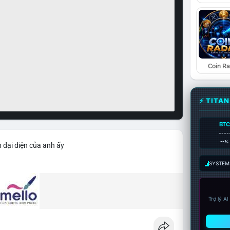
Coin R
⚡ TITA
BTC
----
--%
 đại diện của anh ấy
SYSTEM:
Trợ lý A