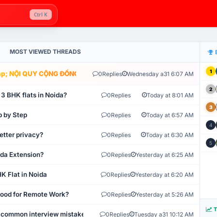
Ctrl K
MOST VIEWED THREADS
1
; NỘI QUY CỘNG ĐỒNG VLIKE.VN: HỆ THỐNG GIÁM SÁT TỰ ĐỘNG V
0
Replies
Wednesday a31 6:07 AM
2
 3 BHK flats in Noida?
0
Replies
Today at 8:01 AM
3
p by Step
0
Replies
Today at 6:57 AM
4
etter privacy?
0
Replies
Today at 6:30 AM
5
ida Extension?
0
Replies
Yesterday at 6:25 AM
K Flat in Noida
0
Replies
Yesterday at 6:20 AM
 Good for Remote Work?
0
Replies
Yesterday at 5:26 AM
T
 common interview mistakes?
0
Replies
Tuesday a31 10:12 AM