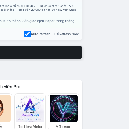
ểm live = số dư ví + ký quỹ + PnL chưa chốt · Chốt 12:00
 cuối tháng · Top 1 trên 20.000 đ nhận 30 ngày VIP Whale.
hưa có thành viên giao dịch Paper trong tháng.
Auto-refresh (30s)
Refresh Now
h viên Pro
Hồ
Tín Hiệu Alpha
V Stream