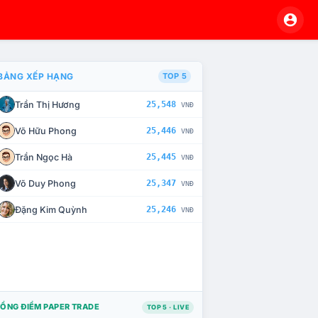
BẢNG XẾP HẠNG
TOP 5
Trần Thị Hương
25,548
VNĐ
À CHẾ TÀI XỬ LÝ VI PHẠM
Võ Hữu Phong
25,446
VNĐ
Trần Ngọc Hà
25,445
VNĐ
Võ Duy Phong
25,347
VNĐ
Đặng Kim Quỳnh
25,246
VNĐ
ỔNG ĐIỂM PAPER TRADE
TOP 5 · LIVE