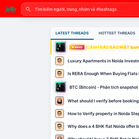
LATEST THREADS
HOTTEST THREADS
CẢNH BÁO BẢO MẬT &amp
VÀNG
Luxury Apartments in Noida Invest
Is RERA Enough When Buying Flats 
BTC (Bitcoin) - Phân tích snapsho
What should I verify before booking
How to Verify property in Noida Ste
Why does a 4 BHK flat Noida offer b