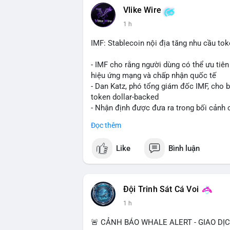
Vlike Wire
💡 NHẬN ĐỊNH & KHUYẾN NGHỊ: Tâm lý ng
1 h
coin nhỏ và tin tức AI/NVIDA có thể tạo
chính sách crypto Mỹ.
IMF: Stablecoin nội địa tăng nhu cầu tok
📊 Nguồn: Radar Tâm Lý Thị Trường
- IMF cho rằng người dùng có thể ưu tiên 
hiệu ứng mạng và chấp nhận quốc tế
- Dan Katz, phó tổng giám đốc IMF, cho b
token dollar-backed
- Nhận định được đưa ra trong bối cảnh c
Đọc thêm
$btc $eth
Like
Bình luận
#vlikevn
#titanbot
📰 Nguồn: Cointelegraph
Đội Trinh Sát Cá Voi
1 h
🚨 CẢNH BÁO WHALE ALERT - GIAO DỊ