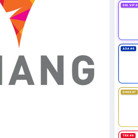
SOL VIP #
ADA #6
DOGE #7
TRX #8