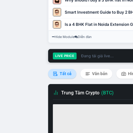
Why should I buy a 3 BHK flat in No
Smart Investment Guide to Buy 2 BH
Is a 4 BHK Flat in Noida Extension
Hide Module
Diễn đàn
Đang tải giá live...
LIVE PRICE
Tất cả
Văn bản
Hì
Trung Tâm Crypto
(BTC)