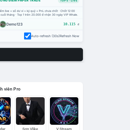
ỔNG ĐIỂM PAPER TRADE
TOP 5 · LIVE
ểm live = số dư ví + ký quỹ + PnL chưa chốt · Chốt 12:00
 cuối tháng · Top 1 trên 20.000 đ nhận 30 ngày VIP Whale.
Demo123
10.115
đ
Auto-refresh (30s)
Refresh Now
h viên Pro
adar
Sơn Vlike
V Stream