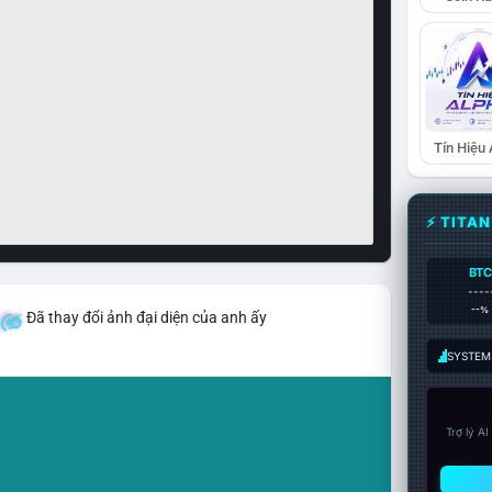
Tín Hiệu
⚡ TITA
BTC
----
--%
Đã thay đổi ảnh đại diện của anh ấy
SYSTEM:
Trợ lý A