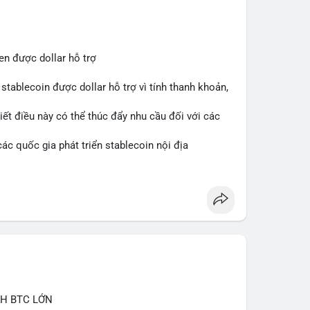
ắn hạn vẫn tiêu cực do sợ hãi, nhưng xu hướng
 cơ hội mua sớm. Cần theo dõi sự thay đổi trong
en được dollar hỗ trợ
stablecoin được dollar hỗ trợ vì tính thanh khoản,
iết điều này có thể thúc đẩy nhu cầu đối với các
ác quốc gia phát triển stablecoin nội địa
CH BTC LỚN