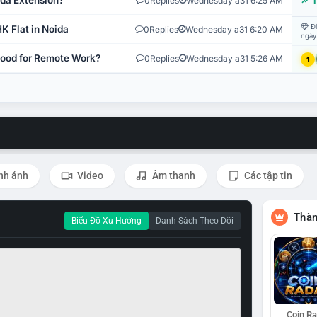
ida Extension?
0
Replies
Wednesday a31 6:25 AM
T
Đi
K Flat in Noida
0
Replies
Wednesday a31 6:20 AM
ngày
 Good for Remote Work?
0
Replies
Wednesday a31 5:26 AM
1
nh ảnh
Video
Âm thanh
Các tập tin
Thàn
Biểu Đồ Xu Hướng
Danh Sách Theo Dõi
Coin R