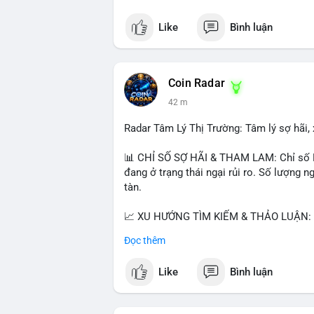
Like
Bình luận
Coin Radar
42 m
Radar Tâm Lý Thị Trường: Tâm lý sợ hãi, 
📊 CHỈ SỐ SỢ HÃI & THAM LAM: Chỉ số Fea
đang ở trạng thái ngại rủi ro. Số lượng
tàn.
📈 XU HƯỚNG TÌM KIẾM & THẢO LUẬN: B
Bitcoin SV (BSV) và Kaspa (KAS) là coi
Đọc thêm
Penguins), AI (Hyperliquid) và ổn định (B
Like
Bình luận
💬 DÒNG CHẢY TIN TỨC & TRUYỀN THÔNG:
lệnh kẹp, dự báo NVDA và Musk Starship 
tranh luận về Clearity Act.