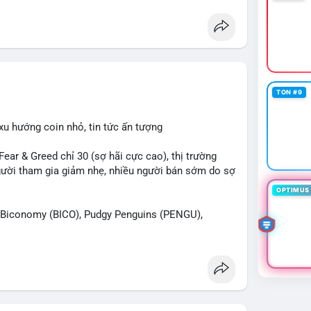
TON #9
xu hướng coin nhỏ, tin tức ấn tượng
r & Greed chỉ 30 (sợ hãi cực cao), thị trường
 người tham gia giảm nhẹ, nhiều người bán sớm do sợ
OPTIMUS 
iconomy (BICO), Pudgy Penguins (PENGU),
n được tìm kiếm nhiều nhất. Chủ đề NFT (Pudgy
SV) nổi bật.
 Bàn tán trên Binance Square tập trung vào
13. Telegram nhấn mạnh luật mới tại Brazil và