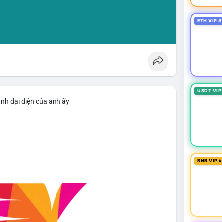
ETH VIP #
USDT VIP
ảnh đại diện của anh ấy
BNB VIP 