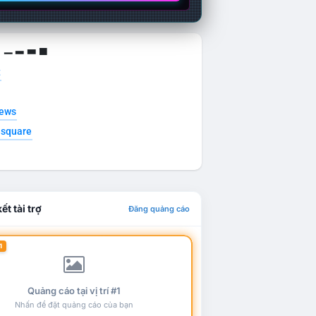
g ▁ ▂ ▃ ▄
t
news
esquare
ết tài trợ
Đăng quảng cáo
1
Quảng cáo tại vị trí #1
Nhấn để đặt quảng cáo của bạn