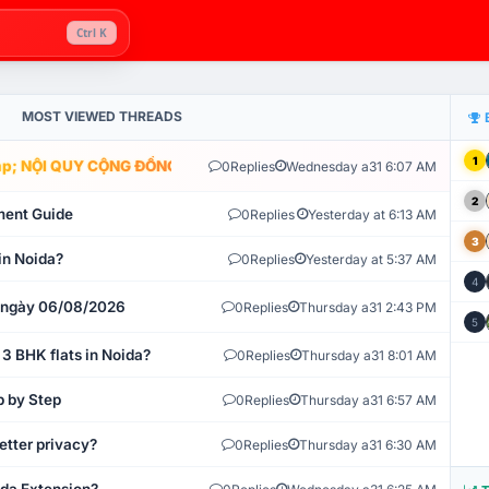
Ctrl K
MOST VIEWED THREADS
1
; NỘI QUY CỘNG ĐỒNG VLIKE.VN: HỆ THỐNG GIÁM SÁT TỰ ĐỘNG V
0
Replies
Wednesday a31 6:07 AM
2
ment Guide
0
Replies
Yesterday at 6:13 AM
3
in Noida?
0
Replies
Yesterday at 5:37 AM
4
t ngày 06/08/2026
0
Replies
Thursday a31 2:43 PM
5
 3 BHK flats in Noida?
0
Replies
Thursday a31 8:01 AM
p by Step
0
Replies
Thursday a31 6:57 AM
etter privacy?
0
Replies
Thursday a31 6:30 AM