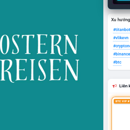
Xu hướn
#titanbo
#vlikevn
#crypto
#binanc
#btc
Liên k
BTC VIP #