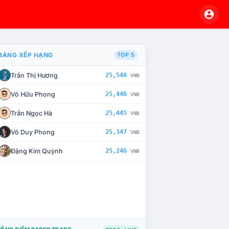
BẢNG XẾP HẠNG
TOP 5
Trần Thị Hương
25,548
VNĐ
À CHẾ TÀI XỬ LÝ VI PHẠM
Võ Hữu Phong
25,446
VNĐ
Trần Ngọc Hà
25,445
VNĐ
Võ Duy Phong
25,347
VNĐ
Đặng Kim Quỳnh
25,246
VNĐ