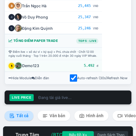
Trần Ngọc Hà
25,445
3
VNĐ
Võ Duy Phong
25,347
4
VNĐ
Đặng Kim Quỳnh
25,246
5
VNĐ
TỔNG ĐIỂM PAPER TRADE
TOP 5 · LIVE
Điểm live = số dư ví + ký quỹ + PnL chưa chốt · Chốt 12:00
ngày cuối tháng · Top 1 trên 20.000 đ nhận 30 ngày VIP Whale.
Demo123
5.492
1
đ
Hide Module
Diễn đàn
Auto-refresh (30s)
Refresh Now
Đang tải giá live...
LIVE PRICE
Tất cả
Văn bản
Hình ảnh
Video
Trung Tâm
(BTC
Biểu Đồ Xu
Danh Sách Theo