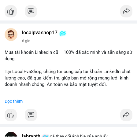
✅ Telegram: @localpvashop
✅ Email: localpvashop@gmail.com
Chất lượng đảm bảo, hỗ trợ tận tình. Hãy liên hệ ngay hôm
nay!
localpvashop17
6 giờ
Mua tài khoản LinkedIn cũ – 100% đã xác minh và sẵn sàng sử
dụng.
Tại LocalPvaShop, chúng tôi cung cấp tài khoản LinkedIn chất
lượng cao, đã qua kiểm tra, giúp bạn mở rộng mạng lưới kinh
doanh nhanh chóng. An toàn và bảo mật tuyệt đối.
Đặt hàng ngay hôm nay để nhận ưu đãi tốt nhất!
Đọc thêm
✅ Đặt hàng: localpvashop
✅ Phản hồi trong 24 giờ
✅ WhatsApp: +1 (66
215-8938
✅ Telegram: @localpvashop
labrynth
✅ Email: localpvashop@gmail.com
Đã thay đổi ảnh bìa của anh ấy