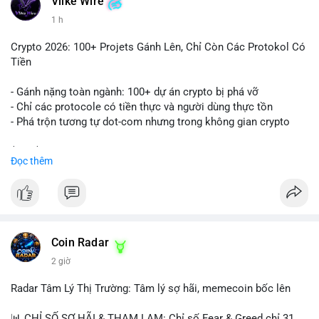
Vlike Wire
1 h
Crypto 2026: 100+ Projets Gánh Lên, Chỉ Còn Các Protokol Có
Tiền
- Gánh nặng toàn ngành: 100+ dự án crypto bị phá vỡ
- Chỉ các protocole có tiền thực và người dùng thực tồn
- Phá trộn tương tự dot-com nhưng trong không gian crypto
$btc $eth
Đọc thêm
#vlikevn
#titanbot
📰 Nguồn: CoinDesk
Coin Radar
2 giờ
Radar Tâm Lý Thị Trường: Tâm lý sợ hãi, memecoin bốc lên
📊 CHỈ SỐ SỢ HÃI & THAM LAM: Chỉ số Fear & Greed chỉ 31