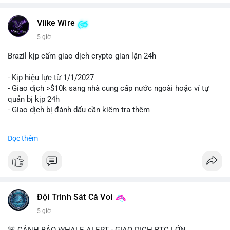
Vlike Wire
5 giờ
Brazil kịp cấm giao dịch crypto gian lận 24h
- Kịp hiệu lực từ 1/1/2027
- Giao dịch >$10k sang nhà cung cấp nước ngoài hoặc ví tự
quản bị kịp 24h
- Giao dịch bị đánh dấu cần kiểm tra thêm
#binancesquare
#cryptonews
#regulation
Đọc thêm
$btc $eth
#vlikevn
#titanbot
📰 Nguồn: Cointelegraph
Đội Trinh Sát Cá Voi
5 giờ