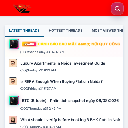
LATEST THREADS
HOTTEST THREADS
MOST VIEWED THRE
CẢNH BÁO BẢO MẬT &amp; NỘI QUY CỘNG ĐỒNG
VÀNG
0
Wednesday a31 6:07 AM
Luxury Apartments in Noida Investment Guide
0
Friday a31 6:13 AM
Is RERA Enough When Buying Flats in Noida?
0
Friday a31 5:37 AM
BTC (Bitcoin) - Phân tích snapshot ngày 06/08/2026
0
Thursday a31 2:43 PM
What should I verify before booking 3 BHK flats in Noida?
0
Thursday a31 8:01 AM