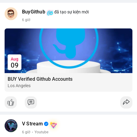
BuyGithub
đã tạo sự kiện mới
6 giờ
Aug
09
BUY Verified Github Accounts
Los Angeles
V Stream
6 giờ
·
Youtube