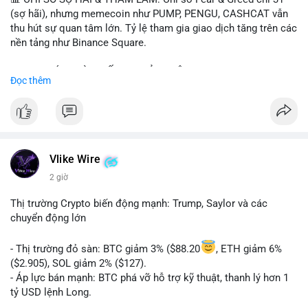
(sợ hãi), nhưng memecoin như PUMP, PENGU, CASHCAT vẫn
thu hút sự quan tâm lớn. Tỷ lệ tham gia giao dịch tăng trên các
nền tảng như Binance Square.
📈 XU HƯỚNG TÌM KIẾM & THẢO LUẬN: TUT, PUMP, PENGU,
Đọc thêm
CASHCAT, SUI, TAO xuất hiện nhiều trong tìm kiếm Việt Nam
và quốc tế. Chủ đề "tăng giá nhanh" và "bài toán mới" là chủ đề
hấp dẫn. Bàn tán về SPCX và SAGA cũng hấp dẫn.
💬 DÒNG CHẢY TIN TỨC & TRUYỀN THÔNG: Bàn tán về "long
SAGA", "short SPCX", và "đã ngồi ăn ở khách sạn 5*" (từ bài
Vlike Wire
đăng Binance Square). Tin tức về BIP-110 Bitcoin và SKR token
2 giờ
Solana tăng 250% FDV. Cập nhật về airdrop MMT và tích hợp
BNB Smart Chain.
Thị trường Crypto biến động mạnh: Trump, Saylor và các
chuyển động lớn
💡 NHẬN ĐỊNH & KHUYẾN NGHỊ: Tâm lý thị trường phân cực.
Sợ hãi do chỉ số thấp nhưng xu hướng memecoin và tin tức
- Thị trường đỏ sàn: BTC giảm 3% ($88.20
, ETH giảm 6%
tích cực (BTC ETF, SKR) tạo áp lực lên giá. Rủi ro từ các đề cày
($2.905), SOL giảm 2% ($127).
SPCX và SAGA vẫn cao. Cần theo dõi xu hướng "long" hoặc
- Áp lực bán mạnh: BTC phá vỡ hỗ trợ kỹ thuật, thanh lý hơn 1
"short" theo chiến lược cá nhân.
tỷ USD lệnh Long.
- Tin tức quan trọng: Trump Media dự kiến airdrop token cho