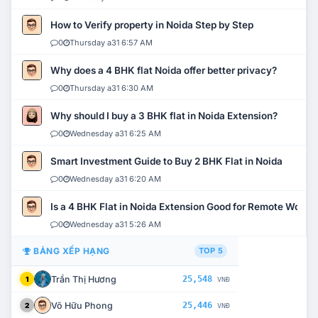
How to Verify property in Noida Step by Step
0
Thursday a31 6:57 AM
Why does a 4 BHK flat Noida offer better privacy?
0
Thursday a31 6:30 AM
Why should I buy a 3 BHK flat in Noida Extension?
0
Wednesday a31 6:25 AM
Smart Investment Guide to Buy 2 BHK Flat in Noida
0
Wednesday a31 6:20 AM
Is a 4 BHK Flat in Noida Extension Good for Remote Work?
0
Wednesday a31 5:26 AM
BẢNG XẾP HẠNG
TOP 5
Trần Thị Hương
25,548
1
VNĐ
Võ Hữu Phong
25,446
2
VNĐ