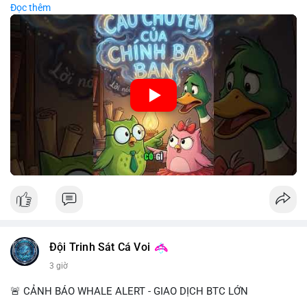
Đọc thêm
chiến lược đầu tư rõ ràng.
🎥 Xem video trực tiếp tại:
Nguồn: Cú Thông Thái
Đội Trinh Sát Cá Voi
3 giờ
🚨 CẢNH BÁO WHALE ALERT - GIAO DỊCH BTC LỚN