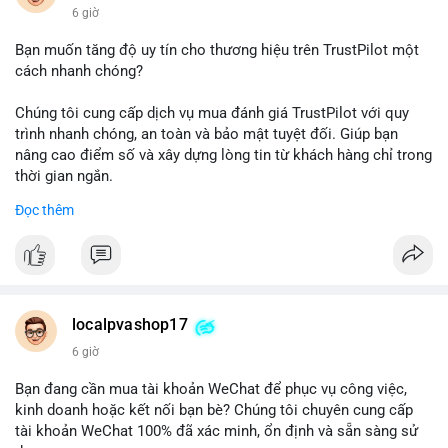
6 giờ
Bạn muốn tăng độ uy tín cho thương hiệu trên TrustPilot một
cách nhanh chóng?
Chúng tôi cung cấp dịch vụ mua đánh giá TrustPilot với quy
trình nhanh chóng, an toàn và bảo mật tuyệt đối. Giúp bạn
nâng cao điểm số và xây dựng lòng tin từ khách hàng chỉ trong
thời gian ngắn.
Đọc thêm
Đặt hàng ngay hôm nay để nhận ưu đãi:
👉 Order tại: localpvashop
👉 Phản hồi 24/7
👉 WhatsApp: +1 660 215-8938
👉 Telegram: @localpvashop
localpvashop17
👉 Email: localpvashop@gmail.com
6 giờ
Đừng bỏ lỡ cơ hội cải thiện danh tiếng trực tuyến của bạn một
Bạn đang cần mua tài khoản WeChat để phục vụ công việc,
cách hiệu quả!
kinh doanh hoặc kết nối bạn bè? Chúng tôi chuyên cung cấp
tài khoản WeChat 100% đã xác minh, ổn định và sẵn sàng sử