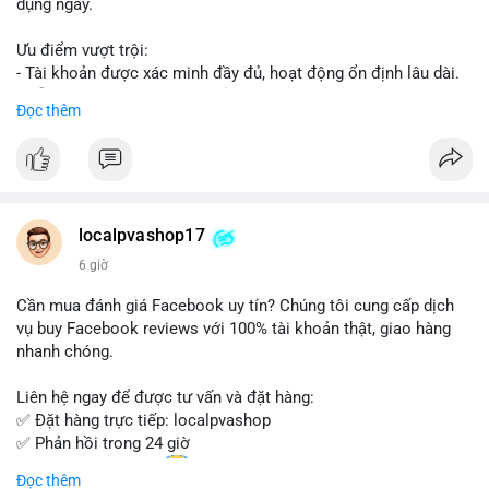
dụng ngay.
Ưu điểm vượt trội:
- Tài khoản được xác minh đầy đủ, hoạt động ổn định lâu dài.
- Hỗ trợ khách hàng 24/7, phản hồi nhanh chóng.
Đọc thêm
- Giao dịch an toàn, bảo mật thông tin.
Đặt hàng ngay hôm nay để nhận ưu đãi tốt nhất!
Liên hệ với chúng tôi qua:
localpvashop17
- WhatsApp: +1 (66
215-8938
- Telegram: @localpvashop
6 giờ
- Email: localpvashop@gmail.com
Cần mua đánh giá Facebook uy tín? Chúng tôi cung cấp dịch
Đừng bỏ lỡ cơ hội sở hữu tài khoản WeChat chất lượng với giá
vụ buy Facebook reviews với 100% tài khoản thật, giao hàng
tốt. Liên hệ ngay!
nhanh chóng.
Liên hệ ngay để được tư vấn và đặt hàng:
✅ Đặt hàng trực tiếp: localpvashop
✅ Phản hồi trong 24 giờ
✅ WhatsApp: +1 (66
215-8938
Đọc thêm