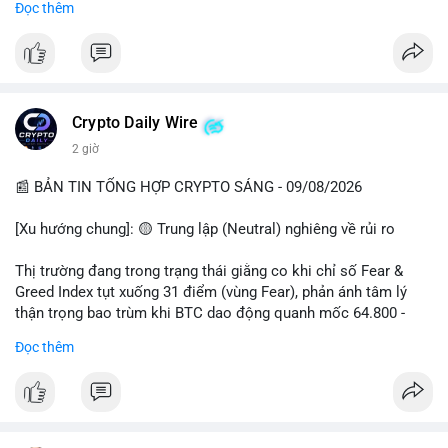
Đọc thêm
📊 Nguồn: Radar Tâm Lý Thị Trường
cổ đông vào tháng 2.
- Định chế tài chính: Delaware Life đưa BTC vào sản phẩm bảo
hiểm; Galaxy Digital lập quỹ đầu tư 100 triệu USD.
- Pháp lý: CEO Coinbase thúc đẩy khung pháp lý tại Davos; Bồ
Đào Nha chặn Polymarket.
Crypto Daily Wire
#binancesquare
#cryptonews
#btc
#eth
#sol
#xrp
2 giờ
$btc $eth $sol $xrp
📰 BẢN TIN TỔNG HỢP CRYPTO SÁNG - 09/08/2026
#vlikevn
#titanbot
[Xu hướng chung]: 🟡 Trung lập (Neutral) nghiêng về rủi ro
📰 Nguồn: Decrypt
Thị trường đang trong trạng thái giằng co khi chỉ số Fear &
Greed Index tụt xuống 31 điểm (vùng Fear), phản ánh tâm lý
thận trọng bao trùm khi BTC dao động quanh mốc 64.800 -
64.900 USD.
Đọc thêm
- Thị trường & Giá cả: Hoạt động cá voi diễn ra mạnh mẽ với 7
giao dịch BTC lớn được ghi nhận trong 24h qua, tổng trị giá
hơn 23,6 triệu USD. Đáng chú ý nhất là lệnh chuyển 90,94 BTC
(5,89 triệu USD) và 89,97 BTC (5,82 triệu USD), cho thấy các tổ