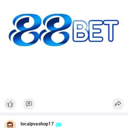
#42btc
#vilanh
#tichluydaihan
#btcmempool
#64831usd
localpvashop17