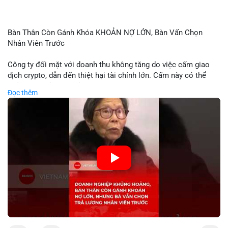
Bàn Thân Còn Gánh Khóa KHOẢN NỢ LỚN, Bàn Vấn Chọn
Nhân Viên Trước
Công ty đối mặt với doanh thu không tăng do việc cấm giao
dịch crypto, dẫn đến thiệt hại tài chính lớn. Cấm này có thể
phản ánh phản ứng của chính quyền hoặc thị trường đối với
Đọc thêm
biến động giá digital asset. Bàn vấn chuyển hướng tập trung
vào nhân lực, cho thấy chiến lược giảm chi phí hoặc điều chỉnh
mô hình kinh doanh. Điều này có thể ảnh hưởng đến thị trường
crypto và các doanh nghiệp liên quan trong tương lai.
🎥 Xem video trực tiếp tại:
Nguồn: KIEN THUC KINH TE