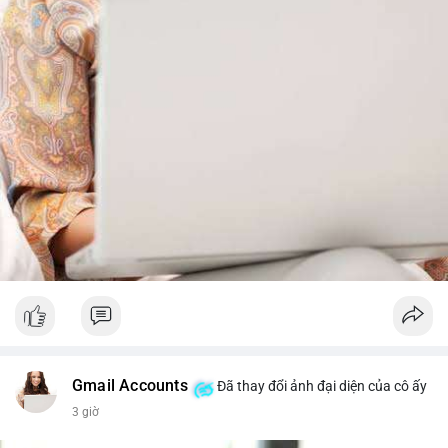
từ dòng vốn ETF (tuần tốt nhất kể từ tháng 4 với 1 tỷ USD)
trước khi gia tăng vị thế.
Xem chi tiết các bài viết đầy đủ tại dòng thời gian của Vlike.vn!
#whalealertbtc
#feargreedindex
#bip110fork
#brazilcryptoregulation
#defitvl
Gmail Accounts
Đã thay đổi ảnh đại diện của cô ấy
3 giờ