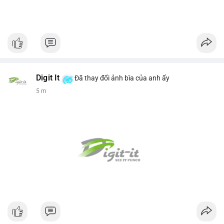
Digit It
Đã thay đổi ảnh bìa của anh ấy
5 m