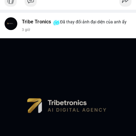
Tribe Tronics
Đã thay đổi ảnh đại diện của anh ấy
3 giờ