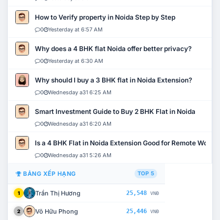
How to Verify property in Noida Step by Step
0
Yesterday at 6:57 AM
Why does a 4 BHK flat Noida offer better privacy?
0
Yesterday at 6:30 AM
Why should I buy a 3 BHK flat in Noida Extension?
0
Wednesday a31 6:25 AM
Smart Investment Guide to Buy 2 BHK Flat in Noida
0
Wednesday a31 6:20 AM
Is a 4 BHK Flat in Noida Extension Good for Remote Work?
0
Wednesday a31 5:26 AM
BẢNG XẾP HẠNG
TOP 5
Trần Thị Hương
25,548
1
VNĐ
Võ Hữu Phong
25,446
2
VNĐ