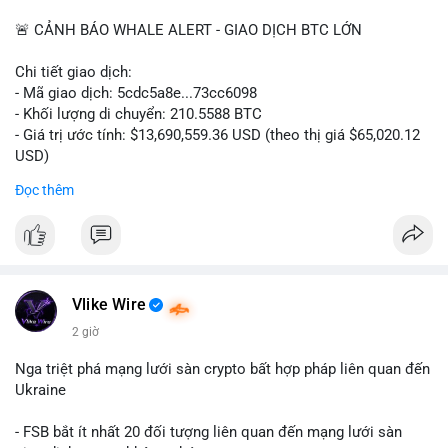
📰 Nguồn: CoinDesk
🚨 CẢNH BÁO WHALE ALERT - GIAO DỊCH BTC LỚN
Chi tiết giao dịch:
- Mã giao dịch: 5cdc5a8e...73cc6098
- Khối lượng di chuyển: 210.5588 BTC
- Giá trị ước tính: $13,690,559.36 USD (theo thị giá $65,020.12
USD)
- Thời gian: 14:19:51 2026-08-07 UTC
Đọc thêm
Nhận định phân tích hành vi của Cá voi dựa trên giao dịch này
(ví dụ: chuyển dịch lượng lớn coin, gom hàng ví lạnh, áp lực
bán tiềm năng...) và tác động tâm lý thị trường.
Lời khuyên ngắn gọn cho nhà đầu tư nhỏ lẻ.
Vlike Wire
Hashtags: Tự trích xuất 3-5 hashtag ĐỘC NHẤT từ nội dung
2 giờ
chính của bài viết này. Hashtag phải là các từ khóa cụ thể xuất
hiện trong bài (khối lượng BTC, hành vi cá voi, loại ví, mức giá
Nga triệt phá mạng lưới sàn crypto bất hợp pháp liên quan đến
USD). TUYỆT ĐỐI KHÔNG lặp lại các hashtag chung chung
Ukraine
giống nhau ở mọi bài như
#whalealert
,
#smartmoney
,
#cryptonews
,
#vlikesignals
. Mỗi bài viết phải có bộ hashtag
- FSB bắt ít nhất 20 đối tượng liên quan đến mạng lưới sàn