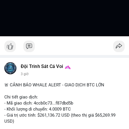
Đội Trinh Sát Cá Voi
3 giờ
🚨 CẢNH BÁO WHALE ALERT - GIAO DỊCH BTC LỚN
Chi tiết giao dịch:
- Mã giao dịch: 4ccb0c73...f87dbd5b
- Khối lượng di chuyển: 4.0009 BTC
- Giá trị ước tính: $261,136.72 USD (theo thị giá $65,269.99
USD)
- Thời gian: 13:19:46 2026-08-07 UTC