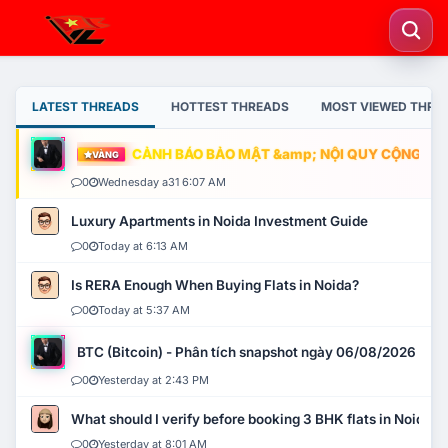
LATEST THREADS
HOTTEST THREADS
MOST VIEWED THRE
CẢNH BÁO BẢO MẬT &amp; NỘI QUY CỘNG ĐỒNG
VÀNG
0
Wednesday a31 6:07 AM
Luxury Apartments in Noida Investment Guide
0
Today at 6:13 AM
Is RERA Enough When Buying Flats in Noida?
0
Today at 5:37 AM
BTC (Bitcoin) - Phân tích snapshot ngày 06/08/2026
0
Yesterday at 2:43 PM
What should I verify before booking 3 BHK flats in Noida?
0
Yesterday at 8:01 AM