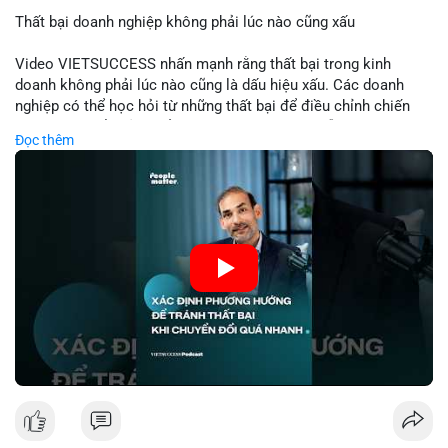
Thất bại doanh nghiệp không phải lúc nào cũng xấu
📰 Nguồn: Cointelegraph
Video VIETSUCCESS nhấn mạnh rằng thất bại trong kinh
doanh không phải lúc nào cũng là dấu hiệu xấu. Các doanh
nghiệp có thể học hỏi từ những thất bại để điều chỉnh chiến
lược, phát triển sản phẩm mới, hoặc phát hiện lỗi trong quy
Đọc thêm
trình. Trong lĩnh vực tài chính và crypto, hiểu rõ nguyên nhân
thất bại giúp quản lý rủi ro hiệu quả và tránh lặp lại sai lầm.
Điều này đặc biệt quan trọng khi áp dụng vào các mô hình kinh
doanh mới hoặc đầu tư vào dự án blockchain.
🎥 Xem video trực tiếp tại:
Nguồn: VIETSUCCESS