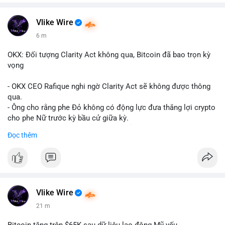
Vlike Wire
6 m
OKX: Đối tượng Clarity Act không qua, Bitcoin đã bao trọn kỳ
vọng
- OKX CEO Rafique nghi ngờ Clarity Act sẽ không được thông
qua.
- Ông cho rằng phe Đỏ không có động lực đưa thắng lợi crypto
cho phe Nữ trước kỳ bầu cử giữa kỳ.
- Sự lạc quan đã được giá Bitcoin phản ánh, không cần thêm
Đọc thêm
hỗ trợ pháp lý.
- Nếu luật không qua, Bitcoin vẫn duy trì mức giá hiện tại.
#binancesquare
#cryptonews
#btc
$btc
Vlike Wire
21 m
#vlikevn
#titanbot
Bitcoin tăng trên $65K sau dữ liệu lao động Mỹ yếu