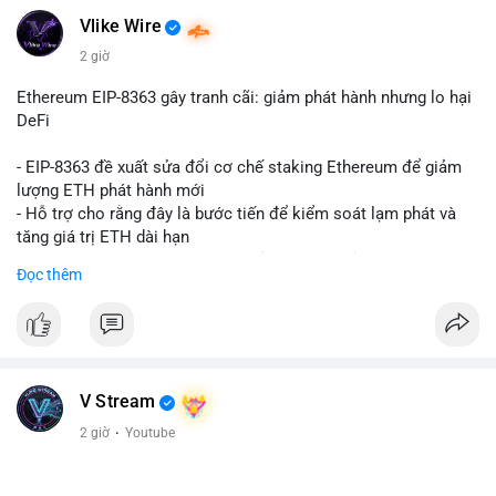
Vlike Wire
2 giờ
Ethereum EIP-8363 gây tranh cãi: giảm phát hành nhưng lo hại
DeFi
- EIP-8363 đề xuất sửa đổi cơ chế staking Ethereum để giảm
lượng ETH phát hành mới
- Hỗ trợ cho rằng đây là bước tiến để kiểm soát lạm phát và
tăng giá trị ETH dài hạn
- Các nhà phê bình lo ngại việc giảm phần thưởng sẽ làm yếu
Đọc thêm
động lực staking, ảnh hưởng đến bảo mật mạng lưới
- Lo ngại thêm: có thể làm giảm hấp dẫn của DeFi, giảm sự phi
tập trung và làm chậm sự tham gia của nhà đầu tư istituционаl
- Diễn ra trong bối cảnh Ethereum đang cân bằng giữa giảm
phát hành và duy trì sức hấp dẫn cho hệ sinh thái
#binancesquare
#cryptonews
#eth
#defi
#eip8363
V Stream
2 giờ
·
Youtube
$eth
#vlikevn
#titanbot