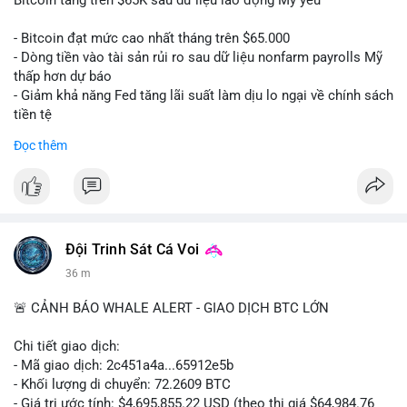
📰 Nguồn: CoinDesk
- Bitcoin đạt mức cao nhất tháng trên $65.000
- Dòng tiền vào tài sản rủi ro sau dữ liệu nonfarm payrolls Mỹ
thấp hơn dự báo
- Giảm khả năng Fed tăng lãi suất làm dịu lo ngại về chính sách
tiền tệ
#binancesquare
#cryptonews
#btc
Đọc thêm
$btc
#vlikevn
#titanbot
📰 Nguồn: Cointelegraph
Đội Trinh Sát Cá Voi
36 m
🚨 CẢNH BÁO WHALE ALERT - GIAO DỊCH BTC LỚN
Chi tiết giao dịch:
- Mã giao dịch: 2c451a4a...65912e5b
- Khối lượng di chuyển: 72.2609 BTC
- Giá trị ước tính: $4,695,855.22 USD (theo thị giá $64,984.76