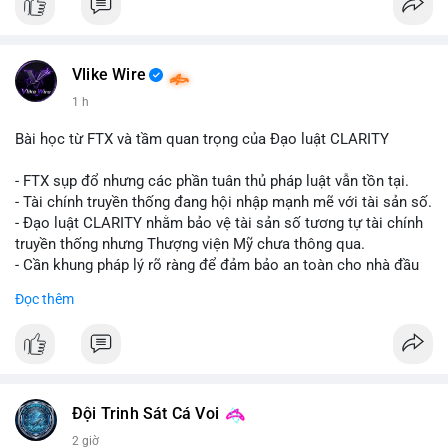
#vlikevn
#titanbot
📰 Nguồn: CoinDesk
Vlike Wire
1 h
Bài học từ FTX và tầm quan trọng của Đạo luật CLARITY
- FTX sụp đổ nhưng các phần tuân thủ pháp luật vẫn tồn tại.
- Tài chính truyền thống đang hội nhập mạnh mẽ với tài sản số.
- Đạo luật CLARITY nhằm bảo vệ tài sản số tương tự tài chính
truyền thống nhưng Thượng viện Mỹ chưa thông qua.
- Cần khung pháp lý rõ ràng để đảm bảo an toàn cho nhà đầu
tư.
Đọc thêm
#binancesquare
#cryptonews
#ftx
#regulation
#clarityact
$btc $eth
#vlikevn
#titanbot
Đội Trinh Sát Cá Voi
2 giờ