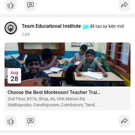
$btc $eth
#vlikevn
#titanbot
Team Educational Institute
đã tạo sự kiện mới
📰 Nguồn: CoinDesk
2 giờ
Aug
28
Choose the Best Montessori Teacher Training Institute in Coimbatore for a Rewarding Career
2nd Floor, 857A, Shop, 44, VKK Menon Rd,
Siddhapudur, Gandhipuram, Coimbatore, Tamil
Nadu 641044