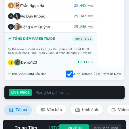
Trần Ngọc Hà
25,445
3
VNĐ
Võ Duy Phong
25,347
4
VNĐ
Đặng Kim Quỳnh
25,246
5
VNĐ
TỔNG ĐIỂM PAPER TRADE
TOP 5 · LIVE
Điểm live = số dư ví + ký quỹ + PnL chưa chốt · Chốt 12:00
ngày cuối tháng · Top 1 trên 20.000 đ nhận 30 ngày VIP Whale.
Demo123
10.115
1
đ
Hide Module
Diễn đàn
Auto-refresh (30s)
Refresh Now
Đang tải giá live...
LIVE PRICE
Tất cả
Văn bản
Hình ảnh
Video
Trung Tâm
(BTC
Biểu Đồ Xu
Danh Sách Theo