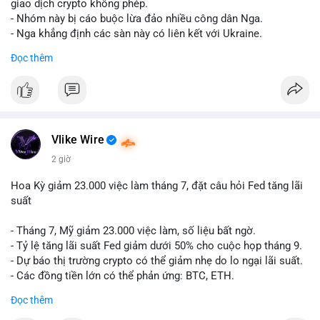
riêng biệt phản ánh đúng nội dung cụ thể của giao dịch đó. Ví
giao dịch crypto không phép.
dụ nếu giao dịch 45 BTC chuyển ví lạnh:
#45btc
#vilanh
- Nhóm này bị cáo buộc lừa đảo nhiều công dân Nga.
#tichluydaihan
#btcmempool
. KHÔNG dùng hashtag tên mô
- Nga khẳng định các sàn này có liên kết với Ukraine.
hình AI (
#gpt
,
#deepseek
,
#gemini
,
#claude
,
#ai
).
Đọc thêm
#russia
#cryptonews
#regulation
#fsb
$btc $eth
#vlikevn
#titanbot
Vlike Wire
📰 Nguồn: CoinDesk
2 giờ
Hoa Kỳ giảm 23.000 việc làm tháng 7, đặt câu hỏi Fed tăng lãi
suất
- Tháng 7, Mỹ giảm 23.000 việc làm, số liệu bất ngờ.
- Tỷ lệ tăng lãi suất Fed giảm dưới 50% cho cuộc họp tháng 9.
- Dự báo thị trường crypto có thể giảm nhẹ do lo ngại lãi suất.
- Các đồng tiền lớn có thể phản ứng: BTC, ETH.
Đọc thêm
#binancesquare
#cryptonews
#btc
#eth