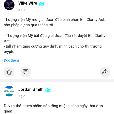
Vlike Wire
3 giờ
Thượng viện Mỹ mở giai đoạn đầu bình chọn Bill Clarity Act,
cho phép dự án qua tháng tới
- Thượng viện Mỹ bắt đầu giai đoạn đầu xét duyệt Bill Clarity
Act.
- Bill nhằm tăng cường quy định, minh bạch cho thị trường
crypto.
- Đạt 60 phiếu cần thiết để tiến tới tháng tới.
Đọc thêm
- Bill có thể ảnh hưởng pháp lý, hoạt động của các đồng tiền kỹ
thuật số.
#binancesquare
#cryptonews
#regulation
#ussenate
#clarityact
Jordan Smith
$btc $eth
3 giờ
#vlikevn
#titanbot
Duy trì thói quen chăm sóc răng miệng hằng ngày thật đơn
giản!