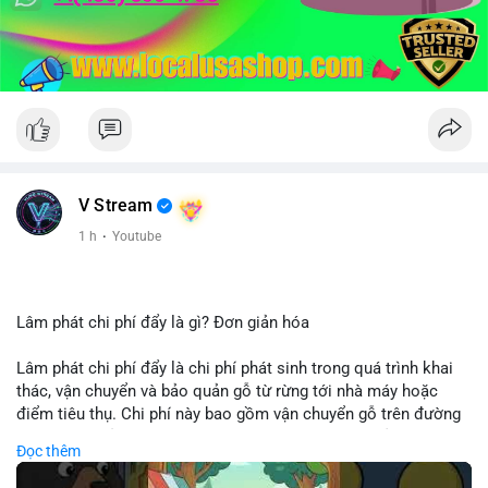
V Stream
1 h
·
Youtube
Lâm phát chi phí đẩy là gì? Đơn giản hóa
Lâm phát chi phí đẩy là chi phí phát sinh trong quá trình khai
thác, vận chuyển và bảo quản gỗ từ rừng tới nhà máy hoặc
điểm tiêu thụ. Chi phí này bao gồm vận chuyển gỗ trên đường
bộ, đường thủy hoặc đường ray, phụ thuộc vào khoảng cách và
Đọc thêm
điều kiện địa hình. Việc hiểu rõ chi phí đẩy giúp doanh nghiệp
lâm nghiệp tối ưu hoá chuỗi cung ứng và kiểm soát lợi nhuận.