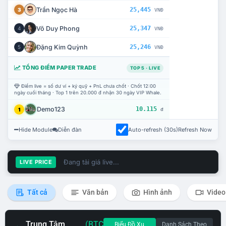
Trần Ngọc Hà
25,445
3
VNĐ
Võ Duy Phong
25,347
4
VNĐ
Đặng Kim Quỳnh
25,246
5
VNĐ
TỔNG ĐIỂM PAPER TRADE
TOP 5 · LIVE
Điểm live = số dư ví + ký quỹ + PnL chưa chốt · Chốt 12:00
ngày cuối tháng · Top 1 trên 20.000 đ nhận 30 ngày VIP Whale.
Demo123
10.115
1
đ
Hide Module
Diễn đàn
Auto-refresh (30s)
Refresh Now
Đang tải giá live...
LIVE PRICE
Tất cả
Văn bản
Hình ảnh
Video
Trung Tâm
(BTC
Biểu Đồ Xu
Danh Sách Theo