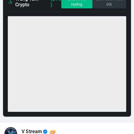
Crypto
)
Hướng
Dõi
V Stream