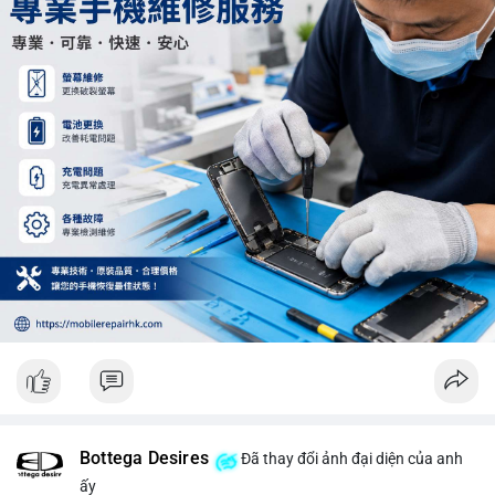
Khối lượng 12.29 BTC chưa đủ tạo áp lực bán lớn, không cần
hoảng loạn. Theo dõi sát dòng tiền đổ vào sàn giao dịch tập
trung trong 24 giờ tới.
#12dot29btc
#vilanh
#tichluydaihan
#phienau
#btcmempool
Bottega Desires
Đã thay đổi ảnh đại diện của anh
ấy