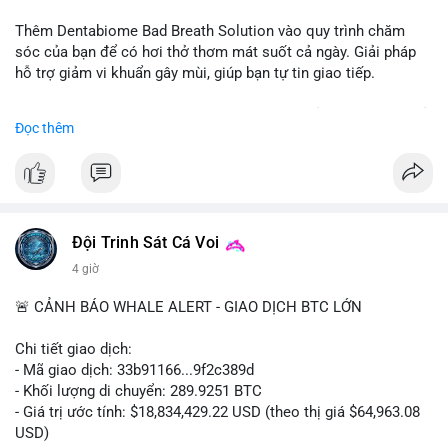
📰 Nguồn: CoinDesk
Thêm Dentabiome Bad Breath Solution vào quy trình chăm
sóc của bạn để có hơi thở thơm mát suốt cả ngày. Giải pháp
hỗ trợ giảm vi khuẩn gây mùi, giúp bạn tự tin giao tiếp.
Bắt đầu ngay hôm nay với bước chăm sóc nhỏ nhưng hiệu quả
Đọc thêm
lớn cho nụ cười khỏe mạnh.
#dentabiome
#badbreathsolution
#hoithothommat
#chamsocrangmieng
#suckhoerangmieng
#nucuoitutin
Đội Trinh Sát Cá Voi
4 giờ
🚨 CẢNH BÁO WHALE ALERT - GIAO DỊCH BTC LỚN
Chi tiết giao dịch:
- Mã giao dịch: 33b91166...9f2c389d
- Khối lượng di chuyển: 289.9251 BTC
- Giá trị ước tính: $18,834,429.22 USD (theo thị giá $64,963.08
USD)