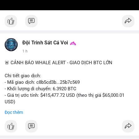
Đội Trinh Sát Cá Voi
1 h
🚨 CẢNH BÁO WHALE ALERT - GIAO DỊCH BTC LỚN
Chi tiết giao dịch:
- Mã giao dịch: c8b5cd3b...25b7c569
- Khối lượng di chuyển: 6.3920 BTC
- Giá trị ước tính: $415,477.72 USD (theo thị giá $65,000.01
USD)
- Thời gian: 11:19:49 2026-08-08 UTC
Đọc thêm
Nhận định phân tích: Giao dịch 6.3920 BTC trị giá hơn 415
nghìn USD được xác nhận trong mempool, mức chuyển động
trung bình lớn, chưa đủ tạo áp lực bán trực tiếp nhưng phản