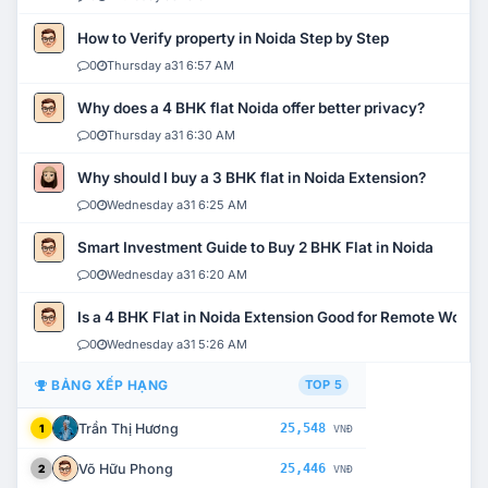
How to Verify property in Noida Step by Step
0
Thursday a31 6:57 AM
Why does a 4 BHK flat Noida offer better privacy?
0
Thursday a31 6:30 AM
Why should I buy a 3 BHK flat in Noida Extension?
0
Wednesday a31 6:25 AM
Smart Investment Guide to Buy 2 BHK Flat in Noida
0
Wednesday a31 6:20 AM
Is a 4 BHK Flat in Noida Extension Good for Remote Work?
0
Wednesday a31 5:26 AM
BẢNG XẾP HẠNG
TOP 5
Trần Thị Hương
25,548
1
VNĐ
Võ Hữu Phong
25,446
2
VNĐ