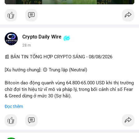
Crypto Daily Wire
28 m
📰 BẢN TIN TỔNG HỢP CRYPTO SÁNG - 08/08/2026
[Xu hướng chung]: 🟡 Trung lập (Neutral)
Bitcoin dao động quanh vùng 64.800-65.000 USD khi thị trường
chờ đợi tín hiệu từ vĩ mô và pháp lý, trong bối cảnh chỉ số Fear
& Greed dừng ở mức 30 (Sợ hãi).
Đọc thêm
- Thị trường & Giá cả: Chuỗi giao dịch cá voi BTC diễn ra dày
đặc, đáng chú ý nhất là lệnh chuyển 289,92 BTC trị giá 18,83
triệu USD lúc 08:19 UTC và 61,37 BTC (gần 4 triệu USD) lúc
06:19 UTC. Các lệnh này chủ yếu là tái phân bổ tài sản, chưa
tạo áp lực bán trực tiếp lên sàn.