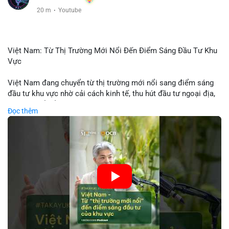
20 m
·
Youtube
Việt Nam: Từ Thị Trường Mới Nổi Đến Điểm Sáng Đầu Tư Khu
Vực
Việt Nam đang chuyển từ thị trường mới nổi sang điểm sáng
đầu tư khu vực nhờ cải cách kinh tế, thu hút đầu tư ngoại địa,
và phát triển ẩm thực, du lịch. Biến động thị trường này tạo cơ
Đọc thêm
hội cho nhà đầu tư lặp lại mô hình thành công của các quốc
gia đang phát triển. Nền tảng crypto tại Việt Nam cũng tăng
trưởng nhờ chính sách ổn định và sự quan tâm từ nhà đầu tư
toàn cầu.
🎥 Xem video trực tiếp tại:
Nguồn: VIETSUCCESS