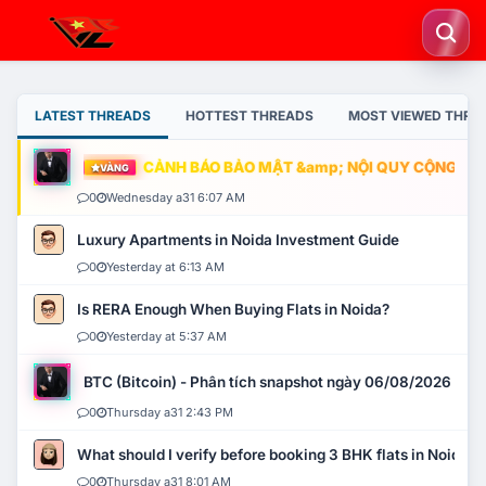
LATEST THREADS
HOTTEST THREADS
MOST VIEWED THRE
CẢNH BÁO BẢO MẬT &amp; NỘI QUY CỘNG ĐỒNG
VÀNG
0
Wednesday a31 6:07 AM
Luxury Apartments in Noida Investment Guide
0
Yesterday at 6:13 AM
Is RERA Enough When Buying Flats in Noida?
0
Yesterday at 5:37 AM
BTC (Bitcoin) - Phân tích snapshot ngày 06/08/2026
0
Thursday a31 2:43 PM
What should I verify before booking 3 BHK flats in Noida?
0
Thursday a31 8:01 AM