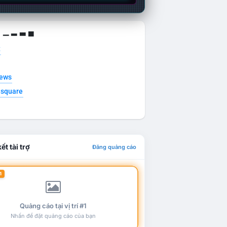
g ▁ ▂ ▃ ▄
t
news
esquare
ết tài trợ
Đăng quảng cáo
1
Quảng cáo tại vị trí #1
Nhấn để đặt quảng cáo của bạn