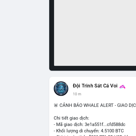
Đội Trinh Sát Cá Voi
10 m
🚨 CẢNH BÁO WHALE ALERT - GIAO DỊ
Chi tiết giao dịch:
- Mã giao dịch: 3e1a551f...cfd588dc
- Khối lượng di chuyển: 4.5100 BTC