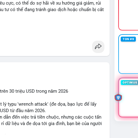
iêu cực, có thể do sợ hãi về xu hướng giá giảm, rủi
u tư có thể đang tránh giao dịch hoặc chuẩn bị cắt
in trending trên CoinGecko bao gồm các token
Penguins (PENGU) và OVERTAKE (TAKE). Các chủ
TON #9
gle Trends Việt Nam không liên quan trực tiếp đến
 dùng vào các chủ đề địa phương. Trên LunarCrush,
FC 310 hấp dẫn sự chú ý đa lĩnh vực.
 Tài chính Việt Nam đang tập trung vào các đề
khi tin tức quốc tế nhấn mạnh việc Putin ký luật
Wallet. Trên Binance Square, nhiều người chia sẻ
OPTIMUS 
 hoặc cập nhật về sự kiện Alpha Trading
i trên 30 triệu USD trong năm 2026
 lý typu 'wrench attack' (đe dọa, bạo lực để lấy
ị trường hiện đang ở mức sợ hãi cực độ, nhưng
ệu USD từ đầu năm 2026.
ách crypto mới (như luật Việt Nam) và sự quan tâm
n dẫn đến việc trả tiền chuộc, nhưng các cuộc tấn
h và sự biến động lớn của giá có thể khiến thị
 dữ liệu và đe dọa tới gia đình, bạn bè của người
o bảo mật vật lý đối với cộng đồng crypto, đặc biệt