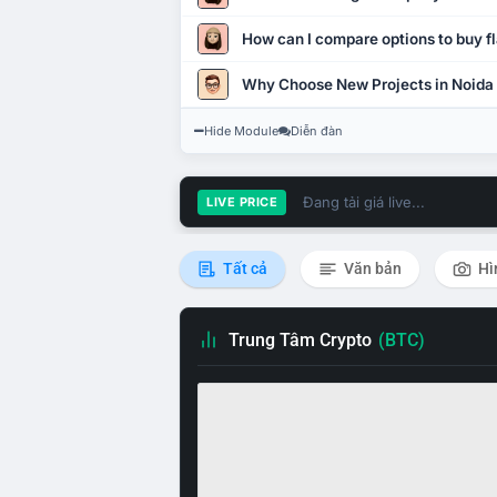
How can I compare options to buy fl
Why Choose New Projects in Noida
Hide Module
Diễn đàn
Đang tải giá live...
LIVE PRICE
Tất cả
Văn bản
Hì
Trung Tâm Crypto
(BTC)