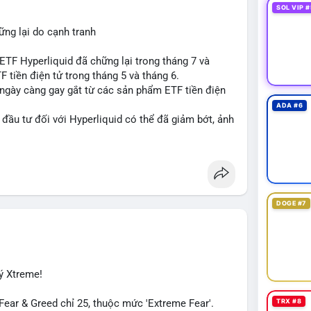
SOL VIP #
ng lại do cạnh tranh
TF Hyperliquid đã chững lại trong tháng 7 và
 tiền điện tử trong tháng 5 và tháng 6.
 ngày càng gay gắt từ các sản phẩm ETF tiền điện
ADA #6
đầu tư đối với Hyperliquid có thể đã giảm bớt, ảnh
đồng tiền này.
iến thị trường và các yếu tố cạnh tranh để đưa ra
id
#etf
#jpmorgan
DOGE #7
ý Xtreme!
TRX #8
ar & Greed chỉ 25, thuộc mức 'Extreme Fear'.