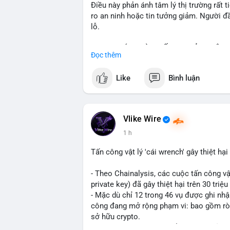
Điều này phản ánh tâm lý thị trường rất t
ro an ninh hoặc tin tưởng giảm. Người đầ
lỗ.
📈 XU HƯỚNG TÌM KIẾM & THẢO LUẬN: Co
Đọc thêm
meme như Cash Cat (CASHCAT), Pudgy 
đề như 'Sắt lở đất' hoặc 'Chết' trên Goo
Like
Bình luận
crypto, cho thấy sự tập trung của người
các chủ đề như Solana, Taylor Swift và U
💬 DÒNG CHẢY TIN TỨC & TRUYỀN THÔNG:
Vlike Wire
tài như 'Trục lợi' hoặc 'Miền Bắc', trong 
1 h
crypto và sự kiện an ninh như hack Zeus 
chiến lược giao dịch như lệnh Long $BTW
Tấn công vật lý 'cái wrench' gây thiệt hạ
Competition.
- Theo Chainalysis, các cuộc tấn công vật
💡 NHẬN ĐỊNH & KHUYẾN NGHỊ: Tâm lý th
private key) đã gây thiệt hại trên 30 tri
vẫn có dấu hiệu tích cực từ các chính s
- Mặc dù chỉ 12 trong 46 vụ được ghi nhậ
đến token meme. Tuy nhiên, rủi ro an nin
công đang mở rộng phạm vi: bao gồm rò rỉ
trường khó dịp giao dịch trong ngắn hạn.
sở hữu crypto.
- Đây là dấu hiệu nguy hiểm tăng về rủi r