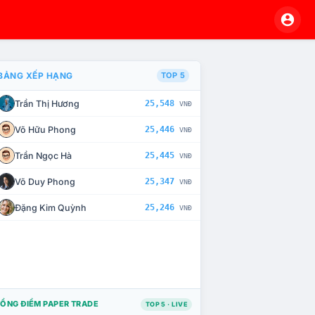
BẢNG XẾP HẠNG
TOP 5
Trần Thị Hương
25,548
VNĐ
À CHẾ TÀI XỬ LÝ VI PHẠM
Võ Hữu Phong
25,446
VNĐ
Trần Ngọc Hà
25,445
VNĐ
Võ Duy Phong
25,347
VNĐ
Đặng Kim Quỳnh
25,246
VNĐ
ỔNG ĐIỂM PAPER TRADE
TOP 5 · LIVE