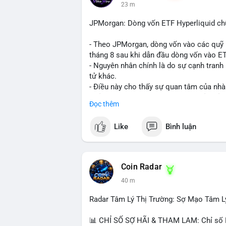
23 m
JPMorgan: Dòng vốn ETF Hyperliquid chữ
- Theo JPMorgan, dòng vốn vào các quỹ E
tháng 8 sau khi dẫn đầu dòng vốn vào ETF
- Nguyên nhân chính là do sự cạnh tranh
tử khác.
- Điều này cho thấy sự quan tâm của nhà 
hưởng đến dòng vốn và thanh khoản của 
Đọc thêm
- Nhà đầu tư cần theo dõi sát sao diễn b
quyết định đầu tư hợp lý.
Like
Bình luận
#binancesquare
#cryptonews
#hyperliqu
$hype
Coin Radar
40 m
#vlikevn
#titanbot
Radar Tâm Lý Thị Trường: Sợ Mạo Tâm L
📰 Nguồn: CoinDesk
📊 CHỈ SỐ SỢ HÃI & THAM LAM: Chỉ số Fe