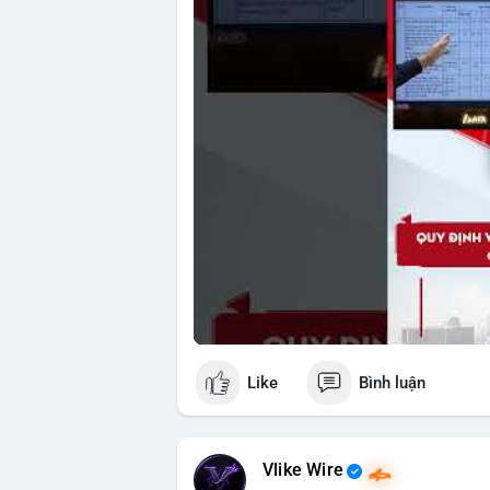
🎥 Xem video trực tiếp tại:
Nguồn: Tài chính & Kinh doanh
Like
Bình luận
Vlike Wire