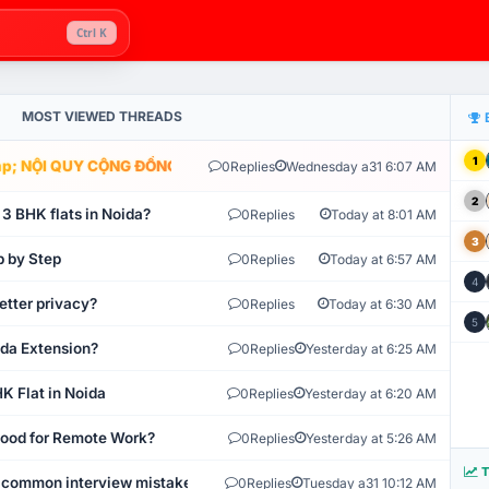
Ctrl K
MOST VIEWED THREADS
1
; NỘI QUY CỘNG ĐỒNG VLIKE.VN: HỆ THỐNG GIÁM SÁT TỰ ĐỘNG V
0
Replies
Wednesday a31 6:07 AM
2
 3 BHK flats in Noida?
0
Replies
Today at 8:01 AM
3
p by Step
0
Replies
Today at 6:57 AM
4
etter privacy?
0
Replies
Today at 6:30 AM
5
ida Extension?
0
Replies
Yesterday at 6:25 AM
K Flat in Noida
0
Replies
Yesterday at 6:20 AM
 Good for Remote Work?
0
Replies
Yesterday at 5:26 AM
T
 common interview mistakes?
0
Replies
Tuesday a31 10:12 AM