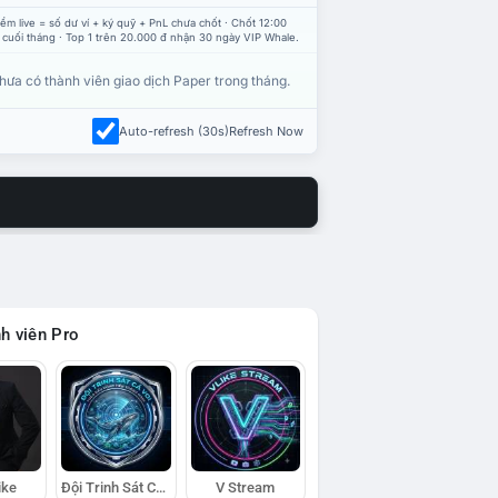
ểm live = số dư ví + ký quỹ + PnL chưa chốt · Chốt 12:00
 cuối tháng · Top 1 trên 20.000 đ nhận 30 ngày VIP Whale.
hưa có thành viên giao dịch Paper trong tháng.
Auto-refresh (30s)
Refresh Now
h viên Pro
ike
Đội Trinh Sát Cá Voi
V Stream