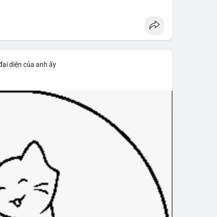
ảo vệ cá nhân, không chỉ tập trung vào bảo mật số
#wrenchattack
#chainalysis
đại diện của anh ấy