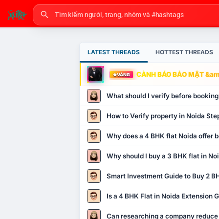
LATEST THREADS
HOTTEST THREADS
CẢNH BÁO BẢO MẬT &amp
VÀNG
What should I verify before booking
How to Verify property in Noida Ste
Why does a 4 BHK flat Noida offer b
Why should I buy a 3 BHK flat in No
Smart Investment Guide to Buy 2 BH
Is a 4 BHK Flat in Noida Extension
Can researching a company reduce