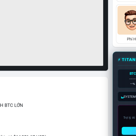
Phí 
⚡ TITA
BTC
----
--%
SYSTEM:
CH BTC LỚN
Trợ lý A