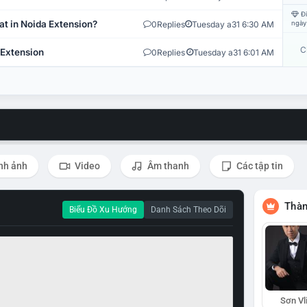
Đi
at in Noida Extension?
0
Replies
Tuesday a31 6:30 AM
ngày
C
 Extension
0
Replies
Tuesday a31 6:01 AM
nh ảnh
Video
Âm thanh
Các tập tin
Thàn
Biểu Đồ Xu Hướng
Danh Sách Theo Dõi
Sơn Vl