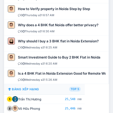
How to Verify property in Noida Step by Step
0
Thursday a31 6:57 AM
Why does a 4 BHK flat Noida offer better privacy?
0
Thursday a31 6:30 AM
Why should I buy a 3 BHK flat in Noida Extension?
0
Wednesday a31 6:25 AM
Smart Investment Guide to Buy 2 BHK Flat in Noida
0
Wednesday a31 6:20 AM
Is a 4 BHK Flat in Noida Extension Good for Remote Work?
0
Wednesday a31 5:26 AM
BẢNG XẾP HẠNG
TOP 5
Trần Thị Hương
25,548
1
VNĐ
Võ Hữu Phong
25,446
2
VNĐ