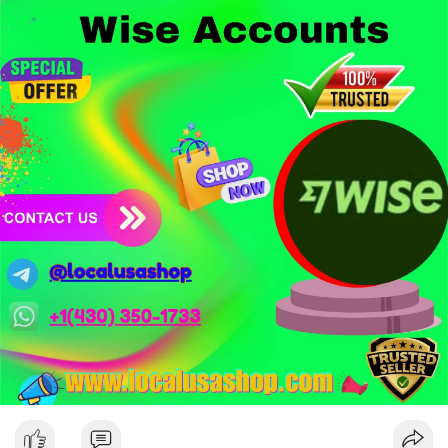
- Công nghệ & Bảo mật: BTCPay cảnh báo exploit mới trên
LND có thể đánh cắp thông tin đăng nhập Lightning Network,
người dùng cần cập nhật ngay. XRP Ledger đề xuất sửa đổi bảo
mật token hóa tài sản Wall Street trị giá 530 triệu USD.
Nhà đầu tư nên thận trọng với đòn bẩy cao khi Funding Rate
BTC chỉ ở mức 0.0035%. Vùng Fear hiện tại có thể là cơ hội
tích lũy dài hạn nhưng cần chờ xác nhận dòng tiền.
Xem chi tiết các bài viết đầy đủ tại dòng thời gian của Vlike.vn!
#whalealertbtc
#clarityact
#lightningexploit
#bybitlazarus
#xrpledger