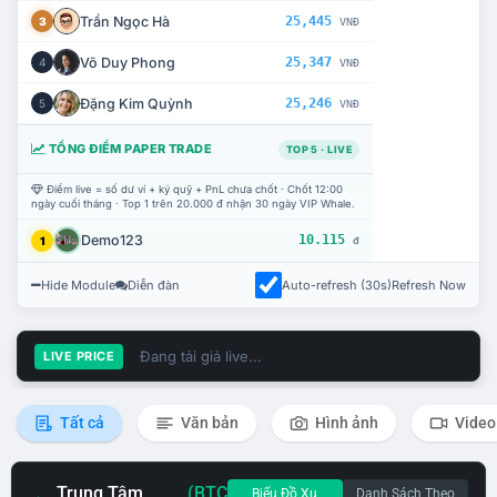
Trần Ngọc Hà
25,445
3
VNĐ
Võ Duy Phong
25,347
4
VNĐ
Đặng Kim Quỳnh
25,246
5
VNĐ
TỔNG ĐIỂM PAPER TRADE
TOP 5 · LIVE
Điểm live = số dư ví + ký quỹ + PnL chưa chốt · Chốt 12:00
ngày cuối tháng · Top 1 trên 20.000 đ nhận 30 ngày VIP Whale.
Demo123
10.115
1
đ
Hide Module
Diễn đàn
Auto-refresh (30s)
Refresh Now
Đang tải giá live...
LIVE PRICE
Tất cả
Văn bản
Hình ảnh
Video
Trung Tâm
(BTC
Biểu Đồ Xu
Danh Sách Theo