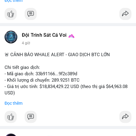
Đọc thêm
lớn cho nụ cười khỏe mạnh.
#dentabiome
#badbreathsolution
#hoithothommat
#chamsocrangmieng
#suckhoerangmieng
#nucuoitutin
Đội Trinh Sát Cá Voi
4 giờ
🚨 CẢNH BÁO WHALE ALERT - GIAO DỊCH BTC LỚN
Chi tiết giao dịch:
- Mã giao dịch: 33b91166...9f2c389d
- Khối lượng di chuyển: 289.9251 BTC
- Giá trị ước tính: $18,834,429.22 USD (theo thị giá $64,963.08
USD)
- Thời gian: 08:19:30 2026-08-08 UTC
Đọc thêm
Nhận định phân tích:
Khối lượng gần 290 BTC tương đương gần 19 triệu USD được
chuyển trong một giao dịch chưa xác nhận cho thấy dấu hiệu
của một tổ chức lớn hoặc cá voi đang tái cơ cấu danh mục.