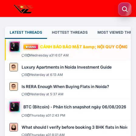
LATEST THREADS
HOTTEST THREADS
MOST VIEWED THRE
CẢNH BÁO BẢO MẬT &amp; NỘI QUY CỘNG ĐỒNG
VÀNG
0
Wednesday a31 6:07 AM
Luxury Apartments in Noida Investment Guide
0
Yesterday at 6:13 AM
Is RERA Enough When Buying Flats in Noida?
0
Yesterday at 5:37 AM
BTC (Bitcoin) - Phân tích snapshot ngày 06/08/2026
0
Thursday a31 2:43 PM
What should I verify before booking 3 BHK flats in Noida?
0
Thursday a31 8:01 AM