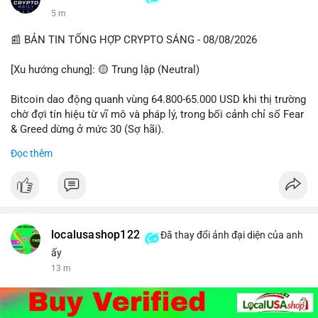
5 m
📰 BẢN TIN TỔNG HỢP CRYPTO SÁNG - 08/08/2026
[Xu hướng chung]: 🟡 Trung lập (Neutral)
Bitcoin dao động quanh vùng 64.800-65.000 USD khi thị trường
chờ đợi tín hiệu từ vĩ mô và pháp lý, trong bối cảnh chỉ số Fear
& Greed dừng ở mức 30 (Sợ hãi).
Đọc thêm
- Thị trường & Giá cả: Chuỗi giao dịch cá voi BTC diễn ra dày
đặc, đáng chú ý nhất là lệnh chuyển 289,92 BTC trị giá 18,83
triệu USD lúc 08:19 UTC và 61,37 BTC (gần 4 triệu USD) lúc
06:19 UTC. Các lệnh này chủ yếu là tái phân bổ tài sản, chưa
tạo áp lực bán trực tiếp lên sàn.
localusashop122
Đã thay đổi ảnh đại diện của anh
- Quy định & Pháp lý: Thượng viện Mỹ mở giai đoạn đầu bình
ấy
chọn Bill Clarity Act, cần 60 phiếu để tiến tới tháng tới. IMF
13 m
nhận định stablecoin nội địa có thể thúc đẩy nhu cầu token
được dollar hỗ trợ. Tòa án Mỹ cho phép Bybit truy xuất tài sản
1,5 tỷ USD từ vụ hack Triều Tiên.