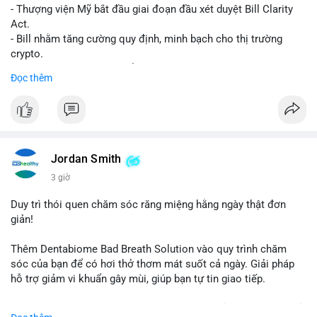
- Thượng viện Mỹ bắt đầu giai đoạn đầu xét duyệt Bill Clarity
Act.
- Bill nhằm tăng cường quy định, minh bạch cho thị trường
crypto.
- Đạt 60 phiếu cần thiết để tiến tới tháng tới.
Đọc thêm
- Bill có thể ảnh hưởng pháp lý, hoạt động của các đồng tiền kỹ
thuật số.
#binancesquare
#cryptonews
#regulation
#ussenate
#clarityact
Jordan Smith
$btc $eth
3 giờ
#vlikevn
#titanbot
Duy trì thói quen chăm sóc răng miệng hằng ngày thật đơn
giản!
📰 Nguồn: CoinDesk
Thêm Dentabiome Bad Breath Solution vào quy trình chăm
sóc của bạn để có hơi thở thơm mát suốt cả ngày. Giải pháp
hỗ trợ giảm vi khuẩn gây mùi, giúp bạn tự tin giao tiếp.
Bắt đầu ngay hôm nay với bước chăm sóc nhỏ nhưng hiệu quả