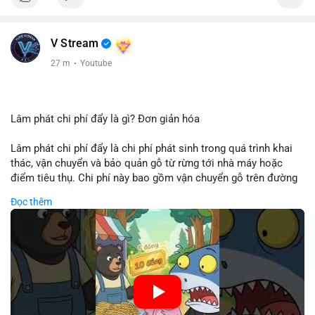
V Stream
27 m
·
Youtube
Lâm phát chi phí đẩy là gì? Đơn giản hóa
Lâm phát chi phí đẩy là chi phí phát sinh trong quá trình khai
thác, vận chuyển và bảo quản gỗ từ rừng tới nhà máy hoặc
điểm tiêu thụ. Chi phí này bao gồm vận chuyển gỗ trên đường
bộ, đường thủy hoặc đường ray, phụ thuộc vào khoảng cách và
Đọc thêm
điều kiện địa hình. Việc hiểu rõ chi phí đẩy giúp doanh nghiệp
lâm nghiệp tối ưu hoá chuỗi cung ứng và kiểm soát lợi nhuận.
🎥 Xem video trực tiếp tại:
Nguồn: Cú Thông Thái