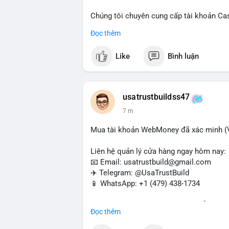
Chúng tôi chuyên cung cấp tài khoản Ca
Accounts) cho các nhu cầu marketing, SE
Đọc thêm
toán USDT và các giao dịch tiền mặt tại
Like
Bình luận
Liên hệ ngay để được tư vấn và hỗ trợ n
#buyverifiedcashappaccounts
#marketin
#sendmoney
#mobiledeposit
#pay
#usd
usatrustbuildss47
7 m
Mua tài khoản WebMoney đã xác minh (V
Liên hệ quản lý cửa hàng ngay hôm nay:
📧 Email: usatrustbuild@gmail.com
✈️ Telegram: @UsaTrustBuild
📱 WhatsApp: +1 (479) 438-1734
Tài khoản WebMoney xác minh sẵn sàng 
Đọc thêm
thanh toán trực tuyến, nhận tiền và chuyể