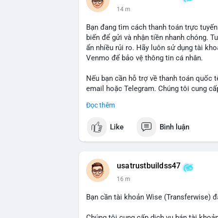
14 m
Bạn đang tìm cách thanh toán trực tuyến
biến để gửi và nhận tiền nhanh chóng. T
ẩn nhiều rủi ro. Hãy luôn sử dụng tài kh
Venmo để bảo vệ thông tin cá nhân.
Nếu bạn cần hỗ trợ về thanh toán quốc tế
email hoặc Telegram. Chúng tôi cung cấp 
an toàn.
Đọc thêm
Liên hệ:
Like
Bình luận
Email: usatrustbuild@gmail.com
Telegram: @UsaTrustBuild
WhatsApp: +1 (479) 438-1734
usatrustbuildss47
#thanhtoanonline
#venmo
#chuyentien
16 m
Bạn cần tài khoản Wise (Transferwise) đ
Chúng tôi cung cấp dịch vụ bán tài khoản 