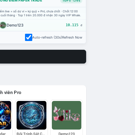
ỔNG ĐIỂM PAPER TRADE
TOP 5 · LIVE
ểm live = số dư ví + ký quỹ + PnL chưa chốt · Chốt 12:00
 cuối tháng · Top 1 trên 20.000 đ nhận 30 ngày VIP Whale.
Demo123
10.115
đ
Auto-refresh (30s)
Refresh Now
h viên Pro
adar
Đội Trinh Sát Cá Voi
Demo123