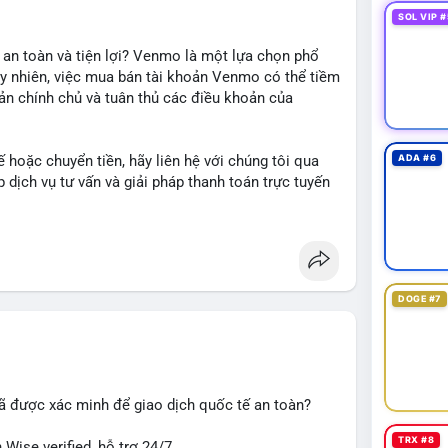
SOL VIP #
 an toàn và tiện lợi? Venmo là một lựa chọn phổ
uy nhiên, việc mua bán tài khoản Venmo có thể tiềm
oản chính chủ và tuân thủ các điều khoản của
 hoặc chuyển tiền, hãy liên hệ với chúng tôi qua
ADA #6
dịch vụ tư vấn và giải pháp thanh toán trực tuyến
DOGE #7
#giaodichantoan
#taichinhso
#seo
#smm
ã được xác minh để giao dịch quốc tế an toàn?
TRX #8
Wise verified, hỗ trợ 24/7.