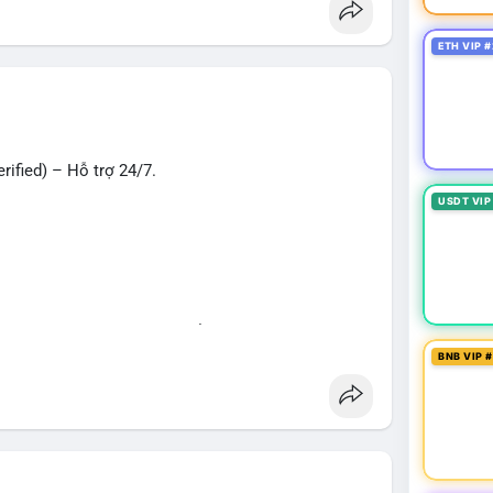
oney
#verifiedaccounts
#onlinepayment
#cashout
ETH VIP #
ified) – Hỗ trợ 24/7.
USDT VIP
hù hợp cho giao dịch, chuyển tiền, mobile deposit
BNB VIP 
ng
#seo
#smm
#trendingnow
#cashout
t