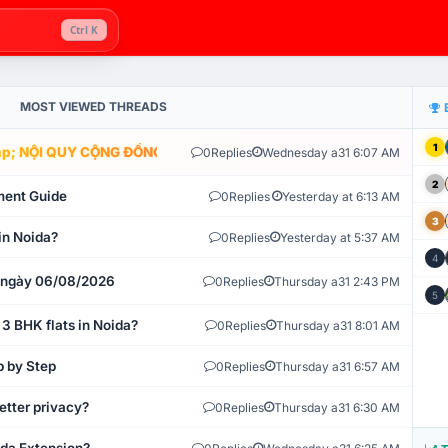
Ctrl K
MOST VIEWED THREADS
1
; NỘI QUY CỘNG ĐỒNG VLIKE.VN: HỆ THỐNG GIÁM SÁT TỰ ĐỘNG V
0
Replies
Wednesday a31 6:07 AM
2
ment Guide
0
Replies
Yesterday at 6:13 AM
3
in Noida?
0
Replies
Yesterday at 5:37 AM
4
t ngày 06/08/2026
0
Replies
Thursday a31 2:43 PM
5
 3 BHK flats in Noida?
0
Replies
Thursday a31 8:01 AM
p by Step
0
Replies
Thursday a31 6:57 AM
etter privacy?
0
Replies
Thursday a31 6:30 AM