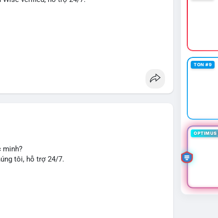
TON #9
u chuyển tiền, nhận tiền, thanh toán quốc tế.
seo
#smm
#trendingnow
#cashout
#sendmoney
OPTIMUS 
c minh?
ng tôi, hỗ trợ 24/7.