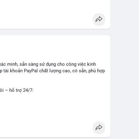
g
#seo
#smm
#trendingnow
#cashout
#sendmoney
xác minh, sẵn sàng sử dụng cho công việc kinh
 tài khoản PayPal chất lượng cao, có sẵn, phù hợp
ôi – hỗ trợ 24/7:
o về độ tin cậy và tính sẵn sàng, giúp bạn giao
 tư vấn chi tiết.