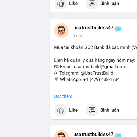
Like
Bình luận
#buyverifiedwebmoneyaccounts
#webm
#sendmoney
#trustbuild
usatrustbuildss47
11 m
Mua tài khoản GO2 Bank đã xác minh (Ver
Liên hệ quản lý cửa hàng ngay hôm nay:
📧 Email: usatrustbuild@gmail.com
✈️ Telegram: @UsaTrustBuild
💬 WhatsApp: +1 (479) 438-1734
Dịch vụ uy tín, nhanh chóng, bảo mật – p
Đọc thêm
và thanh toán USDT.
Like
Bình luận
#buyverifiedgo2bankaccounts
#marketi
#sendmoney
#mobiledeposit
#pay
#usd
usatrustbuildss47