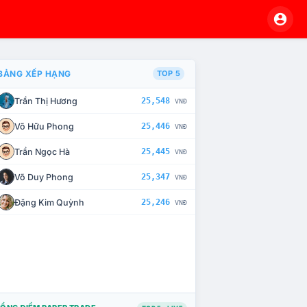
BẢNG XẾP HẠNG
TOP 5
Trần Thị Hương
25,548
VNĐ
À CHẾ TÀI XỬ LÝ VI PHẠM
Võ Hữu Phong
25,446
VNĐ
Trần Ngọc Hà
25,445
VNĐ
Võ Duy Phong
25,347
VNĐ
Đặng Kim Quỳnh
25,246
VNĐ