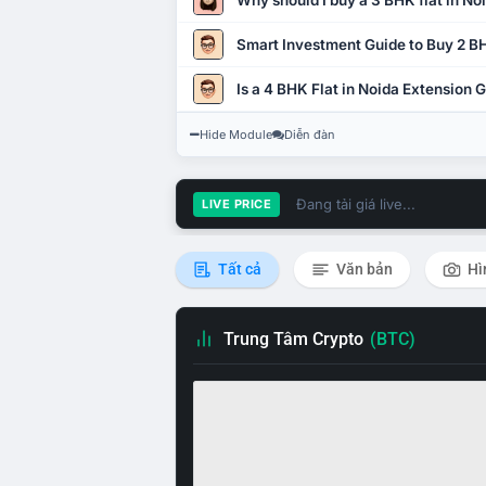
Why should I buy a 3 BHK flat in No
Smart Investment Guide to Buy 2 BH
Is a 4 BHK Flat in Noida Extension
Hide Module
Diễn đàn
Đang tải giá live...
LIVE PRICE
Tất cả
Văn bản
Hì
Trung Tâm Crypto
(BTC)