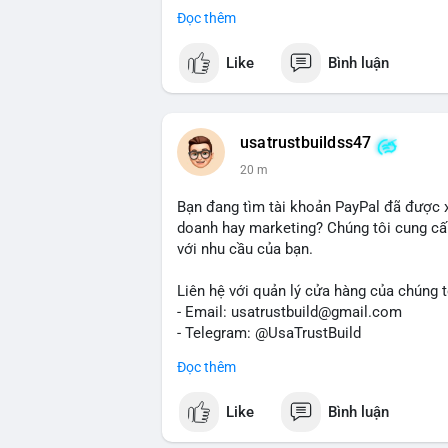
Dịch vụ uy tín, nhanh chóng, bảo mật.
Đọc thêm
#buyverifiedredotpayaccount
#marketin
#mobiledeposit
#pay
#usdt
#btc
Like
Bình luận
usatrustbuildss47
20 m
Bạn đang tìm tài khoản PayPal đã được 
doanh hay marketing? Chúng tôi cung cấp
với nhu cầu của bạn.
Liên hệ với quản lý cửa hàng của chúng t
- Email: usatrustbuild@gmail.com
- Telegram: @UsaTrustBuild
- WhatsApp: +1 (479) 438-1734
Đọc thêm
Tài khoản của chúng tôi được đánh giá ca
Like
Bình luận
dịch thuận lợi. Hãy nhắn tin ngay để được