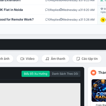
ida Extension?
0
Replies
Wednesday a31 6:25 AM
T
Đi
K Flat in Noida
0
Replies
Wednesday a31 6:20 AM
ngày
 Good for Remote Work?
0
Replies
Wednesday a31 5:26 AM
1
nh ảnh
Video
Âm thanh
Các tập tin
Thàn
Biểu Đồ Xu Hướng
Danh Sách Theo Dõi
Coin R