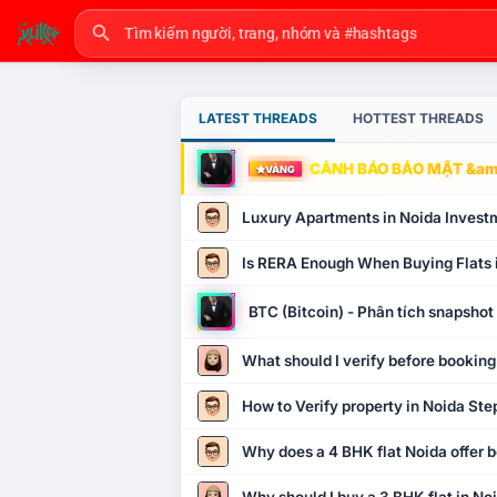
LATEST THREADS
HOTTEST THREADS
CẢNH BÁO BẢO MẬT &amp
VÀNG
Luxury Apartments in Noida Invest
Is RERA Enough When Buying Flats 
BTC (Bitcoin) - Phân tích snapsho
What should I verify before booking
How to Verify property in Noida Ste
Why does a 4 BHK flat Noida offer b