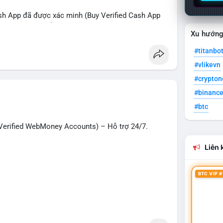
sh App đã được xác minh (Buy Verified Cash App
O, SMM, chuyển tiền, gửi tiền qua di động, thanh
Xu hướn
 Mỹ.
#titanbo
hanh nhất!
#vlikevn
g
#seo
#smm
#trendingnow
#cashout
#crypto
t
#usa
#binanc
#btc
erified WebMoney Accounts) – Hỗ trợ 24/7.
Liên k
BTC VIP #
– giao dịch nhanh chóng, an toàn, phù hợp cho
n tiền quốc tế.