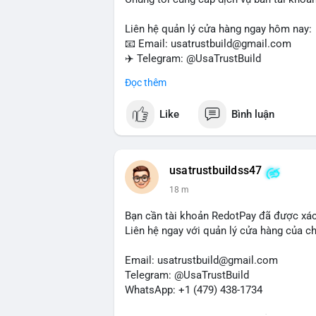
Liên hệ quản lý cửa hàng ngay hôm nay:
📧 Email: usatrustbuild@gmail.com
✈️ Telegram: @UsaTrustBuild
📱 WhatsApp: +1 (479) 438-1734
Đọc thêm
Dịch vụ của chúng tôi phù hợp cho nhu cầ
Like
Bình luận
#buyverifiedwiseaccounts
#marketing
#
#mobiledeposit
#pay
#usdt
usatrustbuildss47
18 m
Bạn cần tài khoản RedotPay đã được xá
Liên hệ ngay với quản lý cửa hàng của chú
Email: usatrustbuild@gmail.com
Telegram: @UsaTrustBuild
WhatsApp: +1 (479) 438-1734