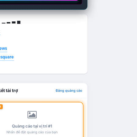
g ▁ ▂ ▃ ▄
t
news
esquare
ết tài trợ
Đăng quảng cáo
1
Quảng cáo tại vị trí #1
Nhấn để đặt quảng cáo của bạn