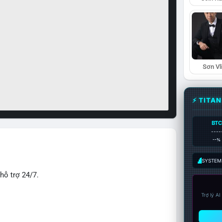
Sơn Vl
⚡ TITA
BTC
----
--%
SYSTEM:
hỗ trợ 24/7.
Trợ lý A