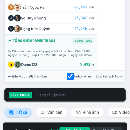
Trần Ngọc Hà
25,445
3
VNĐ
Võ Duy Phong
25,347
4
VNĐ
Đặng Kim Quỳnh
25,246
5
VNĐ
TỔNG ĐIỂM PAPER TRADE
TOP 5 · LIVE
Điểm live = số dư ví + ký quỹ + PnL chưa chốt · Chốt 12:00
ngày cuối tháng · Top 1 trên 20.000 đ nhận 30 ngày VIP Whale.
Demo123
5.492
1
đ
Hide Module
Diễn đàn
Auto-refresh (30s)
Refresh Now
Đang tải giá live...
LIVE PRICE
Tất cả
Văn bản
Hình ảnh
Video