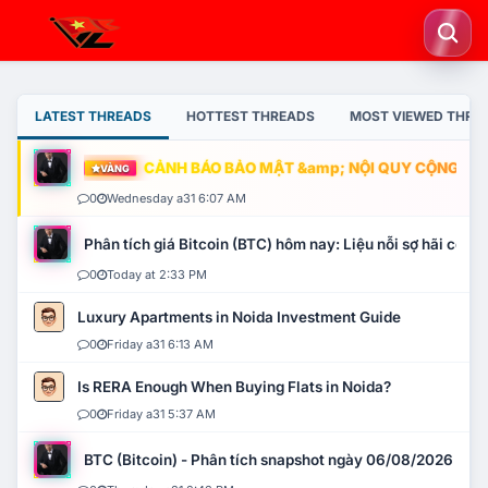
LATEST THREADS
HOTTEST THREADS
MOST VIEWED THRE
CẢNH BÁO BẢO MẬT &amp; NỘI QUY CỘNG ĐỒNG
VÀNG
0
Wednesday a31 6:07 AM
Phân tích giá Bitcoin (BTC) hôm nay: Liệu nỗi sợ hãi có mở 
0
Today at 2:33 PM
Luxury Apartments in Noida Investment Guide
0
Friday a31 6:13 AM
Is RERA Enough When Buying Flats in Noida?
0
Friday a31 5:37 AM
BTC (Bitcoin) - Phân tích snapshot ngày 06/08/2026