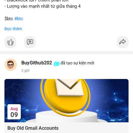
- Lượng vào mạnh nhất từ giữa tháng 4
$btc
#btc
Đọc thêm
#vlikevn
#titanbot
📰 Nguồn: CoinDesk
BuyGithub202
đã tạo sự kiện mới
2 giờ
Aug
09
Buy Old Gmail Accounts