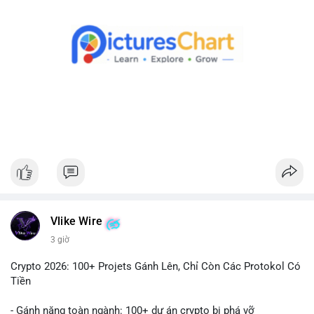
Theo dõi xác nhận giao dịch và dòng tiền tiếp theo. Nếu BTC
được chuyển đến ví sàn, hãy cân nhắc quản trị rủi ro, tránh
hành động theo cảm xúc. Nếu chuyển sang ví lạnh, đây là tín
hiệu tích cực cho xu hướng dài hạn.
#1756513btc
#vilanh
#tichluydaihan
#giaodichlon
#mempoolbtc
Vlike Wire
3 giờ
Crypto 2026: 100+ Projets Gánh Lên, Chỉ Còn Các Protokol Có
Tiền
- Gánh nặng toàn ngành: 100+ dự án crypto bị phá vỡ