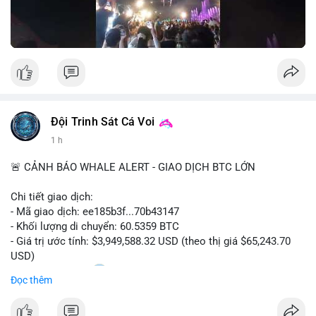
Nguồn: Đồng Tâm
Đội Trinh Sát Cá Voi
1 h
🚨 CẢNH BÁO WHALE ALERT - GIAO DỊCH BTC LỚN
Chi tiết giao dịch:
- Mã giao dịch: ee185b3f...70b43147
- Khối lượng di chuyển: 60.5359 BTC
- Giá trị ước tính: $3,949,588.32 USD (theo thị giá $65,243.70
USD)
- Thời gian: 15:20
1 2026-08-09 UTC
Đọc thêm
Nhận định phân tích: