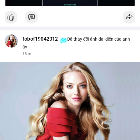
fobof19042012
Đã thay đổi ảnh đại diện của anh
ấy
18 m