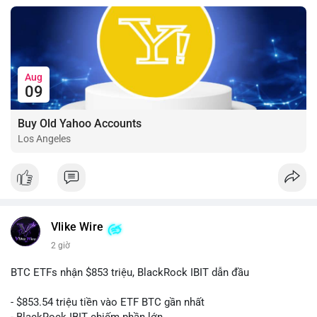
Aug
09
Buy Old Yahoo Accounts
Los Angeles
Vlike Wire
2 giờ
BTC ETFs nhận $853 triệu, BlackRock IBIT dẫn đầu
- $853.54 triệu tiền vào ETF BTC gần nhất
- BlackRock IBIT chiếm phần lớn