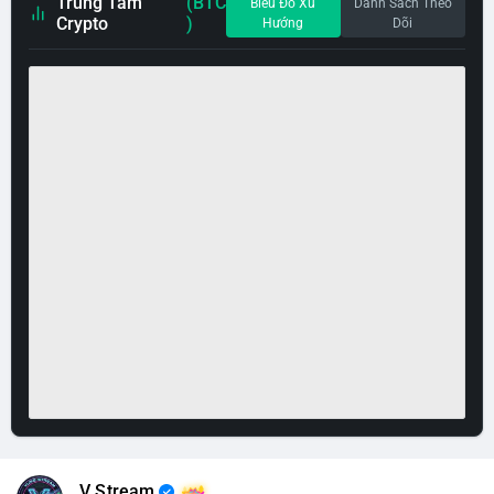
Trung Tâm
(BTC
Biểu Đồ Xu
Danh Sách Theo
Crypto
)
Hướng
Dõi
V Stream