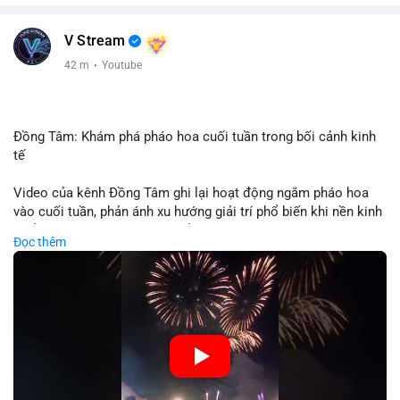
V Stream
42 m
·
Youtube
Đồng Tâm: Khám phá pháo hoa cuối tuần trong bối cảnh kinh
tế
Video của kênh Đồng Tâm ghi lại hoạt động ngắm pháo hoa
vào cuối tuần, phản ánh xu hướng giải trí phổ biến khi nền kinh
tế ổn định. Sự kiện này có thể cho thấy người tiêu dùng ưu tiên
Đọc thêm
trải nghiệm hơn là đầu tư vào tài sản vật chất. Trong bối cảnh
lãi suất ổn định và thị trường crypto ổn định, hoạt động giải trí
như vậy thường tăng trưởng khi người dân có khả năng chi
tiêu. Tuy nhiên, sự ưu tiên giải trí có thể ảnh hưởng đến tỷ lệ
tiết kiệm hoặc đầu tư vào crypto nếu người tiêu dùng chuyển
hướng ngân sách.
🎥 Xem video trực tiếp tại: