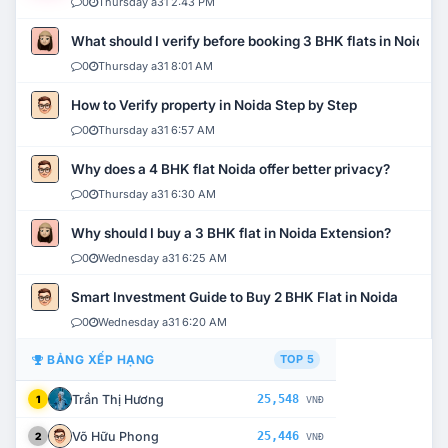
0
Thursday a31 2:43 PM
What should I verify before booking 3 BHK flats in Noida?
0
Thursday a31 8:01 AM
How to Verify property in Noida Step by Step
0
Thursday a31 6:57 AM
Why does a 4 BHK flat Noida offer better privacy?
0
Thursday a31 6:30 AM
Why should I buy a 3 BHK flat in Noida Extension?
0
Wednesday a31 6:25 AM
Smart Investment Guide to Buy 2 BHK Flat in Noida
0
Wednesday a31 6:20 AM
BẢNG XẾP HẠNG
TOP 5
Trần Thị Hương
25,548
1
VNĐ
Võ Hữu Phong
25,446
2
VNĐ