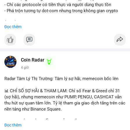
- Chỉ các protocole có tiền thực và người dùng thực tồn
- Phá trộn tương tự dot-com nhưng trong không gian crypto
$btc $eth
Đọc thêm
#vlikevn
#titanbot
📰 Nguồn: CoinDesk
Coin Radar
4 giờ
Radar Tâm Lý Thị Trường: Tâm lý sợ hãi, memecoin bốc lên
📊 CHỈ SỐ SỢ HÃI & THAM LAM: Chỉ số Fear & Greed chỉ 31
(sợ hãi), nhưng memecoin như PUMP, PENGU, CASHCAT vẫn
thu hút sự quan tâm lớn. Tỷ lệ tham gia giao dịch tăng trên các
nền tảng như Binance Square.
📈 XU HƯỚNG TÌM KIẾM & THẢO LUẬN: TUT, PUMP, PENGU,
Đọc thêm
CASHCAT, SUI, TAO xuất hiện nhiều trong tìm kiếm Việt Nam