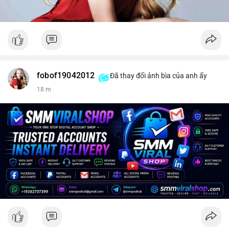
fobof19042012
Đã thay đổi ảnh bìa của anh ấy
18 m