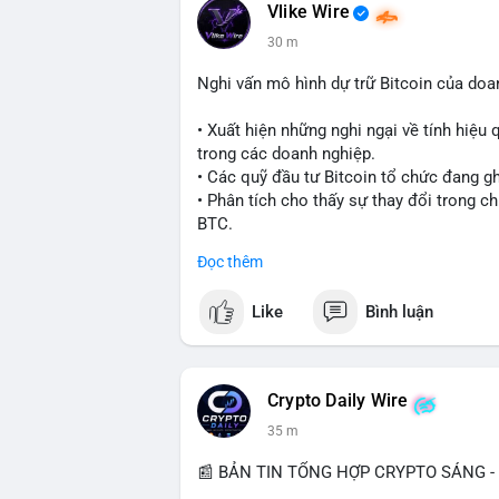
Vlike Wire
30 m
Nghi vấn mô hình dự trữ Bitcoin của do
• Xuất hiện những nghi ngại về tính hiệu 
trong các doanh nghiệp.
• Các quỹ đầu tư Bitcoin tổ chức đang g
• Phân tích cho thấy sự thay đổi trong c
BTC.
Đọc thêm
#bitcoin
#btc
#cryptonews
#binancesqu
Like
Bình luận
$btc
#vlikevn
#titanbot
Crypto Daily Wire
📰 Nguồn: Cointelegraph
35 m
📰 BẢN TIN TỔNG HỢP CRYPTO SÁNG - 