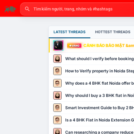
LATEST THREADS
HOTTEST THREADS
CẢNH BÁO BẢO MẬT &amp
VÀNG
What should I verify before booking
How to Verify property in Noida Ste
Why does a 4 BHK flat Noida offer b
Why should I buy a 3 BHK flat in No
Smart Investment Guide to Buy 2 BH
Is a 4 BHK Flat in Noida Extension
Can researching a company reduce