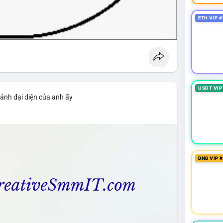
ETH VIP #
USDT VIP
ảnh đại diện của anh ấy
BNB VIP 