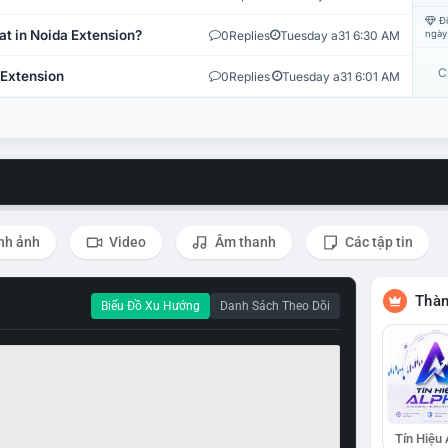
Đi
at in Noida Extension?
0
Replies
Tuesday a31 6:30 AM
ngày
C
 Extension
0
Replies
Tuesday a31 6:01 AM
nh ảnh
Video
Âm thanh
Các tập tin
Thàn
Biểu Đồ Xu Hướng
Danh Sách Theo Dõi
Tín Hiệu