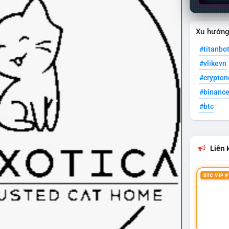
Xu hướn
#titanbo
#vlikevn
#crypto
#binanc
#btc
Liên k
BTC VIP #