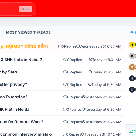
Ctrl K
MOST VIEWED THREADS
1
; NỘI QUY CỘNG ĐỒNG VLIKE.VN: HỆ THỐNG GIÁM SÁT TỰ ĐỘNG V
0
Replies
Wednesday a31 6:07 AM
2
 3 BHK flats in Noida?
0
Replies
Today at 8:01 AM
3
p by Step
0
Replies
Today at 6:57 AM
4
etter privacy?
0
Replies
Today at 6:30 AM
5
ida Extension?
0
Replies
Yesterday at 6:25 AM
K Flat in Noida
0
Replies
Yesterday at 6:20 AM
 Good for Remote Work?
0
Replies
Yesterday at 5:26 AM
T
 common interview mistakes?
0
Replies
Tuesday a31 10:12 AM