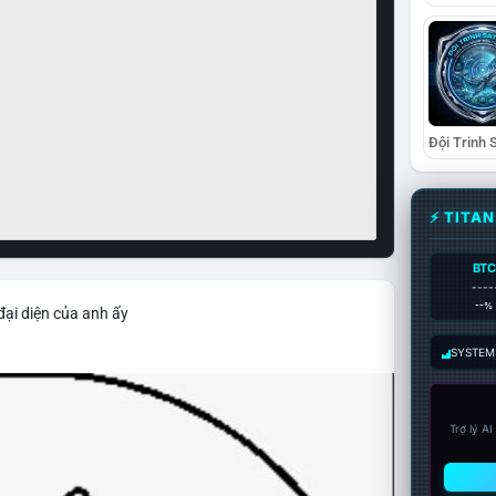
⚡ TITA
BTC
----
--%
đại diện của anh ấy
SYSTEM:
Trợ lý A