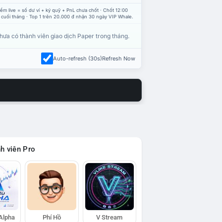
ểm live = số dư ví + ký quỹ + PnL chưa chốt · Chốt 12:00
 cuối tháng · Top 1 trên 20.000 đ nhận 30 ngày VIP Whale.
hưa có thành viên giao dịch Paper trong tháng.
Auto-refresh (30s)
Refresh Now
h viên Pro
 Alpha
Phí Hồ
V Stream