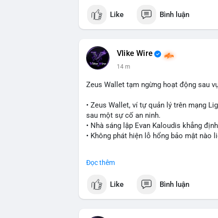
Like
Bình luận
Vlike Wire
14 m
Zeus Wallet tạm ngừng hoạt động sau v
• Zeus Wallet, ví tự quản lý trên mạng Li
sau một sự cố an ninh.
• Nhà sáng lập Evan Kaloudis khẳng định
• Không phát hiện lỗ hổng bảo mật nào l
#zeuswallet
#bitcoin
#lightningnetwork
Đọc thêm
$btc
#btc
Like
Bình luận
#vlikevn
#titanbot
📰 Nguồn: Cointelegraph