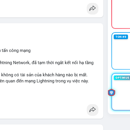
TON #9
ụ tấn công mạng
ghtning Network, đã tạm thời ngắt kết nối hạ tầng
 không có tài sản của khách hàng nào bị mất.
OPTIMUS 
iên quan đến mạng Lightning trong vụ việc này.
#cryptosecurity
#binancesquare