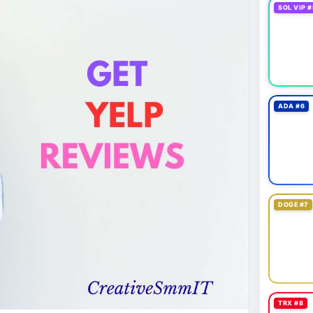
SOL VIP #
ADA #6
DOGE #7
TRX #8