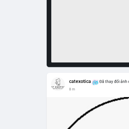
catexotica
Đã thay đổi ảnh 
8 m