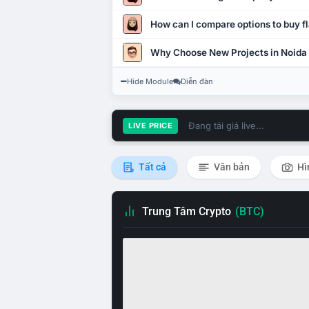
How can I compare options to buy fl
Why Choose New Projects in Noida
Hide Module
Diễn đàn
Đang tải giá live...
LIVE PRICE
Tất cả
Văn bản
Hì
Trung Tâm Crypto
(BTC)