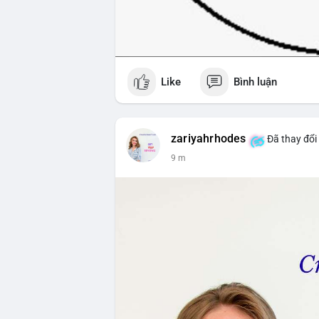
Like
Bình luận
zariyahrhodes
Đã thay đổi 
9 m