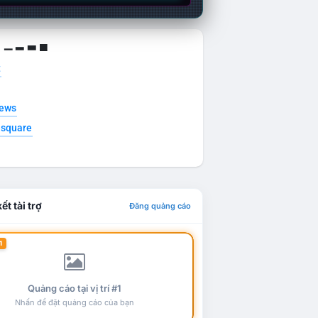
g ▁ ▂ ▃ ▄
t
news
esquare
ết tài trợ
Đăng quảng cáo
1
Quảng cáo tại vị trí #1
Nhấn để đặt quảng cáo của bạn