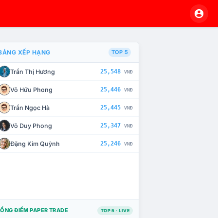
BẢNG XẾP HẠNG
TOP 5
Trần Thị Hương
25,548
VNĐ
À CHẾ TÀI XỬ LÝ VI PHẠM
Võ Hữu Phong
25,446
VNĐ
Trần Ngọc Hà
25,445
VNĐ
Võ Duy Phong
25,347
VNĐ
Đặng Kim Quỳnh
25,246
VNĐ
ỔNG ĐIỂM PAPER TRADE
TOP 5 · LIVE