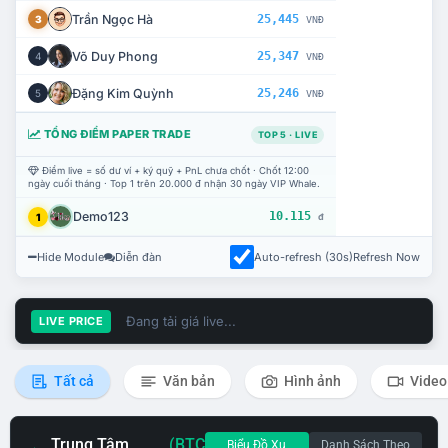
Trần Ngọc Hà
25,445
3
VNĐ
Võ Duy Phong
25,347
4
VNĐ
Đặng Kim Quỳnh
25,246
5
VNĐ
TỔNG ĐIỂM PAPER TRADE
TOP 5 · LIVE
Điểm live = số dư ví + ký quỹ + PnL chưa chốt · Chốt 12:00
ngày cuối tháng · Top 1 trên 20.000 đ nhận 30 ngày VIP Whale.
Demo123
10.115
1
đ
Hide Module
Diễn đàn
Auto-refresh (30s)
Refresh Now
Đang tải giá live...
LIVE PRICE
Tất cả
Văn bản
Hình ảnh
Video
Trung Tâm
(BTC
Biểu Đồ Xu
Danh Sách Theo