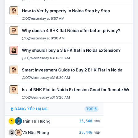
How to Verify property in Noida Step by Step
0
Yesterday at 6:57 AM
Why does a 4 BHK flat Noida offer better privacy?
0
Yesterday at 6:30 AM
Why should I buy a 3 BHK flat in Noida Extension?
0
Wednesday a31 6:25 AM
Smart Investment Guide to Buy 2 BHK Flat in Noida
0
Wednesday a31 6:20 AM
Is a 4 BHK Flat in Noida Extension Good for Remote Work?
0
Wednesday a31 5:26 AM
BẢNG XẾP HẠNG
TOP 5
Trần Thị Hương
25,548
1
VNĐ
Võ Hữu Phong
25,446
2
VNĐ