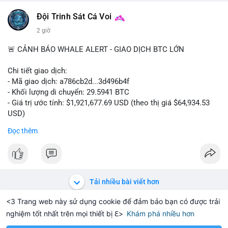
$btc
Đội Trinh Sát Cá Voi
#vlikevn
#titanbot
2 giờ
📰 Nguồn: Cointelegraph
🚨 CẢNH BÁO WHALE ALERT - GIAO DỊCH BTC LỚN
Chi tiết giao dịch:
- Mã giao dịch: a786cb2d...3d496b4f
- Khối lượng di chuyển: 29.5941 BTC
- Giá trị ước tính: $1,921,677.69 USD (theo thị giá $64,934.53
USD)
- Thời gian: 11:19:59 2026-08-07 UTC
Đọc thêm
Nhận định phân tích: Giao dịch gần 30 BTC trị giá gần 2 triệu
USD được thực hiện trong một khối chưa xác nhận cho thấy
dấu hiệu di chuyển vốn có chủ đích. Với khối lượng này, khả
năng cao cá voi đang tái phân bổ tài sản sang ví lạnh để tích
Tải nhiều bài viết hơn
trữ dài hạn, hoặc chuẩn bị thanh khoản cho các chiến lược
OTC. Việc chuyển thẳng ra khỏi sàn giao dịch làm giảm áp lực
<3 Trang web này sử dụng cookie để đảm bảo bạn có được trải
bán trực tiếp trên thị trường, tạo tâm lý tích cực cho nhà đầu
nghiệm tốt nhất trên mọi thiết bị ℇ>
Khám phá nhiều hơn
Solana
BNB
$1,929.07
$73.82
+1.74%
SOL
+1.23%
BNB
tư khi nguồn cung lưu hành được siết chặt. Tuy nhiên, nếu