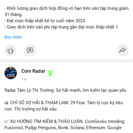
- Khối lượng giao dịch hợp đồng vô hạn trên sàn tập trung giảm
31 tháng.
- Đạt mức thấp nhất kể từ cuối năm 2023.
- Giao dịch trên sàn phi tập trung gần đạt mức thấp nhất 1
năm.
Đọc thêm
#binancesquare
#cryptonews
#cex
#futures
$btc $eth
#vlikevn
#titanbot
Coin Radar
1 h
📰 Nguồn: Cointelegraph
Radar Tâm Lý Thị Trường: Sợ hãi mạnh, tìm kiếm lạc quan yếu
📊 CHỈ SỐ SỢ HÃI & THAM LAM: 29 Fear. Tâm lý cực kỳ tiêu
cực. Thị trường sợ hãi sâu.
📈 XU HƯỚNG TÌM KIẾM & THẢO LUẬN: CoinGecko trending:
Fusionist, Pudgy Penguins, Bonk, Solana, Ethereum. Google