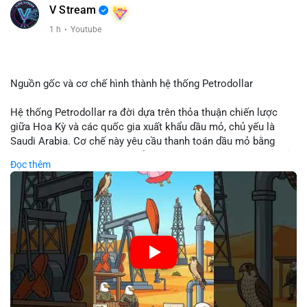
V Stream
Xem chi tiết các bài viết đầy đủ tại dòng thời gian của Vlike.vn!
1 h
·
Youtube
#clarityact
#bitcoinfutures
#whalealert
#wintermutesec
#fearandgreedindex
Nguồn gốc và cơ chế hình thành hệ thống Petrodollar
Hệ thống Petrodollar ra đời dựa trên thỏa thuận chiến lược
giữa Hoa Kỳ và các quốc gia xuất khẩu dầu mỏ, chủ yếu là
Saudi Arabia. Cơ chế này yêu cầu thanh toán dầu mỏ bằng
đồng USD, tạo ra nhu cầu khổng lồ và duy trì vị thế độc tôn của
Đọc thêm
đồng tiền này trong thương mại quốc tế. Sự thống trị của
Petrodollar đóng vai trò then chốt trong việc củng cố sức
mạnh tài chính Mỹ và ảnh hưởng trực tiếp đến dòng vốn toàn
cầu.
🎥 Xem video trực tiếp tại:
Nguồn: Cú Thông Thái