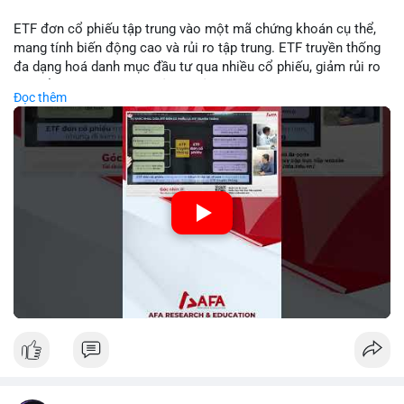
ETF đơn cổ phiếu tập trung vào một mã chứng khoán cụ thể,
mang tính biến động cao và rủi ro tập trung. ETF truyền thống
đa dạng hoá danh mục đầu tư qua nhiều cổ phiếu, giảm rủi ro
cụ thể. Sự khác biệt này ảnh hưởng đến chiến lược phân배 tài
Đọc thêm
sản và mức độ tiếp xúc với thị trường.
🎥 Xem video trực tiếp tại:
Nguồn: Tài chính & Kinh doanh