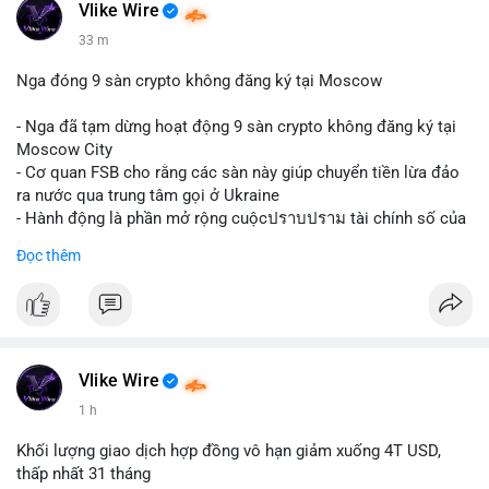
Vlike Wire
33 m
Nga đóng 9 sàn crypto không đăng ký tại Moscow
- Nga đã tạm dừng hoạt động 9 sàn crypto không đăng ký tại
Moscow City
- Cơ quan FSB cho rằng các sàn này giúp chuyển tiền lừa đảo
ra nước qua trung tâm gọi ở Ukraine
- Hành động là phần mở rộng cuộcปราบปราม tài chính số của
Nga
Đọc thêm
$btc $eth
#vlikevn
#titanbot
📰 Nguồn: Cointelegraph
Vlike Wire
1 h
Khối lượng giao dịch hợp đồng vô hạn giảm xuống 4T USD,
thấp nhất 31 tháng