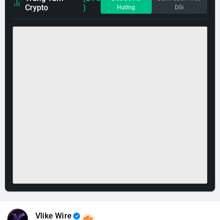
Crypto
)
Hướng
Dõi
Vlike Wire