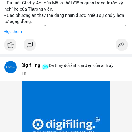
- Dự luật Clarity Act của Mỹ lỡ thời điểm quan trọng trước kỳ
nghỉ hè của Thượng viện.
- Các phương án thay thế đang nhận được nhiều sự chú ý hơn
từ cộng đồng.
- Thị trường crypto vẫn tiếp tục vận động bất chấp sự chậm trễ
Đọc thêm
về pháp lý.
#binancesquare
#cryptonews
#regulation
#uspolitics
$btc $eth
Digifiling
Đã thay đổi ảnh đại diện của anh ấy
#vlikevn
#titanbot
1 h
📰 Nguồn: CoinDesk