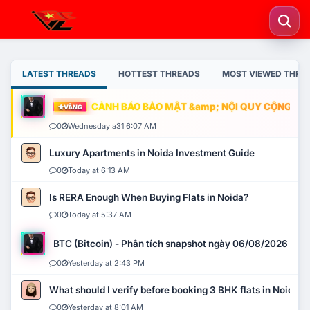
LATEST THREADS
HOTTEST THREADS
MOST VIEWED THRE
CẢNH BÁO BẢO MẬT &amp; NỘI QUY CỘNG ĐỒNG
VÀNG
0
Wednesday a31 6:07 AM
Luxury Apartments in Noida Investment Guide
0
Today at 6:13 AM
Is RERA Enough When Buying Flats in Noida?
0
Today at 5:37 AM
BTC (Bitcoin) - Phân tích snapshot ngày 06/08/2026
0
Yesterday at 2:43 PM
What should I verify before booking 3 BHK flats in Noida?
0
Yesterday at 8:01 AM