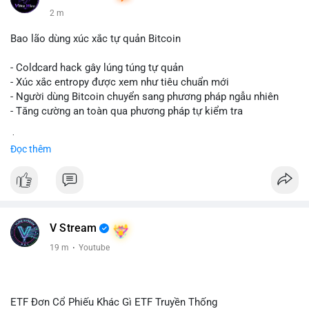
2 m
Bao lão dùng xúc xắc tự quản Bitcoin
- Coldcard hack gây lúng túng tự quản
- Xúc xắc entropy được xem như tiêu chuẩn mới
- Người dùng Bitcoin chuyển sang phương pháp ngẫu nhiên
- Tăng cường an toàn qua phương pháp tự kiểm tra
$btc
#btc
Đọc thêm
#vlikevn
#titanbot
📰 Nguồn: Cointelegraph
V Stream
19 m
·
Youtube
ETF Đơn Cổ Phiếu Khác Gì ETF Truyền Thống