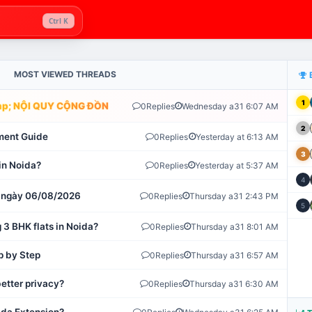
Ctrl K
MOST VIEWED THREADS
1
; NỘI QUY CỘNG ĐỒNG VLIKE.VN: HỆ THỐNG GIÁM SÁT TỰ ĐỘNG 
0
Replies
Wednesday a31 6:07 AM
2
ment Guide
0
Replies
Yesterday at 6:13 AM
3
in Noida?
0
Replies
Yesterday at 5:37 AM
4
ot ngày 06/08/2026
0
Replies
Thursday a31 2:43 PM
5
 3 BHK flats in Noida?
0
Replies
Thursday a31 8:01 AM
p by Step
0
Replies
Thursday a31 6:57 AM
etter privacy?
0
Replies
Thursday a31 6:30 AM