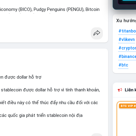
onomy (BICO), Pudgy Penguins (PENGU), Bitcoin
m kiếm nhiều nhất. Chủ đề NFT (Pudgy Penguins),
Xu hướn
#titanbo
 Bàn tán trên Binance Square tập trung vào lệnh
#vlikevn
elegram nhấn mạnh luật mới tại Brazil và tranh luận
#crypto
#binanc
ắn hạn vẫn tiêu cực do sợ hãi, nhưng xu hướng
#btc
 cơ hội mua sớm. Cần theo dõi sự thay đổi trong
en được dollar hỗ trợ
stablecoin được dollar hỗ trợ vì tính thanh khoản,
Liên k
iết điều này có thể thúc đẩy nhu cầu đối với các
BTC VIP #
ác quốc gia phát triển stablecoin nội địa