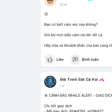
các giao dịch tiếp theo để xác nhận hướn
32 m
trong ngắn hạn có thể xảy ra.
😮
Lời khuyên cho nhà đầu tư nhỏ lẻ: Quan s
Tránh hành động theo cảm tính; nếu giá 
Bạn có biết cảm xúc này không?
quản lý rủi ro chặt chẽ. Không nên sử dụ
Đôi khi một biểu cảm nói lên tất cả.
#61dot37btc
#chuyenvilanh
#tichluydai
Hãy chia sẻ khoảnh khắc của bạn cùng ch
Like
Bình luận
Đội Trinh Sát Cá Voi
1 h
🚨 CẢNH BÁO WHALE ALERT - GIAO DỊC
Chi tiết giao dịch:
- Mã giao dịch: 434e828d...ed38b822