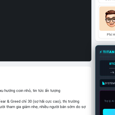
Phí 
⚡ TITA
BT
----
--%
SYSTEM:
xu hướng coin nhỏ, tin tức ấn tượng
r & Greed chỉ 30 (sợ hãi cực cao), thị trường
Trợ lý A
người tham gia giảm nhẹ, nhiều người bán sớm do sợ