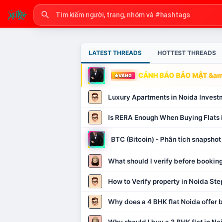
LATEST THREADS
HOTTEST THREADS
CẢNH BÁO BẢO MẬT &amp
VÀNG
Luxury Apartments in Noida Invest
Is RERA Enough When Buying Flats 
BTC (Bitcoin) - Phân tích snapsh
What should I verify before booking
How to Verify property in Noida Ste
Why does a 4 BHK flat Noida offer b