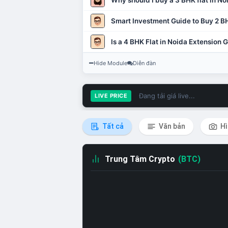
Why should I buy a 3 BHK flat in No
Smart Investment Guide to Buy 2 BH
Is a 4 BHK Flat in Noida Extension
Hide Module
Diễn đàn
Đang tải giá live...
LIVE PRICE
Tất cả
Văn bản
Hì
Trung Tâm Crypto
(BTC)