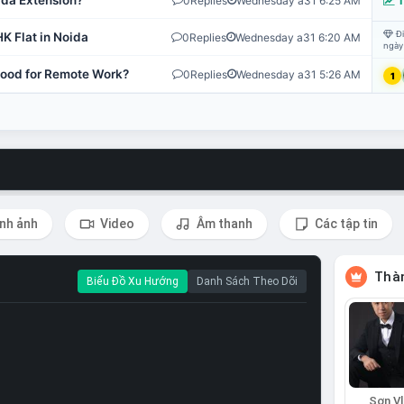
ida Extension?
0
Replies
Wednesday a31 6:25 AM
T
Đi
K Flat in Noida
0
Replies
Wednesday a31 6:20 AM
ngày
 Good for Remote Work?
0
Replies
Wednesday a31 5:26 AM
1
nh ảnh
Video
Âm thanh
Các tập tin
Thàn
Biểu Đồ Xu Hướng
Danh Sách Theo Dõi
Sơn Vl