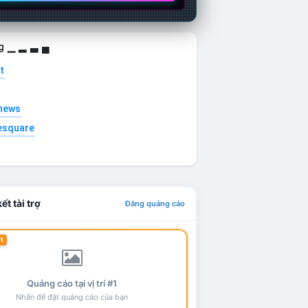
g ▁ ▂ ▃ ▄
t
news
esquare
ết tài trợ
Đăng quảng cáo
1
Quảng cáo tại vị trí #1
Nhấn để đặt quảng cáo của bạn