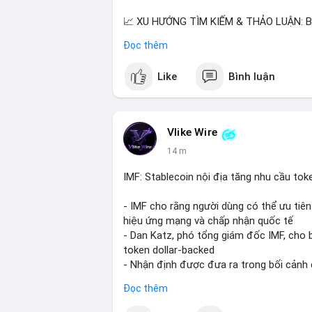
📈 XU HƯỚNG TÌM KIẾM & THẢO LUẬN: Bic
SV (BSV) và Kaspa (KAS) là coin được tì
Đọc thêm
AI (Hyperliquid) và ổn định (BSV) nổi bật.
Like
Bình luận
💬 DÒNG CHẢY TIN TỨC & TRUYỀN THÔNG:
kẹp, dự báo NVDA và Musk Starship 13. T
về Clearity Act.
Vlike Wire
💡 NHẬN ĐỊNH & KHUYẾN NGHỊ: Tâm lý ng
14 m
coin nhỏ và tin tức AI/NVIDA có thể tạo
chính sách crypto Mỹ.
IMF: Stablecoin nội địa tăng nhu cầu tok
📊 Nguồn: Radar Tâm Lý Thị Trường
- IMF cho rằng người dùng có thể ưu tiên 
hiệu ứng mạng và chấp nhận quốc tế
- Dan Katz, phó tổng giám đốc IMF, cho b
token dollar-backed
- Nhận định được đưa ra trong bối cảnh c
Đọc thêm
$btc $eth