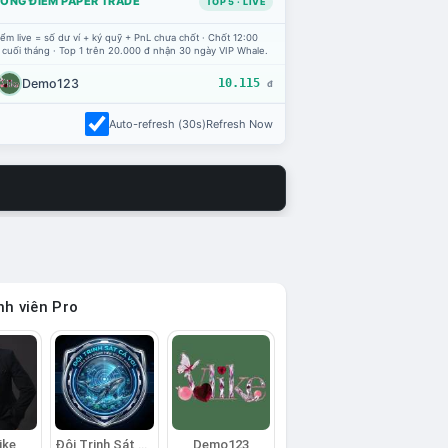
ỔNG ĐIỂM PAPER TRADE
TOP 5 · LIVE
ểm live = số dư ví + ký quỹ + PnL chưa chốt · Chốt 12:00
 cuối tháng · Top 1 trên 20.000 đ nhận 30 ngày VIP Whale.
Demo123
10.115
đ
Auto-refresh (30s)
Refresh Now
h viên Pro
ike
Đội Trinh Sát Cá Voi
Demo123