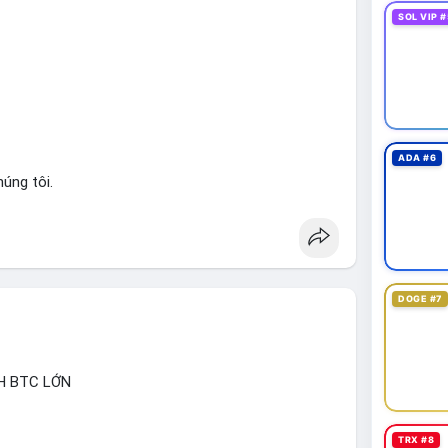
g đi của dòng tiền, vì biến động tâm lý thị trường
SOL VIP #
át dòng tiền vào/ra các sàn lớn trong 24-48 giờ tới.
giảm nhẹ do tâm lý, có thể là cơ hội nhưng cần
ng đòn bẩy cao trong thời điểm này.
han
#btcmempool
#aplucban
ADA #6
úng tôi.
DOGE #7
H BTC LỚN
TRX #8