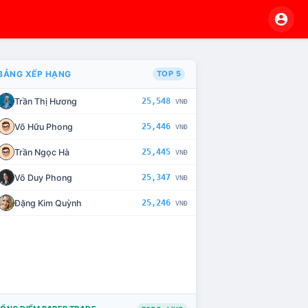
BẢNG XẾP HẠNG
TOP 5
Trần Thị Hương
25,548
VNĐ
VÀ CHẾ TÀI XỬ LÝ VI PHẠM
Võ Hữu Phong
25,446
VNĐ
Trần Ngọc Hà
25,445
VNĐ
Võ Duy Phong
25,347
VNĐ
Đặng Kim Quỳnh
25,246
VNĐ