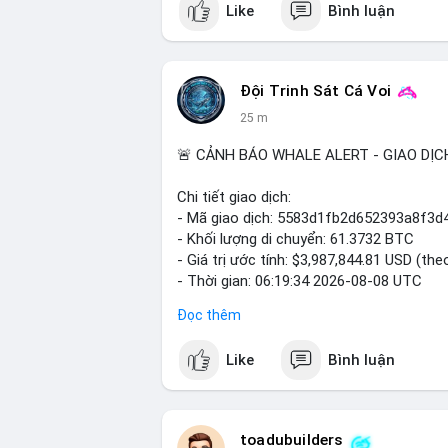
Like
Bình luận
#vlikevn
#titanbot
📰 Nguồn: Cointelegraph
Đội Trinh Sát Cá Voi
25 m
🚨 CẢNH BÁO WHALE ALERT - GIAO DỊC
Chi tiết giao dịch:
- Mã giao dịch: 5583d1fb2d652393a8f
- Khối lượng di chuyển: 61.3732 BTC
- Giá trị ước tính: $3,987,844.81 USD (the
- Thời gian: 06:19:34 2026-08-08 UTC
Đọc thêm
Nhận định phân tích hành vi của Cá voi d
đương gần 4 triệu USD được chuyển tron
Like
Bình luận
một tổ chức lớn hoặc cá voi đang tái cơ
động thái này có thể là hành động chuyển
tạo áp lực bán ngắn hạn. Tuy nhiên, nếu 
sàn, đây là tín hiệu tích lũy dài hạn, ph
toadubuilders