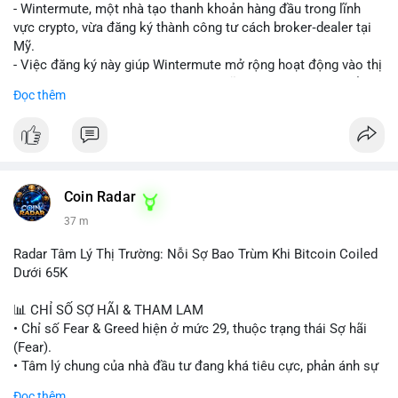
nguồn để xác định rõ ý đồ.
- Wintermute, một nhà tạo thanh khoản hàng đầu trong lĩnh
vực crypto, vừa đăng ký thành công tư cách broker‑dealer tại
Lời khuyên: Nhà đầu tư nhỏ lẻ nên thận trọng, tránh hành động
Mỹ.
theo cảm xúc. Quan sát diễn biến giá trong 24-48 giờ tới. Nếu
- Việc đăng ký này giúp Wintermute mở rộng hoạt động vào thị
giá không phản ứng mạnh, khả năng cao là chuyển ví nội bộ, ít
trường chứng khoán tokenized, một lĩnh vực đang phát triển
Đọc thêm
tác động đến thị trường. Chỉ vào lệnh khi có xác nhận xu
nhanh chóng ở Hoa Kỳ.
hướng rõ ràng.
- Với tư cách là broker‑dealer, công ty có thể cung cấp dịch vụ
giao dịch, sàn giao dịch và thanh toán cho các tài sản
#317btc
#20triệuusd
#mempool
#chuyểnsàn
#áplựcbán
tokenized, đồng thời tuân thủ quy định của SEC.
- Đây là bước chiến lược nhằm tận dụng cơ hội tăng trưởng của
thị trường tokenized và củng cố vị thế của Wintermute trong
Coin Radar
ngành tài chính kỹ thuật số.
37 m
#binancesquare
#cryptonews
#wintermute
#brokerdealer
Radar Tâm Lý Thị Trường: Nỗi Sợ Bao Trùm Khi Bitcoin Coiled
#tokenizedsecurities
#usregulation
Dưới 65K
$btc $eth
📊 CHỈ SỐ SỢ HÃI & THAM LAM
• Chỉ số Fear & Greed hiện ở mức 29, thuộc trạng thái Sợ hãi
#vlikevn
#titanbot
(Fear).
• Tâm lý chung của nhà đầu tư đang khá tiêu cực, phản ánh sự
📰 Nguồn: Cointelegraph
thận trọng cao độ trước các biến động thị trường.
Đọc thêm