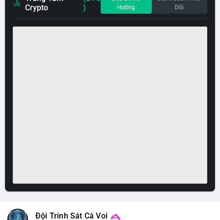
Crypto
)
Hướng
Dõi
Đội Trinh Sát Cá Voi