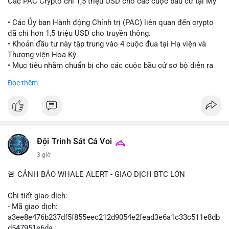
Các PAC Crypto chi 1,5 triệu USD cho các cuộc bầu cử tại Mỹ
• Các Ủy ban Hành động Chính trị (PAC) liên quan đến crypto
đã chi hơn 1,5 triệu USD cho truyền thông.
• Khoản đầu tư này tập trung vào 4 cuộc đua tại Hạ viện và
Thượng viện Hoa Kỳ.
• Mục tiêu nhằm chuẩn bị cho các cuộc bầu cử sơ bộ diễn ra
vào ngày 18 tháng 8.
Đọc thêm
#cryptonews
#politics
#usa
#binancesquare
$btc $eth
#vlikevn
#titanbot
Đội Trinh Sát Cá Voi
3 giờ
📰 Nguồn: Cointelegraph
🚨 CẢNH BÁO WHALE ALERT - GIAO DỊCH BTC LỚN
Chi tiết giao dịch:
- Mã giao dịch:
a3ee8e476b237df5f855eec212d9054e2fead3e6a1c33c511e8db
d547951e6da