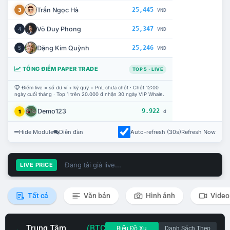
Trần Ngọc Hà
25,445
3
VNĐ
Võ Duy Phong
25,347
4
VNĐ
Đặng Kim Quỳnh
25,246
5
VNĐ
TỔNG ĐIỂM PAPER TRADE
TOP 5 · LIVE
Điểm live = số dư ví + ký quỹ + PnL chưa chốt · Chốt 12:00
ngày cuối tháng · Top 1 trên 20.000 đ nhận 30 ngày VIP Whale.
Demo123
9.922
1
đ
Hide Module
Diễn đàn
Auto-refresh (30s)
Refresh Now
Đang tải giá live...
LIVE PRICE
Tất cả
Văn bản
Hình ảnh
Video
Trung Tâm
(BTC
Biểu Đồ Xu
Danh Sách Theo