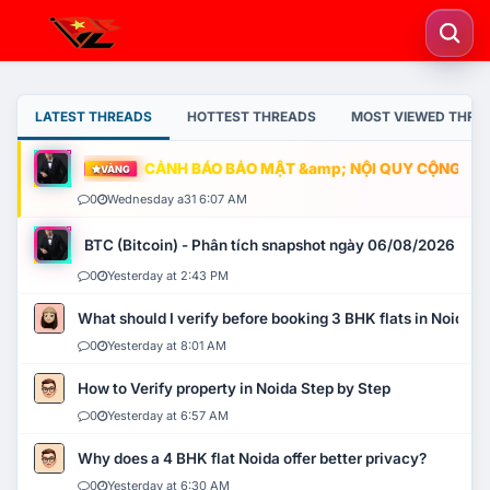
LATEST THREADS
HOTTEST THREADS
MOST VIEWED THRE
CẢNH BÁO BẢO MẬT &amp; NỘI QUY CỘNG ĐỒNG
VÀNG
0
Wednesday a31 6:07 AM
BTC (Bitcoin) - Phân tích snapshot ngày 06/08/2026
0
Yesterday at 2:43 PM
What should I verify before booking 3 BHK flats in Noida?
0
Yesterday at 8:01 AM
How to Verify property in Noida Step by Step
0
Yesterday at 6:57 AM
Why does a 4 BHK flat Noida offer better privacy?
0
Yesterday at 6:30 AM