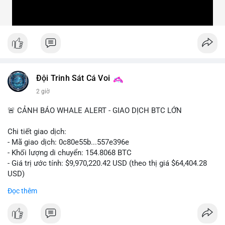
Đội Trinh Sát Cá Voi
2 giờ
🚨 CẢNH BÁO WHALE ALERT - GIAO DỊCH BTC LỚN
Chi tiết giao dịch:
- Mã giao dịch: 0c80e55b...557e396e
- Khối lượng di chuyển: 154.8068 BTC
- Giá trị ước tính: $9,970,220.42 USD (theo thị giá $64,404.28
USD)
- Thời gian: 22:19:54 2026-08-06 UTC
Đọc thêm
Một khối lượng 154.8 BTC trị giá gần 10 triệu USD vừa được
xác nhận di chuyển trong mempool. Với quy mô này, khả năng