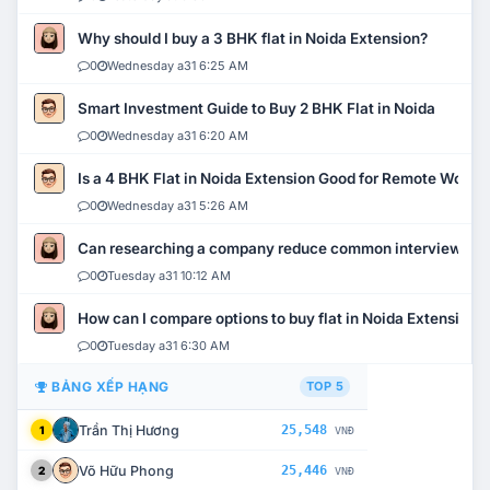
Why should I buy a 3 BHK flat in Noida Extension?
0
Wednesday a31 6:25 AM
Smart Investment Guide to Buy 2 BHK Flat in Noida
0
Wednesday a31 6:20 AM
Is a 4 BHK Flat in Noida Extension Good for Remote Work?
0
Wednesday a31 5:26 AM
Can researching a company reduce common interview mi
0
Tuesday a31 10:12 AM
How can I compare options to buy flat in Noida Extension?
0
Tuesday a31 6:30 AM
BẢNG XẾP HẠNG
TOP 5
Trần Thị Hương
25,548
1
VNĐ
Võ Hữu Phong
25,446
2
VNĐ