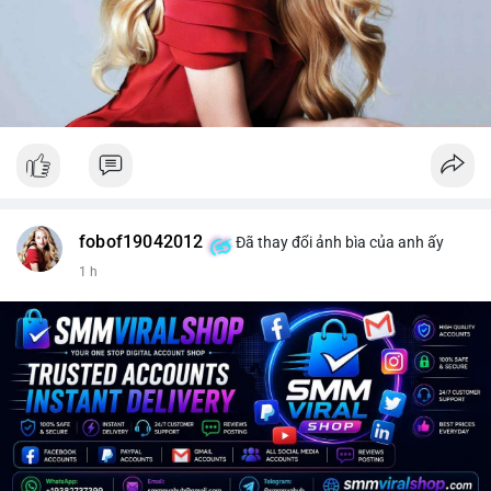
fobof19042012
Đã thay đổi ảnh bìa của anh ấy
1 h