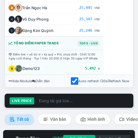
Trần Ngọc Hà
25,445
3
VNĐ
Võ Duy Phong
25,347
4
VNĐ
Đặng Kim Quỳnh
25,246
5
VNĐ
TỔNG ĐIỂM PAPER TRADE
TOP 5 · LIVE
Điểm live = số dư ví + ký quỹ + PnL chưa chốt · Chốt 12:00
ngày cuối tháng · Top 1 trên 20.000 đ nhận 30 ngày VIP Whale.
Demo123
5.492
1
đ
Hide Module
Diễn đàn
Auto-refresh (30s)
Refresh Now
Đang tải giá live...
LIVE PRICE
Tất cả
Văn bản
Hình ảnh
Video