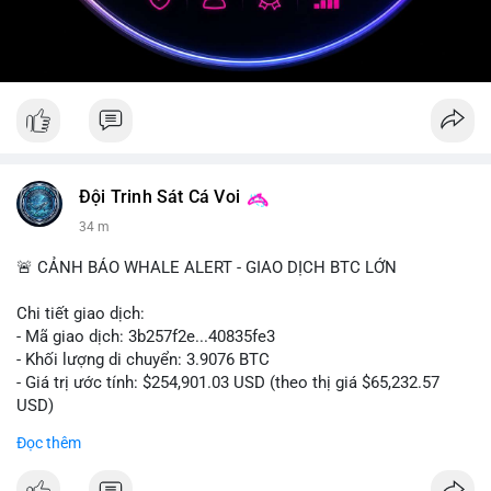
Đội Trinh Sát Cá Voi
34 m
🚨 CẢNH BÁO WHALE ALERT - GIAO DỊCH BTC LỚN
Chi tiết giao dịch:
- Mã giao dịch: 3b257f2e...40835fe3
- Khối lượng di chuyển: 3.9076 BTC
- Giá trị ước tính: $254,901.03 USD (theo thị giá $65,232.57
USD)
- Thời gian: 16:19:51 2026-08-09 UTC
Đọc thêm
Nhận định phân tích: Khối lượng 3.9076 BTC (tương đương gần