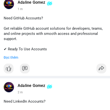
#gmail
#googleaccount
#emailsolutions
#digitalservices
Adaline Gomez
#sellssmm
1 m
Need GitHub Accounts?
Get reliable GitHub account solutions for developers, teams,
and online projects with smooth access and professional
support.
✔ Ready To Use Accounts
✔ Quick & Easy Delivery
Đọc thêm
✔ Trusted Customer Support
📱 WhatsApp: +1 (681) 549-2683
💬 Telegram: @SellsSMM
#github
#githubaccount
#developers
#techsolutions
Adaline Gomez
#sellssmm
2 m
Need LinkedIn Accounts?