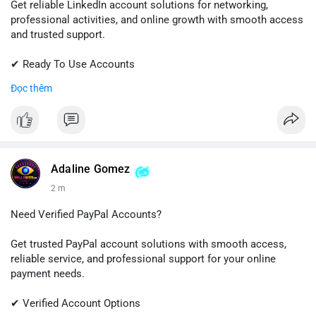
Get reliable LinkedIn account solutions for networking,
professional activities, and online growth with smooth access
and trusted support.
✔ Ready To Use Accounts
✔ Fast & Easy Delivery
Đọc thêm
✔ Professional Customer Support
📱 WhatsApp: +1 (681) 549-2683
💬 Telegram: @SellsSMM
#linkedin
#linkedinaccount
#professionalnetwork
Adaline Gomez
#digitalsolutions
#sellssmm
2 m
Need Verified PayPal Accounts?
Get trusted PayPal account solutions with smooth access,
reliable service, and professional support for your online
payment needs.
✔ Verified Account Options