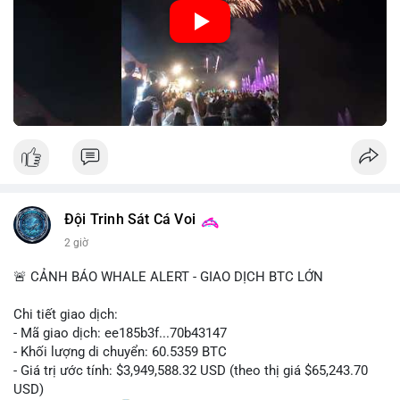
hướng ngân sách.
🎥 Xem video trực tiếp tại:
Nguồn: Đồng Tâm
Đội Trinh Sát Cá Voi
2 giờ
🚨 CẢNH BÁO WHALE ALERT - GIAO DỊCH BTC LỚN
Chi tiết giao dịch:
- Mã giao dịch: ee185b3f...70b43147
- Khối lượng di chuyển: 60.5359 BTC
- Giá trị ước tính: $3,949,588.32 USD (theo thị giá $65,243.70
USD)