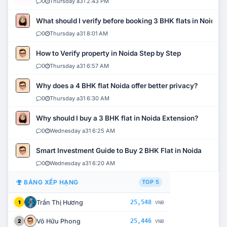
0
Thursday a31 2:43 PM
What should I verify before booking 3 BHK flats in Noida?
0
Thursday a31 8:01 AM
How to Verify property in Noida Step by Step
0
Thursday a31 6:57 AM
Why does a 4 BHK flat Noida offer better privacy?
0
Thursday a31 6:30 AM
Why should I buy a 3 BHK flat in Noida Extension?
0
Wednesday a31 6:25 AM
Smart Investment Guide to Buy 2 BHK Flat in Noida
0
Wednesday a31 6:20 AM
BẢNG XẾP HẠNG
TOP 5
Trần Thị Hương
25,548
1
VNĐ
Võ Hữu Phong
25,446
2
VNĐ