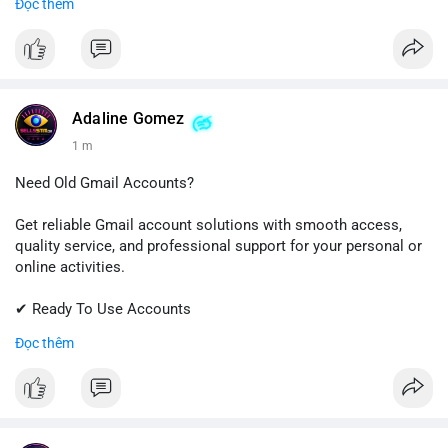
Đọc thêm
✔ Trusted Customer Support
📱 WhatsApp: +1 (681) 549-2683
💬 Telegram: @SellsSMM
#snapchat
#snapchataccount
#socialmedia
#digitalsolutions
Adaline Gomez
#sellssmm
1 m
Need Old Gmail Accounts?
Get reliable Gmail account solutions with smooth access,
quality service, and professional support for your personal or
online activities.
✔ Ready To Use Accounts
✔ Fast & Easy Delivery
Đọc thêm
✔ Trusted Customer Support
📱 WhatsApp: +1 (681) 549-2683
💬 Telegram: @SellsSMM