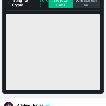
Trung Tâm
(BTC
Biểu Đồ Xu
Danh Sách Theo
Crypto
)
Hướng
Dõi
Adaline Gomez