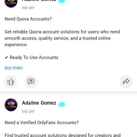
bây giờ
Need Quora Accounts?
Get reliable Quora account solutions for users who need
smooth access, quality service, and a trusted online
experience.
✔ Ready To Use Accounts
✔ Quick & Easy Delivery
Đọc thêm
✔ Professional Customer Support
📱 WhatsApp: +1 (681) 549-2683
💬 Telegram: @SellsSMM
#quora
#quoraaccount
#socialmediatools
#digitalsolutions
Adaline Gomez
#sellssmm
bây giờ
Need a Verified OnlyFans Accounts?
Find trusted account solutions designed for creators and