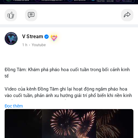
V Stream
1 h
·
Youtube
Đồng Tâm: Khám phá pháo hoa cuối tuần trong bối cảnh kinh
tế
Video của kênh Đồng Tâm ghi lại hoạt động ngắm pháo hoa
vào cuối tuần, phản ánh xu hướng giải trí phổ biến khi nền kinh
tế ổn định. Sự kiện này có thể cho thấy người tiêu dùng ưu tiên
Đọc thêm
trải nghiệm hơn là đầu tư vào tài sản vật chất. Trong bối cảnh
lãi suất ổn định và thị trường crypto ổn định, hoạt động giải trí
như vậy thường tăng trưởng khi người dân có khả năng chi
tiêu. Tuy nhiên, sự ưu tiên giải trí có thể ảnh hưởng đến tỷ lệ
tiết kiệm hoặc đầu tư vào crypto nếu người tiêu dùng chuyển