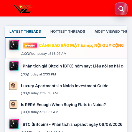
LATEST THREADS
HOTTEST THREADS
MOST VIEWED THRE
CẢNH BÁO BẢO MẬT &amp; NỘI QUY CỘNG ĐỒNG
VÀNG
0
Wednesday a31 6:07 AM
Phân tích giá Bitcoin (BTC) hôm nay: Liệu nỗi sợ hãi có mở 
0
Today at 2:33 PM
Luxury Apartments in Noida Investment Guide
0
Friday a31 6:13 AM
Is RERA Enough When Buying Flats in Noida?
0
Friday a31 5:37 AM
BTC (Bitcoin) - Phân tích snapshot ngày 06/08/2026