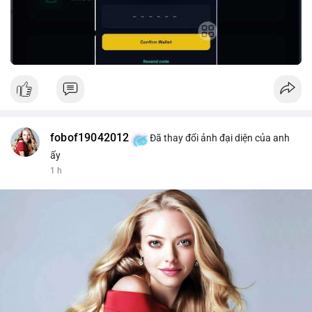
#peria
#usdt
fobof19042012
Đã thay đổi ảnh đại diện của anh
ấy
1 h