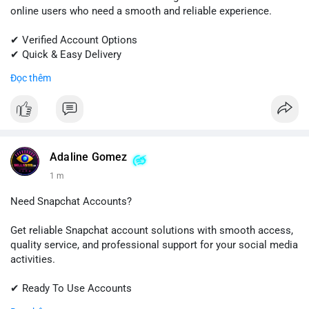
online users who need a smooth and reliable experience.
✔ Verified Account Options
✔ Quick & Easy Delivery
✔ Professional Customer Support
Đọc thêm
📱 WhatsApp: +1 (681) 549-2683
💬 Telegram: @SellsSMM
#onlyfans
#creatoraccount
#onlineservices
#digitalsolutions
#sellssmm
Adaline Gomez
1 m
Need Snapchat Accounts?
Get reliable Snapchat account solutions with smooth access,
quality service, and professional support for your social media
activities.
✔ Ready To Use Accounts
✔ Fast & Easy Delivery